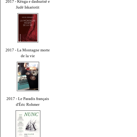
2017 - Kënga e dashurisë e
Judë Iskariotit
2017 - La Montagne morte
de la vie
2017 - Le Paradis français
d'Éric Rohmer