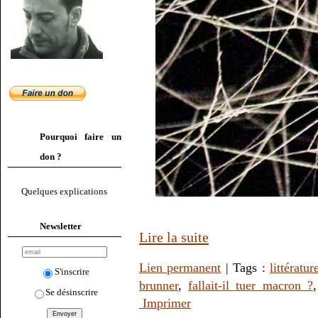
Pourquoi faire un
don ?
Quelques explications
Newsletter
Lire la suite
Lien permanent
| Tags :
littératur
S'inscrire
brunner
,
fallait-il tuer macron ?
Se désinscrire
Imprimer