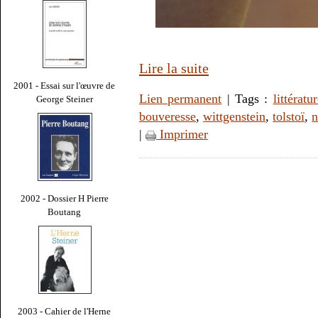
Lire la suite
2001 - Essai sur l'œuvre de
Lien permanent
| Tags :
littératu
George Steiner
bouveresse
,
wittgenstein
,
tolstoï
,
n
|
Imprimer
2002 - Dossier H Pierre
Boutang
2003 - Cahier de l'Herne