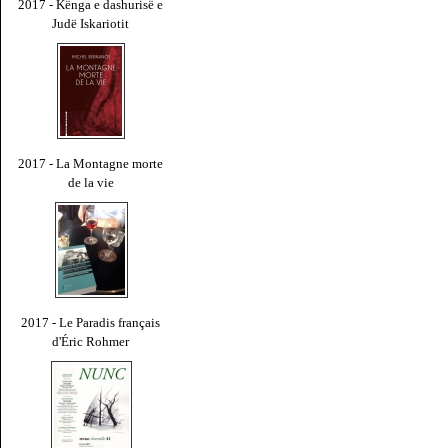
2017 - Kënga e dashurisë e
Judë Iskariotit
2017 - La Montagne morte
de la vie
2017 - Le Paradis français
d'Éric Rohmer