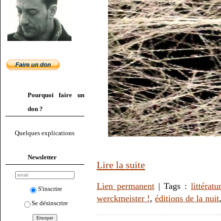
Pourquoi faire un
don ?
Quelques explications
Newsletter
Lire la suite
Lien permanent
| Tags :
littératu
S'inscrire
werckmeister !
,
éditions de la nuit
Se désinscrire