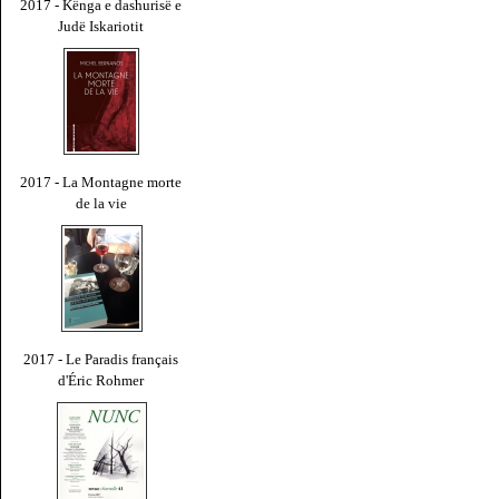
2017 - Kënga e dashurisë e
Judë Iskariotit
2017 - La Montagne morte
de la vie
2017 - Le Paradis français
d'Éric Rohmer