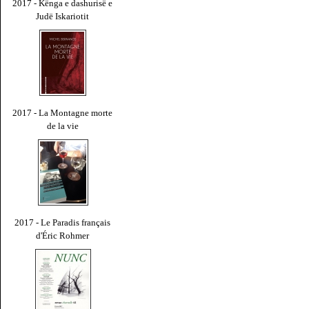
2017 - Kënga e dashurisë e
Judë Iskariotit
2017 - La Montagne morte
de la vie
2017 - Le Paradis français
d'Éric Rohmer