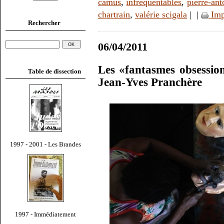
camus
,
infréquentables
,
pierre-ant
chartrain
,
valérie scigala
|
|
Imp
Rechercher
06/04/2011
Les «fantasmes obsessi
Table de dissection
Jean-Yves Pranchère
1997 - 2001 - Les Brandes
1997 - Immédiatement