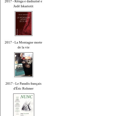
2017 - Kënga e dashurisë e
Judë Iskariotit
2017 - La Montagne morte
de la vie
2017 - Le Paradis français
d'Éric Rohmer