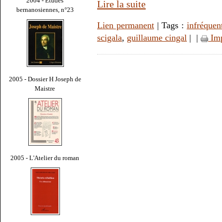
2004 - Études
Lire la suite
bernanosiennes, n°23
Lien permanent
| Tags :
infréquen
scigala
,
guillaume cingal
|
|
Imp
2005 - Dossier H Joseph de
Maistre
2005 - L'Atelier du roman