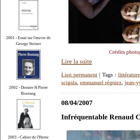
2001 - Essai sur l'œuvre de
George Steiner
Crédits photo
Lire la suite
Lien permanent
| Tags :
littérature
scigala
,
emmanuel régniez
,
jean-y
2002 - Dossier H Pierre
Boutang
08/04/2007
Infréquentable Renaud 
2003 - Cahier de l'Herne