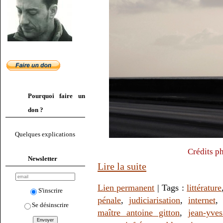
Pourquoi faire un
don ?
Quelques explications
Crédits p
Newsletter
Lire la suite
Lien permanent
| Tags :
littérature
S'inscrire
pénale
,
judiciarisation
,
internet
Se désinscrire
maître antoine gitton
,
jean-yve