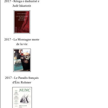
2017 - Kënga e dashurisë e
Judë Iskariotit
2017 - La Montagne morte
de la vie
2017 - Le Paradis français
d'Éric Rohmer