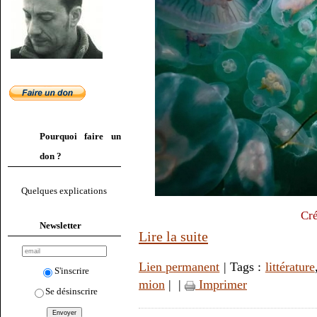
Pourquoi faire un
don ?
Quelques explications
Cré
Newsletter
Lire la suite
Lien permanent
| Tags :
littérature
S'inscrire
mion
|
|
Imprimer
Se désinscrire