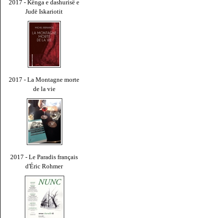
2017 - Kënga e dashurisë e
Judë Iskariotit
2017 - La Montagne morte
de la vie
2017 - Le Paradis français
d'Éric Rohmer