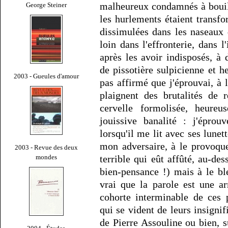
malheureux condamnés à bouill
George Steiner
les hurlements étaient trans
dissimulées dans les naseaux d
loin dans l'effronterie, dans 
après les avoir indisposés, à
de pissotière sulpicienne et 
2003 - Gueules d'amour
pas affirmé que j'éprouvai, à l
plaignent des brutalités de r
cervelle formolisée, heureu
jouissive banalité : j'éprou
lorsqu'il me lit avec ses lune
mon adversaire, à le provoqu
2003 - Revue des deux
mondes
terrible qui eût affûté, au-de
bien-pensance !) mais à le ble
vrai que la parole est une a
cohorte interminable de ces 
qui se vident de leurs insignif
de Pierre Assouline ou bien, s