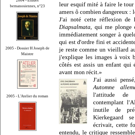
2004 - Études
leur esquif mité à faire le tour
bernanosiennes, n°23
amers ô combien dangereux : l
J'ai noté cette réflexion de
Diapsalmata
, qui me plonge 
immédiatement songer à quelq
qui est d'ordre fini et accident
2005 - Dossier H Joseph de
je reste comme un vieillard a
Maistre
j'explique les images à voix
côtés est assis un enfant qui 
avant mon récit.»
J'ai aussi pens
Automne alle
l'attitude de 
2005 - L'Atelier du roman
contemplant l'A
inutile de pré
Kierkegaard se 
écrivait, cette 
entendu, le critique ressemb