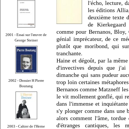
l'écho, lecture, 
les éditions Alli
deuxième texte d
de Kierkegaard 
comme pour Bernanos, Bloy, 
2001 - Essai sur l'œuvre de
génial imprécateur, de ce mé
George Steiner
plutôt que moribond, qui sur
tranchante.
Haine et dégoût, par la même
d'invectives depuis que j'ai
dimanche qui sans pudeur aucu
2002 - Dossier H Pierre
trop loin certaines métaphores
Boutang
Bernanos comme Matzneff les pe
le vit mollement gonflé, qui r
dans l'immense et inquiétante
s'y plonger comme dans une b
alors comment l'âme, tordue 
d'étranges cantiques, les
2003 - Cahier de l'Herne