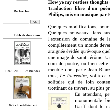
How ye my restless thoughts d
Traduction libre d'un po
Rechercher
Philips, mis en musique par 
Quelques modifications, pour
Quelques nouveaux liens auss
Table de dissection
l'extension du domaine de la
complètement un monde devenu
araignée évidée qu'évoque quel
une image de saint Jérôme. U
coin de poutre, ou bien cett
meuble dont parle Jean Blanz
1997 - 2001 - Les Brandes
tous,
Le Faussaire
, voilà ce 
solitaire qui de loin cont
trottinant de travers, au plus p
En attendant, pe
monumentale bi
1997 - Immédiatement
Garff dont le 