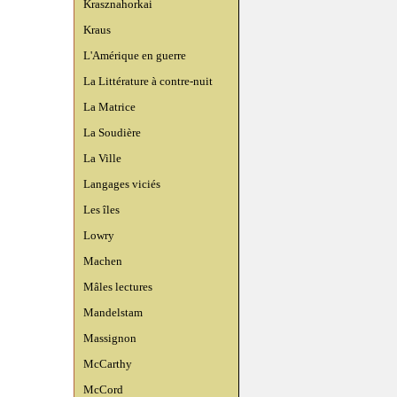
Krasznahorkai
Kraus
L'Amérique en guerre
La Littérature à contre-nuit
La Matrice
La Soudière
La Ville
Langages viciés
Les îles
Lowry
Machen
Mâles lectures
Mandelstam
Massignon
McCarthy
McCord