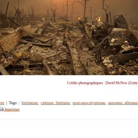
Crédits photographiques : David McNew (Getty
ent
| Tags :
littérature
,
critique littéraire
,
post-apocalyptisme
,
automne alleman
Imprimer