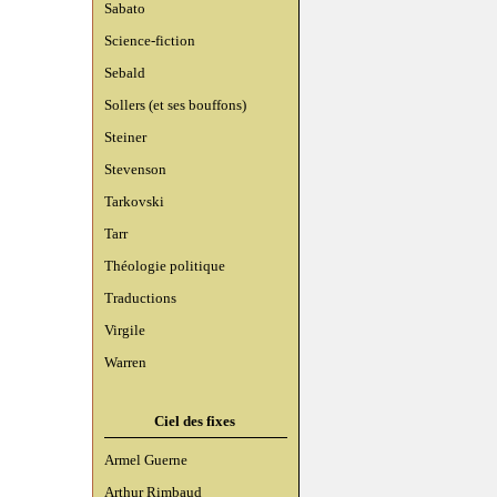
Sabato
Science-fiction
Sebald
Sollers (et ses bouffons)
Steiner
Stevenson
Tarkovski
Tarr
Théologie politique
Traductions
Virgile
Warren
Ciel des fixes
Armel Guerne
Arthur Rimbaud