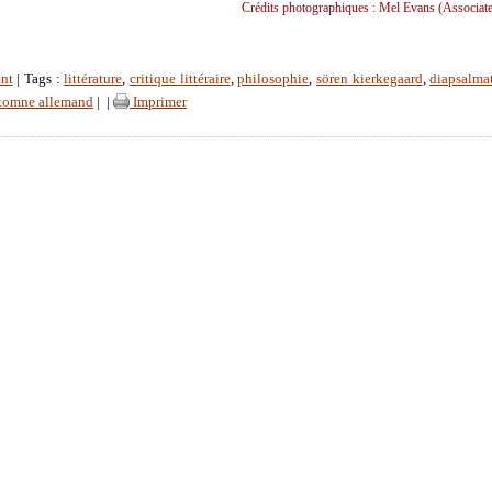
Crédits photographiques : Mel Evans (Associate
nt
| Tags :
littérature
,
critique littéraire
,
philosophie
,
sören kierkegaard
,
diapsalma
tomne allemand
|
|
Imprimer