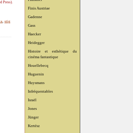
d Press).
Finis Austriae
Gadenne
ta
,
stig
Gass
Haecker
Heidegger
Histoire et esthétique du
cinéma fantastique
Houellebecq
Huguenin
Huysmans
Infréquentables
Israël
Jones
Jünger
Kertész