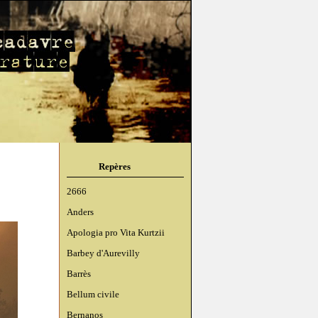
Repères
2666
Anders
Apologia pro Vita Kurtzii
Barbey d'Aurevilly
Barrès
Bellum civile
Bernanos