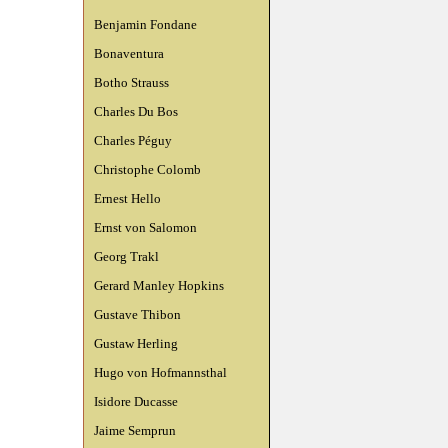
Benjamin Fondane
Bonaventura
Botho Strauss
Charles Du Bos
Charles Péguy
Christophe Colomb
Ernest Hello
Ernst von Salomon
Georg Trakl
Gerard Manley Hopkins
Gustave Thibon
Gustaw Herling
Hugo von Hofmannsthal
Isidore Ducasse
Jaime Semprun