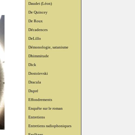
Daudet (Léon)
De Quincey
De Roux
Décadences
DeLillo
Démonologie, satanisme
Dhimmitude
Dick
Dostoïevski
Dracula
Dupré
Effondrements
Enquête sur le roman
Entretiens
Entretiens radiophoniques
Faulkner