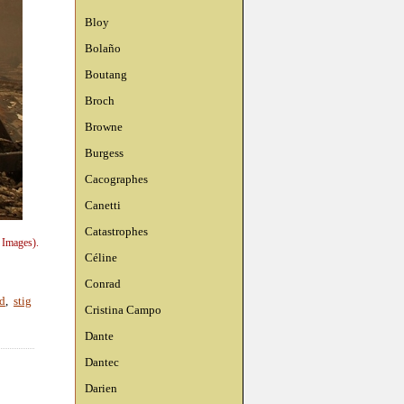
Bloy
Bolaño
Boutang
Broch
Browne
Burgess
Cacographes
Canetti
Catastrophes
 Images).
Céline
Conrad
d
,
stig
Cristina Campo
Dante
Dantec
Darien