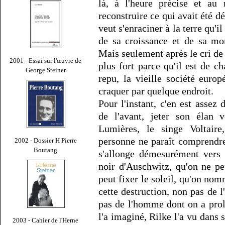
là, à l'heure précise et au 
reconstruire ce qui avait été dé
veut s'enraciner à la terre qu'i
de sa croissance et de sa mor
Mais seulement après le cri de
2001 - Essai sur l'œuvre de
plus fort parce qu'il est de ch
George Steiner
repu, la vieille société eur
craquer par quelque endroit.
Pour l'instant, c'en est assez
de l'avant, jeter son élan v
Lumières, le singe Voltair
personne ne paraît comprendr
2002 - Dossier H Pierre
Boutang
s'allonge démesurément vers u
noir d'Auschwitz, qu'on ne p
peut fixer le soleil, qu'on nomm
cette destruction, non pas de 
pas de l'homme dont on a prol
l'a imaginé, Rilke l'a vu dans
2003 - Cahier de l'Herne