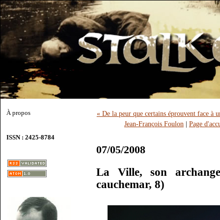
À propos
« De la peur que certains éprouvent face à u
Jean-François Foulon
|
Page d'accu
ISSN : 2425-8784
07/05/2008
La Ville, son archange
cauchemar, 8)