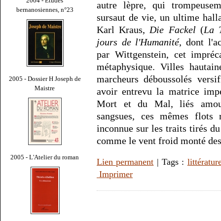
2004 - Études
autre lèpre, qui trompeuse
bernanosiennes, n°23
sursaut de vie, un ultime hall
Karl Kraus,
Die Fackel
(
La 
jours de l'Humanité
, dont l'
par Wittgenstein, cet impréc
métaphysique. Villes hautain
marcheurs déboussolés versif
2005 - Dossier H Joseph de
Maistre
avoir entrevu la matrice imp
Mort et du Mal, liés amou
sangsues, ces mêmes flots 
inconnue sur les traits tirés d
comme le vent froid monté des
2005 - L'Atelier du roman
Lien permanent
| Tags :
littératur
Imprimer