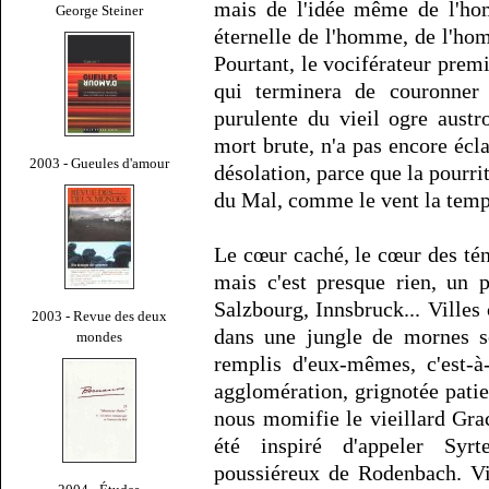
mais de l'idée même de l'hom
George Steiner
éternelle de l'homme, de l'h
Pourtant, le vociférateur prem
qui terminera de couronner
purulente du vieil ogre austr
mort brute, n'a pas encore écla
2003 - Gueules d'amour
désolation, parce que la pourri
du Mal, comme le vent la tempê
Le cœur caché, le cœur des tén
mais c'est presque rien, un 
Salzbourg, Innsbruck... Villes
2003 - Revue des deux
dans une jungle de mornes so
mondes
remplis d'eux-mêmes, c'est-à
agglomération, grignotée pat
nous momifie le vieillard Gr
été inspiré d'appeler Syrt
poussiéreux de Rodenbach. Vi