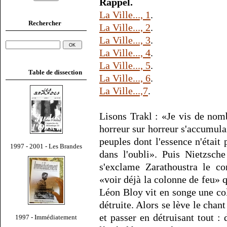
Rappel.
La Ville..., 1
.
Rechercher
La Ville..., 2
.
La Ville..., 3
.
La Ville..., 4
.
La Ville..., 5
.
Table de dissection
La Ville..., 6
.
La Ville...,7
.
Lisons Trakl : «Je vis de nom
horreur sur horreur s'accumula
peuples dont l'essence n'était 
1997 - 2001 - Les Brandes
dans l'oubli». Puis Nietzsch
s'exclame Zarathoustra le co
«voir déjà la colonne de feu» 
Léon Bloy vit en songe une col
détruite. Alors se lève le chant
et passer en détruisant tout : 
1997 - Immédiatement