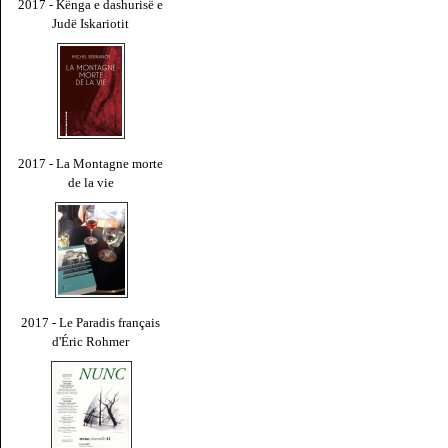
2017 - Kënga e dashurisë e
Judë Iskariotit
2017 - La Montagne morte
de la vie
2017 - Le Paradis français
d'Éric Rohmer