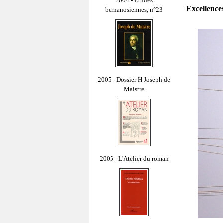
2004 - Études
Excellences
bernanosiennes, n°23
2005 - Dossier H Joseph de
Maistre
2005 - L'Atelier du roman