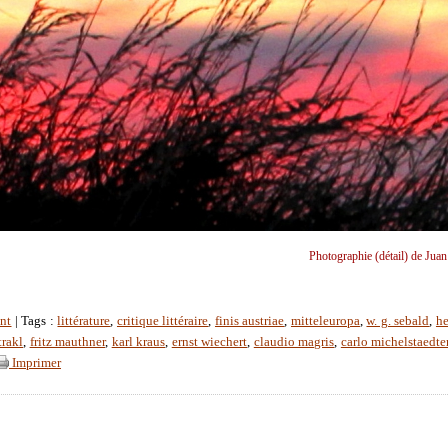
Photographie (détail) de Juan
nt
| Tags :
littérature
,
critique littéraire
,
finis austriae
,
mitteleuropa
,
w. g. sebald
,
h
trakl
,
fritz mauthner
,
karl kraus
,
ernst wiechert
,
claudio magris
,
carlo michelstaedte
Imprimer