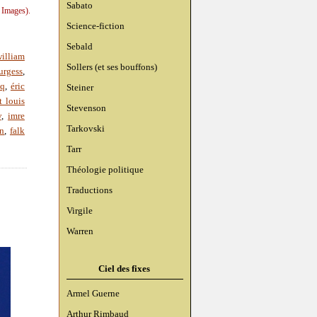
Sabato
 Images).
Science-fiction
Sebald
illiam
Sollers (et ses bouffons)
urgess
,
cq
,
éric
Steiner
t louis
Stevenson
v
,
imre
Tarkovski
on
,
falk
Tarr
Théologie politique
Traductions
Virgile
Warren
Ciel des fixes
Armel Guerne
Arthur Rimbaud