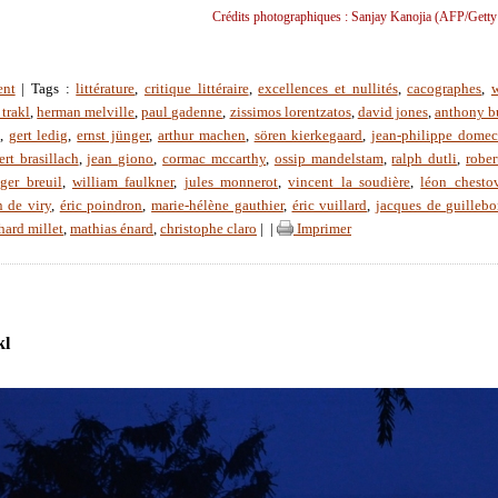
Crédits photographiques : Sanjay Kanojia (AFP/Getty
ent
| Tags :
littérature
,
critique littéraire
,
excellences et nullités
,
cacographes
,
w
 trakl
,
herman melville
,
paul gadenne
,
zissimos lorentzatos
,
david jones
,
anthony b
,
gert ledig
,
ernst jünger
,
arthur machen
,
sören kierkegaard
,
jean-philippe dome
ert brasillach
,
jean giono
,
cormac mccarthy
,
ossip mandelstam
,
ralph dutli
,
rober
oger breuil
,
william faulkner
,
jules monnerot
,
vincent la soudière
,
léon chesto
n de viry
,
éric poindron
,
marie-hélène gauthier
,
éric vuillard
,
jacques de guilleb
hard millet
,
mathias énard
,
christophe claro
|
|
Imprimer
kl