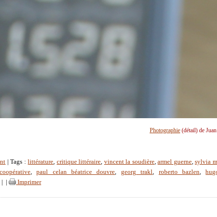
Photographie
(détail) de Jua
nt
| Tags :
littérature
,
critique littéraire
,
vincent la soudière
,
armel guerne
,
sylvia m
coopérative
,
paul celan béatrice douvre
,
georg trakl
,
roberto bazlen
,
hug
|
|
Imprimer