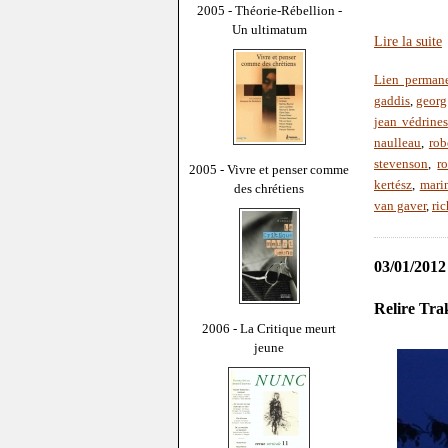
2005 - Théorie-Rébellion -
Un ultimatum
Lire la suite
Lien perman
gaddis
,
georg
jean védrines
naulleau
,
rob
stevenson
,
r
2005 - Vivre et penser comme
kertész
,
mari
des chrétiens
van gaver
,
ric
03/01/2012
Relire Tra
2006 - La Critique meurt
jeune