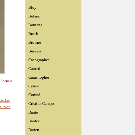
Bloy
Bolaño
Boutang
Broch
Browne
Burgess
Cacographes
Canetti
Catastrophes
n Asensio.
Céline
Conrad
assias
,
Cristina Campo
o von
Dante
Dantec
Darien