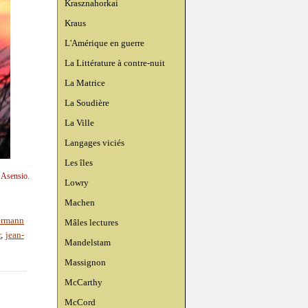
Krasznahorkai
Kraus
L'Amérique en guerre
La Littérature à contre-nuit
La Matrice
La Soudière
La Ville
Langages viciés
Les îles
 Asensio.
Lowry
Machen
ermann
Mâles lectures
r
,
jean-
Mandelstam
Massignon
McCarthy
McCord