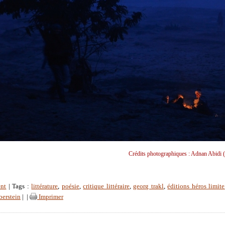
Crédits photographiques : Adnan Abidi (
ent
| Tags :
littérature
,
poésie
,
critique littéraire
,
georg trakl
,
éditions héros limite
lberstein
|
|
Imprimer