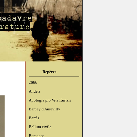
Repères
2666
Anders
Apologia pro Vita Kurtzii
Barbey d'Aurevilly
Barrès
Bellum civile
Bernanos