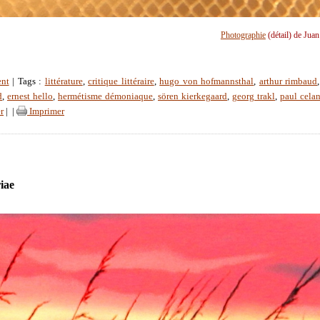
Photographie
(détail) de Jua
ent
| Tags :
littérature
,
critique littéraire
,
hugo von hofmannsthal
,
arthur rimbaud
d
,
ernest hello
,
hermétisme démoniaque
,
sören kierkegaard
,
georg trakl
,
paul cela
r
|
|
Imprimer
iae