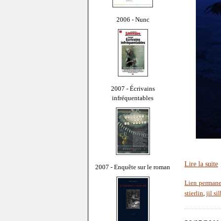
2006 - Nunc
2007 - Écrivains
infréquentables
Lire la suite
2007 - Enquête sur le roman
Lien perman
stierlin
,
jil si