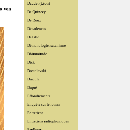
Daudet (Léon)
go von
De Quincey
De Roux
Décadences
DeLillo
Démonologie, satanisme
Dhimmitude
Dick
Dostoïevski
Dracula
Dupré
Effondrements
Enquête sur le roman
Entretiens
Entretiens radiophoniques
Faulkner