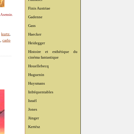
Finis Austriae
n Asensio.
Gadenne
Gass
Haecker
,
kurtz
,
n
,
carlo
Heidegger
Histoire et esthétique du
cinéma fantastique
Houellebecq
Huguenin
Huysmans
Infréquentables
Israël
Jones
Jünger
Kertész