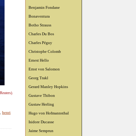
Benjamin Fondane
Bonaventura
Botho Strauss
Charles Du Bos
Charles Péguy
Christophe Colomb
Ernest Hello
Ernst von Salomon
Georg Trakl
Gerard Manley Hopkins
Reuters).
Gustave Thibon
Gustaw Herling
,
henri
Hugo von Hofmannsthal
Isidore Ducasse
Jaime Semprun