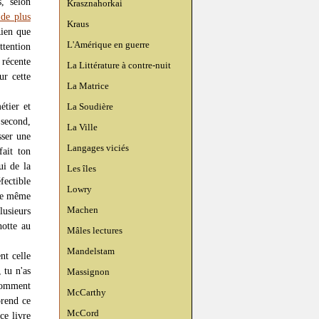
s, selon
Krasznahorkai
 de plus
Kraus
Rien que
L'Amérique en guerre
ttention
 récente
La Littérature à contre-nuit
ur cette
La Matrice
étier et
La Soudière
 second,
La Ville
sser une
Langages viciés
ait ton
ui de la
Les îles
ectible
Lowry
 de même
Machen
lusieurs
otte au
Mâles lectures
Mandelstam
nt celle
 tu n'as
Massignon
omment
McCarthy
prend ce
McCord
ce livre