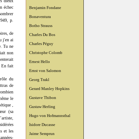
rs dieux
en échec
Benjamin Fondane
 sombrer
Bonaventura
1949, p.
Botho Strauss
ires, de
Charles Du Bos
 j'en ai
Charles Péguy
e. Tu ne
Christophe Colomb
iait non
enterait
Ernest Hello
 En fait
Ernst von Salomon
rôle du
Georg Trakl
tras de
Gerard Manley Hopkins
 combien
Gustave Thibon
 même le
étique ,
Gustaw Herling
œur (sa
Hugo von Hofmannsthal
rtiste,
sidérées
Isidore Ducasse
s et les
Jaime Semprun
 années-