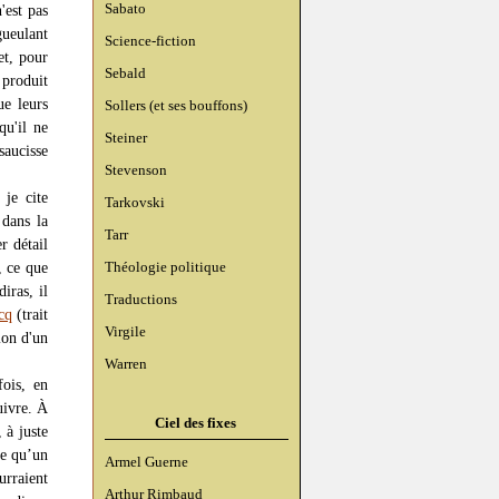
Sabato
'est pas
gueulant
Science-fiction
et, pour
Sebald
 produit
ue leurs
Sollers (et ses bouffons)
qu'il ne
Steiner
aucisse
Stevenson
je cite
Tarkovski
 dans la
Tarr
r détail
Théologie politique
, ce que
iras, il
Traductions
cq
(trait
Virgile
ion d'un
Warren
fois, en
uivre. À
Ciel des fixes
 à juste
ce qu’un
Armel Guerne
urraient
Arthur Rimbaud