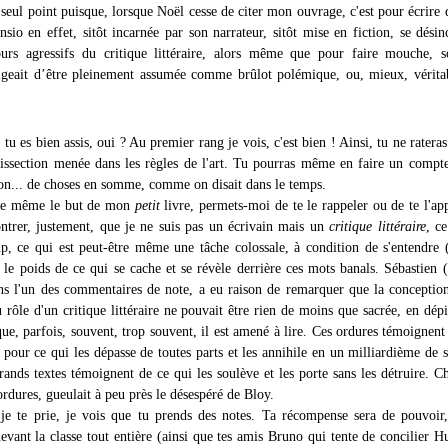
 seul point puisque, lorsque Noël cesse de citer mon ouvrage, c'est pour écrire
sio en effet, sitôt incarnée par son narrateur, sitôt mise en fiction, se désin
ours agressifs du critique littéraire, alors même que pour faire mouche, 
xigeait d’être pleinement assumée comme brûlot polémique, ou, mieux, vérit
 tu es bien assis, oui ? Au premier rang je vois, c'est bien ! Ainsi, tu ne rateras
 dissection menée dans les règles de l'art. Tu pourras même en faire un compt
çon... de choses en somme, comme on disait dans le temps.
 de même le but de mon
petit
livre, permets-moi de te le rappeler ou de te l'ap
trer, justement, que je ne suis pas un écrivain mais un
critique littéraire
, ce
p, ce qui est peut-être même une tâche colossale, à condition de s'entendr
 le poids de ce qui se cache et se révèle derrière ces mots banals. Sébastien (
ns l'un des commentaires de note, a eu raison de remarquer que la conceptio
u rôle d'un critique littéraire ne pouvait être rien de moins que sacrée, en dé
ue, parfois, souvent, trop souvent, il est amené à lire. Ces ordures témoignent
 pour ce qui les dépasse de toutes parts et les annihile en un milliardième de 
ands textes témoignent de ce qui les soulève et les porte sans les détruire. C
rdures, gueulait à peu près le désespéré de Bloy.
je te prie, je vois que tu prends des notes. Ta récompense sera de pouvoi
evant la classe tout entière (ainsi que tes amis Bruno qui tente de concilier Hu