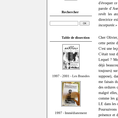
d'évoquer ce
parole d’Asen
Rechercher
revêt les at
directrice e
incorporée
.»
Cher Olivier,
Table de dissection
cette petite
C'est une le
C'était tout
Lequel ? Mon
déjà beaucou
toujours) sur
1997 - 2001 - Les Brandes
suppose), da
me faisais d
des ordures q
malgré elles,
comme les gr
LE dans les o
Poursuivons 
1997 - Immédiatement
présence et d