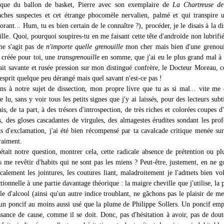
ique du ballon de basket, Pierre avec son exemplaire de
La Chartreuse d
ches suspectes et cet étrange phocomèle nervalien, palmé et qui transpire 
rant... Hum, tu es bien certain de le connaître ?), procéder, je le disais à la di
lle. Quoi, pourquoi soupires-tu en me faisant cette tête d'androïde non lubrifi
 ne s'agit pas de
n'importe quelle grenouille
mon cher mais bien d'une grenouil
 créée pour toi, une
transgrenouille
en somme, que j'ai eu le plus grand mal à 
fait savante et rusée pression sur mon distingué confrère, le Docteur Moreau, c
sprit quelque peu dérangé mais quel savant n'est-ce pas !
ens à notre sujet de dissection, mon propre livre que tu as si mal... vite me 
e lu, sans y voir tous les petits signes que j'y ai laissés, pour des lecteurs subt
is, de ta part, à des trésors d'introspection, de très riches et colorées coupes d
es, des gloses cascadantes de virgules, des almagestes érudites sondant les pro
s d'exclamation, j'ai été bien récompensé par ta cavalcade critique menée su
raiment.
tait notre question, montrer cela, cette radicale absence de prétention ou plu
as me revêtir d'habits qui ne sont pas les miens ? Peut-être, justement, en ne
calement les jointures, les coutures liant, maladroitement je l'admets bien vol
ctionnelle à une partie davantage théorique : la maigre cheville que j'utilise, la 
le d'alcool (ainsi qu'un autre indice troublant, ne gâchons pas le plaisir de me
t un poncif au moins aussi usé que la plume de Philippe Sollers. Un poncif em
ssance de cause, comme il se doit. Donc, pas d'hésitation à avoir, pas de dout