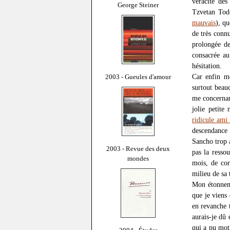
véracité des
George Steiner
Tzvetan Todo
mauvais
), q
de très conn
prolongée de
consacrée a
hésitation.
Car enfin mo
2003 - Gueules d'amour
surtout beauc
me concernan
jolie petit
ridicule ami
descendance 
Sancho trop a
2003 - Revue des deux
pas la resso
mondes
mois, de co
milieu de sa t
Mon étonneme
que je viens 
en revanche 
aurais-je dû
qui a pu mot