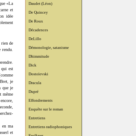
 que «La
Daudet (Léon)
carne et
De Quincey
son idée
De Roux
ablement
Décadences
DeLillo
 rien de
Démonologie, satanisme
e rendu.
Dhimmitude
prendre.
Dick
 qui est
Dostoïevski
e (comme
Bret, je
Dracula
n que je
Dupré
pit même
Effondrements
 encore,
seconde,
Enquête sur le roman
herchez-
Entretiens
r, en ma
Entretiens radiophoniques
sserl et
Faulkner