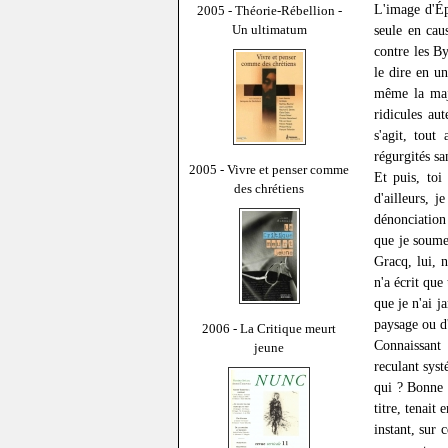
L'image d'Ép
2005 - Théorie-Rébellion -
Un ultimatum
seule en cau
contre les B
le dire en un
même la majo
ridicules au
s'agit, tout
régurgités sa
2005 - Vivre et penser comme
Et puis, toi
des chrétiens
d'ailleurs, j
dénonciation 
que je soumet
Gracq, lui, n
n'a écrit que
que je n'ai j
paysage ou d'
2006 - La Critique meurt
Connaissant 
jeune
reculant syst
qui ? Bonne 
titre, tenait
instant, sur 