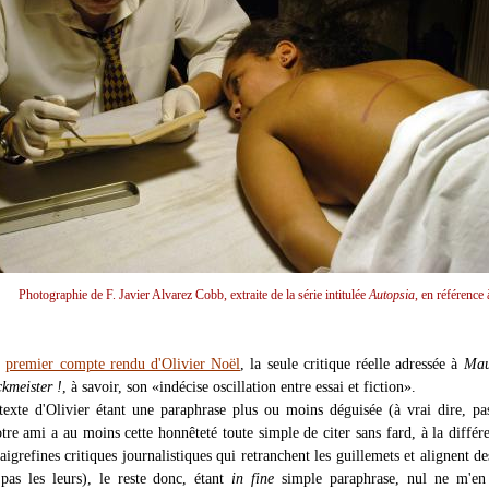
Photographie de F. Javier Alvarez Cobb, extraite de la série intitulée
Autopsia
, en référence 
u
premier compte rendu d'Olivier Noël
, la seule critique réelle adressée à
Mau
kmeister !
, à savoir, son «indécise oscillation entre essai et fiction».
texte d'Olivier étant une paraphrase plus ou moins déguisée (à vrai dire, 
tre ami a au moins cette honnêteté toute simple de citer sans fard, à la différ
 aigrefines critiques journalistiques qui retranchent les guillemets et alignent de
pas les leurs), le reste donc, étant
in fine
simple paraphrase, nul ne m'en