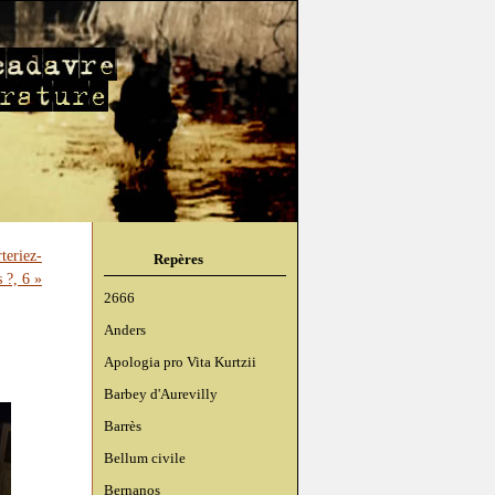
rteriez-
Repères
 ?, 6 »
2666
Anders
Apologia pro Vita Kurtzii
Barbey d'Aurevilly
Barrès
Bellum civile
Bernanos