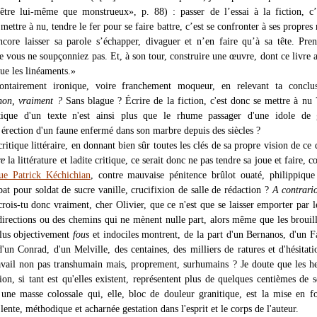
être lui-même que monstrueux», p. 88) : passer de l’essai à la fiction, c
mettre à nu, tendre le fer pour se faire battre, c’est se confronter à ses propres 
ncore laisser sa parole s’échapper, divaguer et n’en faire qu’à sa tête. Pre
e vous ne soupçonniez pas. Et, à son tour, construire une œuvre, dont ce livre 
ue les linéaments.»
lontairement ironique, voire franchement moqueur, en relevant ta conclus
non, vraiment ?
Sans blague ? Écrire de la fiction, c'est donc se mettre à nu 
itique d'un texte n'est ainsi plus que le rhume passager d'une idole de 
 érection d'un faune enfermé dans son marbre depuis des siècles ?
critique littéraire, en donnant bien sûr toutes les clés de sa propre vision de ce 
re
la littérature et ladite critique, ce serait donc ne pas tendre sa joue et faire
que Patrick Kéchichian
, contre mauvaise pénitence brûlot ouaté, philippique
at pour soldat de sucre vanille, crucifixion de salle de rédaction ?
A contrari
crois-tu donc vraiment, cher Olivier, que ce n'est que se laisser emporter par le
directions ou des chemins qui ne mènent nulle part, alors même que les brouil
lus objectivement
fous
et indociles montrent, de la part d'un Bernanos, d'un F
'un Conrad, d'un Melville, des centaines, des milliers de ratures et d'hésitati
avail non pas transhumain mais, proprement, surhumains ? Je doute que les h
ion, si tant est qu'elles existent, représentent plus de quelques centièmes de 
une masse colossale qui, elle, bloc de douleur granitique, est la mise en 
 lente, méthodique et acharnée gestation dans l'esprit et le corps de l'auteur.