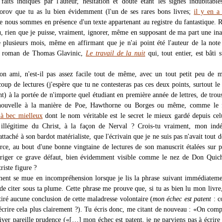
 faits indiqués par l'auteur, hésitation et doute étant les signes indubitable
rov que tu as lu bien évidemment (l'un de ses rares bons livres;
il y en a
ue nous sommes en présence d'un texte appartenant au registre du fantastique. 
u, rien que je puisse, vraiment, ignorer, même en supposant de ma part une ina
 plusieurs mois, même en affirmant que je n'ai point été l'auteur de la note
u roman de Thomas Glavinic,
Le travail de la nuit
qui, tout entier, est bâti s
n ami, n'est-il pas assez facile tout de même, avec un tout petit peu de m
oup de lectures (j'espère que tu ne contesteras pas ces deux points, surtout le
t) à la portée de n'importe quel étudiant en première année de lettres, de trou
e nouvelle à la manière de Poe, Hawthorne ou Borges ou même, comme le f
 à bec mielleux
dont le nom véritable est le secret le mieux gardé depuis cel
illégitime du Christ, à la façon de Nerval ? Crois-tu vraiment, mon indéf
ttaché à son bardot matérialiste, que l'écrivain que je ne suis pas n'avait tout
urce, au bout d'une bonne vingtaine de lectures de son manuscrit étalées sur p
rriger ce grave défaut, bien évidemment visible comme le nez de Don Quich
riste figure ?
nt se mue en incompréhension lorsque je lis la phrase suivant immédiateme
de citer sous ta plume. Cette phrase me prouve que, si tu as bien lu mon livre,
tiré aucune conclusion de cette maladresse volontaire (
mon échec est patent
: c
 écrire cela plus clairement ?). Tu écris donc, me citant de nouveau : «On com
iver pareille prudence («[…] mon échec est patent, je ne parviens pas à écrire 