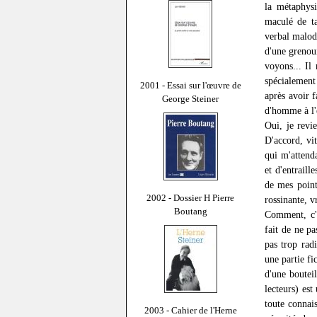
la métaphys
maculé de ta
verbal malodo
d'une grenoui
voyons... Il
spécialement
2001 - Essai sur l'œuvre de
après avoir 
George Steiner
d'homme à l'e
Oui, je revi
D'accord, vit
qui m'attenda
et d'entraill
de mes point
2002 - Dossier H Pierre
rossinante, v
Boutang
Comment, c'é
fait de ne p
pas trop radi
une partie fi
d'une bouteil
lecteurs) es
toute connai
2003 - Cahier de l'Herne