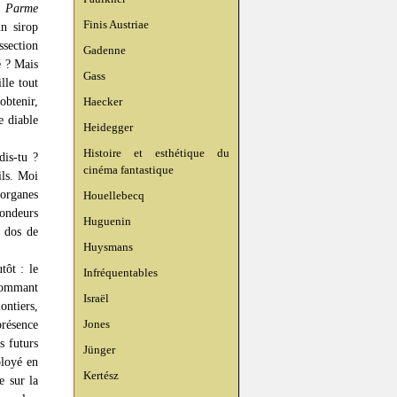
e Parme
Finis Austriae
un sirop
ssection
Gadenne
é ? Mais
Gass
le tout
obtenir,
Haecker
e diable
Heidegger
Histoire et esthétique du
dis-tu ?
cinéma fantastique
ils. Moi
'organes
Houellebecq
fondeurs
Huguenin
r dos de
Huysmans
tôt : le
Infréquentables
 gommant
Israël
ontiers,
Jones
présence
s futurs
Jünger
ployé en
Kertész
e sur la