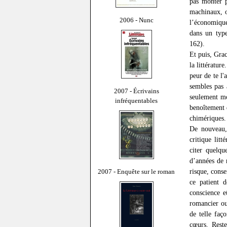
pas monter p
machinaux, o
2006 - Nunc
l’économique
dans un type
162).
Et puis, Grac
la littératur
peur de te l'
sembles pas 
2007 - Écrivains
seulement mon
infréquentables
benoîtement 
chimériques.
De nouveau,
critique lit
citer quelqu
d’années de 
risque, conse
2007 - Enquête sur le roman
ce patient 
conscience e
romancier ou
de telle faç
cœurs. Reste