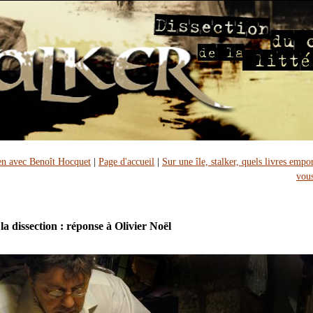
en avec Benoît Hocquet
|
Page d'accueil
|
Sur une île, stalker, quels livres empo
vous
 la dissection : réponse à Olivier Noël