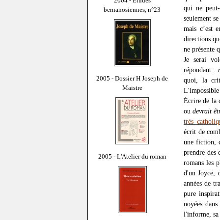
2004 - Études
qui ne peut-
bernanosiennes, n°23
seulement se 
mais c’est e
directions qu
ne présente q
Je serai vo
répondant :
2005 - Dossier H Joseph de
quoi, la cr
Maistre
L'impossible
Écrire de la 
ou
devrait êt
très catholi
écrit de comb
une fiction, 
prendre des 
2005 - L'Atelier du roman
romans les p
d'un Joyce, d
années de tr
pure inspirat
noyées dans 
l'informe, sa