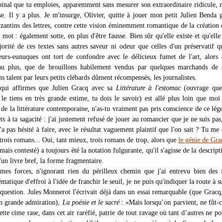
inal que tu emploies, apparemment sans mesurer son extraordinaire ridicule, n
se. Il y a plus. Je m'insurge, Olivier, quitte à jouer mon petit Julien Benda 
yzantins des lettres, contre cette vision éminemment romantique de la création 
 mot : également sotte, en plus d'être fausse. Bien sûr qu'elle existe et qu'elle
rité de ces textes sans autres saveur ni odeur que celles d'un préservatif q
teurs-eunuques ont tort de confondre avec le délicieux fumet de l'art, alors 
 au plus, que de brouillons habilement vendus par quelques marchands de s
ns talent par leurs petits clébards dûment récompensés, les journalistes.
 qui affirmes que Julien Gracq avec sa
Littérature à l'estomac
(ouvrage que 
e le tiens en très grande estime, tu dois le savoir) est allé plus loin que moi
de la littérature contemporaine, n'as-tu vraiment pas pris conscience de ce lége
s à ta sagacité : j'ai justement refusé de jouer au romancier que je ne suis pas
'a pas hésité à faire, avec le résultat vaguement plaintif que l'on sait ? Tu me d
 trois romans... Oui, tant mieux, trois romans de trop, alors que
le génie de Gra
amais contesté) a toujours été la notation fulgurante, qu'il s'agisse de la descript
un livre bref, la forme fragmentaire.
mes forces, n'ignorant rien du périlleux chemin que j'ai entrevu bien des 
ématique d'effroi à l'idée de franchir le seuil, je ne puis qu'indiquer la route à s
question. Jules Monnerot l'écrivait déjà dans un essai remarquable (que Gracq,
 en grande admiration),
La poésie et le sacré
: «Mais lorsqu’on parvient, ne fût-
cette cime rase, dans cet air raréfié, patrie de tout ravage où tant d’autres ne po