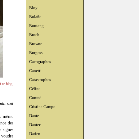
Bloy
Bolaño
Boutang
Broch
Browne
Burgess
Cacographes
Canetti
Catastrophes
à ce blog.
Céline
Conrad
dit soit
Cristina Campo
Dante
pas même
ence des
Dantec
s signes
Darien
 voudra