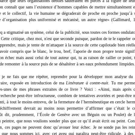
arce que leurs organisations débiles sauteraient en pièces à la figure de leu
n connaît que sans l’existence d’hommes capables de mettre simultanément 
 et le collectif, la vie humaine se dégraderait de proche en proche jusqu’à
 d’organisation plus uniformisé et mécanisé, un autre règne» (Gallimard, 
q a stigmatisé un système, celui de la publicité, sous toutes ces formes ondulato
e. Cette critique, chez moi, n'est que seconde puisque, pardon de te le rappeler ou
apprendre, mais je tente de m'attaquer à la source de cette capilotade bien réell
avoir compris que le blanc, le trou, bref, l'aporie de mon propre texte signif
 échec mais aussi celui de tout auteur qui, tu as raison de railler ce point, t
de remonter à la source puis de se désaltérer à ses eaux prétendument limpides.
 je ne fais que me répéter, reprendre pour la développer mon analyse du 
téraire, exposée en introduction de ma
Littérature à contre-nuit
. Tu me permet
es-unes de mes phrases extraites de ce livre ? Voici : «Ainsi, mais après
recherche peut-être infructueuse, combien de tentatives avortées et peut-être
nti, à tout le moins entrevu, de la fermeture de l’herméneutique en cercle herm
déchiffrement devrait au moins nous permettre d’affirmer que c’était le c
ût dit, prudemment, l’École de Genève avec un Béguin ou un Poulet) de l’a
 peintre, que nous voulions sonder plus que ce qu’il avait écrit ou peint. Con
on, ces pages ne peuvent donc qu’avouer leur échec. Je ne sonde pas les rein
 que nous sommes ici, avec cet aveu qui paraîtra peut-être ridicule, à des