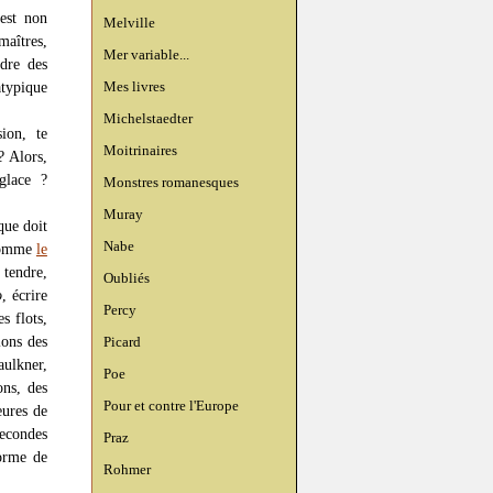
’est non
Melville
maîtres,
Mer variable...
ndre des
Mes livres
atypique
Michelstaedter
ion, te
Moitrinaires
? Alors,
glace ?
Monstres romanesques
Muray
que doit
Nabe
, comme
le
 tendre,
Oubliés
o
, écrire
Percy
s flots,
lons des
Picard
aulkner,
Poe
ons, des
Pour et contre l'Europe
eures de
secondes
Praz
forme de
Rohmer