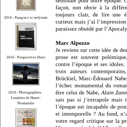
séminale pour notre époque. C
façon, non obvie à la différ
toujours clair, de lire une é
2016 - Pasqyra e te rrefyemit
curieux mais j’ai l’impression
paraissez obsédé par l’Apoca
Marc Alpozzo
Je reviens sur cette idée de de
prose est souvent polémique
2016 - Perspectives libres
contre l’époque et ses idoles.
trois auteurs contemporain
Brückiel, Marc-Édouard Nabe,
l’échec monumental du roman
être celui de Nabe,
Alain Zann
2016 - Photographies :
Lumières de Haute-
sais pas si j’extrapole mais 
Normandie
l’époque est incapable de pro
et intemporelle ? Au fond, n’
votre regard critique sur la 