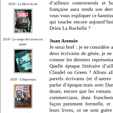
d’ailleurs controversés et b
2019 - La Mort du fer
française aura rendu son dern
vous vous expliquer ce banniss
qui touche encore aujourd’hu
Drieu La Rochelle ?
2019 - Le temps des livres est
Juan Asensio
passé
Je serai bref : je ne considè
deux écrivains de génie, je ne
comme les derniers représenta
Quelle époque littéraire d’ai
Claudel ou Green ? Allons all
pareils écrivains (et d’aut
2020 - L'Impostura
parler d’époque mais avec Dant
doute, encore que les romans
commerciaux, donc francheme
façon purement formelle, et 
leurs livres, ce ne sont guèr