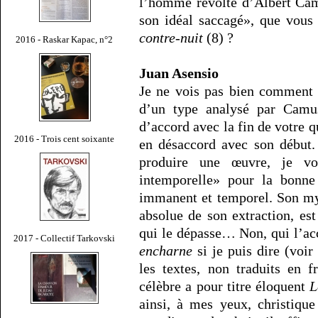
l’homme révolté d’Albert Cam
son idéal saccagé», que vous 
contre-nuit
(8) ?
2016 - Raskar Kapac, n°2
Juan Asensio
Je ne vois pas bien comment 
d’un type analysé par Camus
d’accord avec la fin de votre q
2016 - Trois cent soixante
en désaccord avec son début.
produire une œuvre, je vou
intemporelle» pour la bonne 
immanent et temporel. Son mys
absolue de son extraction, est
qui le dépasse… Non, qui l’acc
2017 - Collectif Tarkovski
encharne
si je puis dire (voir
les textes, non traduits en f
célèbre a pour titre éloquent
L
ainsi, à mes yeux, christique