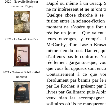
2020 - Nouvelle École sur
Dupré ou même à un Gracq. So
Bernanos et Péguy
ne m’intéressent et ne m’ont 
Quelque chose cherche à se 
fusion entre la science-fiction 
moment ne s’opère que fort m
réalise un jour… Que valent
leurs ouvrages, y compris 
2021 - Le Grand Dieu Pan
McCarthy, d’un László Kraszn
même rien du tout. Dantec, qui
d’ailleurs pas le contraire. N
réellement gargantuesque, vou
que vous lui opposez sont enco
2021 - Océan et Brésil d'Abel
Contrairement à ce que vou
Bonnard
absolument pas bannis par le
par Le Rocher, à présent par L
livres par Gallimard puis Albin
veux bien les accompagner l
solitaires où ils ne manqueront