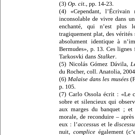
(3)
Op. cit.
, pp. 14-23.
(4) «Cependant, l’Écrivain
inconsolable de vivre dans u
enchanté, qui n’est plus 
tragiquement plat, des vérités 
absolument identique à n’imp
Bermudes», p. 13. Ces lignes 
Tarkosvki dans
Stalker
.
(5) Nicolás Gómez Dávila,
L
du Rocher, coll. Anatolia, 2004
(6)
Malaise dans les musées
(F
p. 105.
(7) Carlo Ossola écrit : «Le 
sobre et silencieux qui obser
aux marges du banquet ; et q
morale, de reconduire – après
eux : l’
accessus
et le
discessu
nuit,
complice
également (c’es