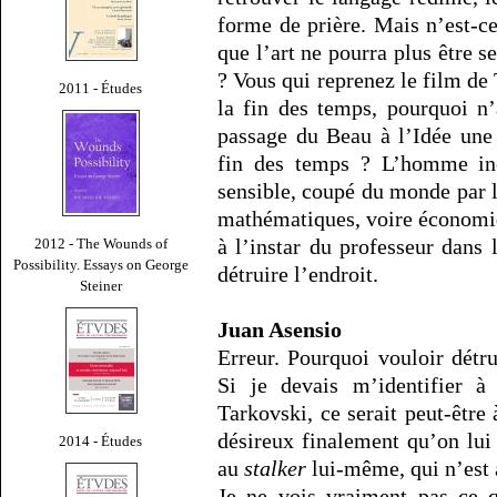
forme de prière. Mais n’est-ce
que l’art ne pourra plus être s
? Vous qui reprenez le film de
2011 - Études
la fin des temps, pourquoi n
passage du Beau à l’Idée une
fin des temps ? L’homme in
sensible, coupé du monde par l
mathématiques, voire économiq
à l’instar du professeur dans
2012 - The Wounds of
Possibility. Essays on George
détruire l’endroit.
Steiner
Juan Asensio
Erreur. Pourquoi vouloir détr
Si je devais m’identifier 
Tarkovski, ce serait peut-être
désireux finalement qu’on lui 
2014 - Études
au
stalker
lui-même, qui n’est
Je ne vois vraiment pas ce 