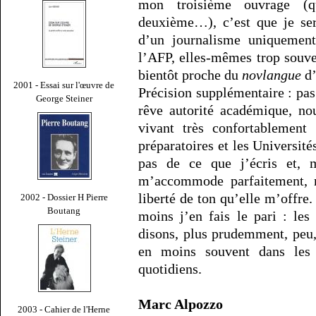
mon troisième ouvrage (
deuxième…), c’est que je se
d’un journalisme uniquement
l’AFP, elles-mêmes trop souve
bientôt proche du
novlangue
d’
2001 - Essai sur l'œuvre de
Précision supplémentaire : pa
George Steiner
rêve autorité académique, no
vivant très confortablement 
préparatoires et les Universit
pas de ce que j’écris et, m
m’accommode parfaitement, ne
liberté de ton qu’elle m’offre
2002 - Dossier H Pierre
Boutang
moins j’en fais le pari : le
disons, plus prudemment, peu,
en moins souvent dans les 
quotidiens.
Marc Alpozzo
2003 - Cahier de l'Herne