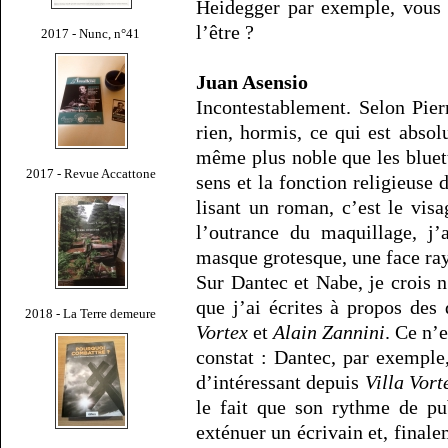
Heidegger par exemple, vous 
l’être ?
2017 - Nunc, n°41
Juan Asensio
Incontestablement. Selon Pier
rien, hormis, ce qui est abso
même plus noble que les bluet
2017 - Revue Accattone
sens et la fonction religieuse
lisant un roman, c’est le vis
l’outrance du maquillage, j’
masque grotesque, une face ra
Sur Dantec et Nabe, je crois n
que j’ai écrites à propos de
2018 - La Terre demeure
Vortex
et
Alain Zannini
. Ce n’e
constat : Dantec, par exemple
d’intéressant depuis
Villa Vort
le fait que son rythme de pu
exténuer un écrivain et, finalem