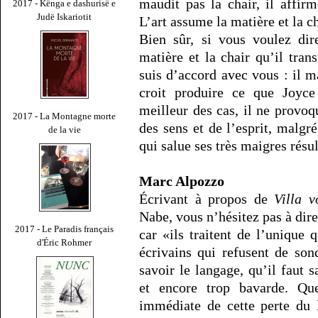
maudit pas la chair, il affirm
2017 - Kënga e dashurisë e
Judë Iskariotit
L’art assume la matière et la ch
Bien sûr, si vous voulez dir
matière et la chair qu’il tran
suis d’accord avec vous : il 
croit produire ce que Joyc
meilleur des cas, il ne provo
2017 - La Montagne morte
des sens et de l’esprit, malgr
de la vie
qui salue ses très maigres résul
Marc Alpozzo
Écrivant à propos de
Villa v
Nabe, vous n’hésitez pas à di
2017 - Le Paradis français
car «ils traitent de l’unique
d'Éric Rohmer
écrivains qui refusent de son
savoir le langage, qu’il faut s
et encore trop bavarde. Qu
immédiate de cette perte du 