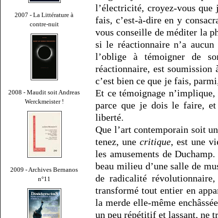
l’électricité, croyez-vous que
2007 - La Littérature à
fais, c’est-à-dire en y consac
contre-nuit
vous conseille de méditer la 
si le réactionnaire n’a aucun
l’oblige à témoigner de so
réactionnaire, est soumissio
c’est bien ce que je fais, parmi
Et ce témoignage n’implique, 
2008 - Maudit soit Andreas
Werckmeister !
parce que je dois le faire, e
liberté.
Que l’art contemporain soit un
tenez, une
critique
, est une v
les amusements de Duchamp. J
beau milieu d’une salle de mu
2009 - Archives Bernanos
de radicalité révolutionnaire
n°11
transformé tout entier en appa
la merde elle-même enchâssée,
un peu répétitif et lassant, ne 