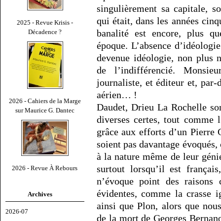
singulièrement sa capitale, s
qui était, dans les années cinq
2025 - Revue Krisis -
banalité est encore, plus q
Décadence ?
époque. L’absence d’idéologie 
devenue idéologie, non plus 
de l’indifférencié. Monsie
journaliste, et éditeur et, par
aérien… !
2026 - Cahiers de la Marge
Daudet, Drieu La Rochelle son
sur Maurice G. Dantec
diverses certes, tout comme 
grâce aux efforts d’un Pierre 
soient pas davantage évoqués, 
à la nature même de leur géni
surtout lorsqu’il est frança
2026 - Revue À Rebours
n’évoque point des raisons 
évidentes, comme la crasse i
Archives
ainsi que Plon, alors que no
2026-07
de la mort de Georges Bernano