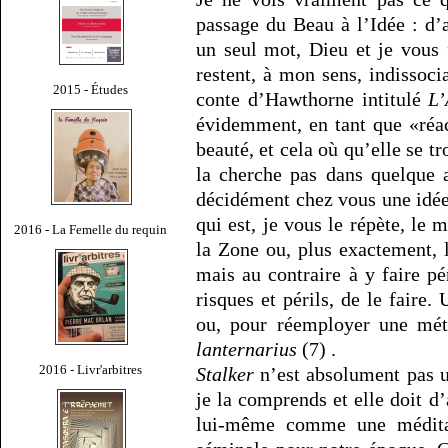
passage du Beau à l’Idée : d’
un seul mot, Dieu et je vous 
restent, à mon sens, indisso
2015 - Études
conte d’Hawthorne intitulé
L’
évidemment, en tant que «réa
beauté, et cela où qu’elle se t
la cherche pas dans quelque a
décidément chez vous une idée
qui est, je vous le répète, le 
2016 - La Femelle du requin
la Zone ou, plus exactement,
mais au contraire à y faire pé
risques et périls, de le faire.
ou, pour réemployer une méta
lanternarius
(7) .
2016 - Livr'arbitres
Stalker
n’est absolument pas u
je la comprends et elle doit d
lui-même comme une médita