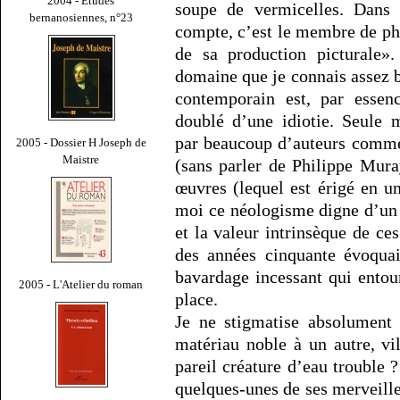
2004 - Études
soupe de vermicelles. Dans 
bernanosiennes, n°23
compte, c’est le membre de phr
de sa production picturale»
domaine que je connais assez b
contemporain est, par essen
doublé d’une idiotie. Seule m
par beaucoup d’auteurs comme
2005 - Dossier H Joseph de
Maistre
(sans parler de Philippe Mura
œuvres (lequel est érigé en u
moi ce néologisme digne d’un 
et la valeur intrinsèque de ce
des années cinquante évoqua
bavardage incessant qui entour
2005 - L'Atelier du roman
place.
Je ne stigmatise absolument 
matériau noble à un autre, vi
pareil créature d’eau trouble ?
quelques-unes de ses merveille