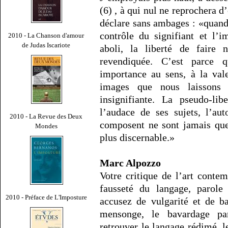
(6) , à qui nul ne reprochera d
déclare sans ambages : «quand
contrôle du signifiant et l’i
2010 - La Chanson d'amour
de Judas Iscariote
aboli, la liberté de faire
revendiquée. C’est parce 
importance au sens, à la val
images que nous laissons 
insignifiante. La pseudo-lib
l’audace de ses sujets, l’a
2010 - La Revue des Deux
composent ne sont jamais que
Mondes
plus discernable.»
Marc Alpozzo
Votre critique de l’art conte
fausseté du langage, parol
2010 - Préface de L'Imposture
accusez de vulgarité et de b
mensonge, le bavardage par
retrouver le langage rédimé, le