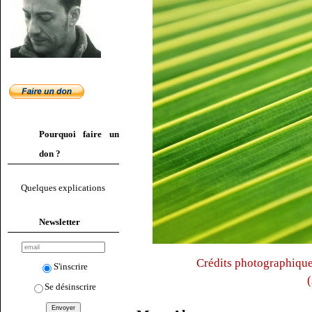
Pourquoi faire un
don ?
Quelques explications
Newsletter
Crédits photographiqu
S'inscrire
(
Se désinscrire