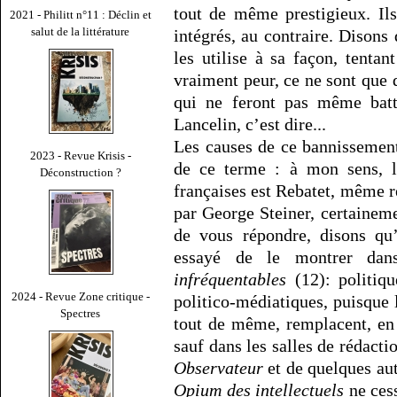
tout de même prestigieux. Il
2021 - Philitt n°11 : Déclin et
salut de la littérature
intégrés, au contraire. Dison
les utilise à sa façon, tentan
vraiment peur, ce ne sont que 
qui ne feront pas même batt
Lancelin, c’est dire...
Les causes de ce bannissement 
2023 - Revue Krisis -
de ce terme : à mon sens, le
Déconstruction ?
françaises est Rebatet, même r
par George Steiner, certainem
de vous répondre, disons qu’
essayé de le montrer da
infréquentables
(12): politiqu
2024 - Revue Zone critique -
politico-médiatiques, puisque
Spectres
tout de même, remplacent, en 
sauf dans les salles de rédact
Observateur
et de quelques au
Opium des intellectuels
ne cess