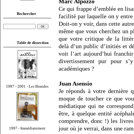
Marc Alpozzo
Ce qui frappe d’emblée en lisan
Rechercher
facilité par laquelle on y ent
Doit-on y voir, dans cette autre
même que vous cherchez un pl
que votre critique de la litté
Table de dissection
delà d’un public d’initiés et 
voit l’art aujourd’hui franch
divertissement pur pour s’y
académiques ?
Juan Asensio
1997 - 2001 - Les Brandes
Je réponds à votre dernière q
moque de toucher ce que vous
médiatique qui ne correspond 
être, à quelque entité acépha
comprendre, donc !) les livr
jour où je verrai, dans une ram
1997 - Immédiatement