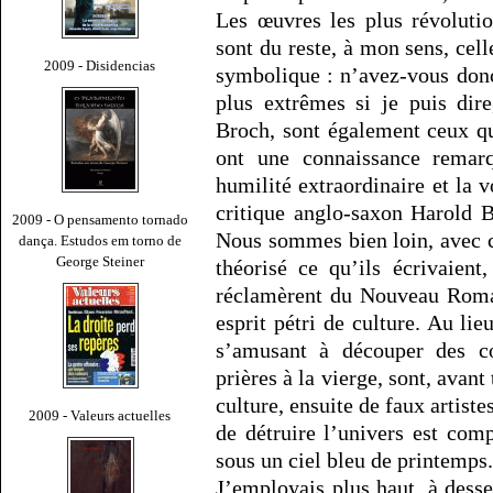
Les œuvres les plus révolutio
sont du reste, à mon sens, cell
2009 - Disidencias
symbolique : n’avez-vous don
plus extrêmes si je puis dir
Broch, sont également ceux qui
ont une connaissance remarq
humilité extraordinaire et la 
critique anglo-saxon Harold
2009 - O pensamento tornado
Nous sommes bien loin, avec c
dança. Estudos em torno de
George Steiner
théorisé ce qu’ils écrivaien
réclamèrent du Nouveau Roman
esprit pétri de culture. Au lie
s’amusant à découper des co
prières à la vierge, sont, avant
culture, ensuite de faux artiste
2009 - Valeurs actuelles
de détruire l’univers est comp
sous un ciel bleu de printemps.
J’employais plus haut, à dess