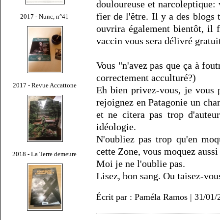
douloureuse et narcoleptique: 
fier de l'être. Il y a des blog
2017 - Nunc, n°41
ouvrira également bientôt, il 
vaccin vous sera délivré gratu
Vous "n'avez pas que ça à fout
correctement acculturé?)
2017 - Revue Accattone
Eh bien privez-vous, je vous p
rejoignez en Patagonie un cha
et ne citera pas trop d'auteu
idéologie.
N'oubliez pas trop qu'en moqu
cette Zone, vous moquez aussi 
2018 - La Terre demeure
Moi je ne l'oublie pas.
Lisez, bon sang. Ou taisez-vou
Écrit par : Paméla Ramos | 31/01/