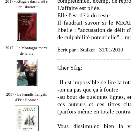
complètement exempt de repro
2017 - Kënga e dashurisë e
Judë Iskariotit
L'affaire est pliée.
Elle l'est déjà du reste.
Il faudrait savoir si le MRA
libellé : "accusation de délit 
de culpabilité potentielle"... ma
2017 - La Montagne morte
Écrit par : Stalker | 31/01/2010
de la vie
Cher Yfig:
"Il est impossible de lire la to
-on na pas que ça à foutre
2017 - Le Paradis français
-au bout de quelques lignes, en
d'Éric Rohmer
ces auteurs et ces titres ci
(parfois même en totale contra
Vous dissimulez bien la vr