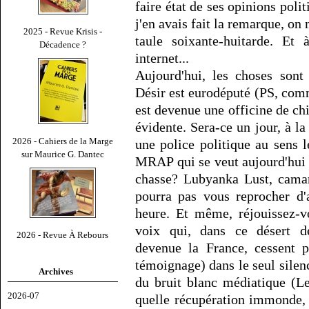
faire état de ses opinions poli
j'en avais fait la remarque, on
2025 - Revue Krisis -
taule soixante-huitarde. Et 
Décadence ?
internet...
Aujourd'hui, les choses son
Désir est eurodéputé (PS, comme
est devenue une officine de chi
évidente. Sera-ce un jour, à la
2026 - Cahiers de la Marge
une police politique au sens l
sur Maurice G. Dantec
MRAP qui se veut aujourd'hui i
chasse? Lubyanka Lust, camar
pourra pas vous reprocher d'a
heure. Et même, réjouissez-
voix qui, dans ce désert de
2026 - Revue À Rebours
devenue la France, cessent 
témoignage) dans le seul silen
Archives
du bruit blanc médiatique (L
2026-07
quelle récupération immonde, q