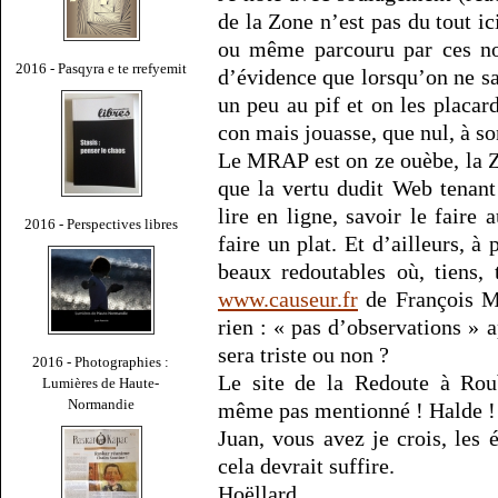
de la Zone n’est pas du tout ic
ou même parcouru par ces non
2016 - Pasqyra e te rrefyemit
d’évidence que lorsqu’on ne sa
un peu au pif et on les placar
con mais jouasse, que nul, à so
Le MRAP est on ze ouèbe, la Z
que la vertu dudit Web tenant 
lire en ligne, savoir le faire
2016 - Perspectives libres
faire un plat. Et d’ailleurs, à
beaux redoutables où, tiens, 
www.causeur.fr
de François Mi
rien : « pas d’observations » 
sera triste ou non ?
2016 - Photographies :
Le site de la Redoute à Rouba
Lumières de Haute-
Normandie
même pas mentionné ! Halde ! 
Juan, vous avez je crois, les 
cela devrait suffire.
Hoëllard