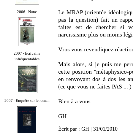
Le MRAP (orientée idéologiqu
2006 - Nunc
pas la question) fait un ra
faites est de chercher si v
narcissisme plus ou moins légit
Vous vous revendiquez réactionna
2007 - Écrivains
infréquentables
Mais alors, si je puis me per
cette position "métaphysico-p
en renvoyant dos à dos les ant
(ce que vous ne faites PAS ...
Bien à a vous
2007 - Enquête sur le roman
GH
Écrit par : GH | 31/01/2010