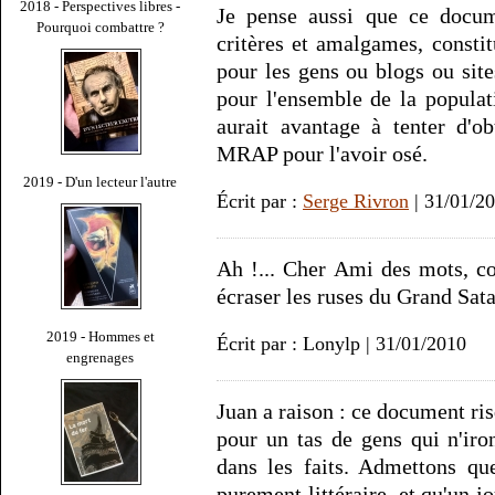
2018 - Perspectives libres -
Je pense aussi que ce docume
Pourquoi combattre ?
critères et amalgames, consti
pour les gens ou blogs ou sites
pour l'ensemble de la populati
aurait avantage à tenter d'o
MRAP pour l'avoir osé.
2019 - D'un lecteur l'autre
Écrit par :
Serge Rivron
| 31/01/2
Ah !... Cher Ami des mots, co
écraser les ruses du Grand Sa
2019 - Hommes et
Écrit par : Lonylp | 31/01/2010
engrenages
Juan a raison : ce document ris
pour un tas de gens qui n'iron
dans les faits. Admettons qu
purement littéraire, et qu'un j