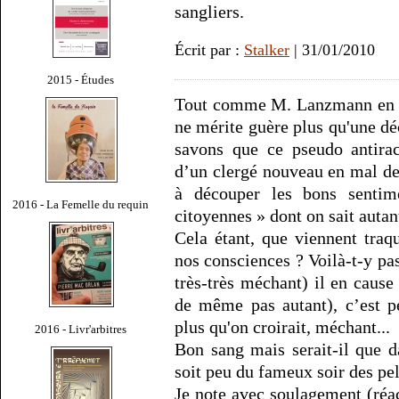
sangliers.
Écrit par :
Stalker
| 31/01/2010
2015 - Études
Tout comme M. Lanzmann en rê
ne mérite guère plus qu'une d
savons que ce pseudo antirac
d’un clergé nouveau en mal de l
à découper les bons sentim
2016 - La Femelle du requin
citoyennes » dont on sait autan
Cela étant, que viennent traq
nos consciences ? Voilà-t-y pa
très-très méchant) il en caus
de même pas autant), c’est p
plus qu'on croirait, méchant...
2016 - Livr'arbitres
Bon sang mais serait-il que d
soit peu du fameux soir des pe
Je note avec soulagement (réac