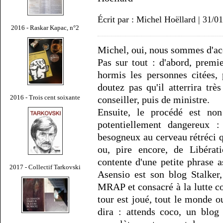
Écrit par : Michel Hoëllard | 31/0
2016 - Raskar Kapac, n°2
Michel, oui, nous sommes d'ac
Pas sur tout : d'abord, premie
hormis les personnes citées,
doutez pas qu'il atterrira tr
2016 - Trois cent soixante
conseiller, puis de ministre.
Ensuite, le procédé est no
potentiellement dangereux 
besogneux au cerveau rétréci 
ou, pire encore, de Libérati
contente d'une petite phrase a
2017 - Collectif Tarkovski
Asensio est son blog Stalker
MRAP et consacré à la lutte co
tour est joué, tout le monde 
dira : attends coco, un blo