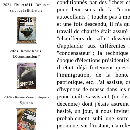
conditionnés par des "cheerle
2021 - Philitt n°11 : Déclin et
pour leur sens de la "commu
salut de la littérature
autocollants ("touche pas à mon
et une fois descendu, il n'a q
travail de chauffe était assuré
"chauffeurs de salle" dissémi
d'applaudir aux différentes
2023 - Revue Krisis -
"condensateur"; la technique
Déconstruction ?
époque d'élections présidentie
il était déjà fortement quest
l'immigration, de la honte 
patriotique, etc. J'ai assisté,
d'hypnose de masse dans les r
jeune maître-assistant (on di
2024 - Revue Zone critique -
Spectres
décennie) dont j'étais astreint
hésité, un jour, à nous inviter
probablement subi une sorte
personne, sur l'instant, n'a rel