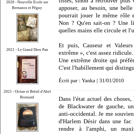
listes, sinon à retrouver plus
2020 - Nouvelle École sur
apposer, au besoin, une bell
Bernanos et Péguy
pourrait jouer le même rôle e
Non ? Qu'en sait-on ? Une lis
quelles mains elle circule et l'
Et puis, Causeur et Valeurs
2021 - Le Grand Dieu Pan
extrême », c'est assez ridicule.
Une extrême droite qui préfèr
C'est l'habillement qui disting
Écrit par : Yanka | 31/01/2010
2021 - Océan et Brésil d'Abel
Bonnard
Dans l'état actuel des choses,
de Blackwater de gauche, une
anti-occidental. Je me souviens
d'Harlem Désir dans une fac
rendre à l'amphi, un maxi