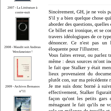
2007 - La Littérature à
Sincèrement, GH, je ne vois pa
contre-nuit
S'il y a bien quelque chose qui
aborder des questions, quelles q
Ce billet est ironique, et se co
travers idéologiques de ce type
dénoncer. Ce n'est pas un h
2008 - Maudit soit Andreas
éloquente pour l'illustrer.
Werckmeister !
Vous faites erreur, ou parlez t
même : deux sources m'ont in
le fait que Stalker y était me
lieux provenaient du docum
plutôt con, sur ma précédente n
Je me suis donc borné à suivr
2009 - Archives Bernanos
n°11
effectivement, Stalker figura
façon qu'ont les petits gar
ménageant le fait qu'ils ne v
cela un mélange de trouille et