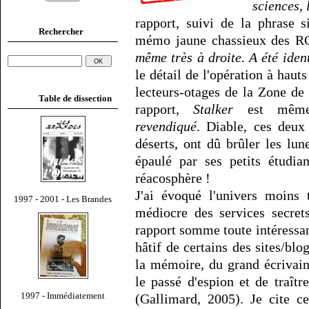
sciences, 
rapport, suivi de la phrase si
Rechercher
mémo jaune chassieux des 
même très à droite. A été ident
le détail de l'opération à haut
lecteurs-otages de la Zone d
Table de dissection
rapport,
Stalker
est même
revendiqué
. Diable, ces deu
déserts, ont dû brûler les lu
épaulé par ses petits étudia
réacosphère !
J'ai évoqué l'univers moins
1997 - 2001 - Les Brandes
médiocre des services secret
rapport somme toute intéressan
hâtif de certains des sites/bl
la mémoire, du grand écrivai
le passé d'espion et de traît
1997 - Immédiatement
(Gallimard, 2005). Je cite 