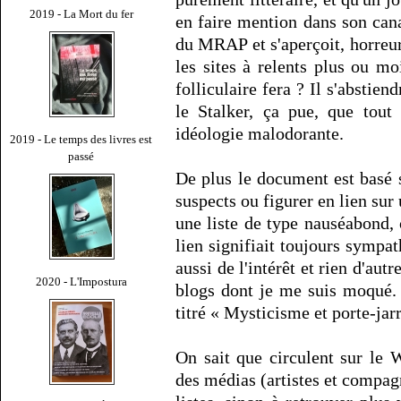
2019 - La Mort du fer
en faire mention dans son cana
du MRAP et s'aperçoit, horreur
les sites à relents plus ou mo
folliculaire fera ? Il s'abstien
le Stalker, ça pue, que tout
idéologie malodorante.
2019 - Le temps des livres est
passé
De plus le document est basé su
suspects ou figurer en lien sur 
une liste de type nauséabond,
lien signifiait toujours sympat
aussi de l'intérêt et rien d'aut
2020 - L'Impostura
blogs dont je me suis moqué.
titré « Mysticisme et porte-jarr
On sait que circulent sur le W
des médias (artistes et compagn