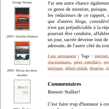
J'ai une autre chance égaleme
George Steiner
ce genre de mention, puisque
les rédacteurs de ce rapport,
que d'autres blogs, considér
n'est pas préjudiciable à la r
pourrait être conduite, affabl
2003 - Gueules d'amour
un jour, sacrée déveine tout de
adressée, de l'autre côté du tro
Lien permanent
| Tags :
internet
réactionnaire
,
péter esterházy
,
re
mézigue
,
alfred chitah
,
diogène
,
r
2003 - Revue des deux
mondes
Commentaires
Bonsoir Stalker!
C'est faire trop d'honneur à ce