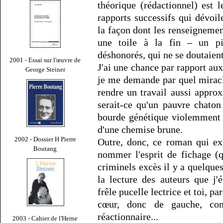
théorique (rédactionnel) est l
rapports successifs qui dévoi
la façon dont les renseigneme
une toile à la fin – un pi
déshonorés, qui ne se doutaient
2001 - Essai sur l'œuvre de
J'ai une chance par rapport au
George Steiner
je me demande par quel miracl
rendre un travail aussi appro
serait-ce qu'un pauvre chaton
bourde génétique violemment r
d'une chemise brune.
2002 - Dossier H Pierre
Outre, donc, ce roman qui ex
Boutang
nommer l'esprit de fichage (q
criminels excès il y a quelques 
la lecture des auteurs que j'
frêle pucelle lectrice et toi, p
cœur, donc de gauche, cont
réactionnaire...
2003 - Cahier de l'Herne