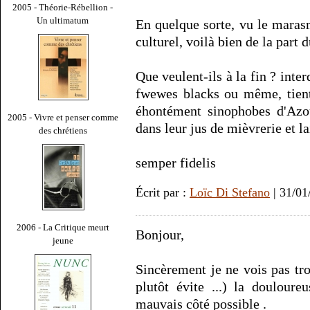
2005 - Théorie-Rébellion -
Un ultimatum
En quelque sorte, vu le maras
culturel, voilà bien de la part
Que veulent-ils à la fin ? inter
fwewes blacks ou même, tient,
éhontément sinophobes d'Azou
2005 - Vivre et penser comme
dans leur jus de mièvrerie et la
des chrétiens
semper fidelis
Écrit par :
Loïc Di Stefano
| 31/01
2006 - La Critique meurt
Bonjour,
jeune
Sincèrement je ne vois pas trop
plutôt évite ...) la doulour
mauvais côté possible .