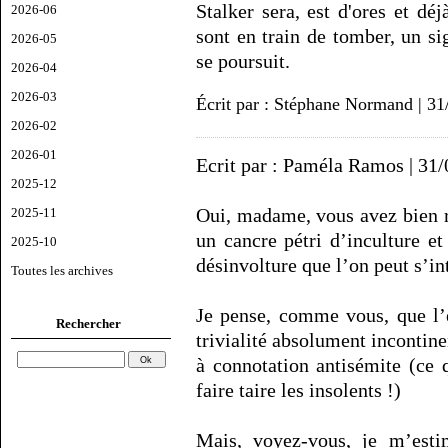
Stalker sera, est d'ores et dé
2026-06
sont en train de tomber, un s
2026-05
se poursuit.
2026-04
2026-03
Écrit par : Stéphane Normand | 31
2026-02
2026-01
Ecrit par : Paméla Ramos | 31
2025-12
Oui, madame, vous avez bien ra
2025-11
un cancre pétri d’inculture e
2025-10
désinvolture que l’on peut s’i
Toutes les archives
Je pense, comme vous, que l’e
Rechercher
trivialité absolument incontine
à connotation antisémite (ce 
faire taire les insolents !)
Mais, voyez-vous, je m’esti