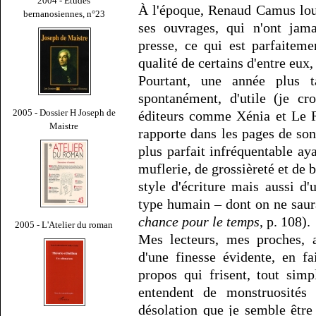
2004 - Études
À l'époque, Renaud Camus loua
bernanosiennes, n°23
ses ouvrages, qui n'ont jam
presse, ce qui est parfaiteme
qualité de certains d'entre eu
Pourtant, une année plus t
spontanément, d'utile (je cr
2005 - Dossier H Joseph de
éditeurs comme Xénia et Le R
Maistre
rapporte dans les pages de so
plus parfait infréquentable ay
muflerie, de grossièreté et de b
style d'écriture mais aussi d'u
type humain – dont on ne saura
chance pour le temps
, p. 108).
2005 - L'Atelier du roman
Mes lecteurs, mes proches, 
d'une finesse évidente, en f
propos qui frisent, tout simp
entendent de monstruosités 
désolation que je semble être