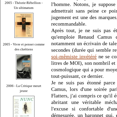
2005 - Théorie-Rébellion -
l'homme. Notons, je suppose q
Un ultimatum
admettrait sans peine ce poin
jugement est une des marques
recommandable.
Après tout, je ne suis pas é
qu'emploie Renaud Camus q
notamment un écrivain de talent
2005 - Vivre et penser comme
secondes (durée qui semble re
des chrétiens
soi-mêmiste invétéré
ne se co
litres de MOI), son nombril et
cosmologique qui a pour moye
tout-puissant, ce dernier.
Je ne suis pas étonné parce 
2006 - La Critique meurt
Camus, lors d'une soirée par
jeune
Flatters, j'ai compris ce qu'il é
abritant une véritable mécha
l'excuse si confortable d'
démesurée, un baronnet qui, 