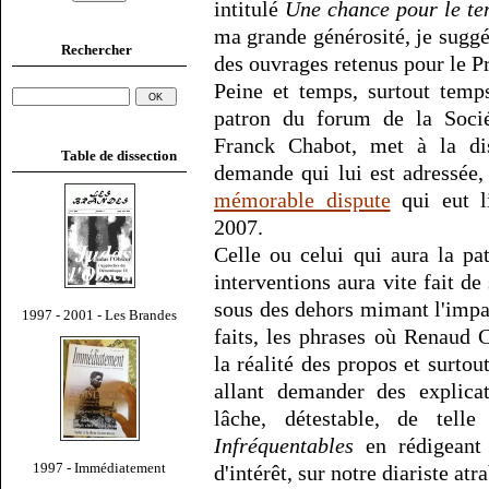
intitulé
Une chance pour le t
ma grande générosité, je suggér
Rechercher
des ouvrages retenus pour le P
Peine et temps, surtout temps
patron du forum de la Soci
Franck Chabot, met à la dis
Table de dissection
demande qui lui est adressée,
mémorable dispute
qui eut l
2007.
Celle ou celui qui aura la pa
interventions aura vite fait de
sous des dehors mimant l'impa
1997 - 2001 - Les Brandes
faits, les phrases où Renaud
la réalité des propos et surtou
allant demander des explica
lâche, détestable, de telle
Infréquentables
en rédigeant 
1997 - Immédiatement
d'intérêt, sur notre diariste atra