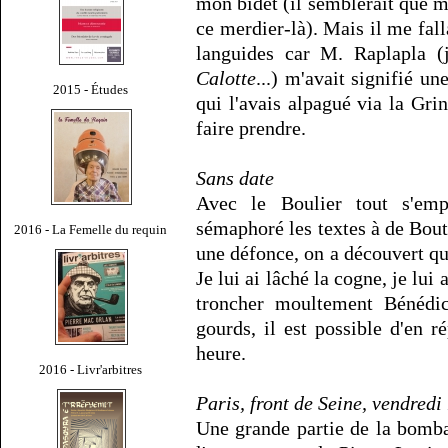
mon bidet (il semblerait que m
ce merdier-là). Mais il me fall
languides car M. Raplapla (
Calotte
...) m'avait signifié u
2015 - Études
qui l'avais alpagué via la Gri
faire prendre.
Sans date
Avec le Boulier tout s'em
sémaphoré les textes à de Bout
2016 - La Femelle du requin
une défonce, on a découvert que
Je lui ai lâché la cogne, je lui 
troncher moultement Bénédic
gourds, il est possible d'en 
heure.
2016 - Livr'arbitres
Paris, front de Seine, vendredi
Une grande partie de la bomba