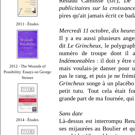
Renaud Camusse (
sic
),
De 
publicitaires sur la croissan
pires qu'ait jamais écrit ce bad
2011 - Études
Mercredi 11 octobre, dix heures
Il y a eu aussi plusieurs an
dit
Le Grincheux
, le polygrap
numéro de troupe dont il a
Indémontables
: il doit y être 
2012 - The Wounds of
mais voulais-je danser pour u
Possibility. Essays on George
pas le rang, et puis je ne frém
Steiner
Grincheux
songe à un placébo 
petit tutu. Tout cela était 
grande part de ma fournée, qui 
Sans date
2014 - Études
Là-dessus est interrompu Re
ses mijaurées au Boulier et q