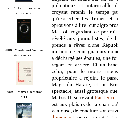
prétentieux et intarissable 
2007 - La Littérature à
croyant retenir le temps p
contre-nuit
qu'exacerber les Trônes et l
éprouvons à lire leur aigre pr
Ma foi, regardant ce portrai
révélé aux journalistes, de l'
prends à rêver d'une Républ
2008 - Maudit soit Andreas
milliers de consignateurs mo
Werckmeister !
a déchargé ses épaules, une fo
regard en arrière. Et un Erne
celui, pour le moins inte
propriétaire a rejoint le pa
Mage du Harare, et un Ernes
spectacle, aussi grotesque que
2009 - Archives Bernanos
Matzneff, se rêvant
Pan lettré
e
n°11
est aux plaisirs de la chair qu
ventouse, de conclure son œuv
dignement
, en se taisant ! Et 