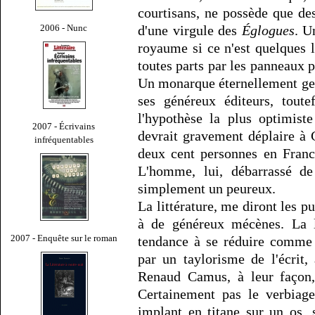
courtisans, ne possède que des
2006 - Nunc
d'une virgule des
Églogues
. U
royaume si ce n'est quelques 
toutes parts par les panneaux p
Un monarque éternellement gei
ses généreux éditeurs, toute
l'hypothèse la plus optimist
2007 - Écrivains
devrait gravement déplaire à 
infréquentables
deux cent personnes en Franc
L'homme, lui, débarrassé d
simplement un peureux.
La littérature, me diront les pur
à de généreux mécènes. La li
2007 - Enquête sur le roman
tendance à se réduire comme 
par un taylorisme de l'écrit
Renaud Camus, à leur façon, p
Certainement pas le verbiag
implant en titane sur un os,