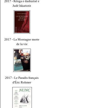
2017 - Kënga e dashurisë e
Judë Iskariotit
2017 - La Montagne morte
de la vie
2017 - Le Paradis français
d'Éric Rohmer