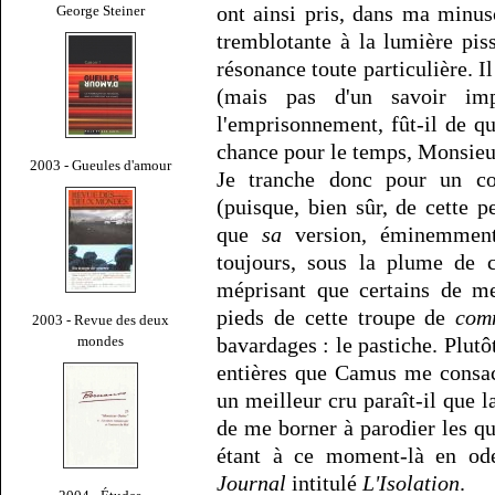
ont ainsi pris, dans ma minus
George Steiner
tremblotante à la lumière pis
résonance toute particulière. Il
(mais pas d'un savoir im
l'emprisonnement, fût-il de q
chance pour le temps, Monsie
2003 - Gueules d'amour
Je tranche donc pour un co
(puisque, bien sûr, de cette 
que
sa
version, éminemment 
toujours, sous la plume de c
méprisant que certains de me
pieds de cette troupe de
com
2003 - Revue des deux
mondes
bavardages : le pastiche. Plut
entières que Camus me consa
un meilleur cru paraît-il que l
de me borner à parodier les q
étant à ce moment-là en ode
Journal
intitulé
L'Isolation
.