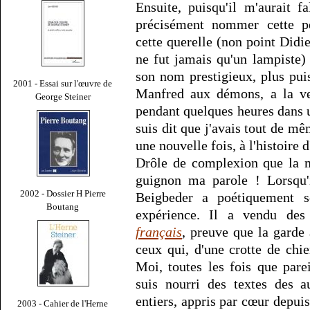
Ensuite, puisqu'il m'aurait f
précisément nommer cette pe
cette querelle (non point Didi
ne fut jamais qu'un lampiste)
son nom prestigieux, plus pui
2001 - Essai sur l'œuvre de
Manfred aux démons, a la ver
George Steiner
pendant quelques heures dans u
suis dit que j'avais tout de m
une nouvelle fois, à l'histoire d
Drôle de complexion que la m
guignon ma parole ! Lorsqu'i
2002 - Dossier H Pierre
Beigbeder a poétiquement so
Boutang
expérience. Il a vendu des 
français
, preuve que la garde 
ceux qui, d'une crotte de chie
Moi, toutes les fois que pare
suis nourri des textes des a
entiers, appris par cœur depui
2003 - Cahier de l'Herne