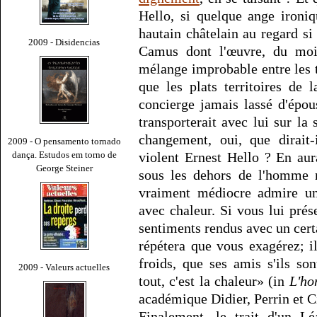
Hello, si quelque ange ironiq
hautain châtelain au regard si
2009 - Disidencias
Camus dont l'œuvre, du moins
mélange improbable entre les t
que les plats territoires de 
concierge jamais lassé d'épous
transporterait avec lui sur la
changement, oui, que dirait-
2009 - O pensamento tornado
dança. Estudos em torno de
violent Ernest Hello ? En aura
George Steiner
sous les dehors de l'homme 
vraiment médiocre admire un 
avec chaleur. Si vous lui prés
sentiments rendus avec un cert
répétera que vous exagérez; i
froids, que ses amis s'ils so
2009 - Valeurs actuelles
tout, c'est la chaleur» (in
L'ho
académique Didier, Perrin et Ci
Finalement, le trait d'un L