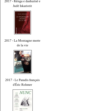
2017 - Kënga e dashurisë e
Judë Iskariotit
2017 - La Montagne morte
de la vie
2017 - Le Paradis français
d'Éric Rohmer