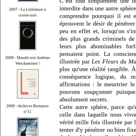
C’est tout simplement une te
interdite dans une autre sphèr
2007 - La Littérature à
comprendre pourquoi il est e
contre-nuit
éprouvent le désir de pénétre
peu en effet et, lorsqu'on s'i
des plus grands criminels de 
leurs plus abominables for
pensaient point. La conscie
2008 - Maudit soit Andreas
illustrée par
Les Fleurs du Ma
Werckmeister !
plus qu'une réalité tangible. À
conséquence logique, du m
affirmations : le meurtrier l
pouvons soupçonner puisque,
absolument secrets.
Cette autre sphère, parce qu'e
2009 - Archives Bernanos
n°11
celle dans laquelle nous vivo
vérité mille fois illustrée par
tenter d'y pénétrer ou bien fix