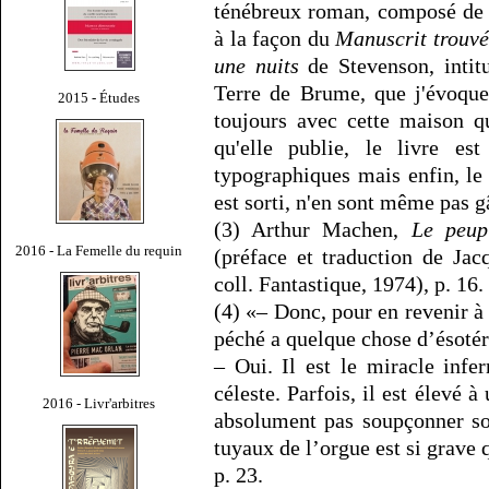
ténébreux roman, composé de n
à la façon du
Manuscrit trouvé
une nuits
de Stevenson, intit
Terre de Brume, que j'évoque
2015 - Études
toujours avec cette maison q
qu'elle publie, le livre est
typographiques mais enfin, le
est sorti, n'en sont même pas g
(3) Arthur Machen,
Le peup
2016 - La Femelle du requin
(préface et traduction de Ja
coll. Fantastique, 1974), p. 16.
(4) «– Donc, pour en revenir à 
péché a quelque chose d’ésotér
– Oui. Il est le miracle infe
céleste. Parfois, il est élevé 
2016 - Livr'arbitres
absolument pas soupçonner son
tuyaux de l’orgue est si grave
p. 23.