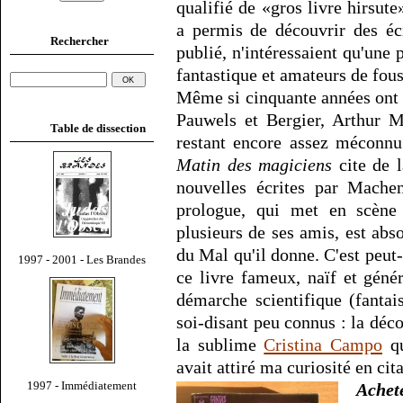
qualifié de «gros livre hirsut
a permis de découvrir des éc
Rechercher
publié, n'intéressaient qu'une p
fantastique et amateurs de fous 
Même si cinquante années ont p
Pauwels et Bergier, Arthur M
Table de dissection
restant encore assez méconnu
Matin des magiciens
cite de l
nouvelles écrites par Machen
prologue, qui met en scène
plusieurs de ses amis, est ab
du Mal qu'il donne. C'est peut-
1997 - 2001 - Les Brandes
ce livre fameux, naïf et géné
démarche scientifique (fantais
soi-disant peu connus : la dé
la sublime
Cristina Campo
qu
avait attiré ma curiosité en cit
1997 - Immédiatement
Achet