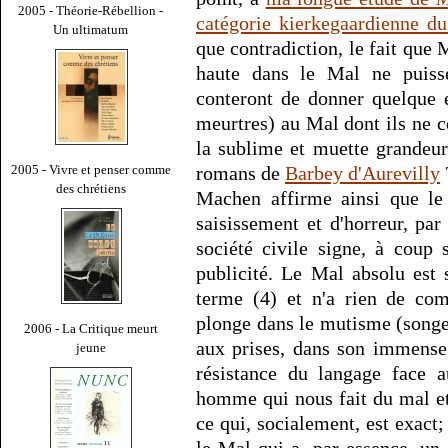
2005 - Théorie-Rébellion -
catégorie kierkegaardienne d
Un ultimatum
que contradiction, le fait que 
haute dans le Mal ne puisse
conteront de donner quelque e
meurtres) au Mal dont ils ne
la sublime et muette grandeur
romans de
Barbey d'Aurevilly
2005 - Vivre et penser comme
des chrétiens
Machen affirme ainsi que le 
saisissement et d'horreur, pa
société civile signe, à coup 
publicité. Le Mal absolu est 
terme (4) et n'a rien de co
plonge dans le mutisme (songe
2006 - La Critique meurt
aux prises, dans son immens
jeune
résistance du langage face 
homme qui nous fait du mal et 
ce qui, socialement, est exac
le Mal qui a, par essence, un 