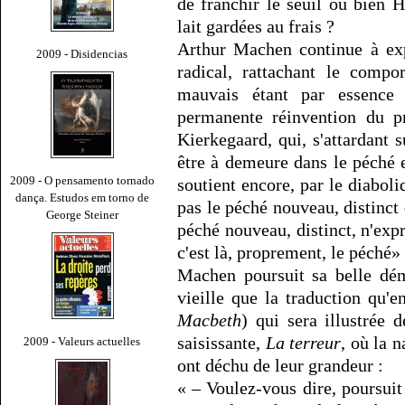
de franchir le seuil ou bien H
lait gardées au frais ?
Arthur Machen continue à exp
2009 - Disidencias
radical, rattachant le compo
mauvais étant par essence u
permanente réinvention du 
Kierkegaard, qui, s'attardant 
être à demeure dans le péché e
2009 - O pensamento tornado
soutient encore, par le diaboli
dança. Estudos em torno de
pas le péché nouveau, distinct 
George Steiner
péché nouveau, distinct, n'exp
c'est là, proprement, le péché» 
Machen poursuit sa belle dém
vieille que la traduction qu
Macbeth
) qui sera illustrée
saisissante,
La terreur
, où la 
2009 - Valeurs actuelles
ont déchu de leur grandeur :
« – Voulez-vous dire, poursuit