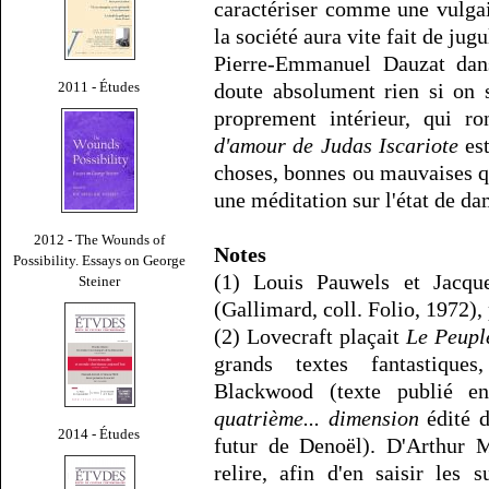
caractériser comme une vulgai
la société aura vite fait de jug
Pierre-Emmanuel Dauzat da
doute absolument rien si on 
2011 - Études
proprement intérieur, qui r
d'amour de Judas Iscariote
est
choses, bonnes ou mauvaises qu
une méditation sur l'état de d
2012 - The Wounds of
Notes
Possibility. Essays on George
(1) Louis Pauwels et Jacqu
Steiner
(Gallimard, coll. Folio, 1972), 
(2) Lovecraft plaçait
Le Peupl
grands textes fantastique
Blackwood (texte publié e
quatrième... dimension
édité d
2014 - Études
futur de Denoël). D'Arthur M
relire, afin d'en saisir les 