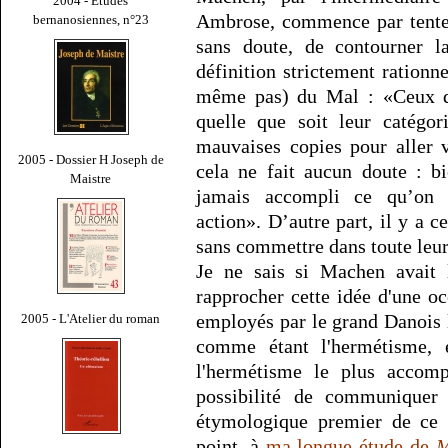
2004 - Études
Ambrose, commence par tenter
bernanosiennes, n°23
sans doute, de contourner la
définition strictement rationne
même pas) du Mal : «Ceux qu
quelle que soit leur catégor
mauvaises copies pour aller v
2005 - Dossier H Joseph de
cela ne fait aucun doute : b
Maistre
jamais accompli ce qu’on
action». D’autre part, il y a 
sans commettre dans toute leur
Je ne sais si Machen avait 
rapprocher cette idée d'une o
employés par le grand Danois l
2005 - L'Atelier du roman
comme étant l'hermétisme,
l'hermétisme le plus accomp
possibilité de communiquer 
étymologique premier de ce 
point, à
ma longue étude de
M