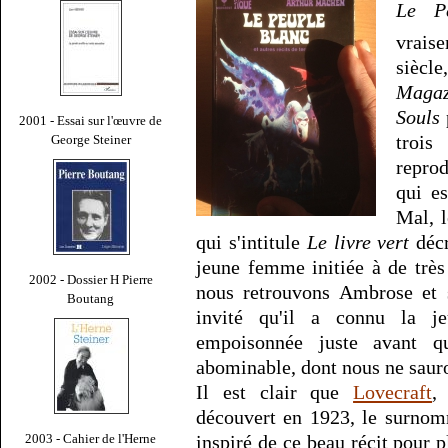
Le P
vrais
siècle
Magaz
Souls
2001 - Essai sur l'œuvre de
trois
George Steiner
repro
qui es
Mal, 
qui s'intitule
Le livre vert
décr
jeune femme initiée à de très
2002 - Dossier H Pierre
nous retrouvons Ambrose et 
Boutang
invité qu'il a connu la j
empoisonnée juste avant q
abominable, dont nous ne saur
Il est clair que
Lovecraft
,
découvert en 1923, le surno
inspiré de ce beau récit pour p
2003 - Cahier de l'Herne