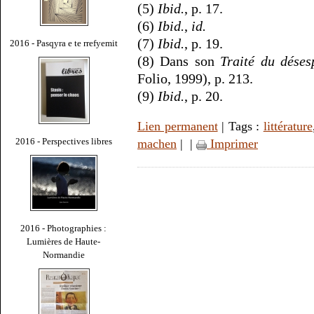
(5)
Ibid.
, p. 17.
(6)
Ibid.
,
id.
(7)
Ibid.
, p. 19.
2016 - Pasqyra e te rrefyemit
(8) Dans son
Traité du déses
Folio, 1999), p. 213.
(9)
Ibid.
, p. 20.
Lien permanent
| Tags :
littérature
2016 - Perspectives libres
machen
|
|
Imprimer
2016 - Photographies :
Lumières de Haute-
Normandie