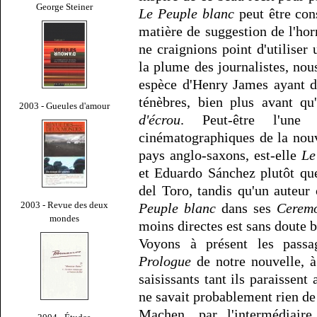
George Steiner
Le Peuple blanc
peut être co
matière de suggestion de l'ho
ne craignions point d'utiliser
la plume des journalistes, nous
espèce d'Henry James ayant d
ténèbres, bien plus avant qu
2003 - Gueules d'amour
d'écrou
. Peut-être l'une 
cinématographiques de la nou
pays anglo-saxons, est-elle
Le
et Eduardo Sánchez plutôt q
del Toro, tandis qu'un auteu
2003 - Revue des deux
Peuple blanc
dans ses
Cerem
mondes
moins directes est sans doute 
Voyons à présent les pass
Prologue
de notre nouvelle, à
saisissants tant ils paraissent
ne savait probablement rien de 
Machen, par l'intermédiair