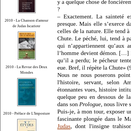
y a quelque chose de foncièrem
?
– Exactement. La sainteté e
2010 - La Chanson d'amour
presque. Mais elle s’exerce da
de Judas Iscariote
celles de la nature. Elle tend à
Chute. Le péché, lui, tend à p
qui n’appartiennent qu’aux a
l’homme devient démon. […] L
qu’il a perdu; le pécheur tent
eue. Bref, il répète la Chute» (
2010 - La Revue des Deux
Mondes
Nous ne nous poserons point 
l'histoire, servant, selon 
étonnantes vues, histoire intitu
quelque peu en dessous de la
dans son
Prologue
, nous livre
Puis-je, à mon tour, exposer un
2010 - Préface de L'Imposture
fascinante plongée dans le M
Judas
, dont l'insigne trahis