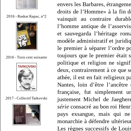
envers les Barbares, étrangeme
droits de l’Homme» à la fin d
2016 - Raskar Kapac, n°2
vainquit au contraire durabl
l’homme antique de l’asservi
et sauvegarda l’héritage roma
modèle administratif et juridi
le premier à séparer l’ordre po
toujours que le premier était 
2016 - Trois cent soixante
politique et religion ne signi
deux, contrairement à ce que se
athée, il est en fait religieux 
Nantes, loin d’être l’ancêtre 
française, fut simplement 
justement Michel de Jaegher
2017 - Collectif Tarkovski
série
consacré au bon roi Henri
pays exsangue, mais qui ne
monarchie à défendre ultérieur
Les règnes successifs de Loui