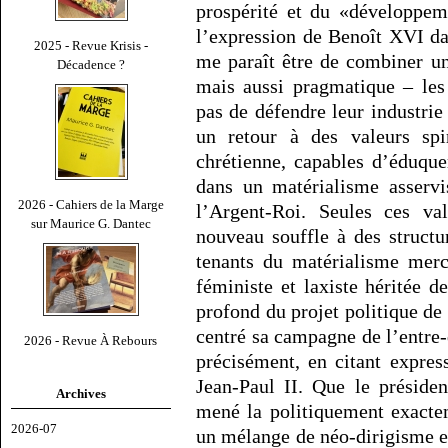
prospérité et du «développem
l’expression de Benoît XVI d
2025 - Revue Krisis -
me paraît être de combiner u
Décadence ?
mais aussi pragmatique – les
pas de défendre leur industrie
un retour à des valeurs spir
chrétienne, capables d’éduque
dans un matérialisme asservi
2026 - Cahiers de la Marge
l’Argent-Roi. Seules ces val
sur Maurice G. Dantec
nouveau souffle à des structur
tenants du matérialisme merca
féministe et laxiste héritée d
profond du projet politique de
centré sa campagne de l’entre-
2026 - Revue À Rebours
précisément, en citant expre
Jean-Paul II. Que le présiden
Archives
mené la politiquement exacte
2026-07
un mélange de néo-dirigisme et