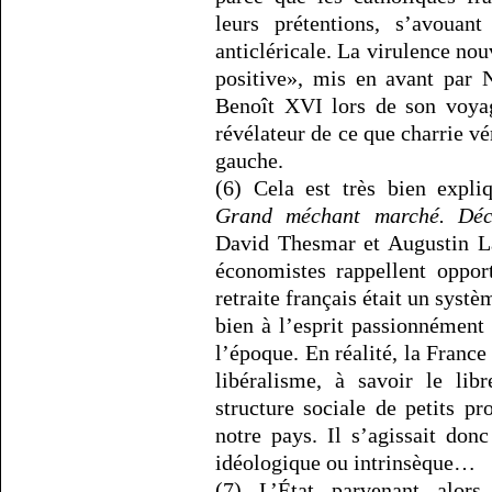
leurs prétentions, s’avouan
anticléricale. La virulence nou
positive», mis en avant par 
Benoît XVI lors de son voya
révélateur de ce que charrie vé
gauche.
(6) Cela est très bien expl
Grand méchant marché. Décr
David Thesmar et Augustin L
économistes rappellent oppo
retraite français était un systè
bien à l’esprit passionnément
l’époque. En réalité, la France
libéralisme, à savoir le lib
structure sociale de petits pr
notre pays. Il s’agissait don
idéologique ou intrinsèque…
(7) L’État parvenant alors