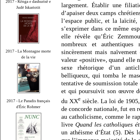
2017 - Kënga e dashurisë e
largement. Établir une filiat
Judë Iskariotit
d’apaiser deux camps chrétiens
l’espace public, et la laïcité,
s’exprimer dans ce même espac
elle révèle qu’Éric Zemm
nombreux et authentiques r
sincèrement mais naïvement 
2017 - La Montagne morte
de la vie
valeur «positive», quand elle n
sexe rhétorique d’un anticl
belliqueux, qui tomba le mas
tentative de soumission totale 
et qui poursuivit son œuvre d
e
du XX
siècle. La loi de 1905
2017 - Le Paradis français
d'Éric Rohmer
de concorde nationale, fut en r
au catholicisme, comme le rap
livre
Quand les catholiques ét
un athéisme d’État (5). Dès lo
que l’immense majorité de la g