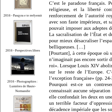
C’est le paradoxe français. P
religieuse, et la liberté con
renforcement de l’autorité r
2016 - Pasqyra e te rrefyemit
avec son faste impérieux, et s
pouvait imposer aux adeptes d
La sacralisation de l’État et 
pour mieux désacraliser l’espa
belliqueuses. […]
2016 - Perspectives libres
[Pourtant], à cette époque où 
n’imaginait pas encore sortir de
roi». Lorsque Louis XIV abolira
sur le reste de l’Europe. C’
l’exception française» (pp. 24-
2016 - Photographies :
Pourquoi est-ce un contre
Lumières de Haute-
connaissait aucune séparation e
Normandie
elle confondait les deux en une
un terrible facteur d’oppress
décadence impériale que les so