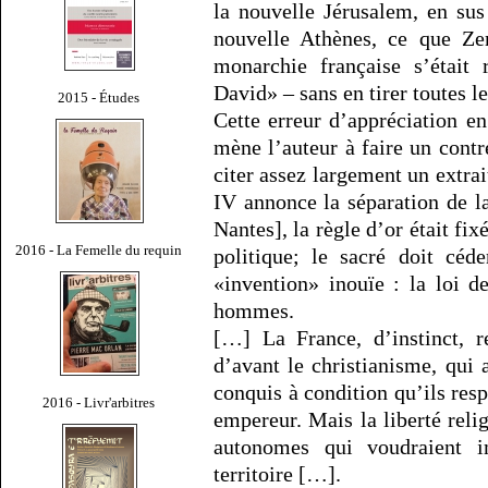
la nouvelle Jérusalem, en su
nouvelle Athènes, ce que Ze
monarchie française s’était 
David» – sans en tirer toutes l
2015 - Études
Cette erreur d’appréciation en 
mène l’auteur à faire un contre
citer assez largement un extrai
IV annonce la séparation de la
Nantes], la règle d’or était fixé
2016 - La Femelle du requin
politique; le sacré doit céd
«invention» inouïe : la loi d
hommes.
[…] La France, d’instinct, r
d’avant le christianisme, qui 
conquis à condition qu’ils res
2016 - Livr'arbitres
empereur. Mais la liberté reli
autonomes qui voudraient i
territoire […].