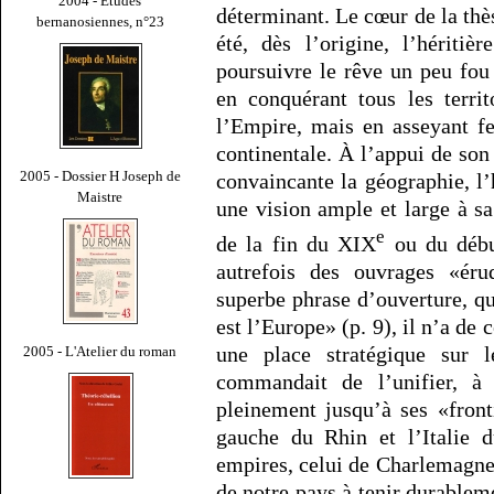
2004 - Études
déterminant. Le cœur de la th
bernanosiennes, n°23
été, dès l’origine, l’hériti
poursuivre le rêve un peu fou
en conquérant tous les territ
l’Empire, mais en asseyant f
continentale. À l’appui de son
2005 - Dossier H Joseph de
convaincante la géographie, l’h
Maistre
une vision ample et large à sa
e
de la fin du XIX
ou du déb
autrefois des ouvrages «éru
superbe phrase d’ouverture, qu
est l’Europe» (p. 9), il n’a de
une place stratégique sur l
2005 - L'Atelier du roman
commandait de l’unifier, à 
pleinement jusqu’à ses «fronti
gauche du Rhin et l’Italie
empires, celui de Charlemagne 
de notre pays à tenir durablem