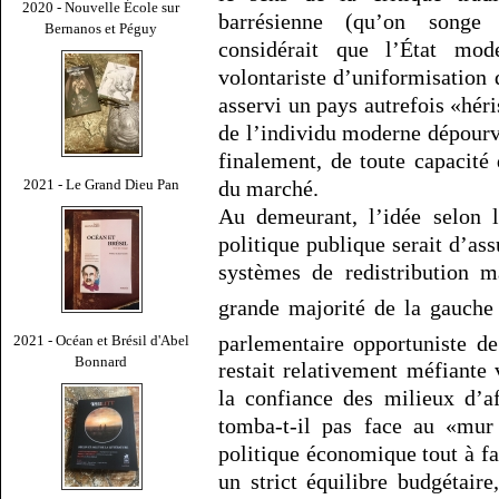
2020 - Nouvelle École sur
barrésienne (qu’on song
Bernanos et Péguy
considérait que l’État mod
volontariste d’uniformisation 
asservi un pays autrefois «hér
de l’individu moderne dépourvu
finalement, de toute capacité 
2021 - Le Grand Dieu Pan
du marché.
Au demeurant, l’idée selon l
politique publique serait d’ass
systèmes de redistribution m
grande majorité de la gauch
parlementaire opportuniste de
2021 - Océan et Brésil d'Abel
Bonnard
restait relativement méfiante v
la confiance des milieux d’a
tomba-t-il pas face au «mur 
politique économique tout à fai
un strict équilibre budgétaire