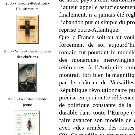
2005 - Théorie-Rébellion -
l’auteur appelle astucieusemen
Un ultimatum
finalement, n’a jamais été rég
l’abandon pur et simple du pro
reprise outre-Atlantique.
Que la France soit ou ait vou
forcément de soi aujourd’h
romain fut pourtant le modèle
2005 - Vivre et penser comme
des chrétiens
des monarques mérovingiens
références à l’Antiquité c
montrait fort bien la magnifi
par le château de Versaille
République révolutionnaire pui
précise en quoi cette référence 
2006 - La Critique meurt
de politique constante de la
jeune
durable dans toute l’Europe («
faire avancer son modèle de c
avec «des armées, des routes
60). Ce modèle se retrouva pl