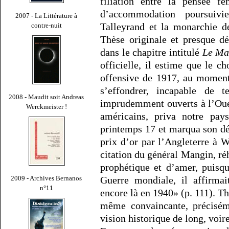
filiation entre la pensée fé
d’accommodation poursuiv
2007 - La Littérature à
Talleyrand et la monarchie d
contre-nuit
Thèse originale et presque d
dans le chapitre intitulé
Le Ma
officielle, il estime que le ch
offensive de 1917, au moment
s’effondrer, incapable de t
2008 - Maudit soit Andreas
imprudemment ouverts à l’Ouest
Werckmeister !
américains, priva notre pay
printemps 17 et marqua son dé
prix d’or par l’Angleterre à W
citation du général Mangin, ré
prophétique et d’amer, puisq
Guerre mondiale, il affirmai
2009 - Archives Bernanos
n°11
encore là en 1940» (p. 111). Th
même convaincante, préciséme
vision historique de long, voir