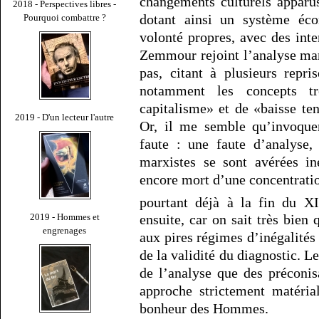
changements culturels apparu
2018 - Perspectives libres -
dotant ainsi un système éc
Pourquoi combattre ?
volonté propres, avec des inte
Zemmour rejoint l’analyse marx
pas, citant à plusieurs repr
notamment les concepts t
capitalisme» et de «baisse ten
2019 - D'un lecteur l'autre
Or, il me semble qu’invoque
faute : une faute d’analyse,
marxistes se sont avérées in
encore mort d’une concentration
pourtant déjà à la fin du X
2019 - Hommes et
ensuite, car on sait très bien
engrenages
aux pires régimes d’inégalités 
de la validité du diagnostic. L
de l’analyse que des préconi
approche strictement matéria
bonheur des Hommes.