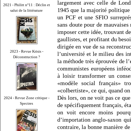
largement avec celle de Lond
2021 - Philitt n°11 : Déclin et
1945 que la majorité politiqu
salut de la littérature
un PCF et une SFIO surreprés
sans doute pour de mauvaises ra
imposer cette idée, trouvant des
gaullistes, et profitant du bes
dirigée en vue de sa reconstruc
2023 - Revue Krisis -
l’université et le milieu des i
Déconstruction ?
la méthode très éprouvée de l’
communistes européens inféod
à loisir transformer un cons
«modèle social français» tro
«colbertiste», ce qui, quand on 
Dès lors, on ne voit pas ce que
2024 - Revue Zone critique -
Spectres
de spécifiquement français, ét
on voit encore moins pourqu
d’importation anglo-saxon qui
contraire, la bonne manière de