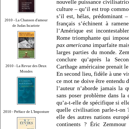
nouvelle puissance civilisatri
culture – qu’il est trop commo
s’il est, hélas, prédominant –
2010 - La Chanson d'amour
français s’échinent à ramene
de Judas Iscariote
l’Amérique est incontestable
Rome triomphante qui impose,
pax americana
imparfaite mais
larges parties du monde. Zem
conclure qu’après la Seco
Carthage américaine prenait le 
2010 - La Revue des Deux
Mondes
En second lieu, fidèle à une v
ce mot ne doive être entendu d
l’auteur n’aborde jamais la q
sans poser problème dans la dé
qu’a-t-elle de spécifique si el
quelle civilisation parle-t-on
2010 - Préface de L'Imposture
elle des autres nations europ
continents ? Éric Zemmour e