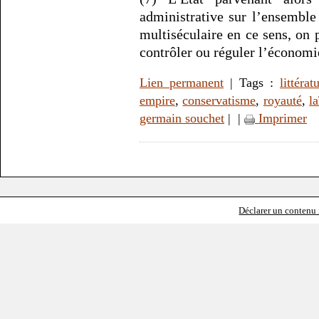
administrative sur l’ensemble 
multiséculaire en ce sens, on
contrôler ou réguler l’économi
Lien permanent
| Tags :
littérat
empire
,
conservatisme
,
royauté
,
la
germain souchet
|
|
Imprimer
Déclarer un contenu i