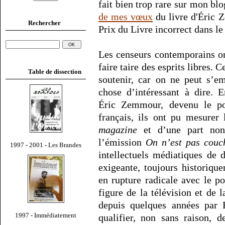
fait bien trop rare sur mon blo
de mes vœux
du livre d'Éric 
Rechercher
Prix du Livre incorrect dans le 
Les censeurs contemporains ont
faire taire des esprits libres. 
Table de dissection
soutenir, car on ne peut s’e
chose d’intéressant à dire. 
Éric Zemmour, devenu le por
français, ils ont pu mesurer
magazine
et d’une part non 
l’émission
On n’est pas couc
1997 - 2001 - Les Brandes
intellectuels médiatiques de 
exigeante, toujours historiqu
en rupture radicale avec le po
figure de la télévision et de l
depuis quelques années par
1997 - Immédiatement
qualifier, non sans raison, 