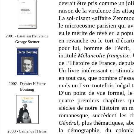
devrait être pris comme un jol
raison de la virulence des atta
La soi-disant «affaire Zemmour
le microcosme parisien qui av
eu le mérite de révéler la popul
2001 - Essai sur l'œuvre de
en revanche eu le tort d’écart
George Steiner
pour lui, homme de l’écrit, 
intitulé
Mélancolie française
.
de l’Histoire de France, depuis
Un livre intéressant et stimul
en tout cas, que nombre d’essa
2002 - Dossier H Pierre
mais un livre toutefois inégal t
Boutang
D’un point de vue formel, le
quatre premiers chapitres q
siècles de notre Histoire en m
romanesque, succèdent les ch
Général
, plus thématiques, ab
la démographie, du coloni
2003 - Cahier de l'Herne