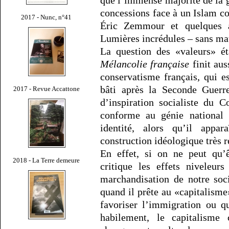
concessions face à un Islam co
2017 - Nunc, n°41
Éric Zemmour et quelques au
Lumières incrédules – sans ma
La question des «valeurs» ét
Mélancolie française
finit aus
conservatisme français, qui e
bâti après la Seconde Guerr
2017 - Revue Accattone
d’inspiration socialiste du C
conforme au génie national 
identité, alors qu’il app
construction idéologique très r
En effet, si on ne peut qu’ê
2018 - La Terre demeure
critique les effets niveleur
marchandisation de notre socié
quand il prête au «capitalisme»
favoriser l’immigration ou q
habilement, le capitalisme 