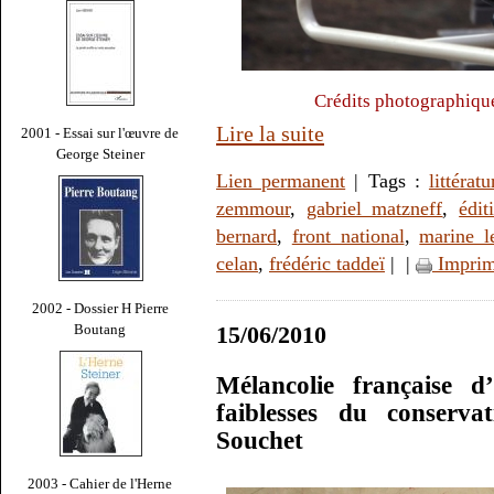
Crédits photographiqu
Lire la suite
2001 - Essai sur l'œuvre de
George Steiner
Lien permanent
| Tags :
littératu
zemmour
,
gabriel matzneff
,
édit
bernard
,
front national
,
marine l
celan
,
frédéric taddeï
|
|
Imprim
2002 - Dossier H Pierre
Boutang
15/06/2010
Mélancolie française 
faiblesses du conserva
Souchet
2003 - Cahier de l'Herne