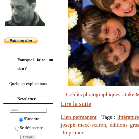
Pourquoi faire un
don ?
Quelques explications
Crédits photographiques : Jake 
Newsletter
Lire la suite
Lien permanent
| Tags :
littératur
S'inscrire
joseph macé-scaron
,
éditions gras
Se désinscrire
Imprimer