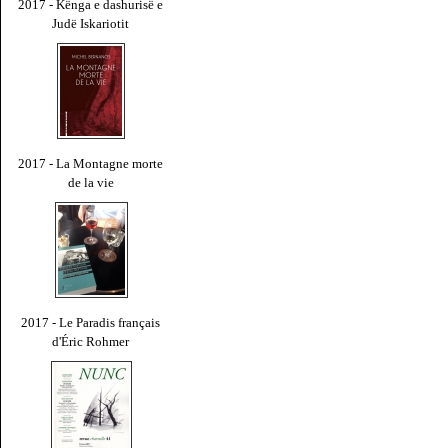
2017 - Kënga e dashurisë e
Judë Iskariotit
2017 - La Montagne morte
de la vie
2017 - Le Paradis français
d'Éric Rohmer