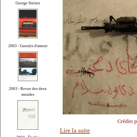
George Steiner
2003 - Gueules d'amour
2003 - Revue des deux
mondes
Crédits 
Lire la suite