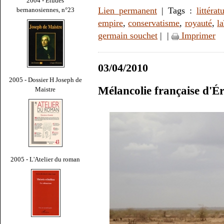
2004 - Études
Lien permanent
| Tags :
littérat
bernanosiennes, n°23
empire
,
conservatisme
,
royauté
,
la
germain souchet
|
|
Imprimer
03/04/2010
2005 - Dossier H Joseph de
Mélancolie française d'
Maistre
2005 - L'Atelier du roman