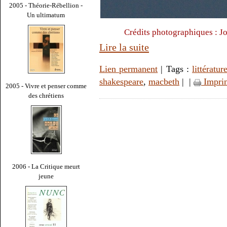
2005 - Théorie-Rébellion -
Un ultimatum
Crédits photographiques : 
Lire la suite
Lien permanent
| Tags :
littératur
shakespeare
,
macbeth
|
|
Impri
2005 - Vivre et penser comme
des chrétiens
2006 - La Critique meurt
jeune