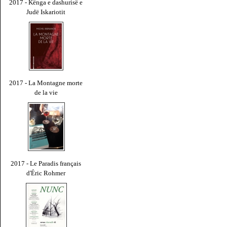
2017 - Kënga e dashurisë e
Judë Iskariotit
2017 - La Montagne morte
de la vie
2017 - Le Paradis français
d'Éric Rohmer