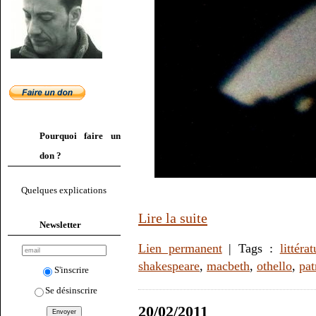
Pourquoi faire un
don ?
Quelques explications
Lire la suite
Newsletter
Lien permanent
| Tags :
littérat
shakespeare
,
macbeth
,
othello
,
pat
S'inscrire
Se désinscrire
20/02/2011