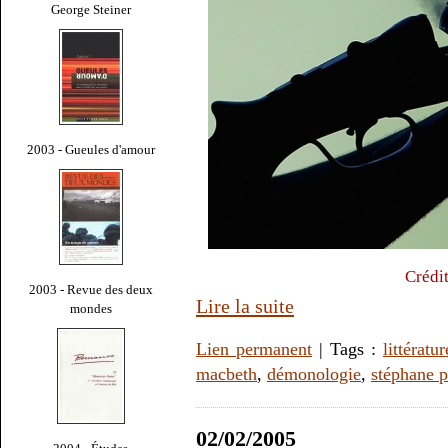
George Steiner
2003 - Gueules d'amour
Crédi
2003 - Revue des deux
Lire la suite
mondes
Lien permanent
| Tags :
littératur
macbeth
,
démonologie
,
stéphane p
02/02/2005