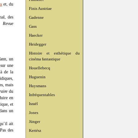
s
et, du
Finis Austriae
nal, des
Gadenne
la
Revue
Gass
Haecker
Heidegger
Histoire et esthétique du
Vann, un
cinéma fantastique
 sur une
Houellebecq
là de la
Huguenin
diques,
ns, mais
Huysmans
éraire
du
Infréquentables
aduire en
Israël
ique, et
 dans un
Jones
Jünger
u’il ait
 Pas des
Kertész