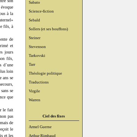
ntre son
Sabato
e évoque
Science-fiction
ous à la
aternel»
Sebald
 fils, à
Sollers (et ses bouffons)
Steiner
iente de
primé et
Stevenson
s jours
Tarkovski
on fils,
Tarr
rs d’une
lus loin
Théologie politique
e ans se
Traductions
ecours,
 sans se
Virgile
ence que
Warren
 le fait
Ciel des fixes
 non pas
 mais de
Armel Guerne
eçoit le
s et les
Arthur Rimbaud