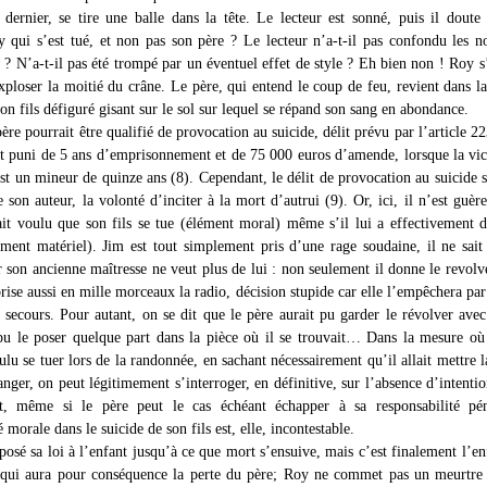
 dernier, se tire une balle dans la tête. Le lecteur est sonné, puis il doute 
 qui s’est tué, et non pas son père ? Le lecteur n’a-t-il pas confondu les 
 ? N’a-t-il pas été trompé par un éventuel effet de style ? Eh bien non ! Roy s’
 exploser la moitié du crâne. Le père, qui entend le coup de feu, revient dans l
on fils défiguré gisant sur le sol sur lequel se répand son sang en abondance.
ère pourrait être qualifié de provocation au suicide, délit prévu par l’article 2
t puni de 5 ans d’emprisonnement et de 75 000 euros d’amende, lorsque la vi
est un mineur de quinze ans (8). Cependant, le délit de provocation au suicide 
e son auteur, la volonté d’inciter à la mort d’autrui (9). Or, ici, il n’est guère
ait voulu que son fils se tue (élément moral) même s’il lui a effectivement 
ément matériel). Jim est tout simplement pris d’une rage soudaine, il ne sait
ar son ancienne maîtresse ne veut plus de lui : non seulement il donne le revolv
 brise aussi en mille morceaux la radio, décision stupide car elle l’empêchera par 
s secours. Pour autant, on se dit que le père aurait pu garder le révolver avec
 pu le poser quelque part dans la pièce où il se trouvait… Dans la mesure où
ulu se tuer lors de la randonnée, en sachant nécessairement qu’il allait mettre l
anger, on peut légitimement s’interroger, en définitive, sur l’absence d’intenti
it, même si le père peut le cas échéant échapper à sa responsabilité pén
é morale dans le suicide de son fils est, elle, incontestable.
osé sa loi à l’enfant jusqu’à ce que mort s’ensuive, mais c’est finalement l’en
e qui aura pour conséquence la perte du père; Roy ne commet pas un meurtre