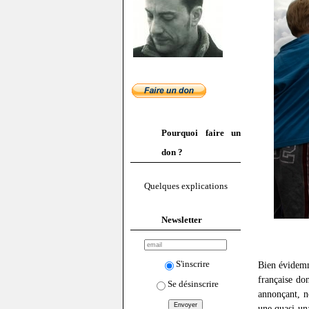
Pourquoi faire un
don ?
Quelques explications
Newsletter
S'inscrire
Bien évide
française don
Se désinscrire
annonçant, n
une quasi-un