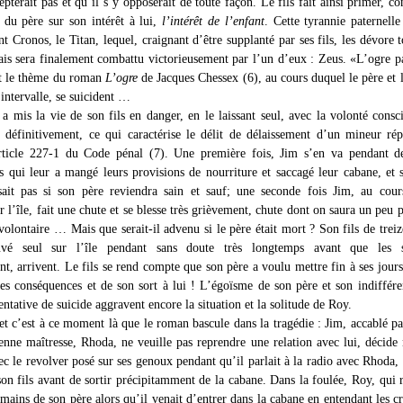
epterait pas et qu’il s’y opposerait de toute façon. Le fils fait ainsi primer, co
t du père sur son intérêt à lui,
l’intérêt de l’enfant
. Cette tyrannie paternell
t Cronos, le Titan, lequel, craignant d’être supplanté par ses fils, les dévore t
ais sera finalement combattu victorieusement par l’un d’eux : Zeus. «L’ogre p
t le thème du roman
L’ogre
de Jacques Chessex (6), au cours duquel le père et le
intervalle, se suicident …
 a mis la vie de son fils en danger, en le laissant seul, avec la volonté consc
 définitivement, ce qui caractérise le délit de délaissement d’un mineur ré
rticle 227-1 du Code pénal (7). Une première fois, Jim s’en va pendant de
rs qui leur a mangé leurs provisions de nourriture et saccagé leur cabane, et s
sait pas si son père reviendra sain et sauf; une seconde fois Jim, au cou
 l’île, fait une chute et se blesse très grièvement, chute dont on saura un peu p
 volontaire … Mais que serait-il advenu si le père était mort ? Son fils de treiz
ouvé seul sur l’île pendant sans doute très longtemps avant que les s
t, arrivent. Le fils se rend compte que son père a voulu mettre fin à ses jours
es conséquences et de son sort à lui ! L’égoïsme de son père et son indiffér
tentative de suicide aggravent encore la situation et la solitude de Roy.
et c’est à ce moment là que le roman bascule dans la tragédie : Jim, accablé par
enne maîtresse, Rhoda, ne veuille pas reprendre une relation avec lui, décide
ec le revolver posé sur ses genoux pendant qu’il parlait à la radio avec Rhoda,
son fils avant de sortir précipitamment de la cabane. Dans la foulée, Roy, qui r
mains de son père alors qu’il venait d’entrer dans la cabane en entendant les cri