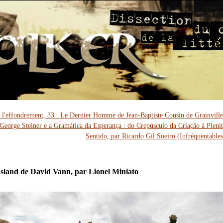
 l'effondrement, 33 : Le Dernier Homme de Jean-Baptiste Cousin de Grainville
George Steiner e a Gramática da Esperança : do Crepúsculo da Criação à Pleni
Sentido, par Ricardo Gil Soeiro (Infréquentables
land de David Vann, par Lionel Miniato