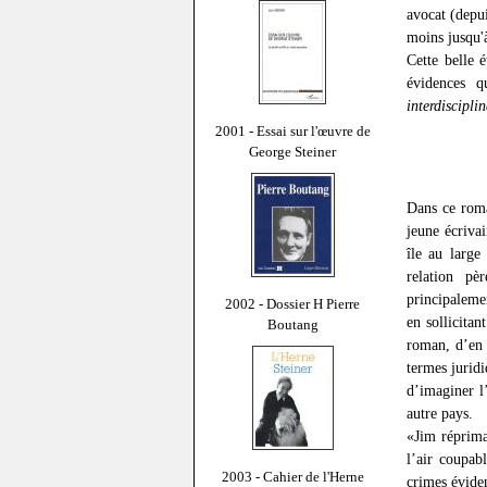
avocat (depui
moins jusqu'à
Cette belle 
évidences 
interdiscipli
2001 - Essai sur l'œuvre de
George Steiner
Dans ce roma
jeune écrivai
île au large
relation pè
principaleme
2002 - Dossier H Pierre
en sollicitan
Boutang
roman, d’en
termes juridi
d’imaginer l
autre pays.
«Jim réprima
l’air coupab
2003 - Cahier de l'Herne
crimes évide