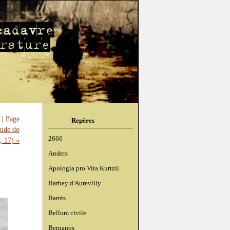
|
Page
Repères
tude do
2666
, 17) »
Anders
Apologia pro Vita Kurtzii
Barbey d'Aurevilly
Barrès
Bellum civile
Bernanos