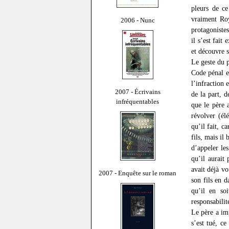
pleurs de ce
vraiment Roy
2006 - Nunc
protagonistes
il s’est fait
et découvre s
Le geste du p
Code pénal e
l’infraction 
2007 - Écrivains
de la part, d
infréquentables
que le père 
révolver (él
qu’il fait, c
fils, mais il
d’appeler le
qu’il aurait
avait déjà vo
2007 - Enquête sur le roman
son fils en d
qu’il en so
responsabilit
Le père a imp
s’est tué, c