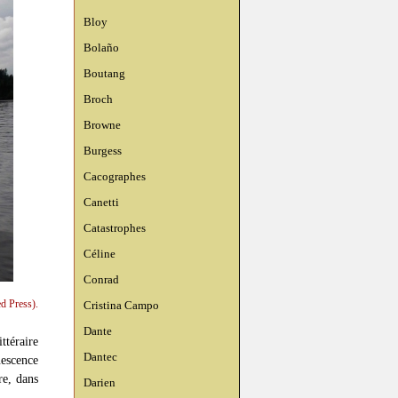
Bloy
Bolaño
Boutang
Broch
Browne
Burgess
Cacographes
Canetti
Catastrophes
Céline
Conrad
d Press).
Cristina Campo
Dante
ttéraire
Dantec
uescence
re, dans
Darien