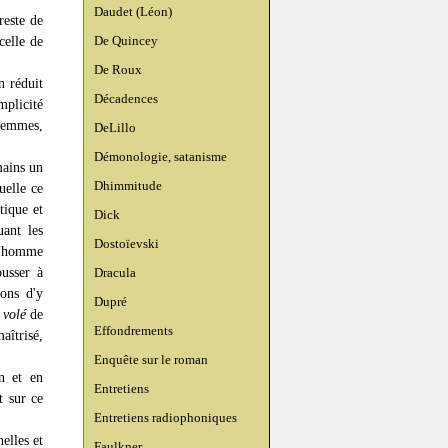
Daudet (Léon)
reste de
De Quincey
celle de
De Roux
n réduit
Décadences
mplicité
femmes,
DeLillo
Démonologie, satanisme
mains un
Dhimmitude
uelle ce
tique et
Dick
ant les
Dostoïevski
er homme
usser à
Dracula
ons d'y
Dupré
 volé
de
Effondrements
aîtrisé,
Enquête sur le roman
n et en
Entretiens
t sur ce
Entretiens radiophoniques
elles et
Faulkner