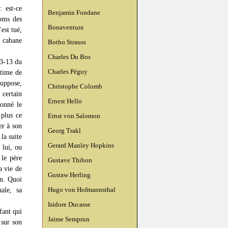
: est-ce
Benjamin Fondane
noms des
Bonaventura
est tué,
a cabane
Botho Strauss
Charles Du Bos
23-13 du
Charles Péguy
ctime de
suppose,
Christophe Colomb
 certain
Ernest Hello
donné le
 plus ce
Ernst von Salomon
er à son
Georg Trakl
la suite
Gerard Manley Hopkins
 lui, ou
 le père
Gustave Thibon
a vie de
Gustaw Herling
on. Quoi
Hugo von Hofmannsthal
ale, sa
Isidore Ducasse
fant qui
Jaime Semprun
 sur son