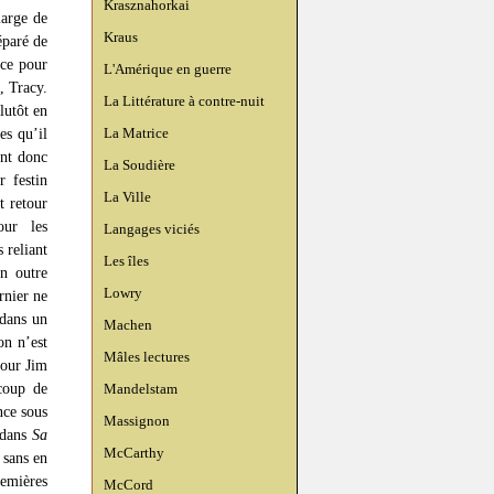
Krasznahorkai
large de
Kraus
éparé de
rce pour
L'Amérique en guerre
, Tracy.
La Littérature à contre-nuit
lutôt en
La Matrice
es qu’il
ont donc
La Soudière
r festin
La Ville
t retour
our les
Langages viciés
 reliant
Les îles
en outre
Lowry
rnier ne
 dans un
Machen
on n’est
Mâles lectures
pour Jim
coup de
Mandelstam
nce sous
Massignon
 dans
Sa
McCarthy
 sans en
remières
McCord