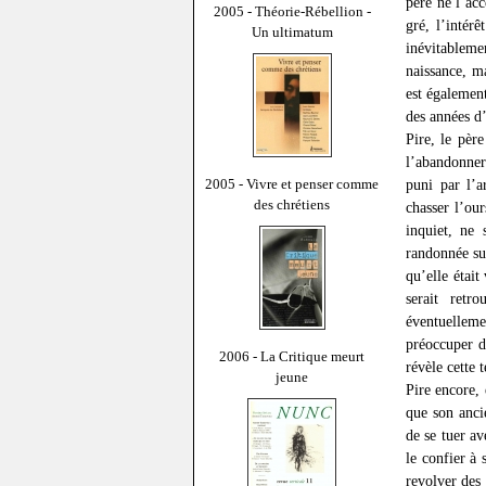
père ne l’acc
2005 - Théorie-Rébellion -
gré, l’intérê
Un ultimatum
inévitablemen
naissance, m
est égalemen
des années d’
Pire, le père
l’abandonner
2005 - Vivre et penser comme
puni par l’a
des chrétiens
chasser l’ou
inquiet, ne 
randonnée sur
qu’elle était
serait retr
éventuellemen
préoccuper d
2006 - La Critique meurt
révèle cette 
jeune
Pire encore, 
que son anci
de se tuer av
le confier à 
revolver des 