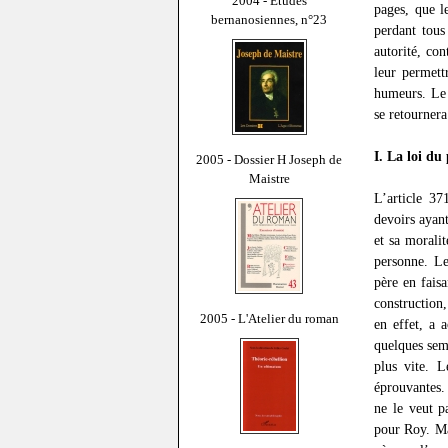
2004 - Études
pages, que l
bernanosiennes, n°23
perdant tous
autorité, co
leur permett
humeurs. Le p
se retournera 
I. La loi du
2005 - Dossier H Joseph de
Maistre
L’article 37
devoirs ayant
et sa morali
personne. Le
père en faisa
construction,
2005 - L'Atelier du roman
en effet, a 
quelques sema
plus vite. L
éprouvantes.
ne le veut p
pour Roy. Mai