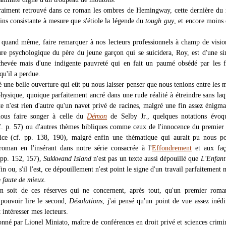
vraiment retrouvé dans ce roman les ombres de Hemingway, cette dernière du 
ns consistante à mesure que s'étiole la légende du
tough guy
, et encore moins 
i, quand même, faire remarquer à nos lecteurs professionnels à champ de visio
ure psychologique du père du jeune garçon qui se suicidera, Roy, est d'une si
chevée mais d'une indigente pauvreté qui en fait un paumé obsédé par les 
 qu'il a perdue.
 une belle ouverture qui eût pu nous laisser penser que nous tenions entre les 
ysique, quoique parfaitement ancré dans une rude réalité à étreindre sans laq
te n'est rien d'autre qu'un navet privé de racines, malgré une fin assez énigma
nous faire songer à celle du
Démon
de Selby Jr., quelques notations évoqu
f. p. 57) ou d'autres thèmes bibliques comme ceux de l'innocence du premi
ice (cf. pp. 138, 190), malgré enfin une thématique qui aurait pu nous po
roman en l'insérant dans notre série consacrée à l'
Effondrement
et aux faç
. pp. 152, 157),
Sukkwand Island
n'est pas un texte aussi dépouillé que
L'Enfant
in ou, s'il l'est, ce dépouillement n'est point le signe d'un travail parfaitement m
e
faute de mieux
.
en soit de ces réserves qui ne concernent, après tout, qu'un premier roma
 pouvoir lire le second,
Désolations
, j'ai pensé qu'un point de vue assez inédi
t intéresser mes lecteurs.
onné par Lionel Miniato, maître de conférences en droit privé et sciences crimin