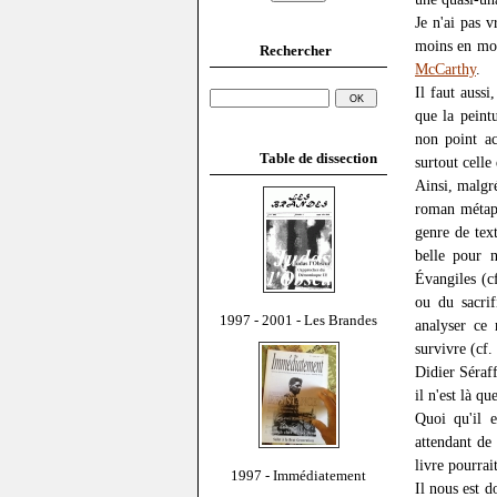
Je n'ai pas 
moins en moi
Rechercher
McCarthy
.
Il faut auss
que la peint
non point a
Table de dissection
surtout celle
Ainsi, malgré
roman métaph
genre de tex
belle pour 
Évangiles (c
ou du sacrif
1997 - 2001 - Les Brandes
analyser ce 
survivre (cf
Didier Séraff
il n'est là qu
Quoi qu'il 
attendant de
livre pourrai
1997 - Immédiatement
Il nous est d