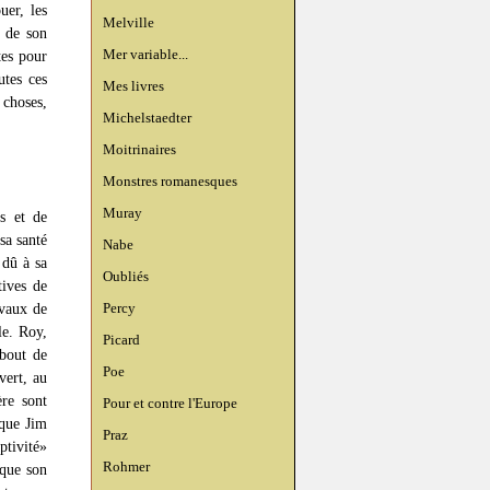
uer, les
Melville
a de son
Mer variable...
tes pour
utes ces
Mes livres
 choses,
Michelstaedter
Moitrinaires
Monstres romanesques
Muray
s et de
sa santé
Nabe
 dû à sa
Oubliés
tives de
Percy
avaux de
le. Roy,
Picard
 bout de
Poe
vert, au
ère sont
Pour et contre l'Europe
 que Jim
Praz
ptivité»
Rohmer
 que son