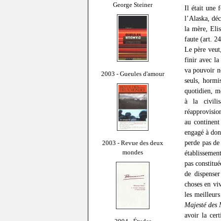
George Steiner
Il était une
l’Alaska, déc
la mère, Eli
faute (art. 2
Le père veut,
finir avec la
va pouvoir no
2003 - Gueules d'amour
seuls, hormi
quotidien, mê
à la civili
réapprovision
au continent
engagé à donn
perde pas de
2003 - Revue des deux
mondes
établissemen
pas constitué
de dispenser
choses en vi
les meilleurs
Majesté des
avoir la cer