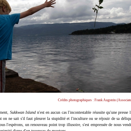
Crédits photographiques : Frank Augstein (Associate
mment,
Sukkwan Island
n'est en aucun cas l'incontestable réussite qu'une presse li
t on ne sait s'il faut pleurer la stupidité et l'inculture ou se réjouir de sa déliq
ous l'espérons, un renouveau point trop illusoire, s'est empressée de nous vend
animité digne d'un troupeau de moutons.