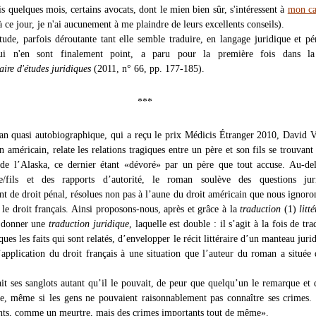
s quelques mois, certains avocats, dont le mien bien sûr, s'intéressent à
mon ca
 ce jour, je n'ai aucunement à me plaindre de leurs excellents conseils).
étude, parfois déroutante tant elle semble traduire, en langage juridique et pé
qui n'en sont finalement point, a paru pour la première fois dans 
naire d'études juridiques
(2011, n° 66, pp. 177-185).
***
n quasi autobiographique, qui a reçu le prix Médicis Étranger 2010, David 
n américain, relate les relations tragiques entre un père et son fils se trouvant
 de l’Alaska, ce dernier étant «dévoré» par un père que tout accuse. Au-de
re/fils et des rapports d’autorité, le roman soulève des questions juri
nt de droit pénal, résolues non pas à l’aune du droit américain que nous ignoro
t le droit français. Ainsi proposons-nous, après et grâce à la
traduction
(1)
litt
 donner une
traduction juridique
, laquelle est double : il s’agit à la fois de tr
ques les faits qui sont relatés, d’envelopper le récit littéraire d’un manteau jurid
’application du droit français à une situation que l’auteur du roman a située
it ses sanglots autant qu’il le pouvait, de peur que quelqu’un le remarque et q
le, même si les gens ne pouvaient raisonnablement pas connaître ses crimes.
nts, comme un meurtre, mais des crimes importants tout de même».