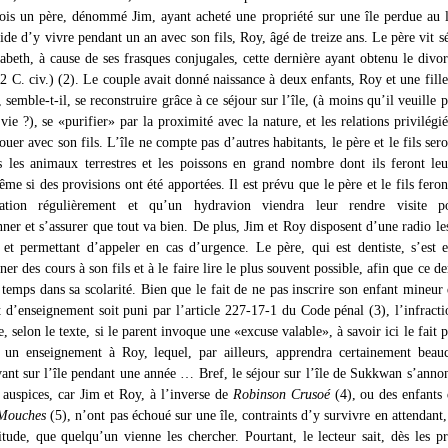
 fois un père, dénommé Jim, ayant acheté une propriété sur une île perdue au 
ide d’y vivre pendant un an avec son fils, Roy, âgé de treize ans. Le père vit s
sabeth, à cause de ses frasques conjugales, cette dernière ayant obtenu le divo
42 C. civ.) (2). Le couple avait donné naissance à deux enfants, Roy et une fille
 semble-t-il, se reconstruire grâce à ce séjour sur l’île, (à moins qu’il veuille p
 vie ?), se «purifier» par la proximité avec la nature, et les relations privilégié
uer avec son fils. L’île ne compte pas d’autres habitants, le père et le fils ser
s les animaux terrestres et les poissons en grand nombre dont ils feront leu
me si des provisions ont été apportées. Il est prévu que le père et le fils feron
sation régulièrement et qu’un hydravion viendra leur rendre visite p
ner et s’assurer que tout va bien. De plus, Jim et Roy disposent d’une radio les
 et permettant d’appeler en cas d’urgence. Le père, qui est dentiste, s’est 
er des cours à son fils et à le faire lire le plus souvent possible, afin que ce de
 temps dans sa scolarité. Bien que le fait de ne pas inscrire son enfant mineur
t d’enseignement soit puni par l’article 227-17-1 du Code pénal (3), l’infracti
e, selon le texte, si le parent invoque une «excuse valable», à savoir ici le fait 
 un enseignement à Roy, lequel, par ailleurs, apprendra certainement beau
vant sur l’île pendant une année … Bref, le séjour sur l’île de Sukkwan s’anno
 auspices, car Jim et Roy, à l’inverse de
Robinson Crusoé
(4), ou des enfants
 Mouches
(5), n’ont pas échoué sur une île, contraints d’y survivre en attendant,
titude, que quelqu’un vienne les chercher. Pourtant, le lecteur sait, dès les p