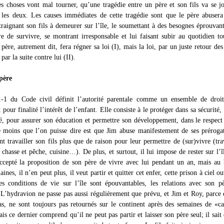
es choses vont mal tourner, qu’une tragédie entre un père et son fils va se jo
 les deux. Les causes immédiates de cette tragédie sont que le père abuser
ntraignant son fils à demeurer sur l’île, le soumettant à des besognes éprouvan
re de survivre, se montrant irresponsable et lui faisant subir au quotidien to
ère, autrement dit, fera régner sa loi (I), mais la loi, par un juste retour des
par la suite contre lui (II).
 père
1-1 du Code civil définit l’autorité parentale comme un ensemble de droit
 pour finalité l’intérêt de l’enfant. Elle consiste à le protéger dans sa sécurité, 
té, pour assurer son éducation et permettre son développement, dans le respect
 moins que l’on puisse dire est que Jim abuse manifestement de ses préroga
nt travailler son fils plus que de raison pour leur permettre de (sur)vivre (tr
 chasse et pêche, cuisine…). De plus, et surtout, il lui impose de rester sur l’î
accepté la proposition de son père de vivre avec lui pendant un an, mais au
ines, il n’en peut plus, il veut partir et quitter cet enfer, cette prison à ciel ou
es conditions de vie sur l’île sont épouvantables, les relations avec son p
 L’hydravion ne passe pas aussi régulièrement que prévu, et Jim et Roy, parce
as, ne sont toujours pas retournés sur le continent après des semaines de «ca
s ce dernier comprend qu’il ne peut pas partir et laisser son père seul; il sait