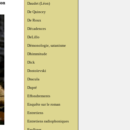
ion
Daudet (Léon)
De Quincey
De Roux
Décadences
DeLillo
Démonologie, satanisme
Dhimmitude
Dick
Dostoïevski
Dracula
Dupré
Effondrements
Enquête sur le roman
Entretiens
Entretiens radiophoniques
Faulkner