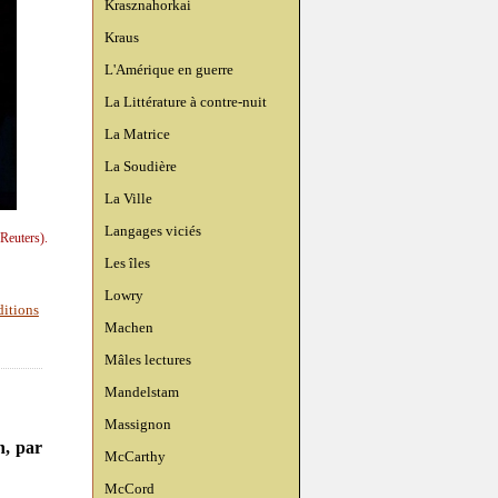
Krasznahorkai
Kraus
L'Amérique en guerre
La Littérature à contre-nuit
La Matrice
La Soudière
La Ville
Langages viciés
(Reuters).
Les îles
Lowry
ditions
Machen
Mâles lectures
Mandelstam
Massignon
n, par
McCarthy
McCord