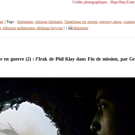
Crédits photographiques : Maja Hitij (Getty
nt
| Tags :
littérature
,
critique littéraire
,
l'amérique en guerre
,
gregory mion
,
compa
h
,
éditions gallmeister
,
philippe beyvin
|
|
Imprimer
 en guerre (2) : l’Irak de Phil Klay dans Fin de mission, par G