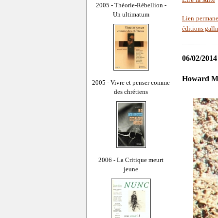
2005 - Théorie-Rébellion -
Un ultimatum
Lien permane
éditions gall
06/02/2014
Howard Mc
2005 - Vivre et penser comme
des chrétiens
2006 - La Critique meurt
jeune