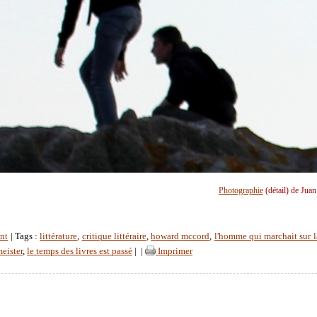
Photographie
(détail) de Jua
nt
| Tags :
littérature
,
critique littéraire
,
howard mccord
,
l'homme qui marchait sur l
meister
,
le temps des livres est passé
|
|
Imprimer