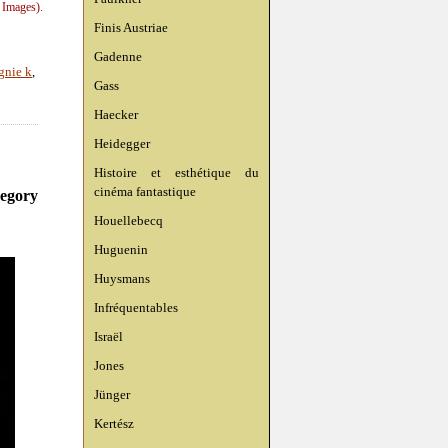
 Images).
Finis Austriae
Gadenne
gnie k
,
Gass
Haecker
Heidegger
Histoire et esthétique du
cinéma fantastique
regory
Houellebecq
Huguenin
Huysmans
Infréquentables
Israël
Jones
Jünger
Kertész