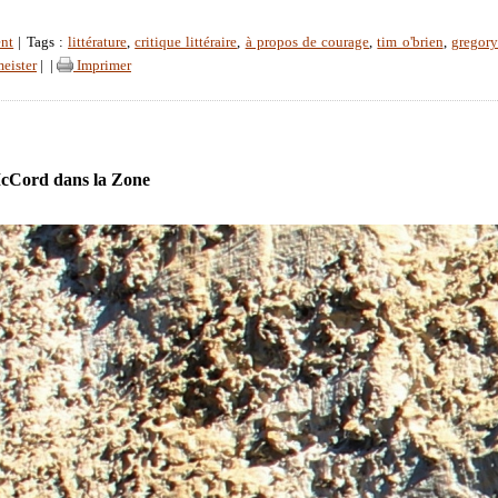
nt
| Tags :
littérature
,
critique littéraire
,
à propos de courage
,
tim o'brien
,
gregor
meister
|
|
Imprimer
Cord dans la Zone