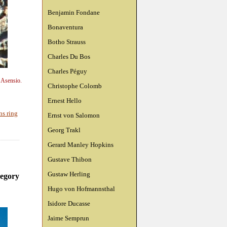
Benjamin Fondane
Bonaventura
Botho Strauss
Charles Du Bos
Charles Péguy
n Asensio.
Christophe Colomb
Ernest Hello
ns ring
Ernst von Salomon
Georg Trakl
Gerard Manley Hopkins
Gustave Thibon
Gustaw Herling
regory
Hugo von Hofmannsthal
Isidore Ducasse
Jaime Semprun