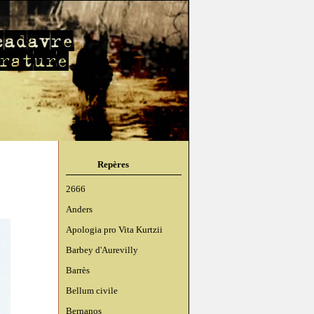
Repères
2666
Anders
Apologia pro Vita Kurtzii
Barbey d'Aurevilly
Barrès
Bellum civile
Bernanos