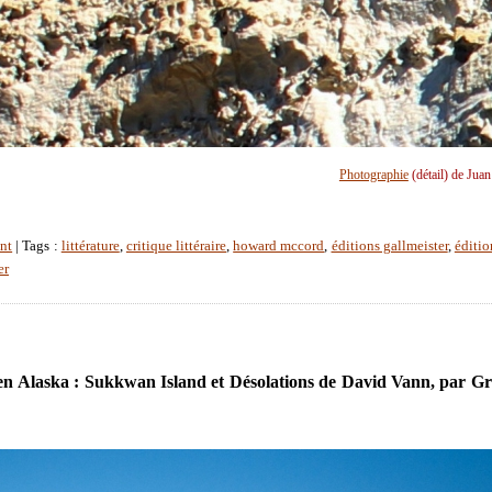
Photographie
(détail) de Jua
nt
| Tags :
littérature
,
critique littéraire
,
howard mccord
,
éditions gallmeister
,
éditio
er
en Alaska : Sukkwan Island et Désolations de David Vann, par G