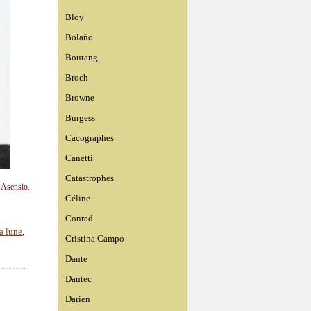
Bloy
Bolaño
Boutang
Broch
Browne
Burgess
Cacographes
Canetti
Catastrophes
n Asensio.
Céline
Conrad
a lune
,
Cristina Campo
Dante
Dantec
Darien