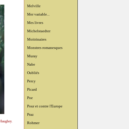
Melville
Mer variable...
Mes livres
Michelstaedter
Moitrinaires
Monstres romanesques
Muray
Nabe
Oubliés
Percy
Picard
Poe
Pour et contre l'Europe
Praz
 Haughey.
Rohmer