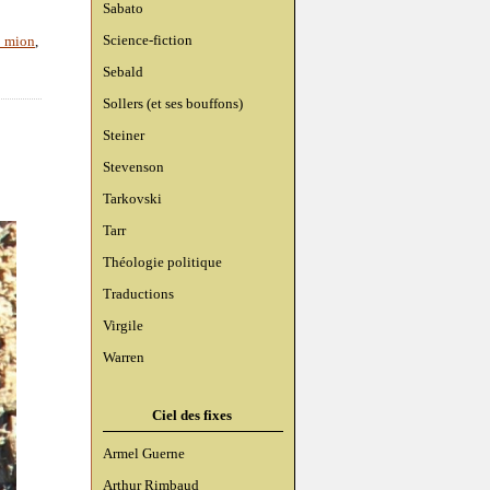
Sabato
Science-fiction
y mion
,
Sebald
Sollers (et ses bouffons)
Steiner
Stevenson
Tarkovski
Tarr
Théologie politique
Traductions
Virgile
Warren
Ciel des fixes
Armel Guerne
Arthur Rimbaud