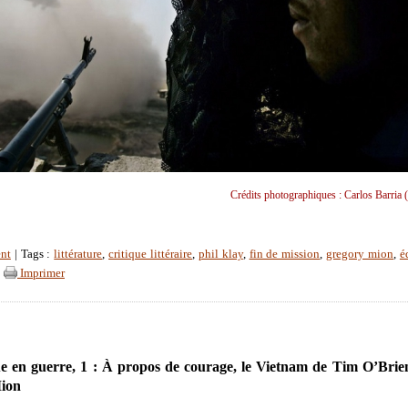
Crédits photographiques : Carlos Barria 
nt
| Tags :
littérature
,
critique littéraire
,
phil klay
,
fin de mission
,
gregory mion
,
é
|
Imprimer
 en guerre, 1 : À propos de courage, le Vietnam de Tim O’Brie
ion