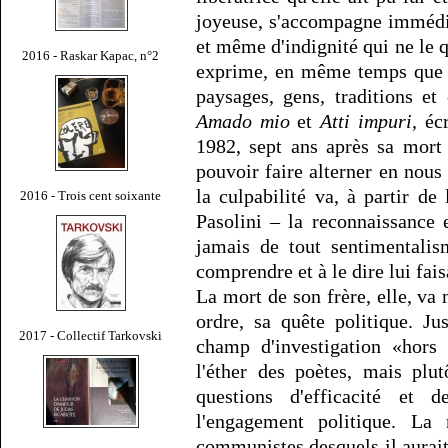
joyeuse, s'accompagne immédi
et même d'indignité qui ne le q
2016 - Raskar Kapac, n°2
exprime, en même temps que sa
paysages, gens, traditions et
Amado mio
et
Atti impuri
, éc
1982, sept ans après sa mort
pouvoir faire alterner en nous 
la culpabilité va, à partir de
2016 - Trois cent soixante
Pasolini – la reconnaissance
jamais de tout sentimentalism
comprendre et à le dire lui fai
La mort de son frère, elle, va
ordre, sa quête politique. Ju
2017 - Collectif Tarkovski
champ d'investigation «hor
l'éther des poètes, mais plu
questions d'efficacité et 
l'engagement politique. L
communistes desquels il aurai