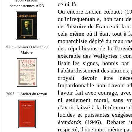
2004 - Études
celui-là.
bernanosiennes, n°23
Ou encore Lucien Rebatet (19
qu'infréquentable, non tant de
de l'histoire de France où la n
cela même où il était tout à f
monarchiste dépité du maurra
2005 - Dossier H Joseph de
des républicains de la Troisiè
Maistre
exécrable des Walkyries : cont
lisait les signes, honnis par
l'abâtardissement des nations;
croyait devoir être néces
Impardonnable non d'avoir ad
l'avoir fait avec courage, ave
2005 - L'Atelier du roman
ni seulement moral, sans vr
d'avoir laissé à la littérature
lucides et puissantes exégès
étendards
(1946). Rebatet i
respecté, d'une mort même pas 