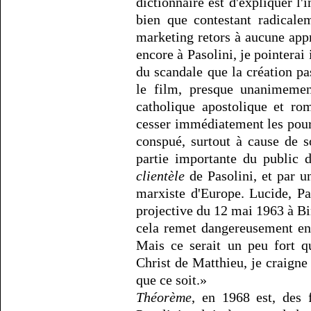
dictionnaire est d'expliquer l'i
bien que contestant radicale
marketing retors à aucune app
encore à Pasolini, je pointerai
du scandale que la création pa
le film, presque unanimement
catholique apostolique et ro
cesser immédiatement les pour
conspué, surtout à cause de s
partie importante du public d
clientèle
de Pasolini, et par un
marxiste d'Europe. Lucide, Pas
projective du 12 mai 1963 à Bi
cela remet dangereusement en j
Mais ce serait un peu fort q
Christ de Matthieu, je craign
que ce soit.»
Théorème
, en 1968 est, des f