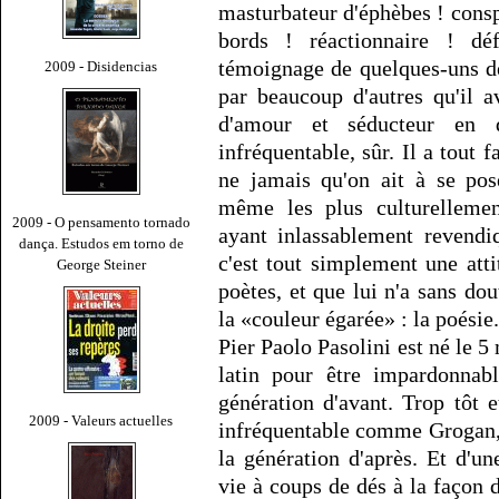
masturbateur d'éphèbes ! consp
bords ! réactionnaire ! dé
témoignage de quelques-uns de
2009 - Disidencias
par beaucoup d'autres qu'il 
d'amour et séducteur en 
infréquentable, sûr. Il a tout 
ne jamais qu'on ait à se pos
même les plus culturellemen
2009 - O pensamento tornado
ayant inlassablement revendiq
dança. Estudos em torno de
c'est tout simplement une att
George Steiner
poètes, et que lui n'a sans dou
la «couleur égarée» : la poésie.
Pier Paolo Pasolini est né le 5
latin pour être impardonna
génération d'avant. Trop tôt 
2009 - Valeurs actuelles
infréquentable comme Grogan, 
la génération d'après. Et d'un
vie à coups de dés à la façon 