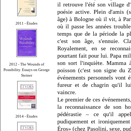
il retrouve l'été son village 
poésie active. Plein d'amis 
âge) à Bologne où il vit, à 
2011 - Études
où il passe les années troub
temps que de la période la plu
c'est son âge, s'ennuie. Cl
Royalement, en se reconna
pourtant fait pour lui. Papa mil
son sort l'inquiète. Mamma à
2012 - The Wounds of
poisson (c'est son signe du 
Possibility. Essays on George
Steiner
événements personnels vont é
fureur et de chagrin qu'il l
vaincre.
Le premier de ces événements,
la reconnaissance de son ho
pédérastie – ce qu'il appe
2014 - Études
pudiquement et ironiquement 
Éros» (chez Pasolini, sexe, pu