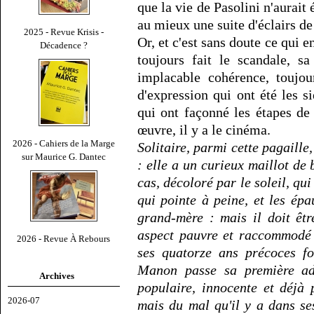
que la vie de Pasolini n'aurait 
au mieux une suite d'éclairs de
2025 - Revue Krisis -
Or, et c'est sans doute ce qui en
Décadence ?
toujours fait le scandale, 
implacable cohérence, toujou
d'expression qui ont été les si
qui ont façonné les étapes de
œuvre, il y a le cinéma.
2026 - Cahiers de la Marge
Solitaire, parmi cette pagaille
sur Maurice G. Dantec
: elle a un curieux maillot de 
cas, décoloré par le soleil, qui
qui pointe à peine, et les épa
grand-mère : mais il doit êt
aspect pauvre et raccommodé : 
2026 - Revue À Rebours
ses quatorze ans précoces f
Manon passe sa première ado
Archives
populaire, innocente et déjà 
2026-07
mais du mal qu'il y a dans se