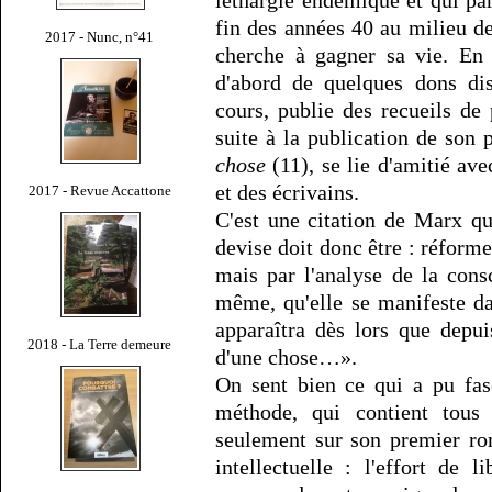
fin des années 40 au milieu des
2017 - Nunc, n°41
cherche à gagner sa vie. En 
d'abord de quelques dons dis
cours, publie des recueils de
suite à la publication de son 
chose
(11), se lie d'amitié ave
et des écrivains.
2017 - Revue Accattone
C'est une citation de Marx q
devise doit donc être : réform
mais par l'analyse de la consc
même, qu'elle se manifeste dan
apparaîtra dès lors que depu
2018 - La Terre demeure
d'une chose…».
On sent bien ce qui a pu fas
méthode, qui contient tous
seulement sur son premier ro
intellectuelle : l'effort de l