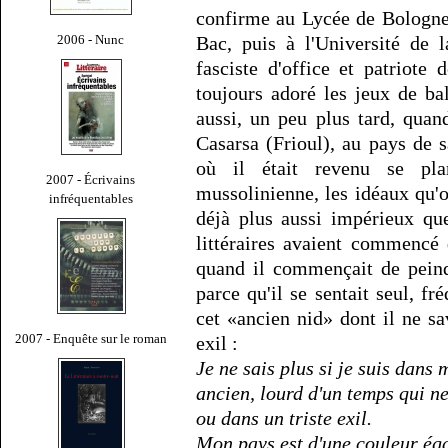
confirme au Lycée de Bologne
2006 - Nunc
Bac, puis à l'Université de 
fasciste d'office et patriote
toujours adoré les jeux de ba
aussi, un peu plus tard, quand
Casarsa (Frioul), au pays de 
où il était revenu se pla
2007 - Écrivains
mussolinienne, les idéaux qu'o
infréquentables
déjà plus aussi impérieux qu
littéraires avaient commencé 
quand il commençait de peind
parce qu'il se sentait seul, fr
cet «ancien nid» dont il ne sav
2007 - Enquête sur le roman
exil :
Je ne sais plus si je suis dans 
ancien, lourd d'un temps qui ne
ou dans un triste exil.
Mon pays est d'une couleur ég