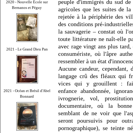
peuple d'immigrés du sud de l
2020 - Nouvelle École sur
Bernanos et Péguy
agricoles que les suites de la 
rejetée à la périphérie des vil
des conditions pré-industrielle
la sauvagerie – constat où l'o
toute littérature ne naît-elle p
avec rage vingt ans plus tard
2021 - Le Grand Dieu Pan
consumériste, où l'âpre auth
ressembler à un état d'innocenc
Aucune candeur, cependant, d
langage crû des fléaux qui f
vices qui y grouillent : fa
enfance abandonnée, ignoranc
2021 - Océan et Brésil d'Abel
Bonnard
ivrognerie, vol, prostitut
documentaire, où la bonne 
semblant de ne voir que l'as
seront poursuivis pour ou
pornographique), se teinte 