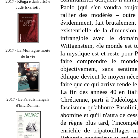
2017 - Kënga e dashurisë e
Paolo (qui s'en voudra toujo
Judë Iskariotit
rallier des modérés – outre 
évidemment, fait brutalement
existentielle de la dimension
infrangible avec le domain
Wittgenstein, «le monde est to
2017 - La Montagne morte
la mystique est et reste pour
de la vie
faire comprendre le mond
objectivement, sans sentim
éthique devient le moyen néc
faire que ce qui arrive rende l
La fin des années 40 en Ital
Chrétienne, parti à l'idéologi
2017 - Le Paradis français
d'Éric Rohmer
fascisme» qu'abhorre Pasolini
abomine et qu'il n'aura de ces
de règne plus tard, l'incompé
enrichie de tripatouillages 
léthargie endémique et qui par