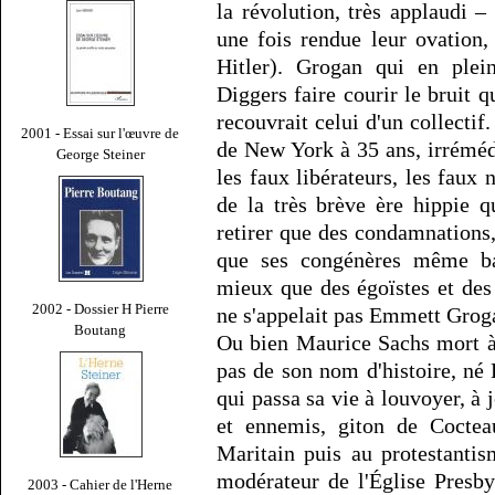
la révolution, très applaudi 
une fois rendue leur ovation,
Hitler). Grogan qui en plei
Diggers faire courir le bruit q
recouvrait celui d'un collect
2001 - Essai sur l'œuvre de
de New York à 35 ans, irrémédi
George Steiner
les faux libérateurs, les faux 
de la très brève ère hippie q
retirer que des condamnations, 
que ses congénères même bab
mieux que des égoïstes et des
2002 - Dossier H Pierre
ne s'appelait pas Emmett Gro
Boutang
Ou bien Maurice Sachs mort à 
pas de son nom d'histoire, né E
qui passa sa vie à louvoyer, à j
et ennemis, giton de Cocteau
Maritain puis au protestanti
modérateur de l'Église Presby
2003 - Cahier de l'Herne