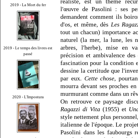
réaliste, est un thème récur
2019 - La Mort du fer
l'œuvre de Pasolini : ses p
demandent comment ils boiron
d'os, et même, dès
Les Ragaz
tout un chacun) importance a
naturel (la mer, la lune, les n
arbres, l'herbe), mise en va
2019 - Le temps des livres est
passé
précision et ambivalence des 
fascination pour la condition 
dessine la certitude que l'inve
par eux.
Cette chose
, pourtan
mourra devant ses proches en
murmurant comme dans un rêv
2020 - L'Impostura
On retrouve ce paysage discu
Ragazzi di Vita
(1955) et
Una
style nettement plus personnel, 
italienne de l'époque. Le proje
Pasolini dans les faubourgs 