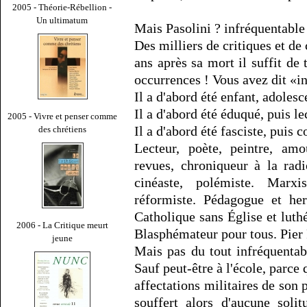
2005 - Théorie-Rébellion -
Un ultimatum
Mais Pasolini ? infréquentable
Des milliers de critiques et de 
ans après sa mort il suffit d
occurrences ! Vous avez dit «i
Il a d'abord été enfant, adolesc
Il a d'abord été éduqué, puis le
2005 - Vivre et penser comme
Il a d'abord été fasciste, puis
des chrétiens
Lecteur, poète, peintre, amo
revues, chroniqueur à la radi
cinéaste, polémiste. Marxi
réformiste. Pédagogue et he
Catholique sans Église et luth
2006 - La Critique meurt
Blasphémateur pour tous. Pier 
jeune
Mais pas du tout infréquentabl
Sauf peut-être à l'école, parce 
affectations militaires de son 
souffert alors d'aucune solit