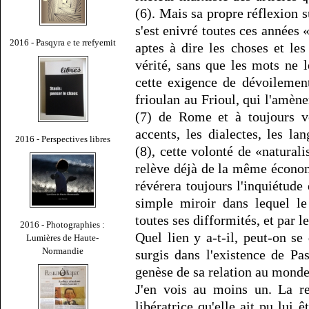
(6). Mais sa propre réflexion su
s'est enivré toutes ces années 
2016 - Pasqyra e te rrefyemit
aptes à dire les choses et les
vérité, sans que les mots ne l
cette exigence de dévoilement
frioulan au Frioul, qui l'amèn
(7) de Rome et à toujours vo
accents, les dialectes, les l
2016 - Perspectives libres
(8), cette volonté de «natural
relève déjà de la même économ
révérera toujours l'inquiétude 
simple miroir dans lequel le
toutes ses difformités, et par le
2016 - Photographies :
Quel lien y a-t-il, peut-on s
Lumières de Haute-
Normandie
surgis dans l'existence de Pas
genèse de sa relation au monde,
J'en vois au moins un. La re
libératrice qu'elle ait pu lui