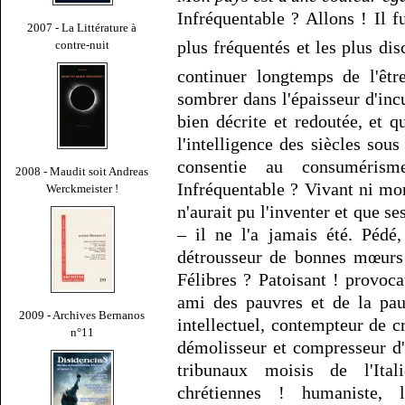
Infréquentable ? Allons ! Il f
2007 - La Littérature à
plus fréquentés et les plus di
contre-nuit
continuer longtemps de l'êtr
sombrer dans l'épaisseur d'incu
bien décrite et redoutée, et 
l'intelligence des siècles sou
consentie au consumérism
2008 - Maudit soit Andreas
Infréquentable ? Vivant ni mor
Werckmeister !
n'aurait pu l'inventer et que 
– il ne l'a jamais été. Pédé
détrousseur de bonnes mœurs
Félibres ? Patoisant ! provoca
ami des pauvres et de la pau
2009 - Archives Bernanos
intellectuel, contempteur de cr
n°11
démolisseur et compresseur d'i
tribunaux moisis de l'Ital
chrétiennes ! humaniste, l