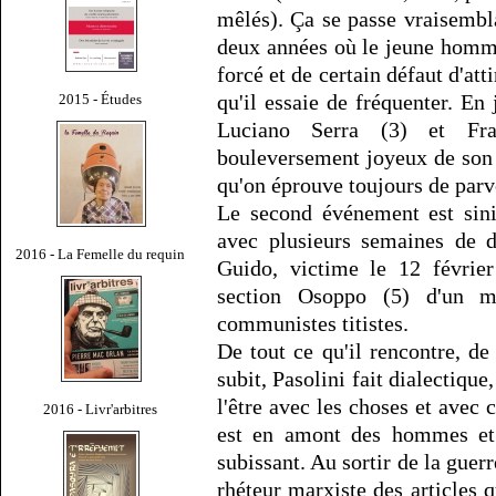
mêlés). Ça se passe vraisemb
deux années où le jeune homme
forcé et de certain défaut d'att
qu'il essaie de fréquenter. En 
2015 - Études
Luciano Serra (3) et Fra
bouleversement joyeux de son 
qu'on éprouve toujours de parve
Le second événement est sini
avec plusieurs semaines de d
2016 - La Femelle du requin
Guido, victime le 12 févrie
section Osoppo (5) d'un ma
communistes titistes.
De tout ce qu'il rencontre, de 
subit, Pasolini fait dialectiqu
l'être avec les choses et avec c
2016 - Livr'arbitres
est en amont des hommes et q
subissant. Au sortir de la guerre
rhéteur marxiste des articles q