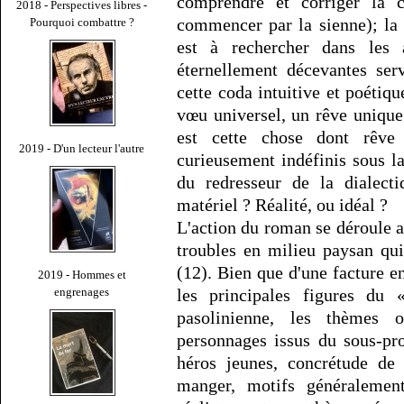
comprendre et corriger la 
2018 - Perspectives libres -
commencer par la sienne); la c
Pourquoi combattre ?
est à rechercher dans les 
éternellement décevantes serv
cette coda intuitive et poétiq
vœu universel, un rêve unique 
est cette chose dont rêv
2019 - D'un lecteur l'autre
curieusement indéfinis sous l
du redresseur de la dialecti
matériel ? Réalité, ou idéal ?
L'action du roman se déroule a
troubles en milieu paysan qui
(12). Bien que d'une facture e
2019 - Hommes et
les principales figures du
engrenages
pasolinienne, les thèmes 
personnages issus du sous-pro
héros jeunes, concrétude de 
manger, motifs généralement