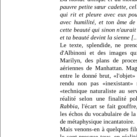
pauvre petite sœur cadette, cel
qui rit et pleure avec eux pou
avec humilité, et ton âme de p
cette beauté qui sinon n'aurait
et ta beauté devint la sienne [..
Le texte, splendide, ne pren
d'Albinoni et des images qui
Marilyn, des plans de proce
aériennes de Manhattan. Magi
entre le donné brut, «l'objet»
rendu non pas «inexistant» 
«technique naturaliste au ser
réalité selon une finalité p
Rabbia
, l'écart se fait gouf
les échos du vocabulaire de la
de métaphysique incantatoire.
Mais venons-en à quelques film
le sont presque tous, en réali