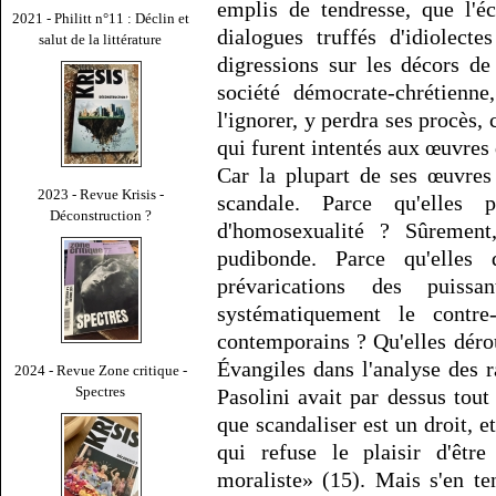
emplis de tendresse, que l'éc
2021 - Philitt n°11 : Déclin et
dialogues truffés d'idiolect
salut de la littérature
digressions sur les décors de
société démocrate-chrétienne
l'ignorer, y perdra ses procès,
qui furent intentés aux œuvres 
Car la plupart de ses œuvres 
2023 - Revue Krisis -
scandale. Parce qu'elles 
Déconstruction ?
d'homosexualité ? Sûrement,
pudibonde. Parce qu'elles
prévarications des puissa
systématiquement le contr
contemporains ? Qu'elles déro
Évangiles dans l'analyse des 
2024 - Revue Zone critique -
Spectres
Pasolini avait par dessus tout
que scandaliser est un droit, et
qui refuse le plaisir d'êtr
moraliste» (15). Mais s'en ten