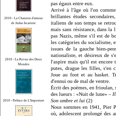
pas égaux entre eux.
Arrivé à l'âge où l'on comme
brillantes études secondaire
2010 - La Chanson d'amour
italiens de son temps se retro
de Judas Iscariote
mais sans résistance, dans la l
pas Nazis, même s'il est de b
les catégories du socialisme, e
issues de la gauche bien-pensa
nationaliste, et désireux de s
2010 - La Revue des Deux
l'aspire mais qu'il est encore 
Mondes
putes, drague les filles, s'en 
Joue au foot et au basket. T
d'ennui ou de mal de ventre.
Écrit des poèmes, en frioulan,
des lueurs : «Nuit de lune» –
I
Son ombre et lui
(2)
2010 - Préface de L'Imposture
Nous sommes en 1941, Pier Pa
où, adolescent prolongé des an