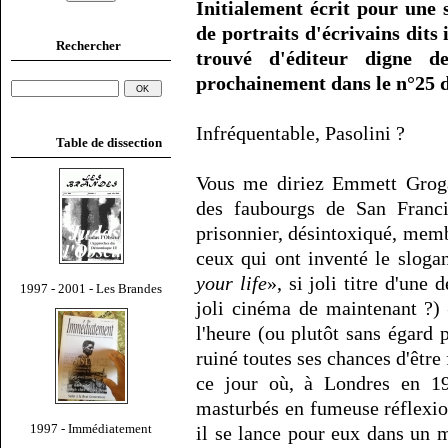
Initialement écrit pour une 
de portraits d'écrivains dits
Rechercher
trouvé d'éditeur digne d
prochainement dans le n°25 
Infréquentable, Pasolini ?
Table de dissection
Vous me diriez Emmett Groga
des faubourgs de San Franci
prisonnier, désintoxiqué, mem
ceux qui ont inventé le sloga
your life
», si joli titre d'une
1997 - 2001 - Les Brandes
joli cinéma de maintenant ?) 
l'heure (ou plutôt sans égard p
ruiné toutes ses chances d'être
ce jour où, à Londres en 19
masturbés en fumeuse réflexion
1997 - Immédiatement
il se lance pour eux dans un 