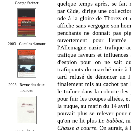
quelque temps après, se fait
George Steiner
par Gide, dirige une collecti
ode à la gloire de Thorez et 
affiche sans vergogne son hom
penchants ne donnait pas pi
ouvertement pour l'entrée
2003 - Gueules d'amour
l'Allemagne nazie, trafique 
trafique faveurs et influences
d'espion pour on ne sait qu
trafiquants du marché noir à 
tard refusé de dénoncer un J
finalement mis au cachot par l
2003 - Revue des deux
mondes
le traîner dans la cohorte des
pour fuir les troupes alliées, e
la nuque, au matin du 14 avril 
pouvait plus se relever pour
qu'on ne lit plus
Le Sabbat
, n
Chasse à courre
. On aurait, à 