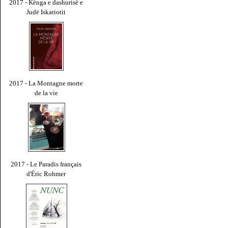
2017 - Kënga e dashurisë e
Judë Iskariotit
2017 - La Montagne morte
de la vie
2017 - Le Paradis français
d'Éric Rohmer