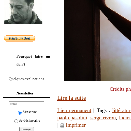
Pourquoi faire un
don ?
Quelques explications
Crédits ph
Newsletter
Lire la suite
Lien permanent
| Tags :
littératur
S'inscrire
paolo pasolini
,
serge rivron
,
lucie
Se désinscrire
|
Imprimer