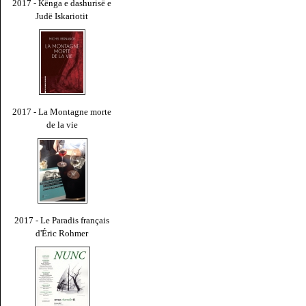
2017 - Kënga e dashurisë e
Judë Iskariotit
2017 - La Montagne morte
de la vie
2017 - Le Paradis français
d'Éric Rohmer