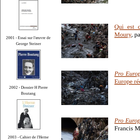
Qui est 
Moury
, p
2001 - Essai sur l'œuvre de
George Steiner
Pro Euro
Europe ré
2002 - Dossier H Pierre
Boutang
Pro Euro
Francis M
2003 - Cahier de l'Herne