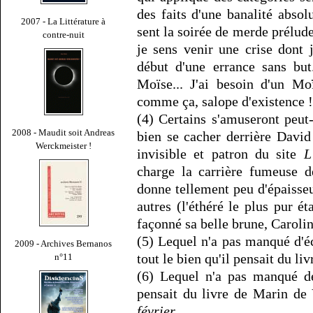
des faits d'une banalité abso
2007 - La Littérature à
sent la soirée de merde prélud
contre-nuit
je sens venir une crise dont j
début d'une errance sans bu
Moïse... J'ai besoin d'un Mo
comme ça, salope d'existence !
(4) Certains s'amuseront peut
2008 - Maudit soit Andreas
bien se cacher derrière David 
Werckmeister !
invisible et patron du site
L
charge la carrière fumeuse d
donne tellement peu d'épaisse
autres (l'éthéré le plus pur é
façonné sa belle brune, Carolin
(5) Lequel n'a pas manqué d'é
2009 - Archives Bernanos
tout le bien qu'il pensait du li
n°11
(6) Lequel n'a pas manqué de 
pensait du livre de Marin de
février.