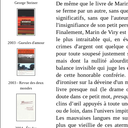
De même que le livre de Marin 
George Steiner
se ferme par un autre, sans q
significatifs, sans que l'aut
l'insignifiance de son petit pe
Finalement, Marin de Viry est p
le plus intraitable qui, en 
2003 - Gueules d'amour
crimes d'argent ont quelque c
pour toute soupesé justement s
mais dont la nullité alourd
balance invisible qui juge les 
de cette honorable confrérie
d'ironiser sur la déveine d'un 
2003 - Revue des deux
mondes
livre presque nul (le drame 
doute dans ce petit mot,
presq
clins d’œil appuyés à toute un
ou de loin, dans l'univers impit
Les mauvaises langues me susu
plus que vieillie de ces ate