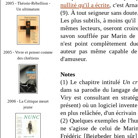
2005 - Théorie-Rébellion -
nullité qu'il a écrite
, c'est Arn
Un ultimatum
(9). À tout seigneur sans doute.
Les plus subtils, à moins qu'il 
mêmes lecteurs, oseront croire
savon soufflée par Marin de V
n'est point complètement due
auteur pas même capable de 
2005 - Vivre et penser comme
d'amuseur.
des chrétiens
Notes
(1) Le chapitre intitulé
Un cr
dans sa parodie du langage de
Viry est consultant en stratég
2006 - La Critique meurt
présent) où un logiciel invent
jeune
en plus relâchée, d'un écrivain
(2) Quelques exemples de l'hu
ne s'agisse de celui de Mari
Frédéric [Beigbeder bien sûr