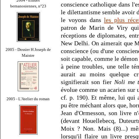
2004 - Études
conscience catholique dans l'e
bernanosiennes, n°23
le dilettantisme semble avoir
le voyons dans
les plus réc
patron de Marin de Viry qui 
réceptions de diplomates, ent
New Delhi. On aimerait que M
2005 - Dossier H Joseph de
conscience (ou d'une conscienc
Maistre
soit capable, comme le démon 
à peine troubles, une telle té
aurait au moins quelque cr
signifierait son fier
Noli me 
évolue comme un acarien sur u
cf. p. 190). Et même, lui qui 
2005 - L'Atelier du roman
pu être méchant alors que, horm
Jean d'Ormesson, son livre n'
(devant Houellebecq, Duteurt
Moix ? Non. Mais (8)...) mê
lorsqu'il flaire un livre pre