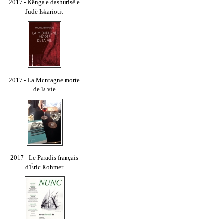
2017 - Kënga e dashurisë e
Judë Iskariotit
2017 - La Montagne morte
de la vie
2017 - Le Paradis français
d'Éric Rohmer