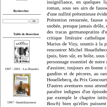
insignifiance, en quelques 
roman, sous ses airs de fausse
Rechercher
d'une nullité prétentieuse évid
Prétention retournée, fausse 
snobée, presque jamais drôle, q
des tracas germanopratins d'
Table de dissection
critique littéraire catholiq
Marius de Vizy, soumis à la plu
rencontrer Michel Houellebecq
(puis, bien sûr, en boîte, sous
personnage essentiel de notre r
d'assister, toujours en bonne
1997 - 2001 - Les Brandes
gandins et de pécores, au ra
Houellebecq, du Prix Goncourt
D'autres aventures nous attend
paraître indignes d'un épisod
par exemple le chapitre inti
1997 - Immédiatement
Bosch
) bien qu'elles puissent