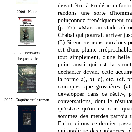
devait être à Frédéric enfan
2006 - Nunc
rendons une sorte d'homma
poinçonnez frénétiquement mes
(p. 77). «Mais au stade où on
Chabal qui pourrait arriver jusq
(3) Si encore nous pouvions p
est d'une plume irréprochable,
2007 - Écrivains
tout simplement, d'une belle 
infréquentables
point aussi qui est la struc
déchanter devant cette accum
la forme a), b), c), etc. (cf. p
comiques que grossières («C'
développer dans ce récit», p
2007 - Enquête sur le roman
conversations, dont le résul
qu'est-ce qu'on est cons qu
sommes des merdes parfois tr
Enfin, citons ce dernier passa
qui applique des catégories s