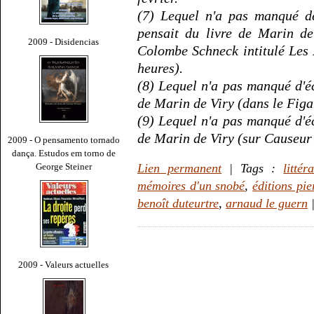
(7) Lequel n'a pas manqué de 
pensait du livre de Marin de
2009 - Disidencias
Colombe Schneck intitulé
Les 
heures).
(8) Lequel n'a pas manqué d'écr
de Marin de Viry (dans le
Figa
(9) Lequel n'a pas manqué d'écr
de Marin de Viry (sur
Causeur
2009 - O pensamento tornado
dança. Estudos em torno de
George Steiner
Lien permanent
| Tags :
littér
mémoires d'un snobé
,
éditions pi
benoît duteurtre
,
arnaud le guern
2009 - Valeurs actuelles