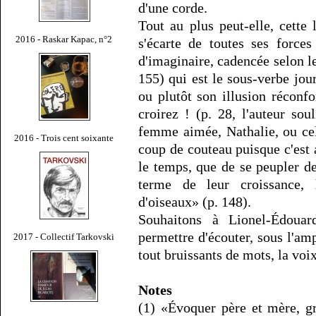
d'une corde.
Tout au plus peut-elle, cette 
2016 - Raskar Kapac, n°2
s'écarte de toutes ses force
d'imaginaire, cadencée selon l
155) qui est le sous-verbe jou
ou plutôt son illusion réconf
croirez ! (p. 28, l'auteur sou
femme aimée, Nathalie, ou ce
2016 - Trois cent soixante
coup de couteau puisque c'est 
le temps, que de se peupler de
terme de leur croissance, 
d'oiseaux» (p. 148).
Souhaitons à Lionel-Édouar
permettre d'écouter, sous l'am
2017 - Collectif Tarkovski
tout bruissants de mots, la voix
Notes
(1) «Évoquer père et mère, g