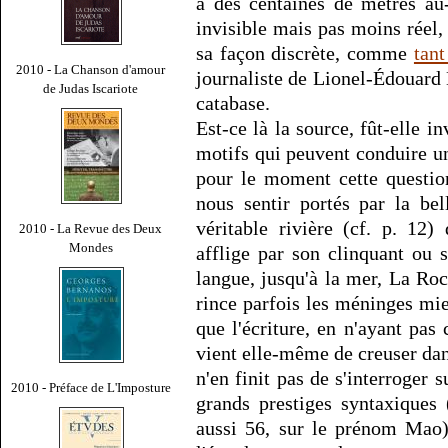
à des centaines de mètres au-
invisible mais pas moins réel,
sa façon discrète, comme
tan
2010 - La Chanson d'amour
journaliste de Lionel-Édouard 
de Judas Iscariote
catabase.
Est-ce là la source, fût-elle in
motifs qui peuvent conduire 
pour le moment cette question
nous sentir portés par la be
véritable rivière (cf. p. 12
2010 - La Revue des Deux
Mondes
afflige par son clinquant ou s
langue, jusqu'à la mer, La Ro
rince parfois les méninges mie
que l'écriture, en n'ayant pas 
vient elle-même de creuser dan
n'en finit pas de s'interroger 
2010 - Préface de L'Imposture
grands prestiges syntaxiques 
aussi 56, sur le prénom Mao)