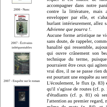
accompagner dans notre paniq
2006 - Nunc
contre la littérature, mais 
envelopper par elle, et s'ab
hurlant intérieurement, allez s
Advienne que pourra !
.
Aucune forme artistique ne vie
sans doute, de rappeler, comme
2007 - Écrivains
banalité qui ressemble, aujour
infréquentables
qui ouvre crânement son be
technique du terme, puisque 
pourraient être ceux qui agiten
vrai dire, il ne se passe rien 
est pourtant une enquête au sen
2007 - Enquête sur le roman
L'écoulement, le flux (p. 83) e
qu'il s'agisse de routes (cf. p.
d'étudiants (cf. p. 81) où se
l'attention au premier regard, 
même de mots (p. 84), et il