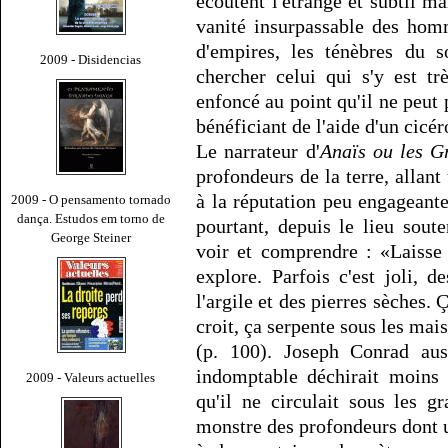
écoutent l'étrange et subtil ma
vanité insurpassable des hom
d'empires, les ténèbres du so
2009 - Disidencias
chercher celui qui s'y est t
enfoncé au point qu'il ne peut 
bénéficiant de l'aide d'un cicé
Le narrateur d'
Anaïs ou les G
profondeurs de la terre, allan
à la réputation peu engageante
2009 - O pensamento tornado
dança. Estudos em torno de
pourtant, depuis le lieu soute
George Steiner
voir et comprendre : «Laisse
explore. Parfois c'est joli, d
l'argile et des pierres sèches. Ç
croit, ça serpente sous les maiso
(p. 100). Joseph Conrad auss
indomptable déchirait moins 
2009 - Valeurs actuelles
qu'il ne circulait sous les 
monstre des profondeurs dont un