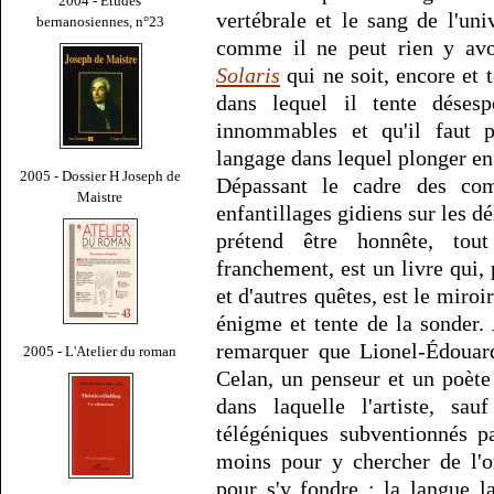
2004 - Études
vertébrale et le sang de l'uni
bernanosiennes, n°23
comme il ne peut rien y avo
Solaris
qui ne soit, encore et 
dans lequel il tente déses
innommables et qu'il faut 
langage dans lequel plonger e
2005 - Dossier H Joseph de
Dépassant le cadre des comp
Maistre
enfantillages gidiens sur les d
prétend être honnête, tou
franchement, est un livre qui, p
et d'autres quêtes, est le miro
énigme et tente de la sonder. À
remarquer que Lionel-Édouard
2005 - L'Atelier du roman
Celan, un penseur et un poète 
dans laquelle l'artiste, sa
télégéniques subventionnés pa
moins pour y chercher de l'o
pour s'y fondre : la langue l