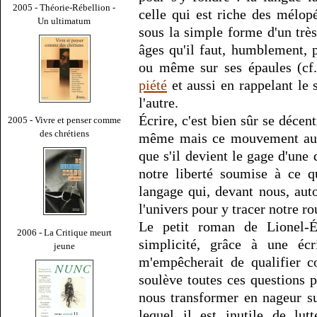
2005 - Théorie-Rébellion -
celle qui est riche des mélopé
Un ultimatum
sous la simple forme d'un très
âges qu'il faut, humblement, 
ou même sur ses épaules (cf.
piété
et aussi en rappelant le 
l'autre.
Écrire, c'est bien sûr se décen
2005 - Vivre et penser comme
des chrétiens
même mais ce mouvement aussi
que s'il devient le gage d'une 
notre liberté soumise à ce q
langage qui, devant nous, aut
l'univers pour y tracer notre r
Le petit roman de Lionel-É
2006 - La Critique meurt
simplicité, grâce à une écr
jeune
m'empêcherait de qualifier
soulève toutes ces questions 
nous transformer en nageur s
lequel il est inutile de lut