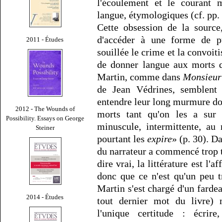
l'écoulement et le courant 
langue, étymologiques (cf. pp. 
Cette obsession de la source
d'accéder à une forme de pu
2011 - Études
souillée le crime et la convoit
de donner langue aux morts 
Martin, comme dans
Monsieur
de Jean Védrines, semblent
entendre leur long murmure do
2012 - The Wounds of
morts tant qu'on les a sur 
Possibility. Essays on George
minuscule, intermittente, au
Steiner
pourtant les
expire
» (p. 30). Da
du narrateur a commencé trop tôt
dire vrai, la littérature est l'
donc que ce n'est qu'un peu 
Martin s'est chargé d'un fardeau
2014 - Études
tout dernier mot du livre) m
l'unique certitude : écrire