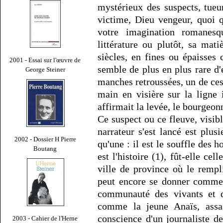
mystérieux des suspects, tueur
victime, Dieu vengeur, quoi q
votre imagination romanesq
littérature ou plutôt, sa mat
siècles, en fines ou épaisses
2001 - Essai sur l'œuvre de
semble de plus en plus rare d'e
George Steiner
manches retroussées, un de ce
main en visière sur la ligne
affirmait la levée, le bourgeo
Ce suspect ou ce fleuve, visibl
narrateur s'est lancé est plus
2002 - Dossier H Pierre
qu'une : il est le souffle des 
Boutang
est l'histoire (1), fût-elle ce
ville de province où le rempl
peut encore se donner comme u
communauté des vivants et de
comme la jeune Anaïs, assas
conscience d'un journaliste de
2003 - Cahier de l'Herne