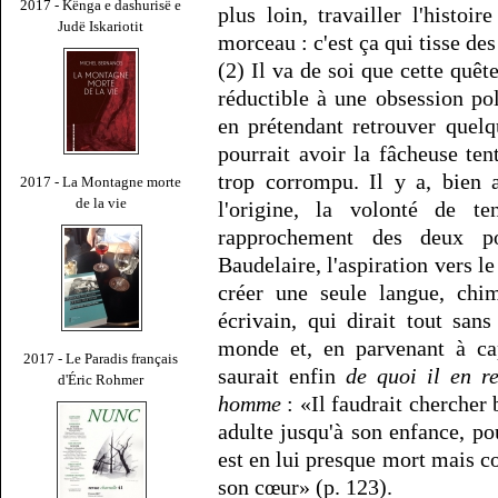
2017 - Kënga e dashurisë e
plus loin, travailler l'histoir
Judë Iskariotit
morceau : c'est ça qui tisse des
(2) Il va de soi que cette quê
réductible à une obsession pol
en prétendant retrouver quel
pourrait avoir la fâcheuse ten
trop corrompu. Il y a, bien 
2017 - La Montagne morte
de la vie
l'origine, la volonté de te
rapprochement des deux pos
Baudelaire, l'aspiration vers le 
créer une seule langue, chim
écrivain, qui dirait tout sans
monde et, en parvenant à cap
2017 - Le Paradis français
saurait enfin
de quoi il en r
d'Éric Rohmer
homme
: «Il faudrait chercher 
adulte jusqu'à son enfance, po
est en lui presque mort mais c
son cœur» (p. 123).