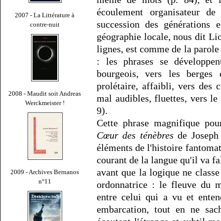
écoulement organisateur de
2007 - La Littérature à
succession des générations e
contre-nuit
géographie locale, nous dit L
lignes, est comme de la parole 
: les phrases se développen
bourgeois, vers les berges
prolétaire, affaibli, vers des 
2008 - Maudit soit Andreas
mal audibles, fluettes, vers le
Werckmeister !
9).
Cette phrase magnifique pour
Cœur des ténèbres
de Joseph 
éléments de l'histoire fantomat
courant de la langue qu'il va 
avant que la logique ne class
2009 - Archives Bernanos
n°11
ordonnatrice : le fleuve du 
entre celui qui a vu et ente
embarcation, tout en ne sac