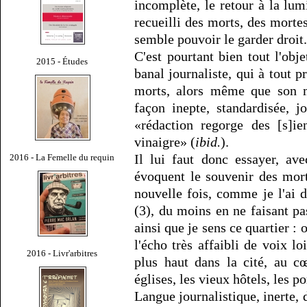
incomplète, le retour à la lu
recueilli des morts, des mortes
semble pouvoir le garder droit.
C'est pourtant bien tout l'o
2015 - Études
banal journaliste, qui à tout p
morts, alors même que son mé
façon inepte, standardisée, j
«rédaction regorge des [s]
vinaigre» (
ibid.
).
Il lui faut donc essayer, av
2016 - La Femelle du requin
évoquent le souvenir des mort
nouvelle fois, comme je l'ai d
(3), du moins en ne faisant pa
ainsi que je sens ce quartier :
l'écho très affaibli de voix l
2016 - Livr'arbitres
plus haut dans la cité, au c
églises, les vieux hôtels, les po
Langue journalistique, inerte, 