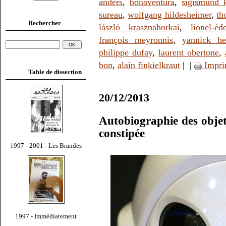
anders
,
bonaventura
,
sigismund 
sureau
,
wolfgang hildesheimer
,
th
Rechercher
lászló krasznahorkai
,
lionel-é
françois meyronnis
,
yannick he
philippe dufay
,
laurent obertone
,
bon
,
alain finkielkraut
|
|
Impri
Table de dissection
20/12/2013
Autobiographie des objet
constipée
1997 - 2001 - Les Brandes
1997 - Immédiatement