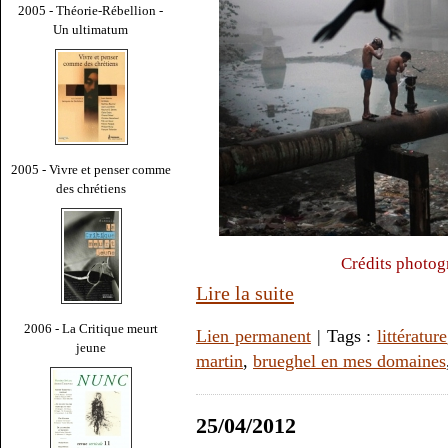
2005 - Théorie-Rébellion -
Un ultimatum
2005 - Vivre et penser comme
des chrétiens
Crédits photog
Lire la suite
2006 - La Critique meurt
Lien permanent
| Tags :
littérature
jeune
martin
,
brueghel en mes domaines
25/04/2012