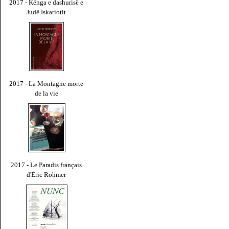
2017 - Kënga e dashurisë e
Judë Iskariotit
2017 - La Montagne morte
de la vie
2017 - Le Paradis français
d'Éric Rohmer