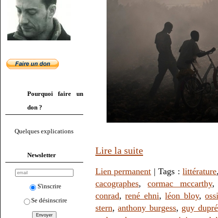
Pourquoi faire un
don ?
Quelques explications
Lire la suite
Newsletter
Lien permanent
| Tags :
littérature
cacographes
,
cormac mccarthy
S'inscrire
conrad
,
rené ehni
,
léon bloy
,
oss
Se désinscrire
stern
,
anthony burgess
,
guy dupré