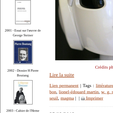
2001 - Essai sur l'œuvre de
George Steiner
Crédits p
2002 - Dossier H Pierre
Lire la suite
Boutang
Lien permanent
| Tags :
littératur
bon
,
lionel-édouard martin
,
w. g. 
seuil
,
magma
|
|
Imprimer
2003 - Cahier de l'Herne