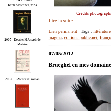
2004 - Études
bernanosiennes, n°23
Crédits photographi
Lire la suite
Lien permanent
| Tags :
littérature
magma
,
éditions publie.net
,
franço
2005 - Dossier H Joseph de
Maistre
07/05/2012
Brueghel en mes domaine
2005 - L'Atelier du roman