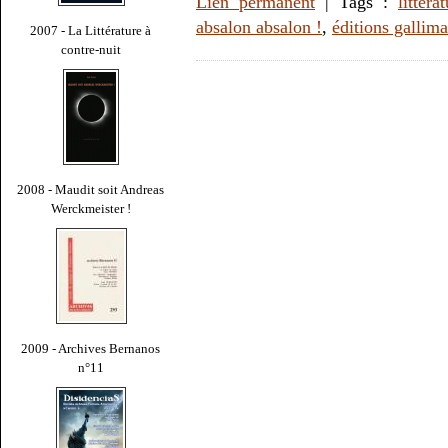
Lien permanent
| Tags :
littéra
absalon absalon !
,
éditions gallim
2007 - La Littérature à
contre-nuit
2008 - Maudit soit Andreas
Werckmeister !
2009 - Archives Bernanos
n°11