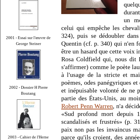
quelq
duran
un mo
celui qui empêche les cheval
324), puis se dédoubler dans
2001 - Essai sur l'œuvre de
Quentin (cf. p. 340) qui n'en f
George Steiner
être un hasard que cette voix i
Rosa Coldfield qui, nous dit F
s'affirmer) comme le poète laur
à l'usage de la stricte et m
poèmes, odes panégyriques et 
2002 - Dossier H Pierre
et inépuisable volonté de ne p
Boutang
partie des États-Unis, au mo
Robert Penn Warren
, n'a déci
«Sud profond mort depuis 1
scandalisés et frustrés» (p. 3
paix non pas les invaincus ma
parce qu'ils croient, des anné
2003 - Cahier de l'Herne