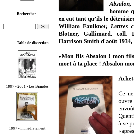
Absalon,
homme qui
Rechercher
en eut tant qu’ils le détruis
William Faulkner,
Lettres c
Blotner, Gallimard, coll.
Harrison Smith d'août 1934, 
Table de dissection
«Mon fils Absalon ! mon fils
mort à ta place ! Absalon mon 
Ache
1997 - 2001 - Les Brandes
Ce ne
ouvr
envoû
Quent
à se p
1997 - Immédiatement
«aprè