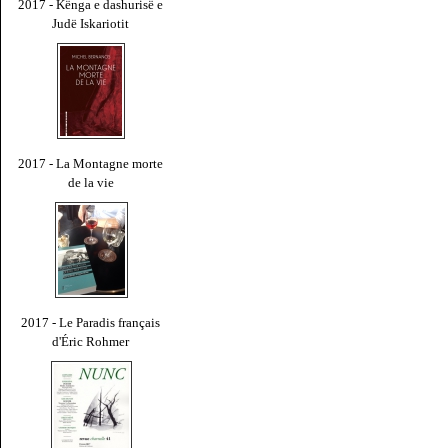
2017 - Kënga e dashurisë e
Judë Iskariotit
2017 - La Montagne morte
de la vie
2017 - Le Paradis français
d'Éric Rohmer