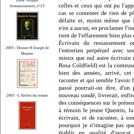
2004 - Études
celles et ceux qui ont pu l'ap
bernanosiennes, n°23
cas se contenter de rien de p
défaite et, moins même que l
n'en a aucun, en proclamer l'in
tient de l'effarement bien plus 
Écrivain du ressassement o
2005 - Dossier H Joseph de
l'entretien perpétuel avec s
Maistre
mieux que nul autre écrivain m
Rosa Coldfield) est la conteuse 
bien des années, arrivé, cet
raconter et qui semble l'avoir 
passé pourrait-on dire, d'un
nouveau sondé, livrerait, enfin,
2005 - L'Atelier du roman
des conséquences sur le présent
à témoin le jeune Quentin, lu
écrivain, et de raconter, à son
pourquoi je n'imagine pas qu
établir en qualité d'avoc