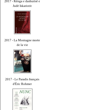
2017 - Kënga e dashurisë e
Judë Iskariotit
2017 - La Montagne morte
de la vie
2017 - Le Paradis français
d'Éric Rohmer