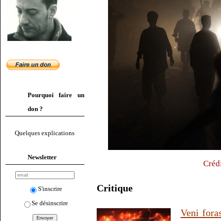
Pourquoi faire un
don ?
Quelques explications
Newsletter
Crédi
Critique
S'inscrire
Se désinscrire
Veni fora