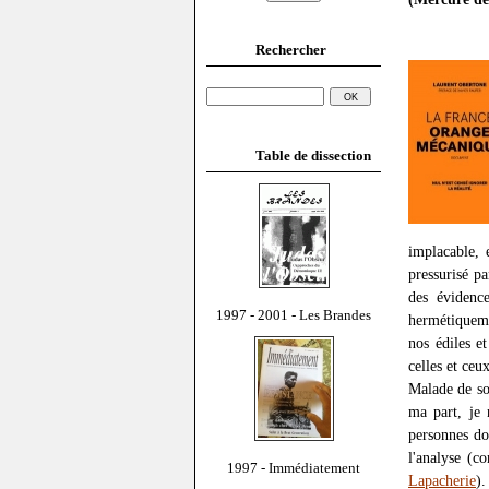
Rechercher
Table de dissection
implacable, 
pressurisé pa
des évidence
1997 - 2001 - Les Brandes
hermétiqueme
nos édiles e
celles et ceux
Malade de son
ma part, je 
personnes do
l'analyse (
1997 - Immédiatement
Lapacherie
)