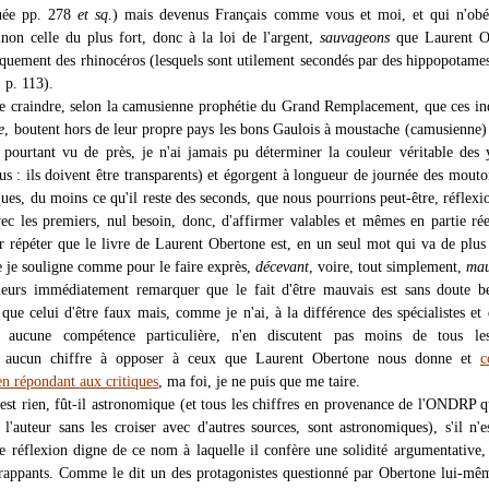
uée pp. 278
et sq.
) mais devenus Français comme vous et moi, et qui n'obéi
inon celle du plus fort, donc à la loi de l'argent,
sauvageons
que Laurent O
uement des rhinocéros (lesquels sont utilement secondés par des hippopotame
. p. 113).
e craindre, selon la camusienne prophétie du Grand Remplacement, que ces in
e
, boutent hors de leur propre pays les bons Gaulois à moustache (camusienne)
t pourtant vu de près, je n'ai jamais pu déterminer la couleur véritable des
 : ils doivent être transparents) et égorgent à longueur de journée des mouto
ues, du moins ce qu'il reste des seconds, que nous pourrions peut-être, réflexio
ec les premiers, nul besoin, donc, d'affirmer valables et mêmes en partie rée
ur répéter que le livre de Laurent Obertone est, en un seul mot qui va de plus
ue je souligne comme pour le faire exprès,
décevant
, voire, tout simplement,
mau
lleurs immédiatement remarquer que le fait d'être mauvais est sans doute 
que celui d'être faux mais, comme je n'ai, à la différence des spécialistes et
t aucune compétence particulière, n'en discutent pas moins de tous les
, aucun chiffre à opposer à ceux que Laurent Obertone nous donne et
c
n répondant aux critiques
, ma foi, je ne puis que me taire.
'est rien, fût-il astronomique (et tous les chiffres en provenance de l'ONDRP 
'auteur sans les croiser avec d'autres sources, sont astronomiques), s'il n'e
e réflexion digne de ce nom à laquelle il confère une solidité argumentative,
rappants. Comme le dit un des protagonistes questionné par Obertone lui-m