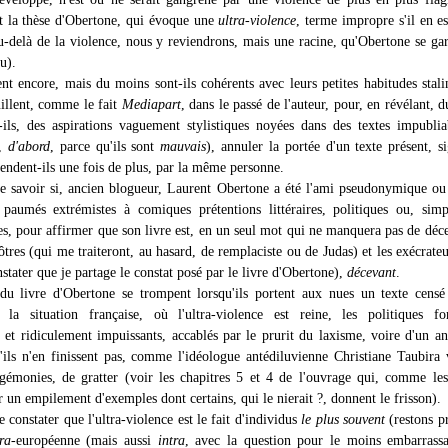
est la thèse d'Obertone, qui évoque une
ultra-violence
, terme impropre s'il en est
au-delà de la violence, nous y reviendrons, mais une racine, qu'Obertone se ga
u).
ent encore, mais du moins sont-ils cohérents avec leurs petites habitudes stali
uillent, comme le fait
Mediapart
, dans le passé de l'auteur, pour, en révélant, 
-ils, des aspirations vaguement stylistiques noyées dans des textes impublia
s,
d'abord
, parce qu'ils sont
mauvais
), annuler la portée d'un texte présent, s
endent-ils une fois de plus, par la même personne.
e savoir si, ancien blogueur, Laurent Obertone a été l'ami pseudonymique ou
paumés extrémistes à comiques prétentions littéraires, politiques ou, sim
ues, pour affirmer que son livre est, en un seul mot qui ne manquera pas de déc
ôtres (qui me traiteront, au hasard, de remplaciste ou de Judas) et les exécrateu
stater que je partage le constat posé par le livre d'Obertone),
décevant
.
du livre d'Obertone se trompent lorsqu'ils portent aux nues un texte censé
e la situation française, où l'ultra-violence est reine, les politiques f
 et ridiculement impuissants, accablés par le prurit du laxisme, voire d'un a
'ils n'en finissent pas, comme l'idéologue antédiluvienne Christiane Taubira
 gémonies, de gratter (voir les chapitres 5 et 4 de l'ouvrage qui, comme les
 un empilement d'exemples dont certains, qui le nierait ?, donnent le frisson).
 constater que l'ultra-violence est le fait d'individus
le plus souvent
(restons p
ra
-européenne (mais aussi
intra
, avec la question pour le moins embarrassa