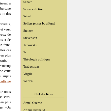
Sabato
ssent à
bertone
Science-fiction
s ou des
Sebald
Sollers (et ses bouffons)
dividus,
 et yeux
Steiner
 yeux de
Stevenson
ns et de
n faite,
Tarkovski
lles ces
Tarr
 en plus
Théologie politique
vais
.
beaucoup
Traductions
 de ceux
Virgile
 sujets
Warren
onfirme
que nous
Ciel des fixes
st sous-
 en plus
Armel Guerne
ême, «On
Arthur Rimbaud