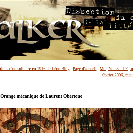
tions d'un solitaire en 1916 de Léon Bloy
|
Page d'accueil
|
Moi, Youssouf F., n
février 2006, meur
 Orange mécanique de Laurent Obertone