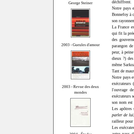
déchiffrent.
George Steiner
Notre pays e
Bonnefoy à ce
son rayonneme
La France es
qui fit la pr
des gouverne
2003 - Gueules d'amour
parangon de 
peur, à peine
dieux ?) des
même Sarkozy,
Tant de maux 
Notre pays es
exécrateurs 
2003 - Revue des deux
l'ouvrage d
mondes
exécrateurs s
son nom est 
Les apôtres 
parler de lui
railleur pour 
Les exécrate
autre pays d