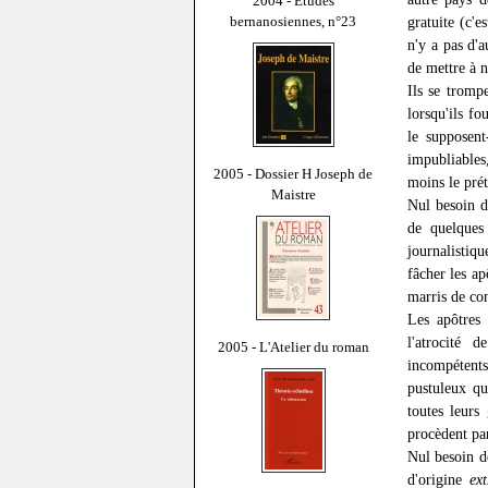
2004 - Études
bernanosiennes, n°23
gratuite (c'
n'y a pas d'
de mettre à n
Ils se tromp
lorsqu'ils fo
le supposent
impubliable
2005 - Dossier H Joseph de
moins le prét
Maistre
Nul besoin d
de quelques 
journalistiq
fâcher les ap
marris de con
Les apôtres 
l'atrocité d
2005 - L'Atelier du roman
incompétents
pustuleux qu
toutes leurs
procèdent par
Nul besoin de
d'origine
ext