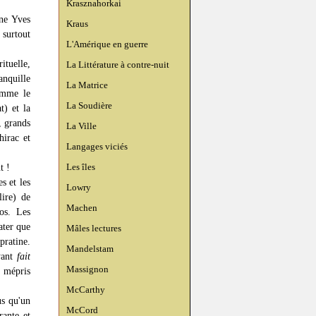
Krasznahorkai
nne Yves
Kraus
 surtout
L'Amérique en guerre
ituelle,
La Littérature à contre-nuit
anquille
La Matrice
omme le
La Soudière
t) et la
, grands
La Ville
hirac et
Langages viciés
Les îles
t !
s et les
Lowry
lire) de
Machen
os. Les
ater que
Mâles lectures
pratine.
Mandelstam
ayant
fait
Massignon
e mépris
McCarthy
us qu'un
McCord
rante et