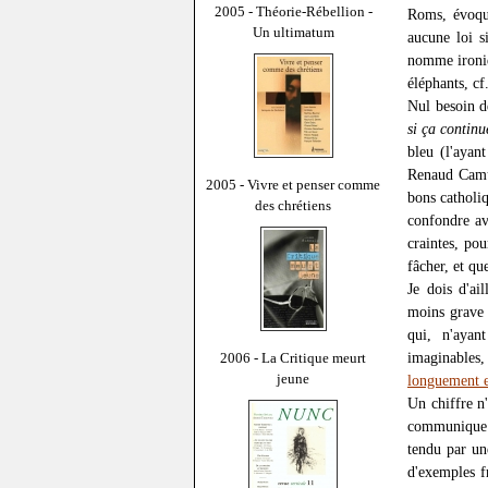
2005 - Théorie-Rébellion -
Roms, évoq
Un ultimatum
aucune loi s
nomme ironiq
éléphants, cf
Nul besoin d
si ça continu
bleu (l'ayan
Renaud Camus
2005 - Vivre et penser comme
bons catholiq
des chrétiens
confondre av
craintes, po
fâcher, et q
Je dois d'ai
moins grave 
qui, n'ayan
imaginables
2006 - La Critique meurt
jeune
longuement e
Un chiffre n
communique l
tendu par un
d'exemples f