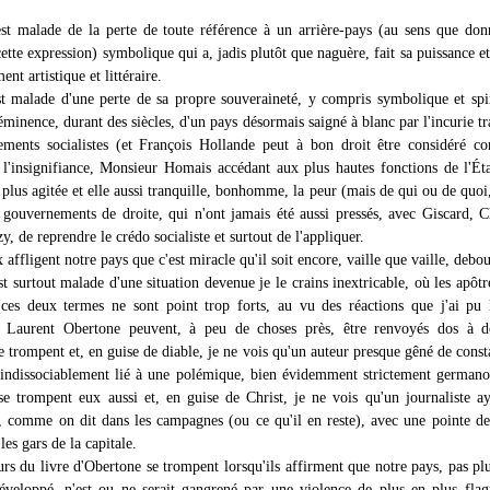
st malade de la perte de toute référence à un arrière-pays (au sens que do
tte expression) symbolique qui a, jadis plutôt que naguère, fait sa puissance et
nt artistique et littéraire.
t malade d'une perte de sa propre souveraineté, y compris symbolique et spir
ééminence, durant des siècles, d'un pays désormais saigné à blanc par l'incurie tr
ments socialistes (et François Hollande peut à bon droit être considéré c
l'insignifiance, Monsieur Homais accédant aux plus hautes fonctions de l'Éta
 plus agitée et elle aussi tranquille, bonhomme, la peur (mais de qui ou de quoi
 gouvernements de droite, qui n'ont jamais été aussi pressés, avec Giscard, C
 de reprendre le crédo socialiste et surtout de l'appliquer.
affligent notre pays que c'est miracle qu'il soit encore, vaille que vaille, debou
t surtout malade d'une situation devenue je le crains inextricable, où les apôtre
(ces deux termes ne sont point trop forts, au vu des réactions que j'ai pu 
e Laurent Obertone peuvent, à peu de choses près, être renvoyés dos à d
e trompent et, en guise de diable, je ne vois qu'un auteur presque gêné de const
indissociablement lié à une polémique, bien évidemment strictement germano
se trompent eux aussi et, en guise de Christ, je ne vois qu'un journaliste 
, comme on dit dans les campagnes (ou ce qu'il en reste), avec une pointe d
les gars de la capitale.
urs du livre d'Obertone se trompent lorsqu'ils affirment que notre pays, pas pl
éveloppé, n'est ou ne serait gangrené par une violence de plus en plus flag