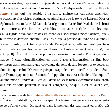
ne vérité révélée, représente un gage de sérieux et la base d'une véritable dis
qui s'engagea pendant une fameuse et très polémique série initiée par Franc
Bellum civile
qui me semble, à la relire, malgré ses outrances assumées 
tre beaucoup plus claire, pertinente et stimulante que le texte de Laurent Oberto
répétons-le, est malade. Malade de la négation de la réalité. Malade de l'abrut
nces, pourchassées lors de véritables ratonnades verbales, où les mal
s à la rigide doxa sont passés au tabac des accusations moralisatrices, que
auteur avec la dernière énergie. Ainsi, bien que la préface du livre de Laurent O
Xavier Raufer, soit toute proche de l'insignifiance, elle ne s'est pas tr
s trois étapes par lesquelles les thèses de l'auteur allaient être,
sont
, dé
s (cf. p. 8). À ce titre, ma propre note présentera au moins l'avantage, du 
échapper à cette disqualification en trois étapes (l'indignation, la fine bou
hominem
) aussi sommaire que convenue, du reste depuis longtemps exposée, m
 domaine que celui d'Obertone puisqu'il s'agit de la critique d'art (et de littératu
ippe Domecq ayant bataillé contre Philippe Sollers et sa ridicule soldatesque. 
 par une mise à l'index du livre qui dérange, c'est bien évidemment faire croir
 plus que critiqué pourrait se révéler dangereux, ce qu'il n'est en aucun cas,
rieux.
t encore malade de la
nullité intellectuelle de ses hommes politiques
, de l'imp
n État en quasi-faillite, de son incapacité à former des générations aptes voir
 ce qu'elles voient, écoutent et, dans le meilleur des cas, lisent ou plutôt, dé