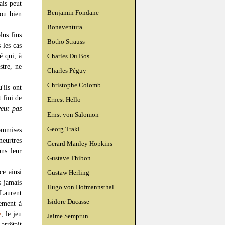
ais peut
Benjamin Fondane
ou bien
Bonaventura
lus fins
Botho Strauss
 les cas
é qui, à
Charles Du Bos
stre, ne
Charles Péguy
Christophe Colomb
'ils ont
 fini de
Ernest Hello
veut pas
Ernst von Salomon
Georg Trakl
commises
meurtres
Gerard Manley Hopkins
ans leur
Gustave Thibon
ce ainsi
Gustaw Herling
s jamais
Hugo von Hofmannsthal
 Laurent
Isidore Ducasse
rement à
e
, le jeu
Jaime Semprun
arrêtait