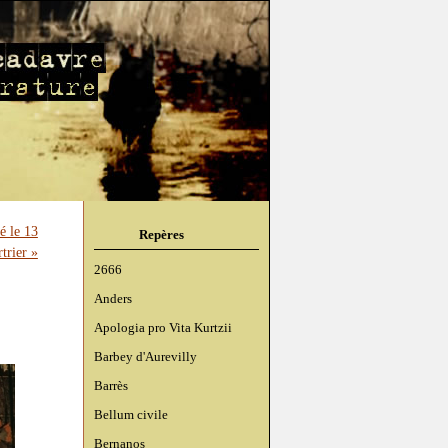
é le 13
Repères
trier »
2666
Anders
Apologia pro Vita Kurtzii
Barbey d'Aurevilly
Barrès
Bellum civile
Bernanos