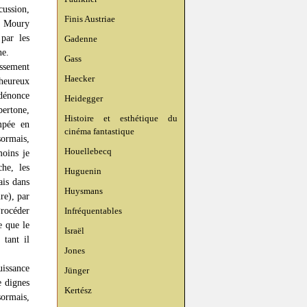
cussion,
Finis Austriae
is Moury
par les
Gadenne
ne.
Gass
issement
Haecker
heureux
 dénonce
Heidegger
bertone,
Histoire et esthétique du
ompée en
cinéma fantastique
sormais,
Houellebecq
moins je
che, les
Huguenin
ais dans
Huysmans
re), par
Procéder
Infréquentables
e que le
Israël
 tant il
Jones
uissance
Jünger
e dignes
Kertész
sormais,