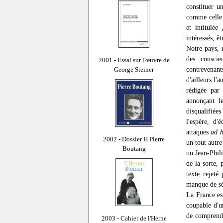
constituer u
comme celle 
et intitulée
intéressés, ê
Notre pays, 
des conscie
2001 - Essai sur l'œuvre de
contrevenant
George Steiner
d'ailleurs l'
rédigée par 
annonçant le
disqualifiée
l'espère, d'
attaques
ad 
2002 - Dossier H Pierre
un tout autre
Boutang
un Jean-Phil
de la sorte,
texte rejeté
manque de sé
La France es
coupable d'u
de comprendre
2003 - Cahier de l'Herne