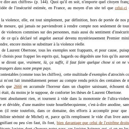
re dire aux chiffres» (p. 144). Quoi qu'il en soit, n'importe quel citoyen franç
 idée de l'insécurité estimée, en France, au moyen d'un site tel que
celui-ci
 la violence, elle, est tout simplement, par définition, hors de portée de nos p
de mesure, qui jamais ne parviendront à rendre compte non seulement de tous
s, de violences commises sur des personnes, mais aussi du sentiment d'insécurit
e de ce qu'a déclaré tel angelot asexué devenu mystérieusement Premier mini
ndre, encore moins se substituer à la violence réelle.
e de Laurent Obertone, tous les exemples sont frappants, et pour cause, puisqu
é choisis pour frapper les esprits qui, hagards ou dégoûtés une fois qu'ils auront
e, se diront que,
vraiment, là, ça suffit, il faut faire quelque chose si on ne 
trangers dans notre propre pays
.
contestables (comme tous les chiffres), cette multitude d'exemples d'atrocités 
ui m'ont fait immédiatement penser au compte rendu précis des centaines de 
tels que
2666
en accumule l'horreur dans un chapitre saisissant, échouent d
i était, du moins je le suppose, de conforter les thèses de Laurent Obertone.
rtent absolument rien, et tournent à vide dans la monotonie de l'ultra-violen
e et dévidée, d'une manière toute houellebecquienne, c'est-à-dire anodine, san
on (il reste toutefois, dans ce domaine, des efforts à accomplir pour que
ihiliste sérénité de Michel) et, parce qu'ils remplissent le vide d'un livre aut
gnifiant ou peu s'en faut, ils font,
bien davantage que celui de l'extrême droit
lérants laxistes dont s'honore notre pays, ces laxistes haineux qui, si on ne les 