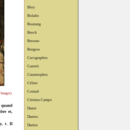
Bloy
Bolaño
Boutang
Broch
Browne
Burgess
Cacographes
Canetti
Catastrophes
Céline
Conrad
 Images).
Cristina Campo
t quand
Dante
ber et,
Dantec
y
, t. II
Darien