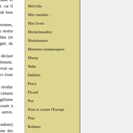
, car il
Melville
rde bien
Mer variable...
Mes livres
niennes,
du moins
Michelstaedter
bles (et
Moitrinaires
igné, du
Monstres romanesques
 déclaré
Muray
plement,
Nabe
evoir ou
rs (tout
Oubliés
Percy
 révéler
Picard
orcément
ngélisme
Poe
 vouée à
Pour et contre l'Europe
 autres,
Praz
rudents)
Rohmer
nte des