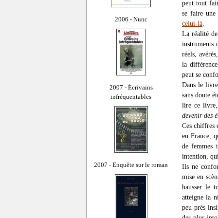
peut tout fai
se faire une
2006 - Nunc
celui-là
.
La réalité de
instruments 
réels, avéré
la différenc
peut se confo
Dans le livr
2007 - Écrivains
sans doute ét
infréquentables
lire ce livr
devenir des é
Ces chiffres 
en France, q
de femmes 
intention, qu
2007 - Enquête sur le roman
Ils ne confo
mise en scèn
hausser le t
atteigne la n
peu près insi
des plus into