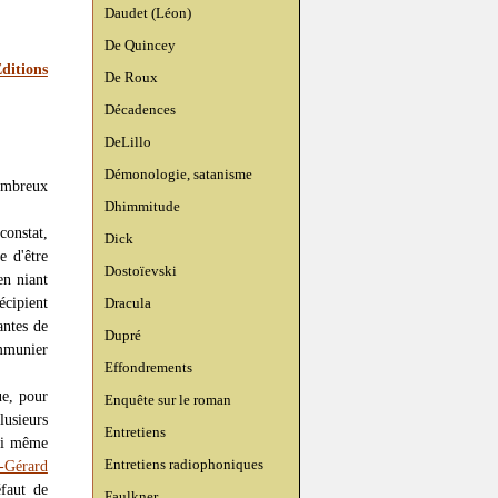
Daudet (Léon)
De Quincey
ditions
De Roux
Décadences
DeLillo
Démonologie, satanisme
nombreux
Dhimmitude
onstat,
Dick
e d'être
Dostoïevski
en niant
écipient
Dracula
antes de
Dupré
ommunier
Effondrements
ue, pour
Enquête sur le roman
lusieurs
Entretiens
 ni même
Entretiens radiophoniques
-Gérard
éfaut de
Faulkner