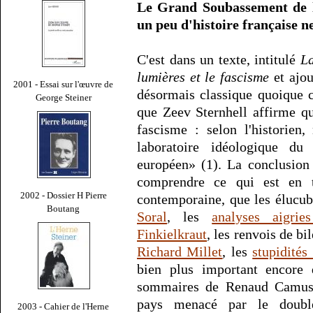
Le Grand Soubassement de l
un peu d'histoire française n
C'est dans un texte, intitulé
La
lumières et le fascisme
et ajou
2001 - Essai sur l'œuvre de
désormais classique quoique 
George Steiner
que Zeev Sternhell affirme qu'
fascisme : selon l'historien,
laboratoire idéologique d
européen» (1). La conclusion 
comprendre ce qui est en 
2002 - Dossier H Pierre
contemporaine, que les élucub
Boutang
Soral
, les
analyses aigr
Finkielkraut
, les renvois de bi
Richard Millet
, les
stupidités
bien plus important encore
sommaires de Renaud Camus l
pays menacé par le doubl
2003 - Cahier de l'Herne