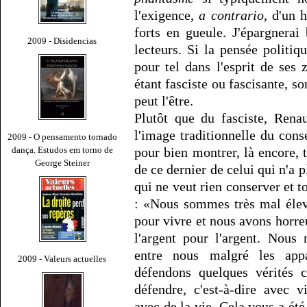
l'exigence,
a contrario
, d'un 
forts en gueule. J'épargnera
2009 - Disidencias
lecteurs. Si la pensée polit
pour tel dans l'esprit de ses
étant fasciste ou fascisante, s
peut l'être.
Plutôt que du fasciste, Rena
l'image traditionnelle du conse
2009 - O pensamento tornado
dança. Estudos em torno de
pour bien montrer, là encore, 
George Steiner
de ce dernier de celui qui n'a p
qui ne veut rien conserver et t
: «Nous sommes très mal élevé
pour vivre et nous avons horre
l'argent pour l'argent. Nou
entre nous malgré les app
2009 - Valeurs actuelles
défendons quelques vérités 
défendre, c'est-à-dire avec v
avec de la vie. Cela vous a été