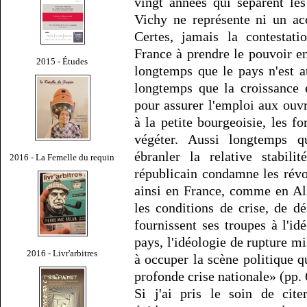
vingt années qui séparent le
Vichy ne représente ni un ac
Certes, jamais la contestati
France à prendre le pouvoir en
2015 - Études
longtemps que le pays n'est a
longtemps que la croissance é
pour assurer l'emploi aux ouvr
à la petite bourgeoisie, les f
végéter. Aussi longtemps qu
ébranler la relative stabili
2016 - La Femelle du requin
républicain condamne les révol
ainsi en France, comme en All
les conditions de crise, de dé
fournissent ses troupes à l'id
pays, l'idéologie de rupture m
2016 - Livr'arbitres
à occuper la scène politique q
profonde crise nationale» (pp. 
Si j'ai pris le soin de cite