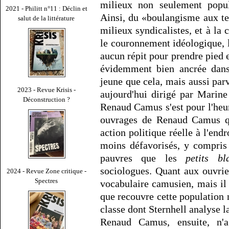
milieux non seulement popul
2021 - Philitt n°11 : Déclin et
Ainsi, du «boulangisme aux ten
salut de la littérature
milieux syndicalistes, et à la
le couronnement idéologique, 
aucun répit pour prendre pied e
évidemment bien ancrée dans 
jeune que cela, mais aussi parv
2023 - Revue Krisis -
aujourd'hui dirigé par Marine
Déconstruction ?
Renaud Camus s'est pour l'heur
ouvrages de Renaud Camus que
action politique réelle à l'end
moins défavorisés, y compris
pauvres que les
petits bl
sociologues. Quant aux ouvrie
2024 - Revue Zone critique -
Spectres
vocabulaire camusien, mais il 
que recouvre cette population
classe dont Sternhell analyse 
Renaud Camus, ensuite, n