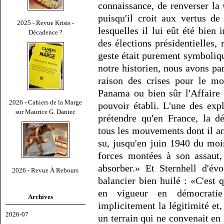
connaissance, de renverser la
puisqu'il croit aux vertus de
2025 - Revue Krisis -
lesquelles il lui eût été bien 
Décadence ?
des élections présidentielles,
geste était purement symbolique
notre historien, nous avons p
raison des crises pour le m
Panama ou bien sûr l'Affaire 
2026 - Cahiers de la Marge
pouvoir établi. L'une des exp
sur Maurice G. Dantec
prétendre qu'en France, la d
tous les mouvements dont il ana
su, jusqu'en juin 1940 du moi
forces montées à son assaut, 
absorber.» Et Sternhell d'
2026 - Revue À Rebours
balancier bien huilé : «C'est 
en vigueur en démocratie
Archives
implicitement la légitimité et,
2026-07
un terrain qui ne convenait en r