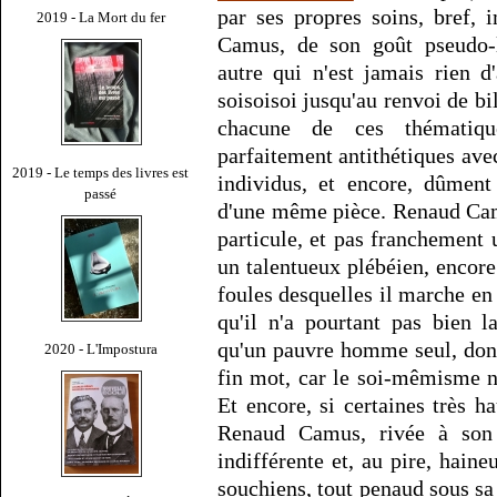
par ses propres soins, bref,
2019 - La Mort du fer
Camus, de son goût pseudo
autre qui n'est jamais rien d
soisoisoi jusqu'au renvoi de bi
chacune de ces thématiqu
parfaitement antithétiques ave
2019 - Le temps des livres est
individus, et encore, dûment
passé
d'une même pièce. Renaud Camu
particule, et pas franchement 
un talentueux plébéien, enco
foules desquelles il marche en 
qu'il n'a pourtant pas bien 
qu'un pauvre homme seul, dont
2020 - L'Impostura
fin mot, car le soi-mêmisme 
Et encore, si certaines très h
Renaud Camus, rivée à son 
indifférente et, au pire, hain
souchiens, tout penaud sous sa 