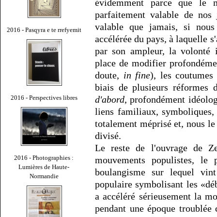
évidemment parce que le mé
parfaitement valable de nos
valable que jamais, si nous
2016 - Pasqyra e te rrefyemit
accélérée du pays, à laquelle s
par son ampleur, la volonté 
place de modifier profondéme
doute,
in fine
), les coutumes 
biais de plusieurs réformes d
2016 - Perspectives libres
d'abord
, profondément idéologi
liens familiaux, symboliques,
totalement méprisé et, nous l
divisé.
Le reste de l'ouvrage de Ze
2016 - Photographies :
mouvements populistes, le
Lumières de Haute-
boulangisme sur lequel vin
Normandie
populaire symbolisant les «déb
a accéléré sérieusement la mob
pendant une époque troublée 