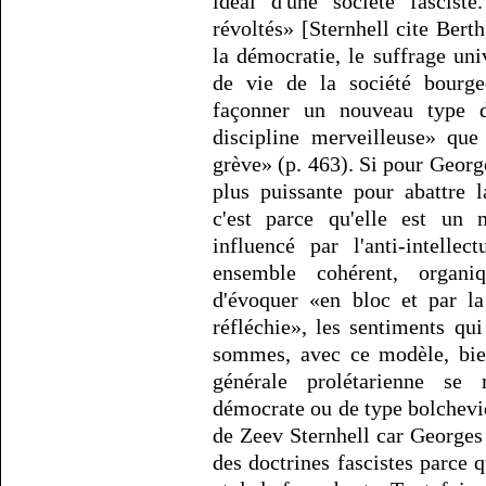
idéal d'une société fasciste
révoltés» [Sternhell cite Bert
la démocratie, le suffrage un
de vie de la société bourgeo
façonner un nouveau type 
discipline merveilleuse» que
grève» (p. 463). Si pour George
plus puissante pour abattre 
c'est parce qu'elle est un m
influencé par l'anti-intelle
ensemble cohérent, organi
d'évoquer «en bloc et par la
réfléchie», les sentiments qu
sommes, avec ce modèle, bie
générale prolétarienne se
démocrate ou de type bolcheviq
de Zeev Sternhell car Georges 
des doctrines fascistes parce 