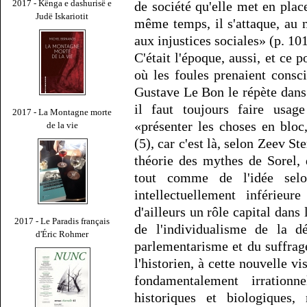
2017 - Kënga e dashurisë e
de société qu'elle met en place
Judë Iskariotit
même temps, il s'attaque, au 
aux injustices sociales» (p. 101
C'était l'époque, aussi, et ce p
où les foules prenaient cons
Gustave Le Bon le répète dans
il faut toujours faire usage
2017 - La Montagne morte
«présenter les choses en bloc
de la vie
(5), car c'est là, selon Zeev S
théorie des mythes de Sorel,
tout comme de l'idée selo
intellectuellement inférieu
d'ailleurs un rôle capital dans 
2017 - Le Paradis français
de l'individualisme de la dé
d'Éric Rohmer
parlementarisme et du suffrag
l'historien, à cette nouvelle
fondamentalement irrationn
historiques et biologiques