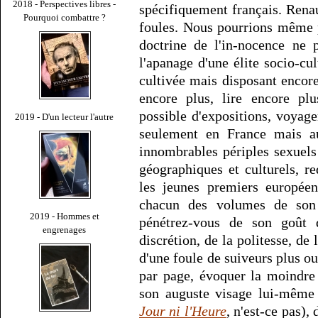
2018 - Perspectives libres -
spécifiquement français. Rena
Pourquoi combattre ?
foules. Nous pourrions même pr
doctrine de l'in-nocence ne 
l'apanage d'une élite socio-c
cultivée mais disposant encore 
encore plus, lire encore pl
possible d'expositions, voyage
2019 - D'un lecteur l'autre
seulement en France mais au
innombrables périples sexuels
géographiques et culturels, 
les jeunes premiers européen
chacun des volumes de son
2019 - Hommes et
pénétrez-vous de son goût 
engrenages
discrétion, de la politesse, de 
d'une foule de suiveurs plus o
par page, évoquer la moindre
son auguste visage lui-même 
Jour ni l'Heure
, n'est-ce pas),