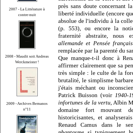
près sans doute concernant la
2007 - La Littérature à
liberté individuelle (encore que
contre-nuit
absolue de l'individu à la coll
(p. 553), ou encore la not
fraternité abstraite, nou
allemande et Pensée français
remplacée par la parenté du sa
2008 - Maudit soit Andreas
Que manque-t-il donc à Ren
Werckmeister !
affirmer clairement que sa pens
très simple : le culte de la fo
brutalité, le simplisme barbar
j'étais méchant ou inconscie
Patrick Buisson (voir
1940-1
infortunes de la vertu
, Albin M
2009 - Archives Bernanos
domaine fort mouvant de
n°11
historicisantes, et analyser
Renaud Camus dans le sens
phantasme
si typiquement h