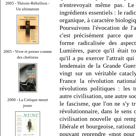
2005 - Théorie-Rébellion -
n'entrevoyait même pas. L
Un ultimatum
ingrédients essentiels : le rad
organique, à caractère biologiq
Poursuivons l'évocation de l'
c'est précisément parce que 
forme radicalisée des aspec
Lumières, parce qu'il était 
2005 - Vivre et penser comme
qu'il a pu exercer l'attrait qu
des chrétiens
lendemain de la Grande Guerr
vingt sur un véritable catac
France la révolution nation
révolutions politiques : les
autre civilisation, une autre s
2006 - La Critique meurt
le fascisme, que l'on ne s'y
jeune
révolutionnaire, dans le sens 
civilisation nouvelle qui rem
libérale et bourgeoise, rationa
pouvant reprendre «mot pour 