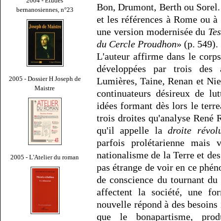
2004 - Études
Bon, Drumont, Berth ou Sorel.
bernanosiennes, n°23
et les références à Rome ou à 
une version modernisée du
Tes
du Cercle Proudhon
» (p. 549).
L'auteur affirme dans le corp
développées par trois des 
2005 - Dossier H Joseph de
Lumières, Taine, Renan et Niet
Maistre
continuateurs désireux de lut
idées formant dès lors le terre
trois droites qu'analyse René
qu'il appelle la
droite révol
parfois prolétarienne mais 
nationalisme de la Terre et des
2005 - L'Atelier du roman
pas étrange de voir en ce phén
de conscience du tournant du
affectent la société, une f
nouvelle répond à des besoins 
que le bonapartisme, produ