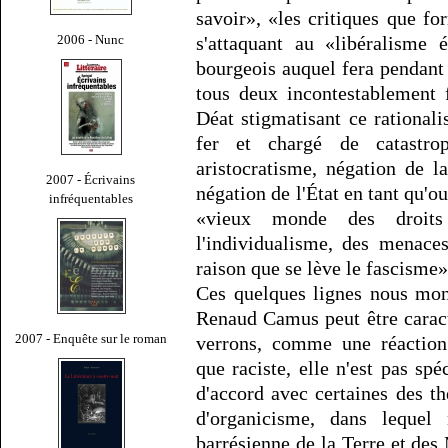
savoir», «les critiques que fo
2006 - Nunc
s'attaquant au «libéralisme
bourgeois auquel fera pendant
tous deux incontestablement 
Déat stigmatisant ce rational
fer et chargé de catastr
aristocratisme, négation de l
2007 - Écrivains
négation de l'État en tant qu'o
infréquentables
«vieux monde des droits 
l'individualisme, des menace
raison que se lève le fascisme»
Ces quelques lignes nous mon
Renaud Camus peut être caract
2007 - Enquête sur le roman
verrons, comme une réaction
que raciste, elle n'est pas sp
d'accord avec certaines des t
d'organicisme, dans lequel 
barrésienne de la Terre et des