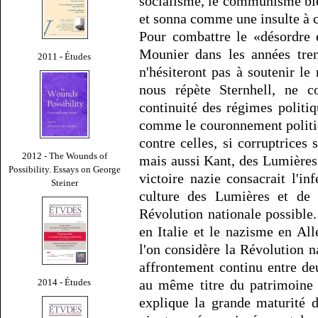
socialisme, le communisme bien
et sonna comme une insulte à c
Pour combattre le «désordre 
Mounier dans les années tren
2011 - Études
n'hésiteront pas à soutenir le
nous répète Sternhell, ne c
continuité des régimes politiq
comme le couronnement politiq
contre celles, si corruptrices
2012 - The Wounds of
mais aussi Kant, des Lumières 
Possibility. Essays on George
victoire nazie consacrait l'inf
Steiner
culture des Lumières et de 
Révolution nationale possibl
en Italie et le nazisme en All
l'on considère la Révolution
affrontement continu entre deu
2014 - Études
au même titre du patrimoine 
explique la grande maturité 