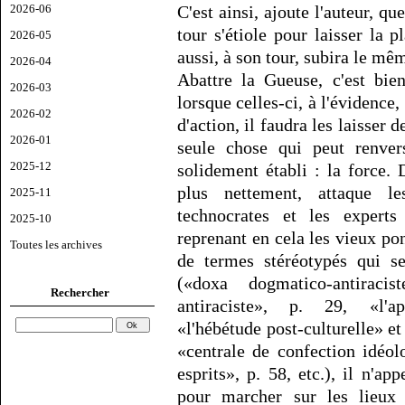
2026-06
C'est ainsi, ajoute l'auteur, 
tour s'étiole pour laisser la 
2026-05
aussi, à son tour, subira le mê
2026-04
Abattre la Gueuse, c'est bie
2026-03
lorsque celles-ci, à l'évidence
2026-02
d'action, il faudra les laisser d
2026-01
seule chose qui peut renver
2025-12
solidement établi : la force.
plus nettement, attaque les
2025-11
technocrates et les experts
2025-10
reprenant en cela les vieux pon
Toutes les archives
de termes stéréotypés qui s
(«doxa dogmatico-antirac
Rechercher
antiraciste», p. 29, «l'ap
«l'hébétude post-culturelle» e
«centrale de confection idéol
esprits», p. 58, etc.), il n'a
pour marcher sur les lieux