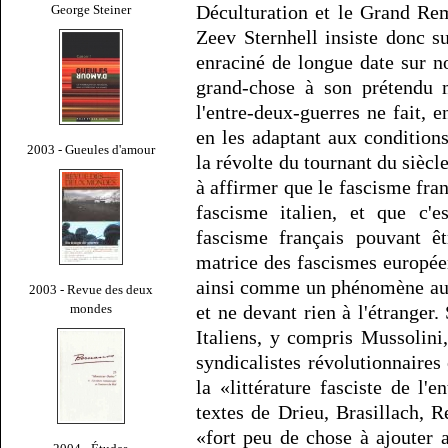
Déculturation et le Grand Re
George Steiner
Zeev Sternhell insiste donc su
enraciné de longue date sur no
grand-chose à son prétendu 
l'entre-deux-guerres ne fait, e
en les adaptant aux conditions
2003 - Gueules d'amour
la révolte du tournant du siècl
à affirmer que le fascisme fran
fascisme italien, et que c'e
fascisme français pouvant 
matrice des fascismes europée
ainsi comme un phénomène aut
2003 - Revue des deux
mondes
et ne devant rien à l'étranger. 
Italiens, y compris Mussolini,
syndicalistes révolutionnaires 
la «littérature fasciste de l'
textes de Drieu, Brasillach, R
«fort peu de chose à ajouter