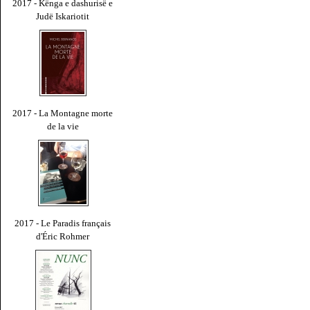
2017 - Kënga e dashurisë e
Judë Iskariotit
2017 - La Montagne morte
de la vie
2017 - Le Paradis français
d'Éric Rohmer