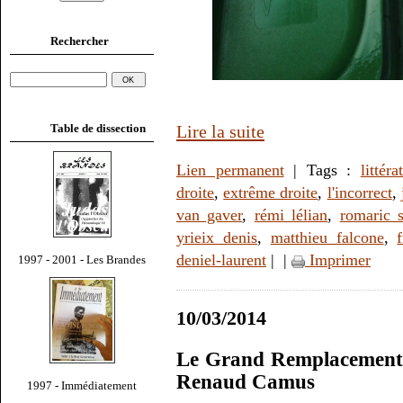
Rechercher
Table de dissection
Lire la suite
Lien permanent
| Tags :
littéra
droite
,
extrême droite
,
l'incorrect
,
van gaver
,
rémi lélian
,
romaric 
yrieix denis
,
matthieu falcone
,
deniel-laurent
|
|
Imprimer
1997 - 2001 - Les Brandes
10/03/2014
Le Grand Remplacement 
Renaud Camus
1997 - Immédiatement