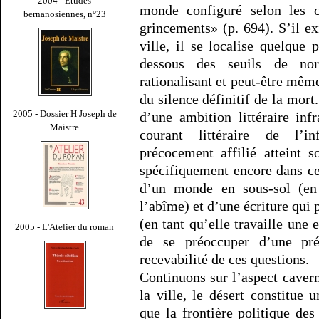
2004 - Études
monde configuré selon les c
bernanosiennes, n°23
grincements» (p. 694). S’il ex
ville, il se localise quelque 
dessous des seuils de no
rationalisant et peut-être même
du silence définitif de la mort.
2005 - Dossier H Joseph de
d’une ambition littéraire inf
Maistre
courant littéraire de l’i
précocement affilié atteint 
spécifiquement encore dans ce
d’un monde en sous-sol (en 
l’abîme) et d’une écriture qui
(en tant qu’elle travaille une
2005 - L'Atelier du roman
de se préoccuper d’une prés
recevabilité de ces questions.
Continuons sur l’aspect caver
la ville, le désert constitue 
que la frontière politique des