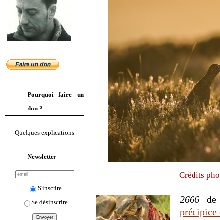
Pourquoi faire un
don ?
Quelques explications
Newsletter
Crédits pho
S'inscrire
2666
de 
Se désinscrire
précipice