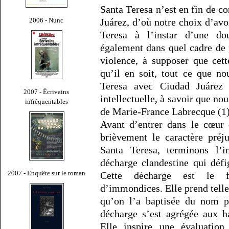
Santa Teresa n’est en fin de c
2006 - Nunc
Juárez, d’où notre choix d’avoi
Teresa à l’instar d’une do
également dans quel cadre de p
violence, à supposer que cet
qu’il en soit, tout ce que no
Teresa avec Ciudad Juárez 
2007 - Écrivains
intellectuelle, à savoir que n
infréquentables
de Marie-France Labrecque (1)
Avant d’entrer dans le cœur 
brièvement le caractère préj
Santa Teresa, terminons l’i
décharge clandestine qui défig
2007 - Enquête sur le roman
Cette décharge est le fr
d’immondices. Elle prend telle
qu’on l’a baptisée du nom po
décharge s’est agrégée aux h
Elle inspire une évaluation 