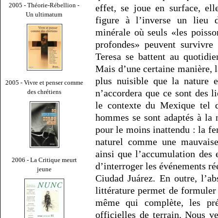
2005 - Théorie-Rébellion -
effet, se joue en surface, el
Un ultimatum
figure à l’inverse un lieu 
minérale où seuls «les poisso
profondes» peuvent survivre 
Teresa se battent au quotidi
Mais d’une certaine manière, 
plus nuisible que la nature 
2005 - Vivre et penser comme
n’accordera que ce sont des l
des chrétiens
le contexte du Mexique tel q
hommes se sont adaptés à la 
pour le moins inattendu : la f
naturel comme une mauvaise 
ainsi que l’accumulation des
2006 - La Critique meurt
d’interroger les événements rée
jeune
Ciudad Juárez. En outre, l’a
littérature permet de formuler
même qui complète, les pré
officielles de terrain. Nous v