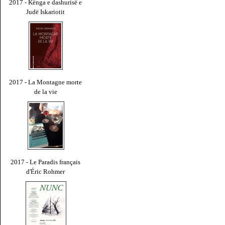
2017 - Kënga e dashurisë e
Judë Iskariotit
2017 - La Montagne morte
de la vie
2017 - Le Paradis français
d'Éric Rohmer