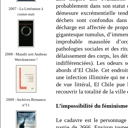
probablement dans son statut d
2007 - La Littérature à
démesure excrémentielle ten
contre-nuit
déchets sont confondus dans
décharge est affectée de prop
gigantesque tumulus, d’immense
improbable mausolée d’or
pathologies sociales et des rit
2008 - Maudit soit Andreas
délaissement des corps, les dét
Werckmeister !
indifférenciées). Les odeurs 
abords d’El Chile. Cet endroi
une infection illimitée qui ne
de vue littéral, El Chile pue
recouvrir la totalité de la ville
2009 - Archives Bernanos
L’impossibilité du féminisme
n°11
Le cadavre est le personnage 
partie de
2666
. Environ toute