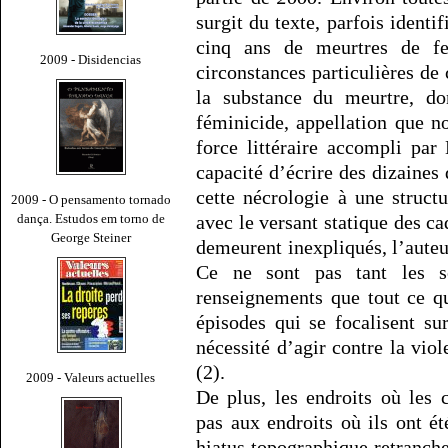
surgit du texte, parfois identi
cinq ans de meurtres de f
2009 - Disidencias
circonstances particulières de
la substance du meurtre, d
féminicide, appellation que n
force littéraire accompli pa
capacité d’écrire des dizaines
cette nécrologie à une struct
2009 - O pensamento tornado
dança. Estudos em torno de
avec le versant statique des c
George Steiner
demeurent inexpliqués, l’auteu
Ce ne sont pas tant les s
renseignements que tout ce qu
épisodes qui se focalisent sur
nécessité d’agir contre la vio
(2).
2009 - Valeurs actuelles
De plus, les endroits où les 
pas aux endroits où ils ont ét
hiatus topographique retranche