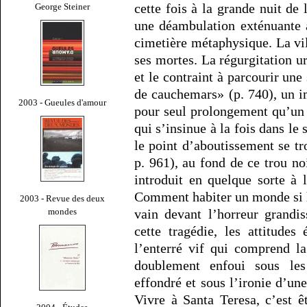
cette fois à la grande nuit de 
George Steiner
une déambulation exténuante 
cimetière métaphysique. La vi
ses mortes. La régurgitation u
et le contraint à parcourir une
de cauchemars» (p. 740), un i
2003 - Gueules d'amour
pour seul prolongement qu’un 
qui s’insinue à la fois dans le 
le point d’aboutissement se tr
p. 961), au fond de ce trou no
introduit en quelque sorte à 
Comment habiter un monde si h
2003 - Revue des deux
mondes
vain devant l’horreur grandi
cette tragédie, les attitude
l’enterré vif qui comprend l
doublement enfoui sous le
effondré et sous l’ironie d’une
Vivre à Santa Teresa, c’est ê