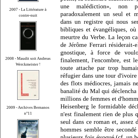
une malédiction», non pa
2007 - La Littérature à
paradoxalement un seul et m
contre-nuit
dans un registre qui nous se
bibliques et évangéliques, où
meurtre du Verbe. La leçon c
de Jérôme Ferrari résiderait-el
gnostique, à force de voul
2008 - Maudit soit Andreas
finalement, l'encombre, est l
Werckmeister !
toute attache par trop humain
réfugier dans une tour d'ivoire 
des flots médiocres, jamais ne
banalité du Mal qui déclencha 
millions de femmes et d'homm
Heisenberg le formidable déc
2009 - Archives Bernanos
n'est finalement rien de plus 
n°11
seul dans ce roman et, assez 
hommes semble être secondé p
plusieurs fois évoqué (cf. un 