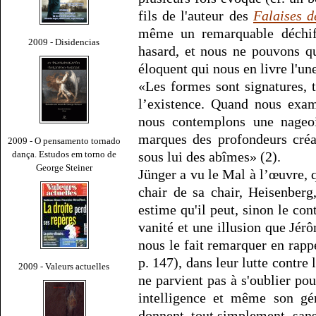
fils de l'auteur des
Falaises 
même un remarquable déchif
2009 - Disidencias
hasard, et nous ne pouvons q
éloquent qui nous en livre l'un
«Les formes sont signatures, t
l’existence. Quand nous exam
nous contemplons une nageoir
marques des profondeurs créa
2009 - O pensamento tornado
dança. Estudos em torno de
sous lui des abîmes» (2).
George Steiner
Jünger a vu le Mal à l’œuvre, q
chair de sa chair, Heisenberg
estime qu'il peut, sinon le con
vanité et une illusion que Jér
nous le fait remarquer en rappe
p. 147), dans leur lutte contre
2009 - Valeurs actuelles
ne parvient pas à s'oublier pour
intelligence et même son gén
donnent, tout simplement, sans