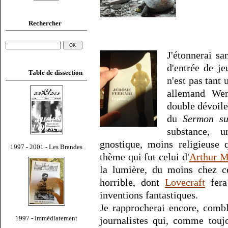
Rechercher
J'étonnerai sa
d'entrée de j
Table de dissection
n'est pas tant
allemand Wer
double dévoile
du
Sermon s
substance, 
gnostique, moins religieuse 
1997 - 2001 - Les Brandes
thème qui fut celui d'
Arthur 
la lumière, du moins chez ce
horrible, dont
Lovecraft
fera
inventions fantastiques.
Je rapprocherai encore, comb
1997 - Immédiatement
journalistes qui, comme touj