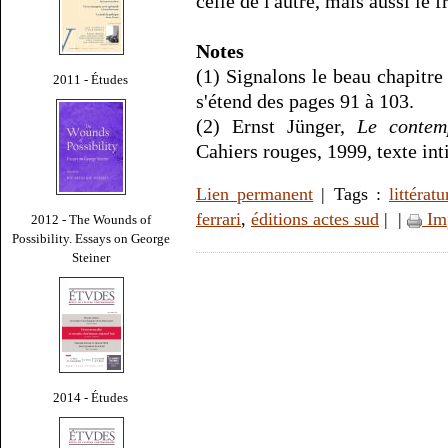
celle de l'autre, mais aussi le 
Notes
(1) Signalons le beau chapitre
2011 - Études
s'étend des pages 91 à 103.
(2) Ernst Jünger,
Le contemp
Cahiers rouges, 1999, texte int
Lien permanent
| Tags :
littératu
ferrari
,
éditions actes sud
|
|
Im
2012 - The Wounds of
Possibility. Essays on George
Steiner
2014 - Études