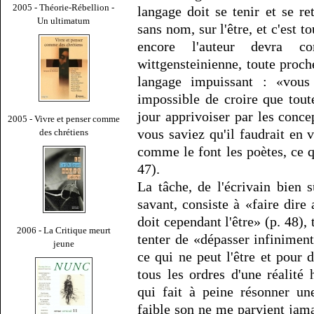
2005 - Théorie-Rébellion -
langage doit se tenir et se r
Un ultimatum
sans nom, sur l'être, et c'est t
encore l'auteur devra c
wittgensteinienne, toute proch
langage impuissant : «vous 
impossible de croire que tout
jour apprivoiser par les conc
2005 - Vivre et penser comme
vous saviez qu'il faudrait en v
des chrétiens
comme le font les poètes, ce qu
47).
La tâche, de l'écrivain bien
savant, consiste à «faire dire
doit cependant l'être» (p. 48), 
2006 - La Critique meurt
tenter de «dépasser infiniment
jeune
ce qui ne peut l'être et pour 
tous les ordres d'une réalité 
qui fait à peine résonner un
faible son ne me parvient jama