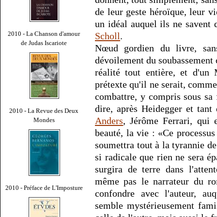
de leur geste héroïque, leur v
un idéal auquel ils ne savent q
2010 - La Chanson d'amour
Scholl
.
de Judas Iscariote
Nœud gordien du livre, sans
dévoilement du soubassement ch
réalité tout entière, et d'un
prétexte qu'il ne serait, comme 
combattre, y compris sous sa 
dire, après Heidegger et tant
2010 - La Revue des Deux
Anders
, Jérôme Ferrari, qui 
Mondes
beauté, la vie : «Ce processus
soumettra tout à la tyrannie d
si radicale que rien ne sera ép
surgira de terre dans l'atte
même pas le narrateur du ro
2010 - Préface de L'Imposture
confondre avec l'auteur, au
semble mystérieusement famil