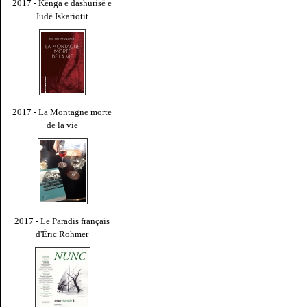
2017 - Kënga e dashurisë e
Judë Iskariotit
2017 - La Montagne morte
de la vie
2017 - Le Paradis français
d'Éric Rohmer