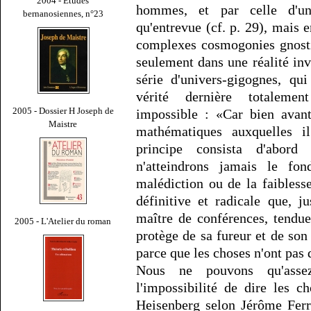
2004 - Études
hommes, et par celle d'une
bernanosiennes, n°23
qu'entrevue (cf. p. 29), mais 
complexes cosmogonies gnostiq
seulement dans une réalité inv
série d'univers-gigognes, qu
vérité dernière totalemen
2005 - Dossier H Joseph de
impossible : «Car bien avant
Maistre
mathématiques auxquelles i
principe consista d'abor
n'atteindrons jamais le fo
malédiction ou de la faibless
définitive et radicale que, 
maître de conférences, tendu
2005 - L'Atelier du roman
protège de sa fureur et de son
parce que les choses n'ont pas 
Nous ne pouvons qu'assez
l'impossibilité de dire les 
Heisenberg selon Jérôme Ferr