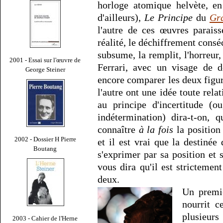
horloge atomique helvète, en 
d'ailleurs),
Le Principe
du
Gr
l'autre de ces œuvres parais
réalité, le déchiffrement conséc
subsume, la remplit, l'horreur
2001 - Essai sur l'œuvre de
Ferrari, avec un visage de
George Steiner
encore comparer les deux figur
l'autre ont une idée toute relat
au principe d'incertitude (
indétermination) dira-t-on,
connaître
à la fois
la position 
2002 - Dossier H Pierre
et il est vrai que la destin
Boutang
s'exprimer par sa position et 
vous dira qu'il est stricteme
deux.
Un premie
nourrit c
plusieurs
2003 - Cahier de l'Herne