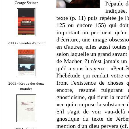
l'épaule 
George Steiner
indiquée,
texte (p. 11) puis répétée je l
125 ou encore 155) qui doit
important ou pertinent qu'u
d'écriture, une image obsessi
2003 - Gueules d'amour
en d'autres, elles aussi toutes
selon laquelle un grand savant
de Machen ?) n'est jamais un
qu'il a sous les yeux : «Peut
l'hébétude qui rendait votre 
front l'existence de choses 
2003 - Revue des deux
mondes
encore, résumé fulgurant
gnosticisme, qui tient la matiè
«ce qui compose la substance d
S'il s'agit de voir «au-delà
gnostique du texte de Jérôm
mention d'un dieu pervers (cf.