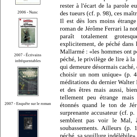
rester à l'écart de la parole 
2006 - Nunc
des tueurs (cf. p. 98), ces maît
Il est dès lors moins étrange
roman de Jérôme Ferrari la not
paraît totalement grotes
explicitement, de péché dans 
Mallarmé : «les hommes ont pe
2007 - Écrivains
péché, le privilège de lire à l
infréquentables
qui demeure désormais caché, e
choisir un nom unique» (p. 4
méditations du dernier Walter
et des êtres mais aussi, bie
tellement peu étrange mai
2007 - Enquête sur le roman
étonnés quand le ton de Jér
surprenante accusateur (cf. p.
semblent pas voir le Mal, à
soubassements. Ailleurs (p. 
péché, sa souillure indélébile»