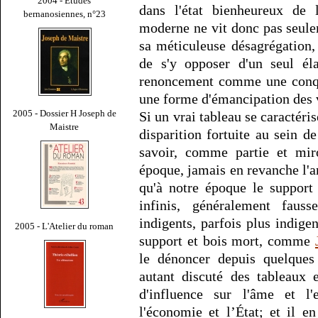
2004 - Études
dans l'état bienheureux de l
bernanosiennes, n°23
moderne ne vit donc pas seule
sa méticuleuse désagrégation, 
de s'y opposer d'un seul él
renoncement comme une conquê
une forme d'émancipation des v
2005 - Dossier H Joseph de
Si un vrai tableau se caractéri
Maistre
disparition fortuite au sein d
savoir, comme partie et mi
époque, jamais en revanche l'art
qu'à notre époque le suppor
infinis, généralement faus
indigents, parfois plus indigen
2005 - L'Atelier du roman
support et bois mort, comme
le dénoncer depuis quelques
autant discuté des tableaux 
d'influence sur l'âme et l'
l'économie et l’État; et il 