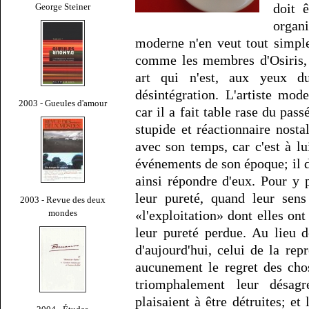
doit 
George Steiner
organ
moderne n'en veut tout simple
comme les membres d'Osiris, 
art qui n'est, aux yeux d
désintégration. L'artiste mod
2003 - Gueules d'amour
car il a fait table rase du pass
stupide et réactionnaire nostal
avec son temps, car c'est à lu
événements de son époque; il do
ainsi répondre d'eux. Pour y p
leur pureté, quand leur sens
2003 - Revue des deux
mondes
«l'exploitation» dont elles ont 
leur pureté perdue. Au lieu d
d'aujourd'hui, celui de la rep
aucunement le regret des cho
triomphalement leur désag
plaisaient à être détruites; et l