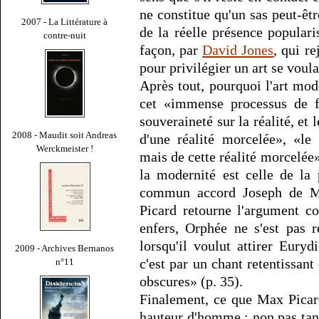
ne constitue qu'un sas peut-êt
2007 - La Littérature à
de la réelle présence popular
contre-nuit
façon, par
David Jones
, qui r
pour privilégier un art se voula
Après tout, pourquoi l'art mode
cet «immense processus de f
souveraineté sur la réalité, et l
2008 - Maudit soit Andreas
d'une réalité morcelée», «le
Werckmeister !
mais de cette réalité morcelée
la modernité est celle de la 
commun accord Joseph de Ma
Picard retourne l'argument c
enfers, Orphée ne s'est pas 
lorsqu'il voulut attirer Eury
2009 - Archives Bernanos
c'est par un chant retentissant 
n°11
obscures» (p. 35).
Finalement, ce que Max Picard
hauteur d'homme : non pas tan