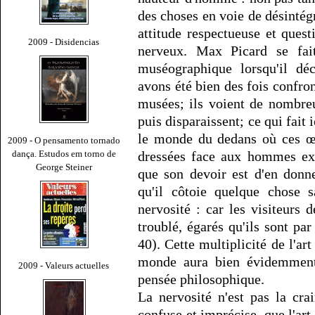
des choses en voie de désintégr
attitude respectueuse et ques
2009 - Disidencias
nerveux. Max Picard se fai
muséographique lorsqu'il déc
avons été bien des fois confr
musées; ils voient de nombre
puis disparaissent; ce qui fait i
le monde du dedans où ces œu
2009 - O pensamento tornado
dança. Estudos em torno de
dressées face aux hommes exi
George Steiner
que son devoir est d'en donn
qu'il côtoie quelque chose sa
nervosité : car les visiteurs 
troublé, égarés qu'ils sont par
40). Cette multiplicité de l'ar
monde aura bien évidemment
2009 - Valeurs actuelles
pensée philosophique.
La nervosité n'est pas la cr
confuse et imprécise, que l'art