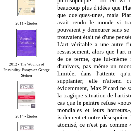
philosophique : «Il en va 
beaucoup plus d'idées que Pla
que quelques-unes, mais Plat
avait rendu le monde si tra
2011 - Études
pouvaient y demeurer sans se d
trouvaient était né d'une pensé
L'art véritable a une autre 
ressassement, alors que l'art m
de ce terme, que lui-même 
2012 - The Wounds of
d'univers, pas même un monde
Possibility. Essays on George
limitée, dans l'attente qu
Steiner
supplanter; elle n'attend
évidemment, Max Picard ne sa
la tragique situation de l'art
cas que le peintre refuse «not
mondiales et leurs horreurs»,
2014 - Études
isolement et notre désespoir».
atomisé, ce n'est pas comme «