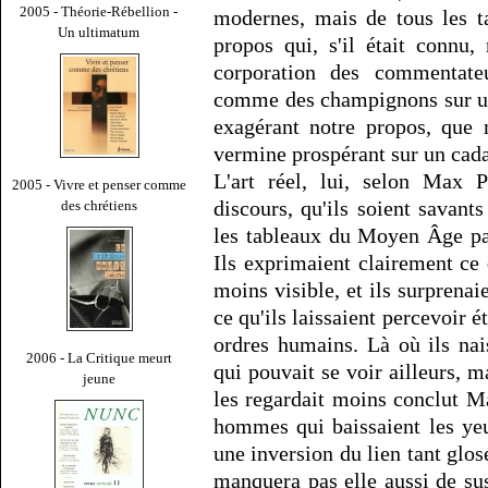
2005 - Théorie-Rébellion -
modernes, mais de tous les t
Un ultimatum
propos qui, s'il était connu,
corporation des commentateu
comme des champignons sur un
exagérant notre propos, que n
vermine prospérant sur un cad
L'art réel, lui, selon Max P
2005 - Vivre et penser comme
discours, qu'ils soient savant
des chrétiens
les tableaux du Moyen Âge pa
Ils exprimaient clairement ce 
moins visible, et ils surprenai
ce qu'ils laissaient percevoir ét
ordres humains. Là où ils nai
2006 - La Critique meurt
qui pouvait se voir ailleurs, 
jeune
les regardait moins conclut M
hommes qui baissaient les yeu
une inversion du lien tant glos
manquera pas elle aussi de sus