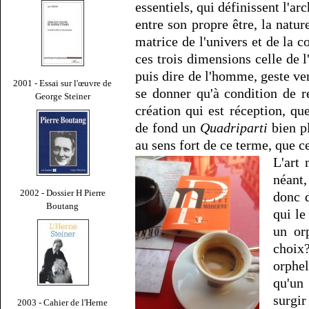
essentiels, qui définissent l'ar
entre son propre être, la nature
matrice de l'univers et de la 
ces trois dimensions celle de l
puis dire de l'homme, geste ve
2001 - Essai sur l'œuvre de
se donner qu'à condition de re
George Steiner
création qui est réception, qu
de fond un
Quadriparti
bien pl
au sens fort de ce terme, que c
L'art
néant,
2002 - Dossier H Pierre
donc d
Boutang
qui le
un or
choix
orphe
qu'un
surgir
2003 - Cahier de l'Herne