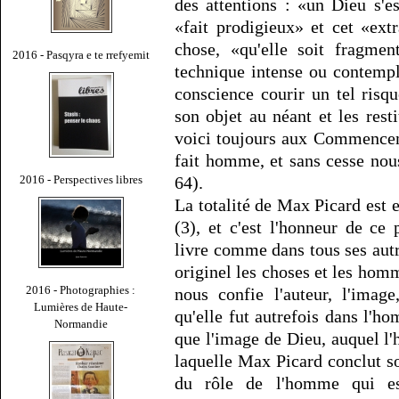
des attentions : «un Dieu s'
«fait prodigieux» et cet «ext
chose, «qu'elle soit fragmen
2016 - Pasqyra e te rrefyemit
technique intense ou contempl
conscience courir un tel risque
son objet au néant et les resti
voici toujours aux Commenceme
fait homme, et sans cesse nous
2016 - Perspectives libres
64).
La totalité de Max Picard est
(3), et c'est l'honneur de ce
livre comme dans tous ses autre
originel les choses et les homm
2016 - Photographies :
nous confie l'auteur, l'image
Lumières de Haute-
qu'elle fut autrefois dans l'h
Normandie
que l'image de Dieu, auquel l
laquelle Max Picard conclut s
du rôle de l'homme qui es