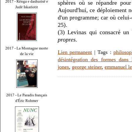
2017 - Kënga e dashurisë e
sphères où se répandre pour 
Judë Iskariotit
Aujourd'hui, ce déploiement ne
d'un programme; car où celui-ci
25).
(3) Levinas qui consacré un
propres
.
2017 - La Montagne morte
Lien permanent
| Tags :
philosop
de la vie
désintégration des formes dans 
jones
,
george steiner
,
emmanuel le
2017 - Le Paradis français
d'Éric Rohmer