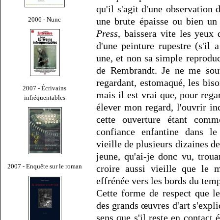
qu'il s'agit d'une observation 
2006 - Nunc
une brute épaisse ou bien un
Press
, baissera vite les yeux 
d'une peinture rupestre (s'il
une, et non sa simple reproduc
de Rembrandt. Je ne me souvi
regardant, estomaqué, les bis
2007 - Écrivains
mais il est vrai que, pour regar
infréquentables
élever mon regard, l'ouvrir i
cette ouverture étant comm
confiance enfantine dans le
vieille de plusieurs dizaines de
jeune, qu'ai-je donc vu, trou
2007 - Enquête sur le roman
croire aussi vieille que le 
effrénée vers les bords du tem
Cette forme de respect que l
des grands œuvres d'art s'expliq
sens que s'il reste en contact é