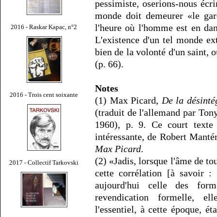
pessimiste, oserions-nous écrir
monde doit demeurer «le gard
l'heure où l'homme est en dan
2016 - Raskar Kapac, n°2
L'existence d'un tel monde ex
bien de la volonté d'un saint, o
(p. 66).
Notes
2016 - Trois cent soixante
(1) Max Picard,
De la désinté
(traduit de l'allemand par Tony 
1960), p. 9. Ce court texte 
intéressante, de Robert Manté
Max Picard
.
(2) «Jadis, lorsque l'âme de to
2017 - Collectif Tarkovski
cette corrélation [à savoir :
aujourd'hui celle des for
revendication formelle, el
l'essentiel, à cette époque, ét