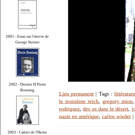
2001 - Essai sur l'œuvre de
George Steiner
2002 - Dossier H Pierre
Boutang
Lien permanent
| Tags :
littératur
le troisième reich
,
gregory mion
rodriguez
,
des os dans le désert
,
j
nazie en amérique
,
carlos wieder
2003 - Cahier de l'Herne