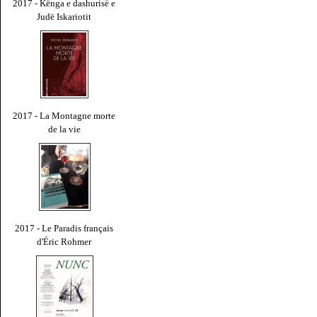
2017 - Kënga e dashurisë e
Judë Iskariotit
2017 - La Montagne morte
de la vie
2017 - Le Paradis français
d'Éric Rohmer