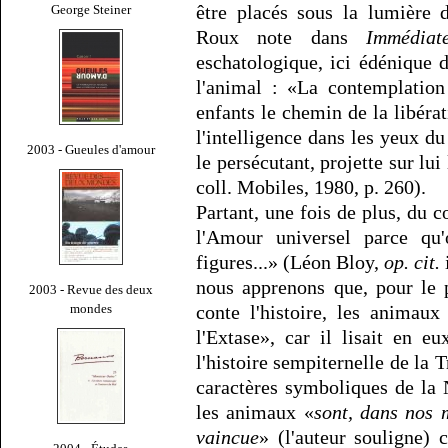
être placés sous la lumière
George Steiner
Roux note dans
Immédiat
eschatologique, ici édénique 
l'animal : «La contemplation
enfants le chemin de la libéra
l'intelligence dans les yeux 
2003 - Gueules d'amour
le persécutant, projette sur l
coll. Mobiles, 1980, p. 260).
Partant, une fois de plus, du 
l'Amour universel parce qu'
figures...» (Léon Bloy,
op. cit.
nous apprenons que, pour le 
2003 - Revue des deux
mondes
conte l'histoire, les animaux
l'Extase», car il lisait en eu
l'histoire sempiternelle de la Tr
caractères symboliques de la 
les animaux «
sont, dans nos 
vaincue
» (l'auteur souligne) 