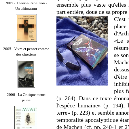
2005 - Théorie-Rébellion -
ensemble plus vaste qu'elles
Un ultimatum
part entière, doué de sa propre
C'est
place
d'Art
«Le s
résume
2005 - Vivre et penser comme
se son
des chrétiens
Mach
dessus
d'êtr
inhibi
plus f
2006 - La Critique meurt
(p. 264). Dans ce texte étonna
jeune
l'espèce humaine» (p. 194), l
terre» (p. 223) et semble anno
temporalité apocalyptique étan
de Machen (cf. pp. 240-1 et 2