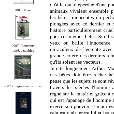
qu'à la quête éperdue d'une pu
2006 - Nunc
animaux vivaient ensemble pa
les bêtes, innocentes du péc
plongées avec ce dernier et 
histoire particulièrement cru
pour ces mêmes bêtes. Si elles
yeux où brille l'innocenc
2007 - Écrivains
miraculeux de l'entente avec
infréquentables
grande colère des derniers temp
qu'ils soient les vecteurs.
Je cite longuement Arthur Mac
des bêtes doit être recherch
pense que les sujets se sont ré
2007 - Enquête sur le roman
travers les siècles l'homme 
régné sur le matériel grâce à ce
qui est l'apanage de l'homme et 
exerce son pouvoir et manifeste
cela est clair, entre lui et les