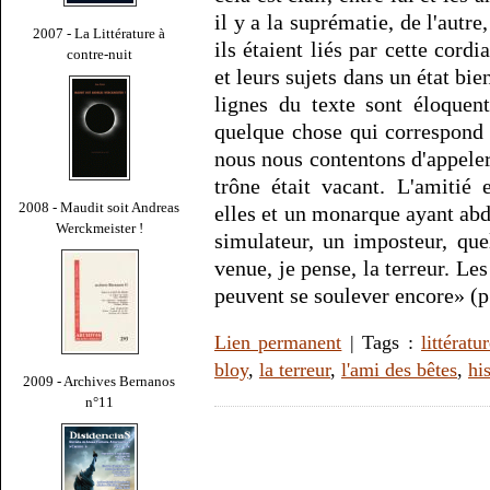
il y a la suprématie, de l'aut
2007 - La Littérature à
ils étaient liés par cette cordi
contre-nuit
et leurs sujets dans un état bi
lignes du texte sont éloquen
quelque chose qui correspond 
nous nous contentons d'appeler 
trône était vacant. L'amitié 
2008 - Maudit soit Andreas
elles et un monarque ayant abdiq
Werckmeister !
simulateur, un imposteur, quel
venue, je pense, la terreur. Le
peuvent se soulever encore» (p
Lien permanent
| Tags :
littératu
bloy
,
la terreur
,
l'ami des bêtes
,
hi
2009 - Archives Bernanos
n°11