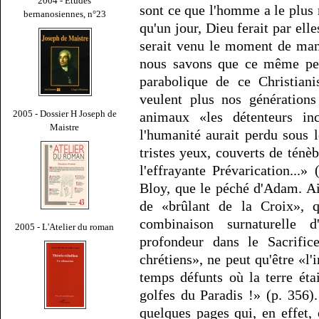
2004 - Études
sont ce que l'homme a le plus 
bernanosiennes, n°23
qu'un jour, Dieu ferait par el
serait venu le moment de mani
nous savons que ce même per
parabolique de ce Christiani
veulent plus nos générations
2005 - Dossier H Joseph de
animaux «les détenteurs in
Maistre
l'humanité aurait perdu sous 
tristes yeux, couverts de ténè
l'effrayante Prévarication...
Bloy, que le péché d'Adam. Ai
de «brûlant de la Croix», q
combinaison surnaturelle 
2005 - L'Atelier du roman
profondeur dans le Sacrifice
chrétiens», ne peut qu'être «l'
temps défunts où la terre ét
golfes du Paradis !» (p. 356)
quelques pages qui, en effet,