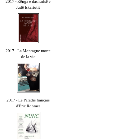
2017 - Kënga e dashurisë e
Judë Iskariotit
2017 - La Montagne morte
de la vie
2017 - Le Paradis français
d'Éric Rohmer