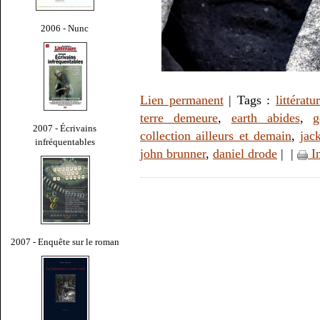
2006 - Nunc
Lien permanent
| Tags :
littératu
terre demeure
,
earth abides
,
g
2007 - Écrivains
collection ailleurs et demain
,
jac
infréquentables
john brunner
,
daniel drode
|
|
I
2007 - Enquête sur le roman