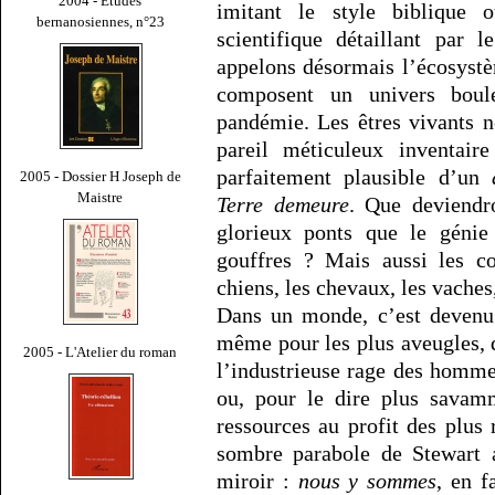
2004 - Études
imitant le style biblique 
bernanosiennes, n°23
scientifique détaillant par
appelons désormais l’écosystèm
composent un univers bou
pandémie. Les êtres vivants ne
pareil méticuleux inventaire
parfaitement plausible d’un
2005 - Dossier H Joseph de
Maistre
Terre demeure
. Que deviendro
glorieux ponts que le géni
gouffres ? Mais aussi les co
chiens, les chevaux, les vaches
Dans un monde, c’est devenu
même pour les plus aveugles, q
2005 - L'Atelier du roman
l’industrieuse rage des homm
ou, pour le dire plus savamm
ressources au profit des plus
sombre parabole de Stewart 
miroir :
nous y sommes
, en f