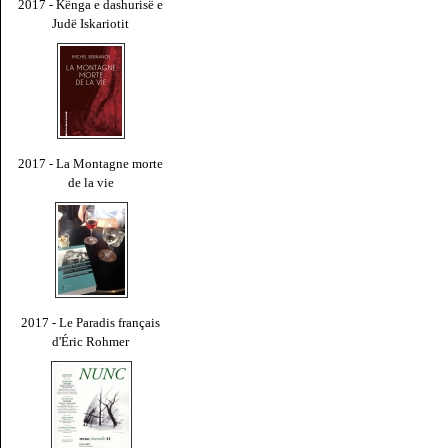
2017 - Kënga e dashurisë e
Judë Iskariotit
2017 - La Montagne morte
de la vie
2017 - Le Paradis français
d'Éric Rohmer