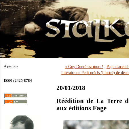
À propos
« Guy Dupré est mort !
|
Page d'accuei
littéraire ou Petit précis (illustré) de dé
ISSN : 2425-8784
20/01/2018
Réédition de La Terre 
aux éditions Fage