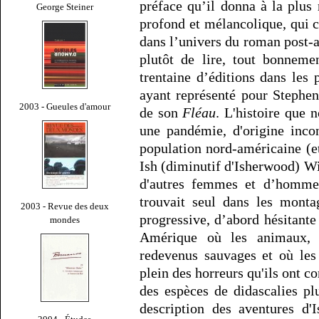
préface qu’il donna à la plus
George Steiner
profond et mélancolique, qui c
dans l’univers du roman post-ap
plutôt de lire, tout bonneme
trentaine d’éditions dans les
ayant représenté pour Stephen
2003 - Gueules d'amour
de son
Fléau
. L'histoire que 
une pandémie, d'origine inco
population nord-américaine (et
Ish (diminutif d'Isherwood) Wi
d'autres femmes et d’hommes
trouvait seul dans les monta
2003 - Revue des deux
progressive, d’abord hésitante
mondes
Amérique où les animaux, d
redevenus sauvages et où les 
plein des horreurs qu'ils ont c
des espèces de didascalies p
description des aventures d'