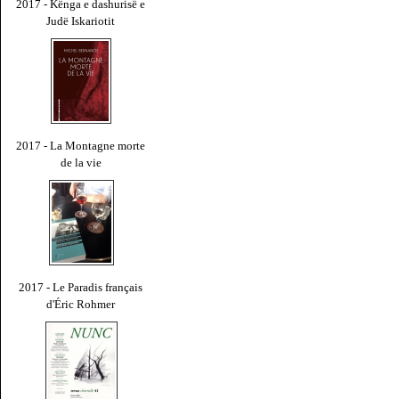
2017 - Kënga e dashurisë e
Judë Iskariotit
2017 - La Montagne morte
de la vie
2017 - Le Paradis français
d'Éric Rohmer