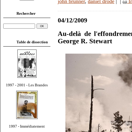
john brunner
,
daniel drode
|
|
I
Rechercher
04/12/2009
Au-delà de l'effondrem
George R. Stewart
Table de dissection
1997 - 2001 - Les Brandes
1997 - Immédiatement