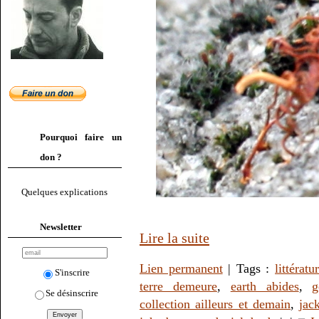
Pourquoi faire un
don ?
Quelques explications
Newsletter
Lire la suite
Lien permanent
| Tags :
littératu
S'inscrire
terre demeure
,
earth abides
,
g
Se désinscrire
collection ailleurs et demain
,
jac