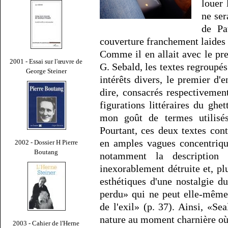
louer 
ne ser
de Pa
couverture franchement laides 
Comme il en allait avec le pre
2001 - Essai sur l'œuvre de
G. Sebald, les textes regroupé
George Steiner
intérêts divers, le premier d
dire, consacrés respectivement
figurations littéraires du ghe
mon goût de termes utilisés
Pourtant, ces deux textes con
en amples vagues concentrique
2002 - Dossier H Pierre
Boutang
notamment la description 
inexorablement détruite et, pl
esthétiques d'une nostalgie 
perdu» qui ne peut elle-même 
de l'exil» (p. 37). Ainsi, «Se
nature au moment charnière où 
2003 - Cahier de l'Herne