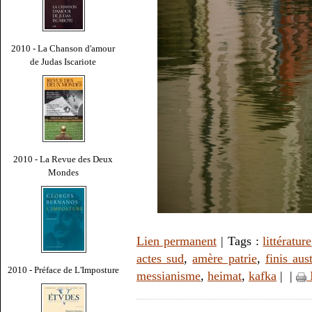
2010 - La Chanson d'amour
de Judas Iscariote
2010 - La Revue des Deux
Mondes
Lien permanent
| Tags :
littérature
actes sud
,
amère patrie
,
finis aus
2010 - Préface de L'Imposture
messianisme
,
heimat
,
kafka
|
|