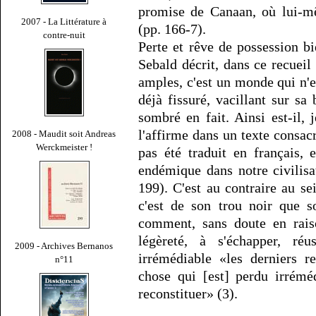
promise de Canaan, où lui-mê
2007 - La Littérature à
(pp. 166-7).
contre-nuit
Perte et rêve de possession b
Sebald décrit, dans ce recuei
amples, c'est un monde qui n'es
déjà fissuré, vacillant sur sa
sombré en fait. Ainsi est-il, 
l'affirme dans un texte consa
2008 - Maudit soit Andreas
Werckmeister !
pas été traduit en français,
endémique dans notre civilisa
199). C'est au contraire au s
c'est de son trou noir que s
comment, sans doute en rais
légèreté, à s'échapper, réu
2009 - Archives Bernanos
irrémédiable «les derniers r
n°11
chose qui [est] perdu irrémé
reconstituer» (3).