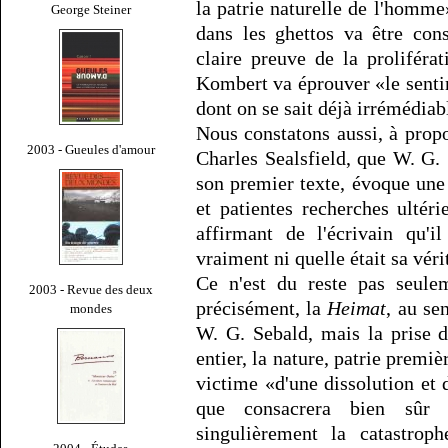
la patrie naturelle de l'homme
George Steiner
dans les ghettos va être con
claire preuve de la prolifér
Kombert va éprouver «le senti
dont on se sait déjà irrémédia
Nous constatons aussi, à propo
2003 - Gueules d'amour
Charles Sealsfield, que W. G. 
son premier texte, évoque une
et patientes recherches ultéri
affirmant de l'écrivain qu'i
vraiment ni quelle était sa véri
Ce n'est du reste pas seulem
2003 - Revue des deux
précisément, la
Heimat
, au se
mondes
W. G. Sebald, mais la prise 
entier, la nature, patrie premiè
victime «d'une dissolution et 
que consacrera bien sûr 
singulièrement la catastroph