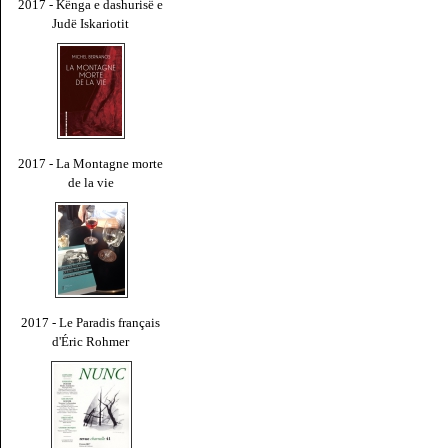
2017 - Kënga e dashurisë e
Judë Iskariotit
2017 - La Montagne morte
de la vie
2017 - Le Paradis français
d'Éric Rohmer