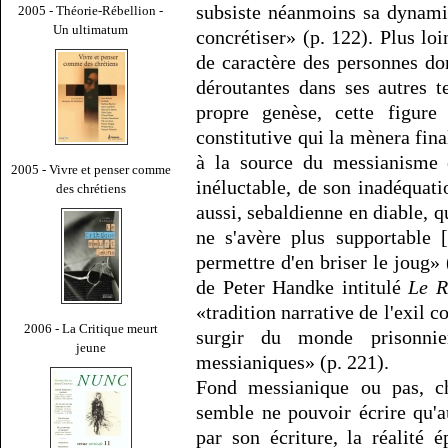
subsiste néanmoins sa dynamiq
2005 - Théorie-Rébellion -
Un ultimatum
concrétiser» (p. 122). Plus loi
de caractère des personnes don
déroutantes dans ses autres 
propre genèse, cette figure
constitutive qui la mènera fina
à la source du messianisme 
2005 - Vivre et penser comme
inéluctable, de son inadéquati
des chrétiens
aussi, sebaldienne en diable, qu
ne s'avère plus supportable 
permettre d'en briser le joug» 
de Peter Handke intitulé
Le 
«tradition narrative de l'exil c
2006 - La Critique meurt
surgir du monde prisonni
jeune
messianiques» (p. 221).
Fond messianique ou pas, c
semble ne pouvoir écrire qu'
par son écriture, la réalité