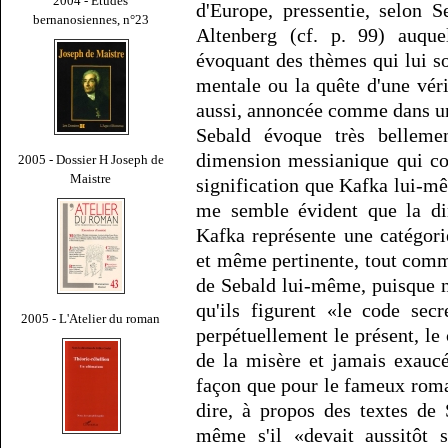
2004 - Études
d'Europe, pressentie, selon S
bernanosiennes, n°23
Altenberg (cf. p. 99) auque
évoquant des thèmes qui lui s
mentale ou la quête d'une véri
aussi, annoncée comme dans un
Sebald évoque très bellem
dimension messianique qui con
2005 - Dossier H Joseph de
Maistre
signification que Kafka lui-mê
me semble évident que la d
Kafka représente une catégori
et même pertinente, tout comme
de Sebald lui-même, puisque n
qu'ils figurent «le code sec
2005 - L'Atelier du roman
perpétuellement le présent, le 
de la misère et jamais exauc
façon que pour le fameux rom
dire, à propos des textes de
même s'il «devait aussitôt s