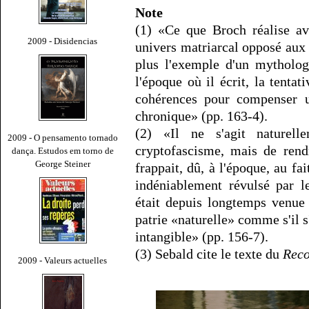
Note
(1) «Ce que Broch réalise av
2009 - Disidencias
univers matriarcal opposé aux 
plus l'exemple d'un mytholog
l'époque où il écrit, la tenta
cohérences pour compenser u
chronique» (pp. 163-4).
(2) «Il ne s'agit naturel
2009 - O pensamento tornado
cryptofascisme, mais de rend
dança. Estudos em torno de
George Steiner
frappait, dû, à l'époque, au fait
indéniablement révulsé par l
était depuis longtemps venue 
patrie «naturelle» comme s'il s
intangible» (pp. 156-7).
(3) Sebald cite le texte du
Rec
2009 - Valeurs actuelles