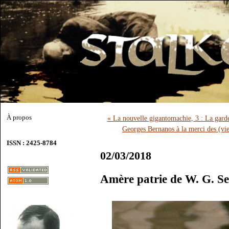
À propos
« La nouvelle gigantomachie, 3 : La garde
Georges Bernanos à la merci des (vie
ISSN : 2425-8784
02/03/2018
Amère patrie de W. G. S