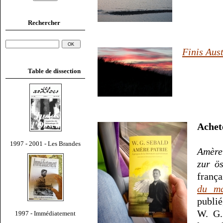
Rechercher
Finis Aus
Table de dissection
Ache
1997 - 2001 - Les Brandes
Amère
zur ös
frança
du ma
publi
W. G.
1997 - Immédiatement