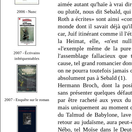
aimée autant qu'haïe à vrai dire
ou plutôt, nous dit Sebald, qu
2006 - Nunc
Roth a écrites» sont ainsi «c
monde dont il savait déjà qu'il
car, Juif itinérant comme il l'ét
la Heimat, elle, «n'est nul
«l'exemple même de la pure 
2007 - Écrivains
l'assemblage fallacieux que 
infréquentables
cause, tel grand romancier do
on ne pourra toutefois jamais 
absolument pas à Sebald (1).
Hermann Broch, dont la posi
sans présenter quelques défau
par être racheté aux yeux du
2007 - Enquête sur le roman
mais uniquement au moment de 
du Talmud de Babylone, lave 
retour au judaïsme, aura peut-
Nébo, tel Moïse dans le Deut