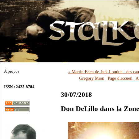
À propos
« Martin Eden de Jack London : des caus
Gregory Mion
|
Page d'accueil
|
A
ISSN : 2425-8784
30/07/2018
Don DeLillo dans la Zon