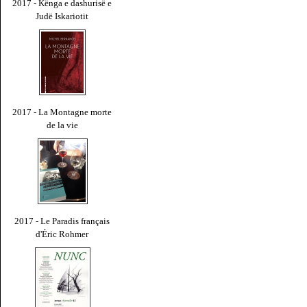
2017 - Kënga e dashurisë e
Judë Iskariotit
2017 - La Montagne morte
de la vie
2017 - Le Paradis français
d'Éric Rohmer