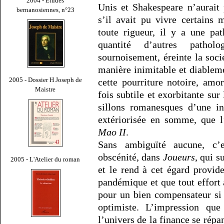
2004 - Études
Unis et Shakespeare n’aurait
bernanosiennes, n°23
s’il avait pu vivre certains
toute rigueur, il y a une pat
quantité d’autres pathol
sournoisement, éreinte la soci
manière inimitable et diablem
2005 - Dossier H Joseph de
cette pourriture notoire, am
Maistre
fois subtile et exorbitante sur
sillons romanesques d’une in
extériorisée en somme, que 
Mao II
.
Sans ambiguïté aucune, c’e
obscénité, dans
Joueurs
, qui s
2005 - L'Atelier du roman
et le rend à cet égard provid
pandémique et que tout effort 
pour un bien compensateur si l
optimiste. L’impression que
l’univers de la finance se rép