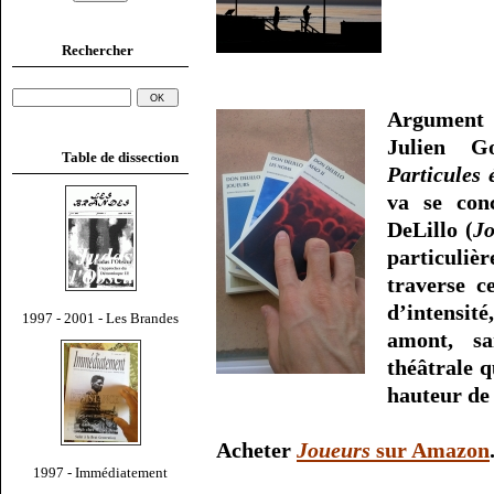
Rechercher
Argument :
Julien G
Table de dissection
Particules 
va se con
DeLillo (
J
particulièr
traverse c
d’intensité
1997 - 2001 - Les Brandes
amont, sa
théâtrale q
hauteur de c
Acheter
Joueurs
sur Amazon
1997 - Immédiatement