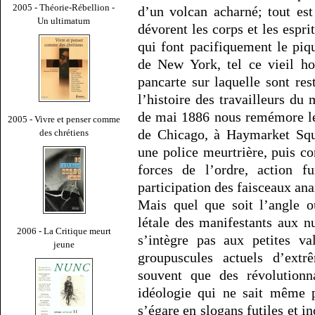
2005 - Théorie-Rébellion -
d’un volcan acharné; tout es
Un ultimatum
dévorent les corps et les espri
qui font pacifiquement le piqu
de New York, tel ce vieil h
pancarte sur laquelle sont res
l’histoire des travailleurs du
de mai 1886 nous remémore les
2005 - Vivre et penser comme
de Chicago, à Haymarket Squ
des chrétiens
une police meurtrière, puis c
forces de l’ordre, action f
participation des faisceaux ana
Mais quel que soit l’angle o
létale des manifestants aux n
2006 - La Critique meurt
s’intègre pas aux petites va
jeune
groupuscules actuels d’extr
souvent que des révolutionna
idéologie qui ne sait même p
s’égare en slogans futiles et i