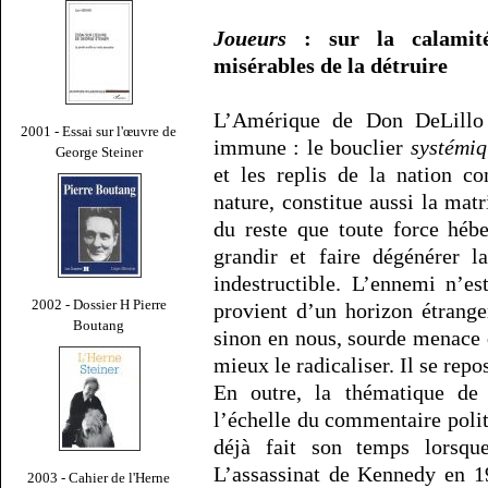
Joueurs
: sur la calamité
misérables de la détruire
L’Amérique de Don DeLillo 
2001 - Essai sur l'œuvre de
immune : le bouclier
systémi
George Steiner
et les replis de la nation c
nature, constitue aussi la matr
du reste que toute force héb
grandir et faire dégénérer l
indestructible. L’ennemi n’e
2002 - Dossier H Pierre
provient d’un horizon étranger
Boutang
sinon en nous, sourde menace q
mieux le radicaliser. Il se repo
En outre, la thématique de 
l’échelle du commentaire polit
déjà fait son temps lorsq
L’assassinat de Kennedy en 1
2003 - Cahier de l'Herne