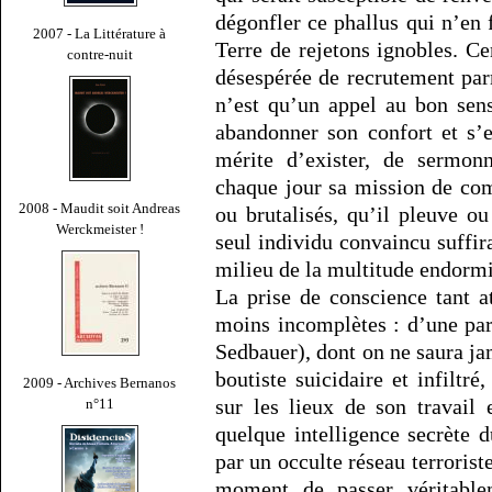
dégonfler ce phallus qui n’en 
2007 - La Littérature à
Terre de rejetons ignobles. Ce
contre-nuit
désespérée de recrutement parm
n’est qu’un appel au bon sen
abandonner son confort et s’
mérite d’exister, de sermon
chaque jour sa mission de co
2008 - Maudit soit Andreas
ou brutalisés, qu’il pleuve ou
Werckmeister !
seul individu convaincu suffir
milieu de la multitude endormi
La prise de conscience tant 
moins incomplètes : d’une pa
Sedbauer), dont on ne saura ja
boutiste suicidaire et infilt
2009 - Archives Bernanos
sur les lieux de son travail
n°11
quelque intelligence secrète 
par un occulte réseau terroris
moment de passer véritable