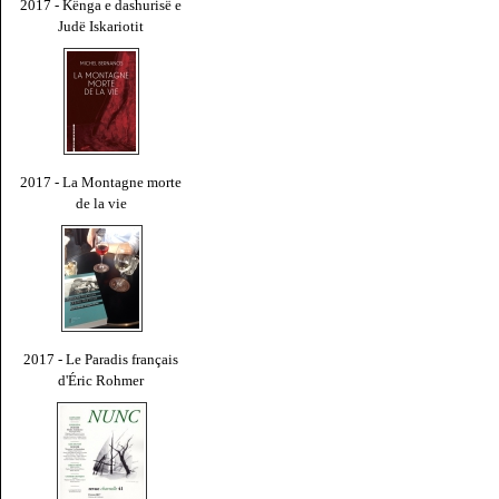
2017 - Kënga e dashurisë e
Judë Iskariotit
2017 - La Montagne morte
de la vie
2017 - Le Paradis français
d'Éric Rohmer