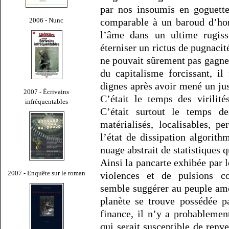
par nos insoumis en goguette
2006 - Nunc
comparable à un baroud d’hon
l’âme dans un ultime rugiss
éterniser un rictus de pugnacit
ne pouvait sûrement pas gagner 
du capitalisme forcissant, i
dignes après avoir mené un jus
2007 - Écrivains
C’était le temps des virilité
infréquentables
C’était surtout le temps d
matérialisés, localisables, p
l’état de dissipation algorith
nuage abstrait de statistiques 
Ainsi la pancarte exhibée par l
2007 - Enquête sur le roman
violences et de pulsions con
semble suggérer au peuple am
planète se trouve possédée p
finance, il n’y a probableme
qui serait susceptible de renve