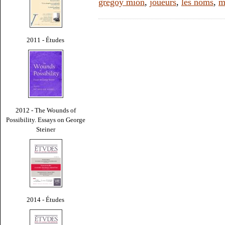
gregoy mion
,
joueurs
,
les noms
,
m
2011 - Études
2012 - The Wounds of
Possibility. Essays on George
Steiner
2014 - Études