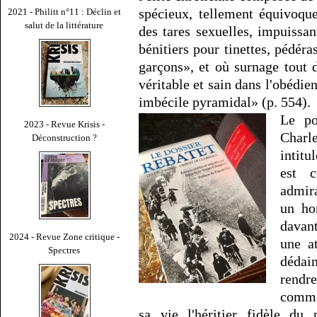
spécieux, tellement équivoqu
2021 - Philitt n°11 : Déclin et
salut de la littérature
des tares sexuelles, impuissan
bénitiers pour tinettes, pédér
garçons», et où surnage tout
véritable et sain dans l'obédi
imbécile pyramidal» (p. 554).
Le po
2023 - Revue Krisis -
Charl
Déconstruction ?
intitu
est c
admira
un ho
davant
2024 - Revue Zone critique -
une at
Spectres
dédai
rendre
comme 
sa vie l'héritier fidèle du 