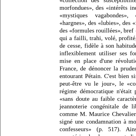
«collection des susceptibili
morfondues», des «intérêts in
«mystiques vagabondes», 
«hargnes», des «lubies», des 
des «formules rouillées», bref «
qui a failli, trahi, volé, profi
de cesse, fidèle à son habitud
inflexiblement utiliser ses f
mise en place d'une révoluti
France, de dénoncer la prude
entourant Pétain. C'est bien s
peut-être vu le jour», le «c
régime démocratique n'était p
«sans doute au faible caractè
jeannoterie congénitale de l
comme M. Maurice Chevalier
signé une condamnation à mor
confesseurs» (p. 517). Ain