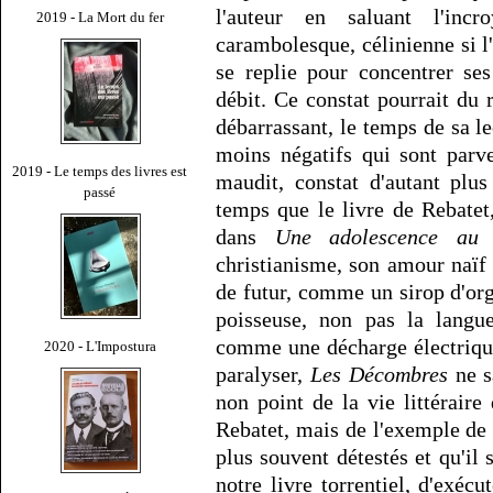
l'auteur en saluant l'inc
2019 - La Mort du fer
carambolesque, célinienne si 
se replie pour concentrer ses
débit. Ce constat pourrait du r
débarrassant, le temps de sa l
moins négatifs qui sont parv
2019 - Le temps des livres est
maudit, constat d'autant plus
passé
temps que le livre de Rebatet
dans
Une adolescence au
christianisme, son amour naïf 
de futur, comme un sirop d'org
poisseuse, non pas la langu
comme une décharge électrique 
2020 - L'Impostura
paralyser,
Les Décombres
ne s
non point de la vie littéraire
Rebatet, mais de l'exemple de 
plus souvent détestés et qu'il s
notre livre torrentiel, d'exécu