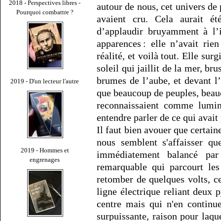
2018 - Perspectives libres -
autour de nous, cet univers de
Pourquoi combattre ?
avaient cru. Cela aurait é
d’applaudir bruyamment à l’i
apparences : elle n’avait rien
réalité, et voilà tout. Elle su
soleil qui jaillit de la mer, bru
brumes de l’aube, et devant l’a
2019 - D'un lecteur l'autre
que beaucoup de peuples, beau
reconnaissaient comme lumine
entendre parler de ce qui avait
Il faut bien avouer que certai
nous semblent s'affaisser qu
2019 - Hommes et
immédiatement balancé par 
engrenages
remarquable qui parcourt le
retomber de quelques volts, 
ligne électrique reliant deux 
centre mais qui n'en continu
surpuissante, raison pour laque