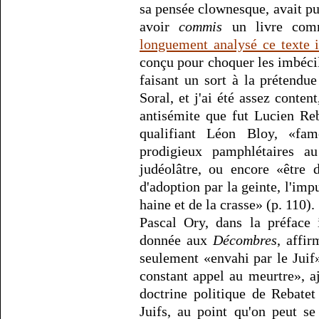
sa pensée clownesque, avait pu
avoir
commis
un livre co
longuement analysé ce texte i
conçu pour choquer les imbécile
faisant un sort à la prétendue
Soral, et j'ai été assez conten
antisémite que fut Lucien Re
qualifiant Léon Bloy, «fam
prodigieux pamphlétaires a
judéolâtre, ou encore «être 
d'adoption par la geinte, l'impud
haine et de la crasse» (p. 110).
Pascal Ory, dans la préface 
donnée aux
Décombres
, affi
seulement «envahi par le Juif»
constant appel au meurtre», a
doctrine politique de Rebatet
Juifs, au point qu'on peut se