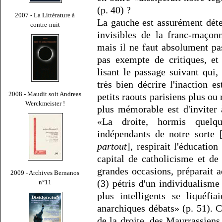
(p. 40) ?
2007 - La Littérature à
La gauche est assurément détes
contre-nuit
invisibles de la franc-maçonn
mais il ne faut absolument pas
pas exempte de critiques, e
lisant le passage suivant qui,
très bien décrire l'inaction es
2008 - Maudit soit Andreas
petits raouts parisiens plus ou 
Werckmeister !
plus mémorable est d'inviter
«La droite, hormis quelq
indépendants de notre sorte 
partout
], respirait l'éducation
capital de catholicisme et de
grandes occasions, préparait
2009 - Archives Bernanos
(3) pétris d'un individualisme
n°11
plus intelligents se liquéfia
anarchiques débats» (p. 51). 
de la droite, des Maurrassiens 