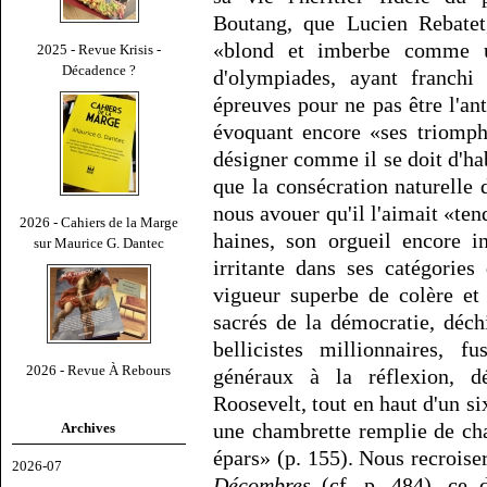
Boutang, que Lucien Rebatet,
«blond et imberbe comme 
2025 - Revue Krisis -
Décadence ?
d'olympiades, ayant franchi 
épreuves pour ne pas être l'an
évoquant encore «ses triomphe
désigner comme il se doit d'hab
que la consécration naturelle 
nous avouer qu'il l'aimait «ten
2026 - Cahiers de la Marge
haines, son orgueil encore 
sur Maurice G. Dantec
irritante dans ses catégorie
vigueur superbe de colère et 
sacrés de la démocratie, déchi
bellicistes millionnaires, fu
2026 - Revue À Rebours
généraux à la réflexion, dé
Roosevelt, tout en haut d'un s
une chambrette remplie de cha
Archives
épars» (p. 155). Nous recroise
2026-07
Décombres
(cf. p. 484), ce 