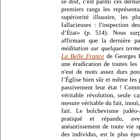
se doit, c'est parmi ces derni
premiers rangs les représent
supériorité illusoire, les p
fallacieuses : l'inspection d
d’État» (p. 514). Nous surp
affirmant que la dernière p
méditation sur quelques term
La Belle France
de Georges Da
une éradication de toutes les 
n'eut de mots assez durs pou
l’Église bien sûr et même les 
passivement leur état ! Comm
véritable révolution, seule c
mesure véritable du fait, inouï,
fait. Le bolchevisme judéo-a
pratiqué et répandu, ave
anéantissement de toute vie s
des individus, est le plus ép