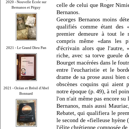
2020 - Nouvelle École sur
celle de celui que Roger Nimi
Bernanos et Péguy
Bernanos.
Georges Bernanos moins déte
qualifiés comme étant des «
premier demeure à tout le 
compris même «dans les pi
d'écrivain alors que l'autre,
2021 - Le Grand Dieu Pan
riche, avec sa torve gueule 
Bourget macérées dans le foutre
entre l'eucharistie et le bor
drame de sa prose aussi bien q
obscènes coquins qui aient p
2021 - Océan et Brésil d'Abel
notre époque (p. 49), à tel poin
Bonnard
l'on n'ait même pas encore su l
Bernanos, mais aussi Mauriac,
Rebatet, qui qualifiera le pre
le second de «fielleuse hyène (p
l'élite chrétienne composée de