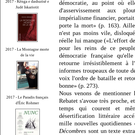
2017 - Kënga e dashurisë e
démocratie, au point où ell
Judë Iskariotit
d'asservissement aux plo
impérialisme financier, portai
porte la mort» (p. 163). Aill
n'est pas moins vile, disloqu
réelle lui manque («L'effort d
pour les reins de ce peupl
2017 - La Montagne morte
démocratie française qu'ell
de la vie
retourne irrésistiblement à 
informes troupeaux de toute d
voix l'ordre de bataille et ret
bonne» (p. 273).
Nous venons de mentionner l
2017 - Le Paradis français
Rebatet s'avoue très proche, et 
d'Éric Rohmer
temps qui courent et mêm
désertification littéraire ac
mille nouvelles quotidiennes 
Décombres
sont un texte extra