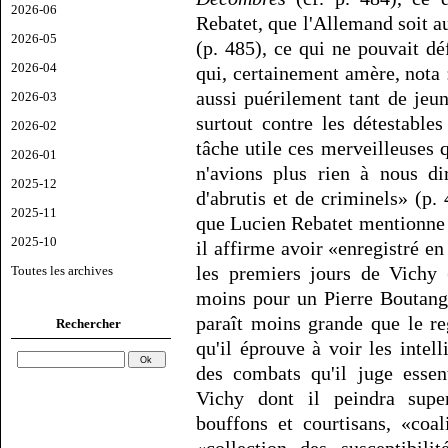
2026-06
Rebatet, que l'Allemand soit a
2026-05
(p. 485), ce qui ne pouvait dé
2026-04
qui, certainement amère, nota 
aussi puérilement tant de jeu
2026-03
surtout contre les détestable
2026-02
tâche utile ces merveilleuses 
2026-01
n'avions plus rien à nous di
2025-12
d'abrutis et de criminels» (p.
2025-11
que Lucien Rebatet mentionne 
2025-10
il affirme avoir «enregistré en
les premiers jours de Vichy 
Toutes les archives
moins pour un Pierre Boutang
paraît moins grande que le re
Rechercher
qu'il éprouve à voir les intel
des combats qu'il juge essen
Vichy dont il peindra supe
bouffons et courtisans, «coal