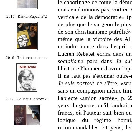
le cabotinage de toute la démo
nous en étonnons pas, voit en H
verticale de la démocratie» (p
2016 - Raskar Kapac, n°2
de plus que le surgeon le plus
de son christianisme putréfié» (
même que la victoire des All
moindre doute dans l'esprit 
Lucien Rebatet écrira dans un 
2016 - Trois cent soixante
socialisme
paru dans
Je sui
l'histoire l'honneur d'avoir liq
Il ne faut pas s'étonner outre
Je suis partout
de s'être, «seu
sans un compagnon même timide
l'abjecte «union sacrée», p. 
2017 - Collectif Tarkovski
yeux, la guerre, qu'il faudrai
francs, où l'auteur sait bien qu'
logique du régime honni
recommandables citoyens, les