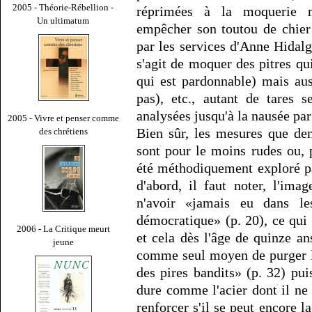
2005 - Théorie-Rébellion -
réprimées à la moquerie m
Un ultimatum
empêcher son toutou de chier
par les services d'Anne Hidalg
s'agit de moquer des pitres qu
qui est pardonnable) mais aus
pas), etc., autant de tares 
analysées jusqu'à la nausée pa
2005 - Vivre et penser comme
Bien sûr, les mesures que de
des chrétiens
sont pour le moins rudes ou, 
été méthodiquement exploré p
d'abord, il faut noter, l'ima
n'avoir «jamais eu dans l
démocratique» (p. 20), ce qui 
2006 - La Critique meurt
et cela dès l'âge de quinze a
jeune
comme seul moyen de purger l
des pires bandits» (p. 32) pu
dure comme l'acier dont il ne
renforcer s'il se peut encore l