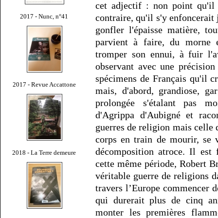
cet adjectif : non point qu'il
contraire, qu'il s'y enfoncerait
2017 - Nunc, n°41
gonfler l'épaisse matière, to
parvient à faire, du morne 
tromper son ennui, à fuir l'
observant avec une précision
spécimens de Français qu'il 
2017 - Revue Accattone
mais, d'abord, grandiose, ga
prolongée s'étalant pas 
d'Agrippa d'Aubigné et racon
guerres de religion mais celle
corps en train de mourir, se 
décomposition atroce. Il est 
2018 - La Terre demeure
cette même période, Robert Bras
véritable guerre de religions 
travers l’Europe commencer dé
qui durerait plus de cinq an
monter les premières flammes