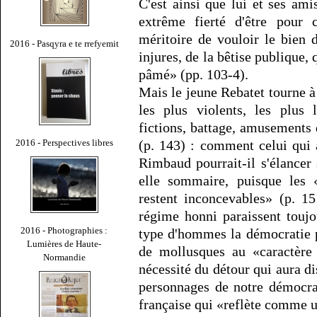
C'est ainsi que lui et ses am
extrême fierté d'être pour c
méritoire de vouloir le bien 
2016 - Pasqyra e te rrefyemit
injures, de la bêtise publique,
pâmé» (pp. 103-4).
Mais le jeune Rebatet tourne à 
les plus violents, les plus 
fictions, battage, amusements 
2016 - Perspectives libres
(p. 143) : comment celui qui 
Rimbaud pourrait-il s'élancer 
elle sommaire, puisque les «
restent inconcevables» (p. 1
régime honni paraissent toujo
2016 - Photographies :
type d'hommes la démocratie po
Lumières de Haute-
de mollusques au «caractère 
Normandie
nécessité du détour qui aura di
personnages de notre démocrat
française qui «reflète comme 