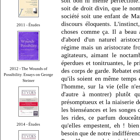
soit bon ni même perfectible.
soit de droit divin, que le nom
société soit une enfant de Ma
discours éloquents. L'instinct
2011 - Études
choses comme ça. Il a beau a
d'abord d'un naturel aristoc
régime mais un aristocrate fro
agitateurs, aimant le noctam
éperdues et tonitruantes, le p
2012 - The Wounds of
des corps de garde. Rebatet est
Possibility. Essays on George
qu'ils soient en même temps de
Steiner
l'homme, sur la vie (elle n'e
d'autre à montrer) plutôt q
présomptueux et la niaiserie de
les bienséances et les songes c
les rides, ce parfum douceât
2014 - Études
qu'elles empestent, eh ! bien
besoin que de notre indifférenc