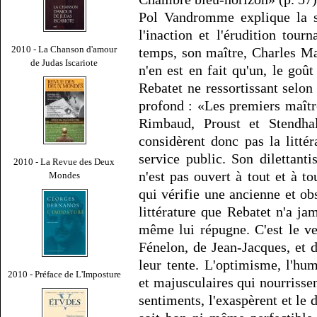
Pol Vandromme explique la si
l'inaction et l'érudition tour
2010 - La Chanson d'amour
temps, son maître, Charles Ma
de Judas Iscariote
n'en est en fait qu'un, le goû
Rebatet ne ressortissant selon 
profond : «Les premiers maîtr
Rimbaud, Proust et Stendha
considèrent donc pas la litt
service public. Son dilettant
2010 - La Revue des Deux
n'est pas ouvert à tout et à tou
Mondes
qui vérifie une ancienne et ob
littérature que Rebatet n'a ja
même lui répugne. C'est le ve
Fénelon, de Jean-Jacques, et d
leur tente. L'optimisme, l'hu
2010 - Préface de L'Imposture
et majusculaires qui nourrisse
sentiments, l'exaspèrent et le 