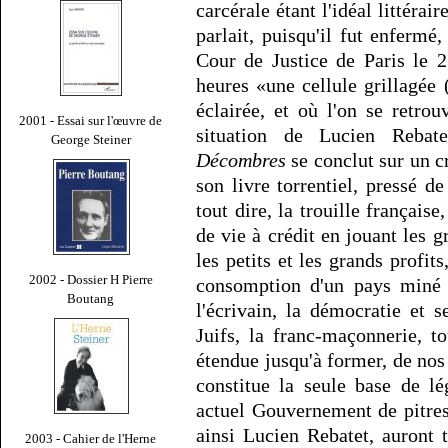
carcérale étant l'idéal littérai
parlait, puisqu'il fut enferm
Cour de Justice de Paris le 
heures «une cellule grillagée
éclairée, et où l'on se retro
2001 - Essai sur l'œuvre de
situation de Lucien Rebate
George Steiner
Décombres
se conclut sur un cr
son livre torrentiel, pressé de
tout dire, la trouille françai
de vie à crédit en jouant les g
les petits et les grands profits
2002 - Dossier H Pierre
consomption d'un pays miné 
Boutang
l'écrivain, la démocratie et se
Juifs, la franc-maçonnerie, to
étendue jusqu'à former, de nos
constitue la seule base de lé
actuel Gouvernement de pitres
ainsi Lucien Rebatet, auront
2003 - Cahier de l'Herne