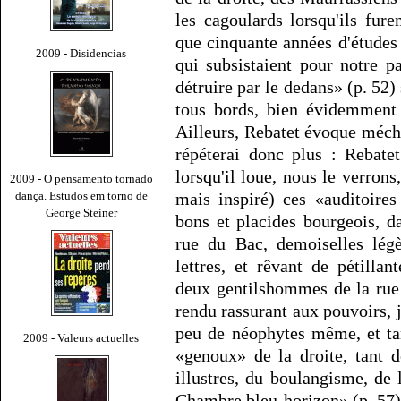
les cagoulards lorsqu'ils fur
que cinquante années d'études 
2009 - Disidencias
qui subsistaient pour notre p
détruire par le dedans» (p. 52)
tous bords, bien évidemment 
Ailleurs, Rebatet évoque méc
répéterai donc plus : Rebat
lorsqu'il loue, nous le verrons
2009 - O pensamento tornado
dança. Estudos em torno de
mais inspiré) ces «auditoire
George Steiner
bons et placides bourgeois, 
rue du Bac, demoiselles légè
lettres, et rêvant de pétilla
deux gentilshommes de la rue
rendu rassurant aux pouvoirs, j
peu de néophytes même, et tant
2009 - Valeurs actuelles
«genoux» de la droite, tant 
illustres, du boulangisme, de l
Chambre bleu-horizon» (p. 57)