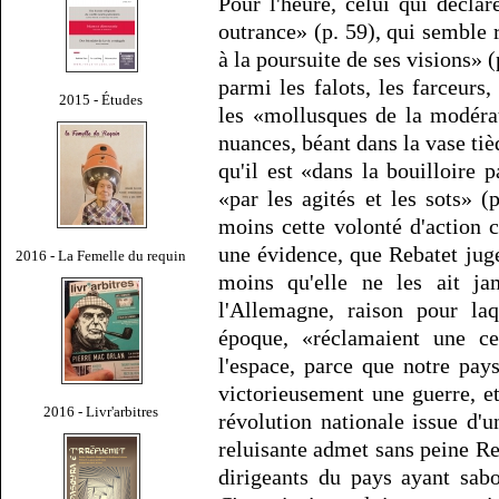
Pour l'heure, celui qui déclar
outrance» (p. 59), qui semble
à la poursuite de ses visions» 
parmi les falots, les farceurs,
2015 - Études
les «mollusques de la modérat
nuances, béant dans la vase tiè
qu'il est «dans la bouilloire 
«par les agités et les sots» (
moins cette volonté d'action
une évidence, que Rebatet juge 
2016 - La Femelle du requin
moins qu'elle ne les ait j
l'Allemagne, raison pour laq
époque, «réclamaient une ce
l'espace, parce que notre pay
victorieusement une guerre, e
2016 - Livr'arbitres
révolution nationale issue d'u
reluisante admet sans peine Re
dirigeants du pays ayant sab