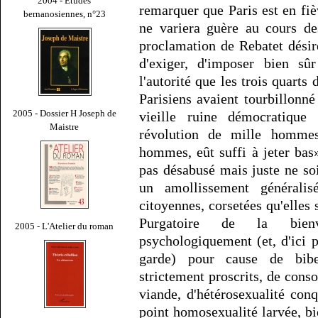
2004 - Études
remarquer que Paris est en fiè
bernanosiennes, n°23
ne variera guère au cours de
proclamation de Rebatet désir
d'exiger, d'imposer bien sû
l'autorité que les trois quarts
Parisiens avaient tourbillon
2005 - Dossier H Joseph de
vieille ruine démocratique 
Maistre
révolution de mille hommes
hommes, eût suffi à jeter bas
pas désabusé mais juste ne so
un amollissement générali
citoyennes, corsetées qu'elles
Purgatoire de la bienve
2005 - L'Atelier du roman
psychologiquement (et, d'ici
garde) pour cause de bib
strictement proscrits, de cons
viande, d'hétérosexualité co
point homosexualité larvée, bi