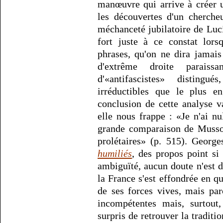
manœuvre qui arrive à créer 
les découvertes d'un cherche
méchanceté jubilatoire de Luc
fort juste à ce constat lors
phrases, qu'on ne dira jamai
d'extrême droite paraiss
d'«antifascistes» distingu
irréductibles que le plus e
conclusion de cette analyse va
elle nous frappe : «Je n'ai n
grande comparaison de Mussoli
prolétaires» (p. 515). Georg
humiliés
, des propos point si
ambiguïté, aucun doute n'est d
la France s'est effondrée en 
de ses forces vives, mais pa
incompétentes mais, surtou
surpris de retrouver la traditio