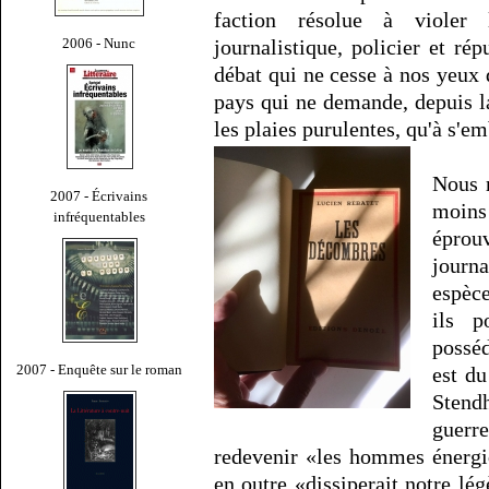
faction résolue à violer 
2006 - Nunc
journalistique, policier et ré
débat qui ne cesse à nos yeux d
pays qui ne demande, depuis l
les plaies purulentes, qu'à s'em
Nous 
2007 - Écrivains
moin
infréquentables
éprouv
journa
espèce
ils p
posséd
2007 - Enquête sur le roman
est du
Stend
guerr
redevenir «les hommes énergi
en outre «dissiperait notre lé