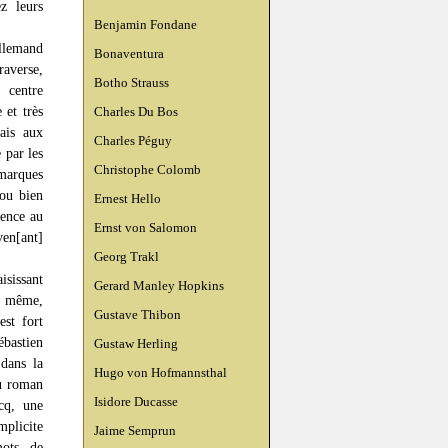
z leurs
Benjamin Fondane
llemand
Bonaventura
raverse,
Botho Strauss
 centre
 et très
Charles Du Bos
mais aux
Charles Péguy
 par les
Christophe Colomb
 marques
 ou bien
Ernest Hello
rence au
Ernst von Salomon
ven[ant]
Georg Trakl
isissant
Gerard Manley Hopkins
té même,
Gustave Thibon
est fort
bastien
Gustaw Herling
dans la
Hugo von Hofmannsthal
du roman
Isidore Ducasse
cq, une
mplicite
Jaime Semprun
mots de