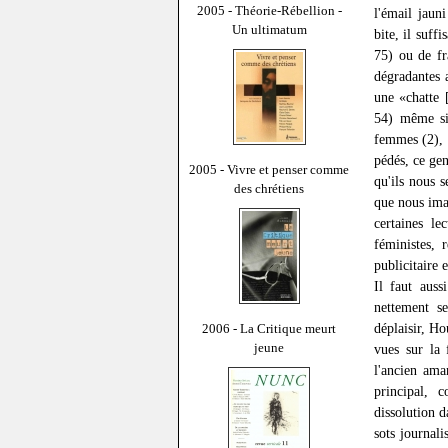
2005 - Théorie-Rébellion -
l'émail jaun
Un ultimatum
bite, il suff
75) ou de fr
dégradantes 
une «chatte 
54) même si 
femmes (2), 
pédés, ce ge
2005 - Vivre et penser comme
qu'ils nous 
des chrétiens
que nous ima
certaines le
féministes, 
publicitaire 
Il faut aus
nettement s
déplaisir, Ho
2006 - La Critique meurt
jeune
vues sur la 
l'ancien ama
principal, 
dissolution d
sots journali