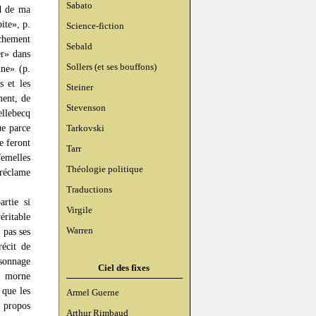
Sabato
rd de ma
bite», p.
Science-fiction
nchement
Sebald
er» dans
Sollers (et ses bouffons)
nne» (p.
s et les
Steiner
ment, de
Stevenson
ellebecq
ue parce
Tarkovski
e feront
Tarr
femelles
Théologie politique
 réclame
Traductions
rtie si
Virgile
ritable
Warren
 pas ses
récit de
rsonnage
Ciel des fixes
t morne
 que les
Armel Guerne
à propos
Arthur Rimbaud