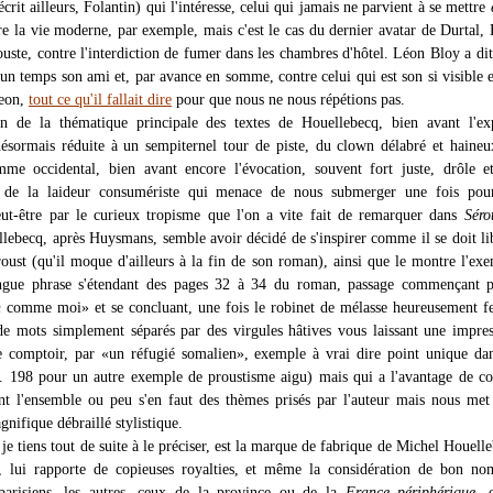
crit ailleurs, Folantin) qui l'intéresse, celui qui jamais ne parvient à se mettre
re la vie moderne, par exemple, mais c'est le cas du dernier avatar de Durtal, 
uste, contre l'interdiction de fumer dans les chambres d'hôtel. Léon Bloy a dit
 un temps son ami et, par avance en somme, contre celui qui est son si visible e
geon,
tout ce qu'il fallait dire
pour que nous ne nous répétions pas.
on de la thématique principale des textes de Houellebecq, bien avant l'ex
 désormais réduite à un sempiternel tour de piste, du clown délabré et haineu
mme occidental, bien avant encore l'évocation, souvent fort juste, drôle 
e, de la laideur consumériste qui menace de nous submerger une fois pour
eut-être par le curieux tropisme que l'on a vite fait de remarquer dans
Séro
lebecq, après Huysmans, semble avoir décidé de s'inspirer comme il se doit l
oust (qu'il moque d'ailleurs à la fin de son roman), ainsi que le montre l'ex
longue phrase s'étendant des pages 32 à 34 du roman, passage commençant 
n
comme moi» et se concluant, une fois le robinet de mélasse heureusement f
de mots simplement séparés par des virgules hâtives vous laissant une impre
e comptoir, par «un réfugié somalien», exemple à vrai dire point unique da
. 198 pour un autre exemple de proustisme aigu) mais qui a l'avantage de c
t l'ensemble ou peu s'en faut des thèmes prisés par l'auteur mais nous met
nifique débraillé stylistique.
 je tiens tout de suite à le préciser, est la marque de fabrique de Michel Houelle
, lui rapporte de copieuses royalties, et même la considération de bon no
 parisiens, les autres, ceux de la province ou de la
France périphérique
, 