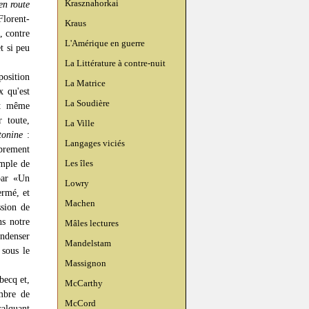
Krasznahorkai
en route
Florent-
Kraus
, contre
L'Amérique en guerre
t si peu
La Littérature à contre-nuit
position
La Matrice
x qu'est
La Soudière
et même
 toute,
La Ville
tonine
:
Langages viciés
ibrement
Les îles
emple de
par «Un
Lowry
ermé, et
Machen
ssion de
ns notre
Mâles lectures
ondenser
Mandelstam
 sous le
Massignon
becq et,
McCarthy
mbre de
McCord
calquant