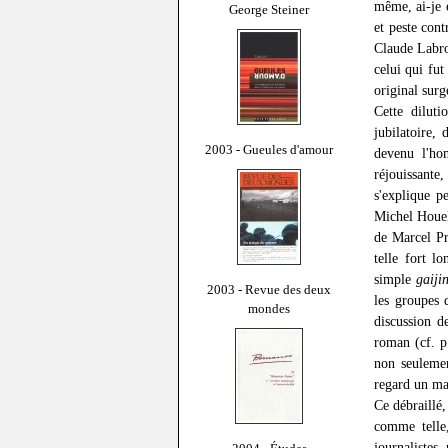
même, ai-je é
George Steiner
et peste cont
Claude Labro
celui qui fut
original sur
Cette diluti
jubilatoire,
2003 - Gueules d'amour
devenu l'ho
réjouissant
s'explique p
Michel Houel
de Marcel Pr
telle fort 
simple
gaiji
2003 - Revue des deux
les groupes 
mondes
discussion d
roman (cf. p
non seulemen
regard un mag
Ce débraillé,
comme telle
journalistes