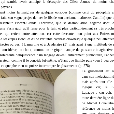
 qui semble avoir anticipé le désespoir des Gilets Jaunes, du moins che
 paysans.
ement moins la maigreur de quelques épisodes (comme celui du pédophile a
e fait, son vague projet de tuer le fils de son ancienne maîtresse, Camille) que t
 pesanteur Florent-Claude Labrouste, que sa déambulation hagarde dont le
reste Paris quoi qu'il fasse pour le fuir, et plus particulièrement sa très proche
ue, qui retient notre attention, car cette descente, non point aux Enfers 
 les étapes ridicules d'une véritable catabase clownesque quelque peu atténuée
directes ou pas, à Lamartine et à Baudelaire (3) mais aussi à une multitude de
t considérer, au choix, comme un tragique manque de puissance imaginative
sternante déliquescence d'un langage devenu entièrement publicitaire, l'adhé
rateur, comme il le concède lui-même, n'étant que limitée puis «peu à peu de
à ce que plus rien ne puisse interrompre le glissement» (p. 278).
Ce glissement est sa
dans son inéluctabili
mais après tout elle 
logique car, si Sé
Lapaque a cru voir, 
toute dernière ligne 
de Michel Houellebe
référence au moins i
aux tous derniers 