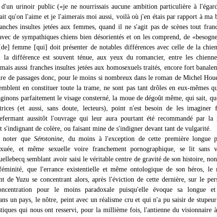
i d'un urinoir public («je ne nourrissais aucune ambition particulière à l'éga
isait qu'on l'aime et je l'aimerais moi aussi, voilà où j'en étais par rapport à ma 
anches insultes jetées aux femmes, quand il ne s'agit pas de scènes tout fra
avec de sympathiques chiens bien désorientés et on les comprend, de «besogn
[de] femme [qui] doit présenter de notables différences avec celle de la chie
la différence est souvent ténue, aux yeux du romancier, entre les chienne
mais aussi franches insultes jetées aux homosexuels traités, encore fort banale
nre de passages donc, pour le moins si nombreux dans le roman de Michel Hou
semblent en constituer toute la trame, ne sont pas tant drôles en eux-mêmes q
ginons parfaitement le visage consterné, la moue de dégoût même, qui sait, qu
ctrices (et aussi, sans doute, lecteurs), point n'est besoin de les imaginer 
refermant aussitôt l'ouvrage qui leur aura pourtant été recommandé par la
et s'indignant de colère, ou faisant mine de s'indigner devant tant de vulgarité.
si noter que
Sérotonine
, du moins à l'exception de cette première longue pa
exuée, et même sexuelle voire franchement pornographique, se lit sans vé
uellebecq semblant avoir saisi le véritable centre de gravité de son histoire, non
féminité, que l'errance existentielle et même ontologique de son héros, le 
nt de Yuzu se concentrant alors, après l'éviction de cette dernière, sur le pe
concentration pour le moins paradoxale puisqu'elle évoque sa longue e
ans un pays, le nôtre, peint avec un réalisme cru et qui n'a pu saisir de stupeur
stiques qui nous ont resservi, pour la millième fois, l'antienne du visionnaire 