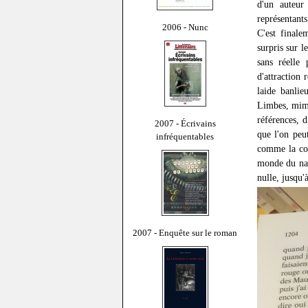
d'un auteur
représentants
2006 - Nunc
C'est final
surpris sur l
sans réelle
d'attraction 
laide banlie
Limbes, mime
références, 
2007 - Écrivains
que l'on peu
infréquentables
comme la con
monde du nar
nulle, jusqu'
2007 - Enquête sur le roman