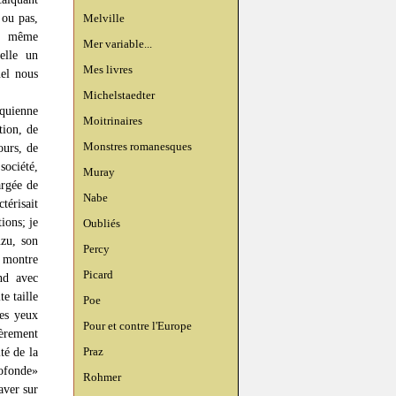
 ou pas,
Melville
re même
Mer variable...
elle un
Mes livres
uel nous
Michelstaedter
equienne
Moitrinaires
tion, de
Monstres romanesques
ours, de
société,
Muray
argée de
Nabe
érisait
ions; je
Oubliés
uzu, son
Percy
e montre
Picard
and avec
e taille
Poe
ses yeux
Pour et contre l'Europe
èrement
Praz
té de la
rofonde»
Rohmer
aver sur