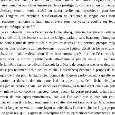
eurs banalités sur celles émises par leurs prestigieux confrères : qu'on l'aime
llebecq semble avoir accédé au statut réellement mystérieux, peut-êt
de l'augure, du prophète. S'aviserait-on de critiquer la langue dans laqu
 seulement annonce le futur, mais révèle sous nos yeux le gouffre sur leq
tre chimérique société ?
ue ce débraillé nuise à l'écriture de Houellebecq, puisque l'écriture houelleb
t, ce débraillé, les lecteurs sortant de khâgne parlant, sans beaucoup d'imagina
me
, sotte figure de style diluée à toutes les sauces et qui permet, presque touj
ats les plus indigents du haut-le-cœur : puisque l'auteur décrit un héros et une 
phase terminale de dissolution, il est bien normal après tout que l'écriture ch
écor pour le moins instable perde elle-même le peu de tenue qui la caract
De la même façon, ce débraillé accroît la drôlerie de certaines scènes et descript
l n'est pas tellement drôle de lire Michel Houellebecq évoquer, à propos de Y
que d'entrain pour la figure bien connue de la
gorge profonde
, alors qu'elle s
particulier dans le domaine crucial de la pipe», puisqu'elle lèche «le gl
ans jamais perdre de vue l'existence des couilles», sa lacune étant due à «la petit
» même si, concède le narrateur beau joueur, la gorge profonde n'était à 
ssion de maniaques minoritaires» car, «si l'on veut que sa bite soit enti
hair eh bien il y a tout simplement la chatte, elle est faite pour ça, la supériori
est la langue, se voit de toute façon annulée dans l'univers clos de la gorge p
 de passages, qu'il s'agisse de descriptions crues, de mémorables sentences à gr