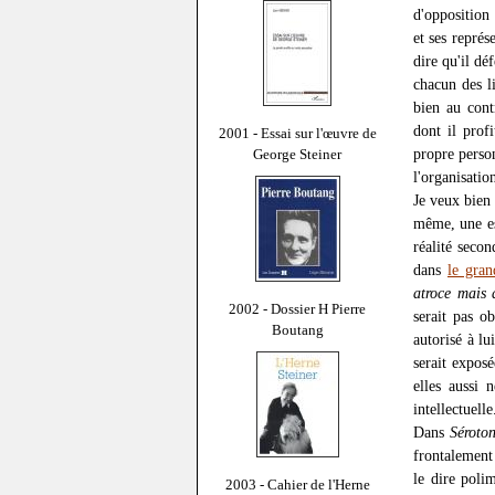
d'opposition 
et ses représ
dire qu'il dé
chacun des l
bien au cont
dont il prof
2001 - Essai sur l'œuvre de
propre person
George Steiner
l'organisatio
Je veux bien
même, une es
réalité seco
dans
le gra
atroce mais 
2002 - Dossier H Pierre
serait pas o
Boutang
autorisé à l
serait exposé
elles aussi 
intellectuelle
Dans
Séroto
frontalement
le dire poli
2003 - Cahier de l'Herne