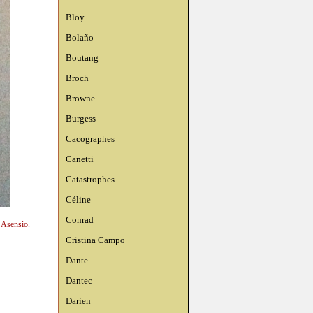
Bloy
Bolaño
Boutang
Broch
Browne
Burgess
Cacographes
Canetti
Catastrophes
Céline
Conrad
n Asensio.
Cristina Campo
Dante
Dantec
Darien