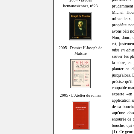
2004 - Études
bernanosiennes, n°23
prudemment l
Michel Houe
miraculeux, 
prophète non
avons bâti no
Non, donc, q
est, justemen
2005 - Dossier H Joseph de
mise en aby
Maistre
sauver les pl
la nôtre, en 
planter ce d
jusqu'alors. 
précise qu'i
coupable man
experte «en 
2005 - L'Atelier du roman
application s
de sa bouche
«qu'une obse
entourée de c
bouche, qui 
(1). Ce genre