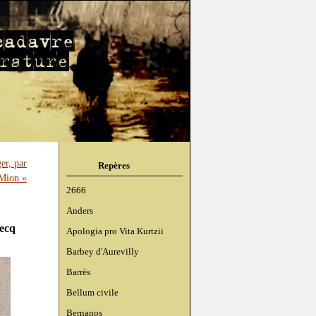
er, par
Repères
Mion »
2666
Anders
becq
Apologia pro Vita Kurtzii
Barbey d'Aurevilly
Barrès
Bellum civile
Bernanos