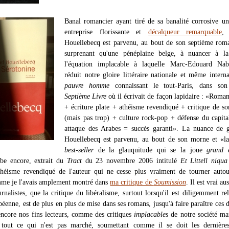
Banal romancier ayant tiré de sa banalité corrosive un
entreprise florissante et
décalqueur remarquable
,
Houellebecq est parvenu, au bout de son septième rom
surprenant qu'une pénéplaine belge, à nuancer à l
l'équation implacable à laquelle Marc-Edouard Nab
réduit notre gloire littéraire nationale et même interna
pauvre homme
connaissant le tout-Paris, dans s
Septième Livre
où il écrivait de façon lapidaire : «Roman
+ écriture plate + athéisme revendiqué + critique de s
(mais pas trop) + culture rock-pop + défense du capit
attaque des Arabes = succès garanti». La nuance de g
Houellebecq est parvenu, au bout de son morne et «la
best-seller
de la glauquitude qui se la joue
grand é
be encore, extrait du
Tract
du 23 novembre 2006 intitulé
Et Littell niqu
théisme revendiqué de l'auteur qui ne cesse plus vraiment de tourner auto
mme je l'avais amplement montré dans
ma critique de
Soumission
. Il est vrai au
urnalistes, que la critique du libéralisme, surtout lorsqu'il est diligemment re
éenne, est de plus en plus de mise dans ses romans, jusqu'à faire paraître ces d
encore nos fins lecteurs, comme des critiques
implacables
de notre société ma
t tout ce qui n'est pas marché, soumettant comme il se doit les dernières