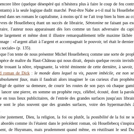
encore libre (quelque désespéré qui n'hésitera plus à faire le coup de feu contr
entants) à la seule logique dudit marché. Peut-être Nabe a-t-il mal lu Houelleb
fend dans ses romans le capitalisme, à moins qu'il ne l'ait trop bien lu bien au co
ivres de Houellebecq étant un succès de librairie,
Sérotonine
ne faisant pas ex
raire, l'auteur nous apparaissant dès lors comme un faux adversaire du capi
ite largement et même dont il illustre remarquablement telle maxime lâchée
nage : «l'argent allait à l'argent et accompagnait le pouvoir, tel était le dernie
n sociale» (p. 135).
 que l'on tente de nous présenter Michel Houellebecq comme une sorte de proph
pèce de maître du Haut-Château qui nous dirait, depuis quelque recoin invisib
nde trouant la nôtre, répugnante, la vérité éminente de cette dernière, à savoi
nd roman de Dick
:
le monde dans lequel tu vis, pauvre imbécile, est non s
absolument faux
, mais il faudrait alors imaginer le cas curieux d'un prophèt
bligé de quitter sa demeure, de courir les routes de son pays où chaque gami
ui lancer une pierre, en somme un prophète reçu, célébré, écouté, dont la parol
e en tous lieux publicitaires, de l'entrée des grandes surfaces jusqu'aux librair
ne sont le plus souvent que des grandes surfaces, voire des hypermarchés 
.
nine
justement, Dieu, la religion, la foi ou plutôt, la
possibilité
de la foi ne s
 abordés comme ils l'étaient dans le précédent roman, où Houellebecq s'inspira
ment, de Huysmans, mais prudemment quand même, en réutilisant le seul Dur