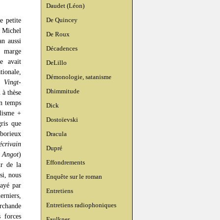
Daudet (Léon)
De Quincey
e petite
 Michel
De Roux
an aussi
Décadences
a marge
e avait
DeLillo
tionale,
Démonologie, satanisme
on
Vingt-
Dhimmitude
 à thèse
on temps
Dick
alisme +
Dostoïevski
ris que
borieux
Dracula
crivain
Dupré
a Angot
)
Effondrements
ur de la
ssi, nous
Enquête sur le roman
layé par
Entretiens
erniers,
Entretiens radiophoniques
rchande
 forces
Faulkner