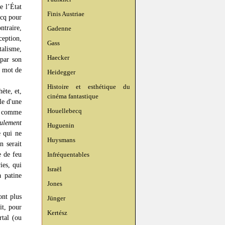
e l’État
Finis Austriae
ecq pour
ntraire,
Gadenne
ception,
Gass
talisme,
Haecker
 par son
r mot de
Heidegger
Histoire et esthétique du
ète, et,
cinéma fantastique
le d'une
Houellebecq
r, comme
eulement
Huguenin
e qui ne
Huysmans
n serait
e de feu
Infréquentables
ies, qui
Israël
à patine
Jones
ont plus
Jünger
it, pour
Kertész
tal (ou