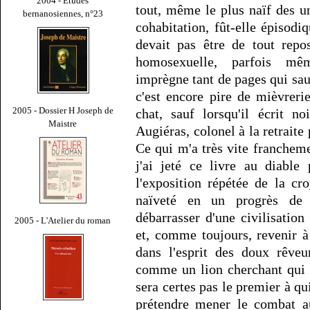
2004 - Études
tout, même le plus naïf des un
bernanosiennes, n°23
cohabitation, fût-elle épisodi
devait pas être de tout rep
homosexuelle, parfois mê
imprègne tant de pages qui saur
c'est encore pire de mièvreri
2005 - Dossier H Joseph de
chat, sauf lorsqu'il écrit n
Maistre
Augiéras, colonel à la retraite
Ce qui m'a très vite francheme
j'ai jeté ce livre au diable
l'exposition répétée de la c
naïveté en un progrès de
débarrasser d'une civilisation
2005 - L'Atelier du roman
et, comme toujours, revenir à
dans l'esprit des doux rêveu
comme un lion cherchant qui 
sera certes pas le premier à qu
prétendre mener le combat 