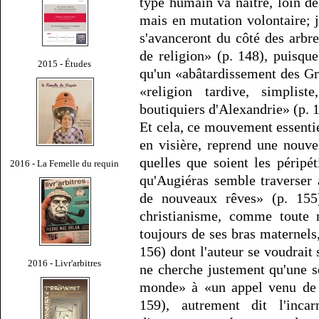
type humain va naître, loin des
mais en mutation volontaire; j
s'avanceront du côté des arbre
de religion» (p. 148), puisque 
2015 - Études
qu'un «abâtardissement des Gra
«religion tardive, simplist
boutiquiers d'Alexandrie» (p. 
Et cela, ce mouvement essentie
en visière, reprend une nouvel
quelles que soient les péripét
2016 - La Femelle du requin
qu'Augiéras semble traverser 
de nouveaux rêves» (p. 155
christianisme, comme toute r
toujours de ses bras maternels,
156) dont l'auteur se voudrait
2016 - Livr'arbitres
ne cherche justement qu'une s
monde» à «un appel venu de l
159), autrement dit l'inca