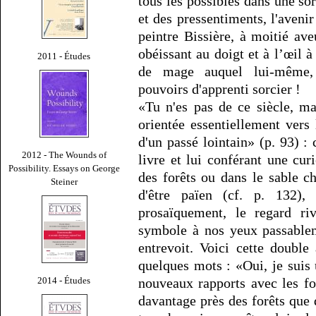
tous les possibles dans une so
et des pressentiments, l'avenir
peintre Bissière, à moitié av
obéissant au doigt et à l’œil 
2011 - Études
de mage auquel lui-même, 
pouvoirs d'apprenti sorcier !
«Tu n'es pas de ce siècle, ma
orientée essentiellement vers
d'un passé lointain» (p. 93) 
2012 - The Wounds of
livre et lui conférant une cur
Possibility. Essays on George
des forêts ou dans le sable ch
Steiner
d'être païen (cf. p. 132),
prosaïquement, le regard ri
symbole à nos yeux passable
entrevoit. Voici cette double
quelques mots : «Oui, je suis 
2014 - Études
nouveaux rapports avec les fo
davantage près des forêts que 