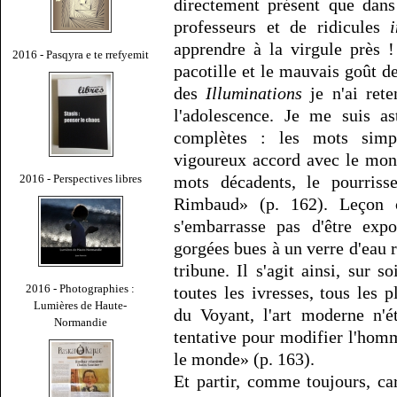
directement présent que dans
professeurs et de ridicules
apprendre à la virgule près 
2016 - Pasqyra e te rrefyemit
pacotille et le mauvais goût d
des
Illuminations
je n'ai rete
l'adolescence. Je me suis a
complètes : les mots simpl
vigoureux accord avec le mond
2016 - Perspectives libres
mots décadents, le pourriss
Rimbaud» (p. 162). Leçon c
s'embarrasse pas d'être expo
gorgées bues à un verre d'eau 
tribune. Il s'agit ainsi, sur 
2016 - Photographies :
toutes les ivresses, tous les 
Lumières de Haute-
du Voyant, l'art moderne n'é
Normandie
tentative pour modifier l'hom
le monde» (p. 163).
Et partir, comme toujours, ca