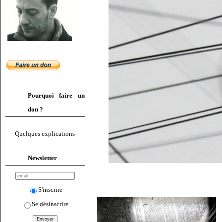
Pourquoi faire un
don ?
Quelques explications
Newsletter
S'inscrire
Se désinscrire