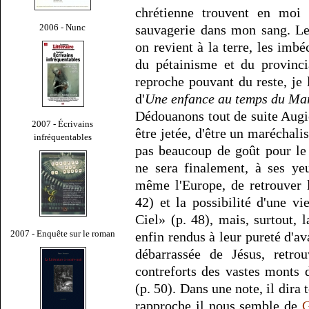
chrétienne trouvent en moi
2006 - Nunc
sauvagerie dans mon sang. Le
on revient à la terre, les imbé
du pétainisme et du provinci
reproche pouvant du reste, je 
d'
Une enfance au temps du Ma
Dédouanons tout de suite Augiér
2007 - Écrivains
être jetée, d'être un maréchalist
infréquentables
pas beaucoup de goût pour le 
ne sera finalement, à ses ye
même l'Europe, de retrouver l
42) et la possibilité d'une v
Ciel» (p. 48), mais, surtout, 
2007 - Enquête sur le roman
enfin rendus à leur pureté d'av
débarrassée de Jésus, retro
contreforts des vastes monts
(p. 50). Dans une note, il dira t
rapproche il nous semble de
G