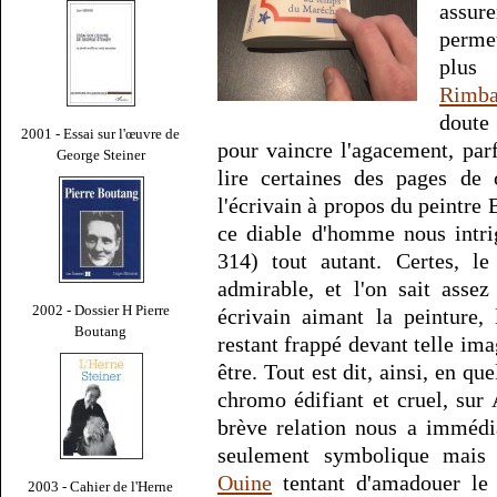
assur
permet
plus 
Rimb
doute
2001 - Essai sur l'œuvre de
pour vaincre l'agacement, par
George Steiner
lire certaines des pages de 
l'écrivain à propos du peintre B
ce diable d'homme nous intrig
314) tout autant. Certes, le
admirable, et l'on sait asse
2002 - Dossier H Pierre
écrivain aimant la peinture,
Boutang
restant frappé devant telle ima
être. Tout est dit, ainsi, en q
chromo édifiant et cruel, sur 
brève relation nous a immédi
seulement symbolique mais 
Ouine
tentant d'amadouer le 
2003 - Cahier de l'Herne