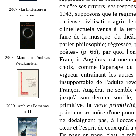
de côté ses erreurs, ses respons
2007 - La Littérature à
1943, supposons que le régime
contre-nuit
curieuse civilisation agricol
d'intellectuels venus à la ter
faire de la musique, du théât
parler philosophie; régressée, p
poètes» (p. 66), par quoi l'on
2008 - Maudit soit Andreas
François Augiéras, est une co
Werckmeister !
choix, comme l'apanage du 
vigueur entraînant les autre
insupportable de l'adulte re
François Augiéras ne semble ê
jusqu'à son dernier souffle,
primitive, la
verte primitivité
2009 - Archives Bernanos
point encore mûre d'une pomme
n°11
ne dédaignant pas, à l'occas
cœur et l'esprit de ceux qu'il a 
De page en page, c'est la mêm