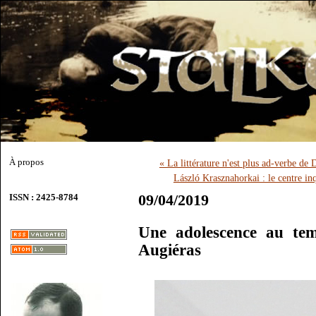
À propos
« La littérature n'est plus ad-verbe de 
László Krasznahorkai : le centre i
09/04/2019
ISSN : 2425-8784
Une adolescence au te
Augiéras