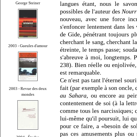
langues étant, nous le savon
George Steiner
possibles de l'auteur des
Nourri
nouveau, avec une force incr
s'enfoncer lentement dans les
de Gide, pénétrant toujours p
cherchant le sang, cherchant la
2003 - Gueules d'amour
étreinte, le temps passe; souda
s'abreuve à moi, longtemps. Pu
238). Bien réelle ou enjolivée, 
est remarquable.
Ce n'est pas tant l'éternel sour
fait (par exemple à son oncle, 
2003 - Revue des deux
mondes
au Sahara
, ou encore au pein
contentement de soi (à la lett
comme tous les narcissiques; qu
lui-même qu'il poursuit, lui qu
pour ce faire, a «besoin de so
pas ces amusements plus ou 