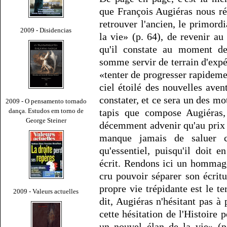
que François Augiéras nous rép
retrouver l'ancien, le primor
2009 - Disidencias
la vie» (p. 64), de revenir au
qu'il constate au moment de
somme servir de terrain d'expér
«tenter de progresser rapidem
ciel étoilé des nouvelles avent
constater, et ce sera un des mot
2009 - O pensamento tornado
dança. Estudos em torno de
tapis que compose Augiéras,
George Steiner
décemment advenir qu'au prix 
manque jamais de saluer c
qu'essentiel, puisqu'il doit e
écrit. Rendons ici un hommage
cru pouvoir séparer son écrit
propre vie trépidante est le t
2009 - Valeurs actuelles
dit, Augiéras n'hésitant pas à
cette hésitation de l'Histoire 
un nouvel élan de la vie» (p