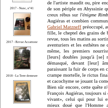
de l'artiste maudit ou, pire enc
de son périple en Abyssinie q
2017 - Nunc, n°41
creux rébus sur
l'énigme Rim
Augiéras et combien communs 
Gabriel Matzneff
préoccupé, a
fille, le cheptel des grains d
revue, tous les matins au sortir
2017 - Revue Accattone
aventuriers et les esthètes ne 
même, les premiers nourrissa
[leurs] doubles jusqu'à [se] 
démasqué, devant [leur] âm
paraissant la fuir de corps en c
crampe mortelle, le rictus fin
2018 - La Terre demeure
et cacochyme se jouant la comé
Bien sûr encore, cette quête n'
François Augiéras, toujours s
vivant», celui qui pour lui 
mieux doué que l'Homme ac