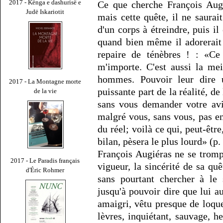
2017 - Kënga e dashurisë e
Ce que cherche François Augi
Judë Iskariotit
mais cette quête, il ne saura
d'un corps à étreindre, puis il
quand bien même il adorerai
repaire de ténèbres ! : «Ce 
m'importe. C'est aussi la mei
hommes. Pouvoir leur dire 
2017 - La Montagne morte
puissante part de la réalité, de
de la vie
sans vous demander votre avi
malgré vous, sans vous, pas e
du réel; voilà ce qui, peut-être
bilan, pèsera le plus lourd» (p.
François Augiéras ne se trompe
2017 - Le Paradis français
vigueur, la sincérité de sa quêt
d'Éric Rohmer
sans pourtant chercher à le
jusqu'à pouvoir dire que lui aus
amaigri, vêtu presque de loque
lèvres, inquiétant, sauvage, h