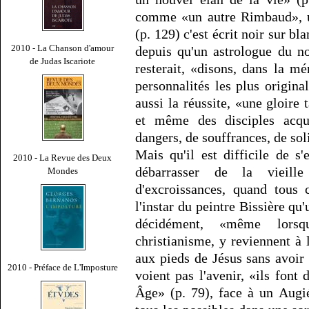
comme «un autre Rimbaud», 
(p. 129) c'est écrit noir sur bl
2010 - La Chanson d'amour
depuis qu'un astrologue du n
de Judas Iscariote
resterait, «disons, dans la 
personnalités les plus origina
aussi la réussite, «une gloire 
et même des disciples acqu
dangers, de souffrances, de sol
Mais qu'il est difficile de s
2010 - La Revue des Deux
débarrasser de la vieill
Mondes
d'excroissances, quand tous 
l'instar du peintre Bissière qu
décidément, «même lorsqu
christianisme, y reviennent à 
aux pieds de Jésus sans avoir 
2010 - Préface de L'Imposture
voient pas l'avenir, «ils fon
Âge» (p. 79), face à un Augié