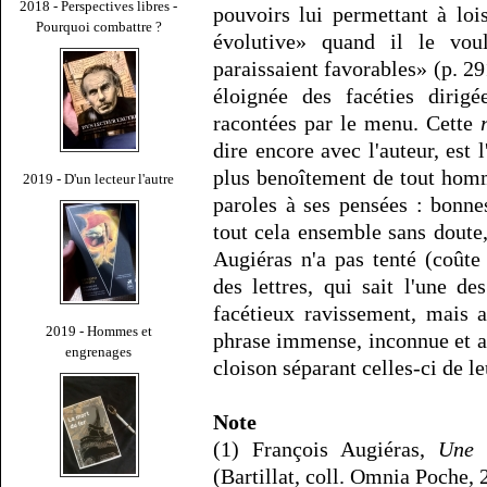
2018 - Perspectives libres -
pouvoirs lui permettant à loi
Pourquoi combattre ?
évolutive» quand il le voul
paraissaient favorables» (p. 
éloignée des facéties dirig
racontées par le menu. Cette
dire encore avec l'auteur, est l
plus benoîtement de tout homm
2019 - D'un lecteur l'autre
paroles à ses pensées : bonne
tout cela ensemble sans doute
Augiéras n'a pas tenté (coût
des lettres, qui sait l'une de
facétieux ravissement, mais a
2019 - Hommes et
phrase immense, inconnue et ab
engrenages
cloison séparant celles-ci de l
Note
(1) François Augiéras,
Une 
(Bartillat, coll. Omnia Poche, 