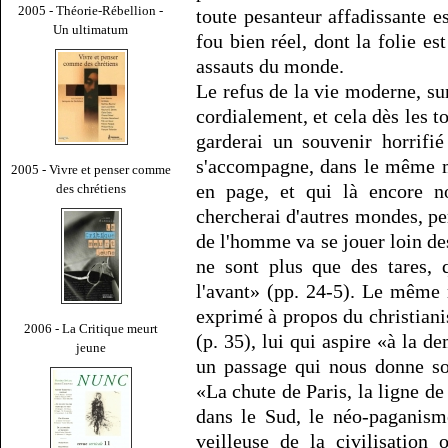
2005 - Théorie-Rébellion -
toute pesanteur affadissante e
Un ultimatum
fou bien réel, dont la folie es
assauts du monde.
Le refus de la vie moderne, su
cordialement, et cela dès les t
garderai un souvenir horrifi
s'accompagne, dans le même m
2005 - Vivre et penser comme
en page, et qui là encore n
des chrétiens
chercherai d'autres mondes, pe
de l'homme va se jouer loin d
ne sont plus que des tares,
l'avant» (pp. 24-5). Le même re
exprimé à propos du christian
2006 - La Critique meurt
(p. 35), lui qui aspire «à la 
jeune
un passage qui nous donne s
«La chute de Paris, la ligne de
dans le Sud, le néo-paganism
veilleuse de la civilisation 