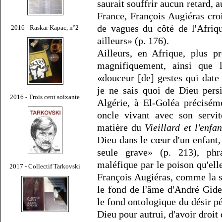
saurait souffrir aucun retard, 
France, François Augiéras cro
de vagues du côté de l'Afriqu
2016 - Raskar Kapac, n°2
ailleurs» (p. 176).
Ailleurs, en Afrique, plus p
magnifiquement, ainsi que l
«douceur [de] gestes qui dat
je ne sais quoi de Dieu pers
2016 - Trois cent soixante
Algérie, à El-Goléa précisém
oncle vivant avec son servit
matière du
Vieillard et l'enfan
Dieu dans le cœur d'un enfant, 
seule grave» (p. 213), phr
maléfique par le poison qu'elle
2017 - Collectif Tarkovski
François Augiéras, comme la s
le fond de l'âme d'André Gi
le fond ontologique du désir pé
Dieu pour autrui, d'avoir droit 