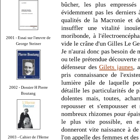
bûcher, les plus empressés 
évidemment pas les derniers à
qualités de la Macronie et d
insuffler une vitalité inou
moribonde, à l'électroencéph
2001 - Essai sur l'œuvre de
vide le crâne d'un Gilles Le Ge
George Steiner
Je n'aurai donc pas besoin de m
ou telle prétendue découverte r
défenseur des
Gilets jaunes
, 
pris connaissance de l'exist
lumière pâle de laquelle pou
2002 - Dossier H Pierre
détaille les particularités de
Boutang
dolentes mais, toutes, acha
repousser et s'empousser et 
nombreux rhizomes pour épaiss
le plus vite possible, en 
donneront vite naissance à de
l'on appelle des femmes et de
2003 - Cahier de l'Herne