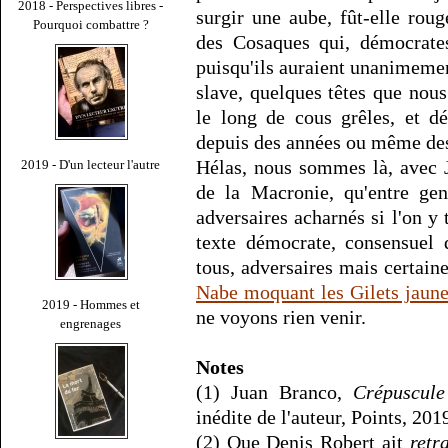
2018 - Perspectives libres -
surgir une aube, fût-elle roug
Pourquoi combattre ?
des Cosaques qui, démocrates
puisqu'ils auraient unanimemen
slave, quelques têtes que nous
le long de cous grêles, et dé
depuis des années ou même des 
Hélas, nous sommes là, avec 
2019 - D'un lecteur l'autre
de la Macronie, qu'entre ge
adversaires acharnés si l'on y 
texte démocrate, consensuel 
tous, adversaires mais certai
Nabe moquant les Gilets jaune
2019 - Hommes et
ne voyons rien venir.
engrenages
Notes
(1) Juan Branco,
Crépuscule
inédite de l'auteur, Points, 201
(2) Que Denis Robert ait
retr