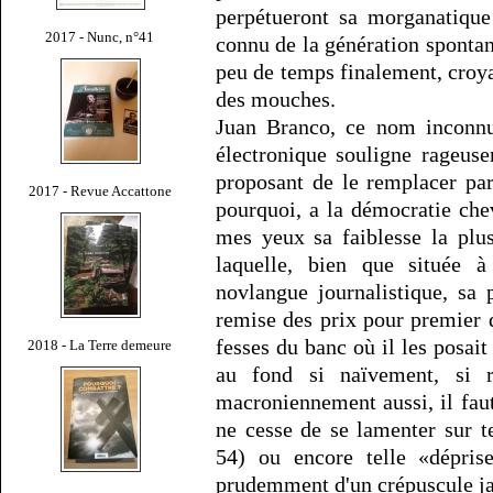
perpétueront sa morganatique
2017 - Nunc, n°41
connu de la génération spontan
peu de temps finalement, croyai
des mouches.
Juan Branco, ce nom inconnu
électronique souligne rageus
proposant de le remplacer pa
2017 - Revue Accattone
pourquoi, a la démocratie chev
mes yeux sa faiblesse la plus
laquelle, bien que située 
novlangue journalistique, sa 
remise des prix pour premier d
fesses du banc où il les posai
2018 - La Terre demeure
au fond si naïvement, si ra
macroniennement aussi, il faut
ne cesse de se lamenter sur t
54) ou encore telle «déprise
prudemment d'un crépuscule jaun