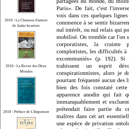
partagées du monde, du moins 
Paris». De fait, c'est l'inv
vois dans ces quelques ligne
2010 - La Chanson d'amour
commence à se sentir bizarrem
de Judas Iscariote
nul intérêt, ou nul relais qui po
mobilisé. On tremble car l'on sa
corporatistes, la crainte 
complotistes, les difficultés à 
excommuniés» (p. 192). Si c
trahissent un esprit dé
2010 - La Revue des Deux
Mondes
conspirationnistes, alors je 
pourtant fréquenté aucun des l
bien des fois constaté cette
apparence anodin qui fait q
immanquablement et excluent
prétendait faire partie du c
2010 - Préface de L'Imposture
maîtres dans cet art essentiel
une espèce de privation ontol