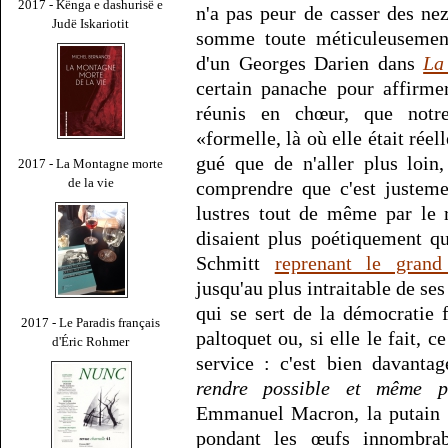
2017 - Kënga e dashurisë e
n'a pas peur de casser des nez
Judë Iskariotit
somme toute méticuleusement 
d'un Georges Darien dans
La
certain panache pour affirmer
réunis en chœur, que notr
«formelle, là où elle était réell
gué que de n'aller plus loin
2017 - La Montagne morte
de la vie
comprendre que c'est justeme
lustres tout de même par le 
disaient plus poétiquement 
Schmitt
reprenant le grand
jusqu'au plus intraitable de se
qui se sert de la démocratie 
2017 - Le Paradis français
paltoquet ou, si elle le fait, 
d'Éric Rohmer
service : c'est bien davanta
rendre possible et même pa
Emmanuel Macron, la putain e
pondant les œufs innombra