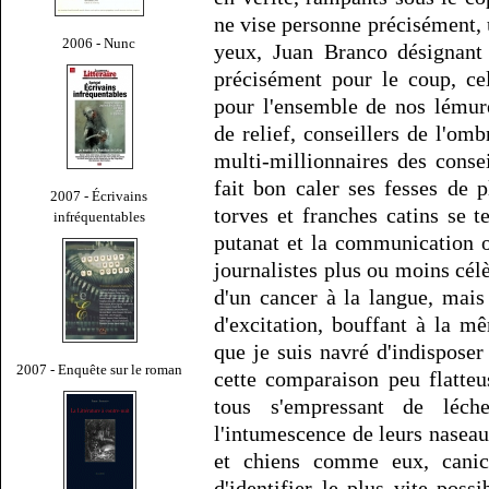
ne vise personne précisément, 
2006 - Nunc
yeux, Juan Branco désignant 
précisément pour le coup, ce
pour l'ensemble de nos lémur
de relief, conseillers de l'om
multi-millionnaires des consei
fait bon caler ses fesses de
2007 - Écrivains
torves et franches catins se t
infréquentables
putanat et la communication 
journalistes plus ou moins cé
d'un cancer à la langue, mais
d'excitation, bouffant à la mê
que je suis navré d'indisposer
2007 - Enquête sur le roman
cette comparaison peu flatte
tous s'empressant de léche
l'intumescence de leurs nasea
et chiens comme eux, canic
d'identifier le plus vite possi