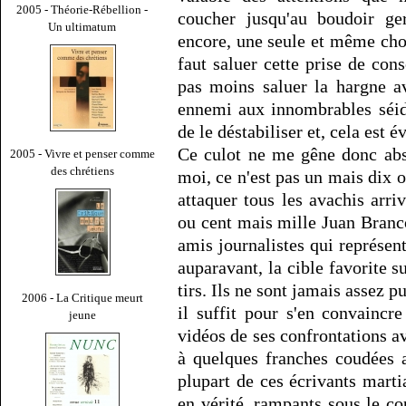
2005 - Théorie-Rébellion -
coucher jusqu'au boudoir ge
Un ultimatum
encore, une seule et même chos
faut saluer cette prise de consc
pas moins saluer la hargne a
ennemi aux innombrables séid
de le déstabiliser et, cela est év
Ce culot ne me gêne donc abso
2005 - Vivre et penser comme
des chrétiens
moi, ce n'est pas un mais dix 
attaquer tous les avachis arri
ou cent mais mille Juan Branc
amis journalistes qui représen
auparavant, la cible favorite su
tirs. Ils ne sont jamais assez
2006 - La Critique meurt
il suffit pour s'en convaincr
jeune
vidéos de ses confrontations av
à quelques franches coudées 
plupart de ces écrivants marti
en vérité, rampants sous le co