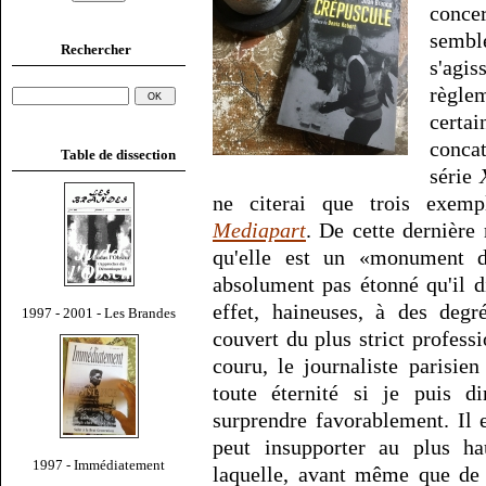
concer
sembl
Rechercher
s'agi
règle
certai
conca
Table de dissection
série
ne citerai que trois exem
Mediapart
. De cette dernière 
qu'elle est un «monument d
absolument pas étonné qu'il d
effet, haineuses, à des degr
1997 - 2001 - Les Brandes
couvert du plus strict profes
couru, le journaliste parisien
toute éternité si je puis d
surprendre favorablement. Il 
peut insupporter au plus ha
1997 - Immédiatement
laquelle, avant même que de 