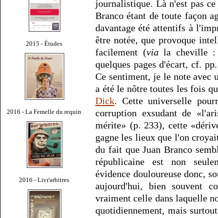
journalistique. Là n'est pas ce 
Branco étant de toute façon ag
davantage été attentifs à l'im
être notée, que provoque inte
2015 - Études
facilement (
via
la cheville : 
quelques pages d'écart, cf. pp
Ce sentiment, je le note avec 
a été le nôtre toutes les fois
Dick
. Cette universelle pour
corruption exsudant de «l'ari
2016 - La Femelle du requin
mérite» (p. 233), cette «dériv
gagne les lieux que l'on croyai
du fait que Juan Branco sembl
républicaine est non seule
évidence douloureuse donc, so
2016 - Livr'arbitres
aujourd'hui, bien souvent co
vraiment celle dans laquelle 
quotidiennement, mais surtout 