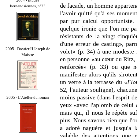
2004 - Études
de façade, un homme appartena
bernanosiennes, n°23
l'avoir quitté qu'à ses momen
par pur calcul opportuniste
quelque ironie que l'on me p
résistants de la vingt-cinqui
d'une erreur de casting», parm
2005 - Dossier H Joseph de
volet» (p. 34) à une modeste
Maistre
en personne «au cœur du Ritz, à
renforcée» (p. 33) ou que 
manifester alors qu'ils sirote
un verre à la terrasse du «
Flo
52, l'auteur souligne), chacun
moins passive (dans l'esprit de
2005 - L'Atelier du roman
yeux «avec l'aplomb de celui
mais qui, il nous le répète s
plus. Nous savons bien que l'o
a adoré naguère et jusqu'à la
valable des attentions que