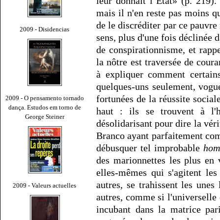
leur donnait l’État» (p. 219).
mais il n'en reste pas moins q
de le discréditer par ce pauvr
2009 - Disidencias
sens, plus d'une fois déclinée 
de conspirationnisme, et rap
la nôtre est traversée de cour
à expliquer comment certains
quelques-uns seulement, voguen
fortunées de la réussite socia
2009 - O pensamento tornado
dança. Estudos em torno de
haut : ils se trouvent à l'
George Steiner
désolidarisant pour dire la vér
Branco ayant parfaitement comp
débusquer tel improbable
hom
des marionnettes les plus en 
elles-mêmes qui s'agitent les 
autres, se trahissent les unes
2009 - Valeurs actuelles
autres, comme si l'universell
incubant dans la matrice par