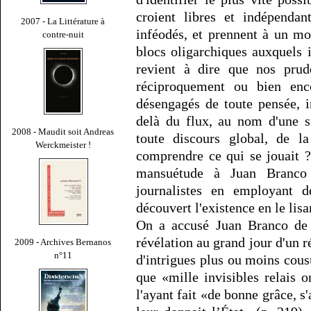
croient libres et indépendan
2007 - La Littérature à
inféodés, et prennent à un m
contre-nuit
blocs oligarchiques auxquels i
revient à dire que nos prude
réciproquement ou bien enc
désengagés de toute pensée, i
delà du flux, au nom d'une s
2008 - Maudit soit Andreas
toute discours global, de la
Werckmeister !
comprendre ce qui se jouait 
mansuétude à Juan Branco 
journalistes en employant 
découvert l'existence en le lisa
On a accusé Juan Branco de 
révélation au grand jour d'un
2009 - Archives Bernanos
n°11
d'intrigues plus ou moins cousu
que «mille invisibles relais 
l'ayant fait «de bonne grâce, 