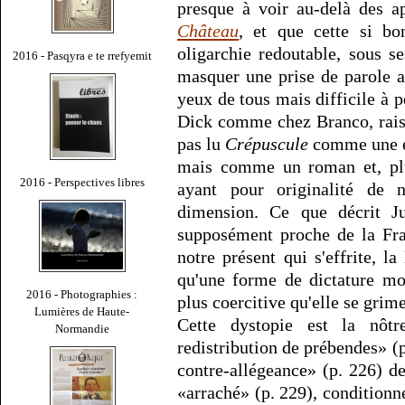
presque à voir au-delà des 
Château
, et que cette si b
oligarchie redoutable, sous s
2016 - Pasqyra e te rrefyemit
masquer une prise de parole au
yeux de tous mais difficile à p
Dick comme chez Branco, raison
pas lu
Crépuscule
comme une e
mais comme un roman et, p
2016 - Perspectives libres
ayant pour originalité de 
dimension. Ce que décrit Ju
supposément proche de la Fran
notre présent qui s'effrite, l
qu'une forme de dictature mo
2016 - Photographies :
plus coercitive qu'elle se gri
Lumières de Haute-
Cette dystopie est la nôtr
Normandie
redistribution de prébendes» (p
contre-allégeance» (p. 226) d
«arraché» (p. 229), conditionn