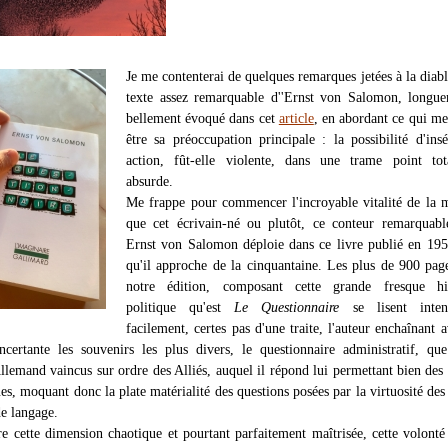
Je me contenterai de quelques remarques jetées à la diabl
texte assez remarquable d''Ernst von Salomon, longue
bellement évoqué dans cet
article
, en abordant ce qui m
être sa préoccupation principale : la possibilité d'ins
action, fût-elle violente, dans une trame point tot
absurde.
Me frappe pour commencer l'incroyable vitalité de la
que cet écrivain-né ou plutôt, ce conteur remarquabl
Ernst von Salomon déploie dans ce livre publié en 195
qu'il approche de la cinquantaine. Les plus de 900 pag
notre édition, composant cette grande fresque his
politique qu'est
Le Questionnaire
se lisent inten
facilement, certes pas d'une traite, l'auteur enchaînant 
oncertante les souvenirs les plus divers, le questionnaire administratif, qu
Allemand vaincus sur ordre des Alliés, auquel il répond lui permettant bien des
s, moquant donc la plate matérialité des questions posées par la virtuosité des
e langage.
tre cette dimension chaotique et pourtant parfaitement maîtrisée, cette volonté