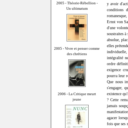
2005 - Théorie-Rébellion -
y avoir d'ac
Un ultimatum
conditions 
romanesque,
Ernst von Sa
d'une volont
soustraites à
absolue, plac
elles prétend
2005 - Vivre et penser comme
individuelle
des chrétiens
intégralité 
ordre défini
exigence cru
pourra leur r
Que nous im
s'engager, q
existence qu'
2006 - La Critique meurt
jeune
? Cette rem
jamais soupç
manifestatio
agacer lorsqu
fois que ses 