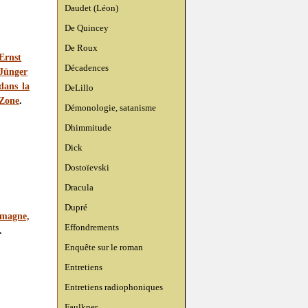
Daudet (Léon)
De Quincey
De Roux
Ernst
Décadences
Jünger
dans la
DeLillo
Zone
.
Démonologie, satanisme
Dhimmitude
Dick
Dostoïevski
Dracula
Dupré
emagne,
Effondrements
.
Enquête sur le roman
Entretiens
Entretiens radiophoniques
Faulkner