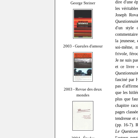
dire d'une é
George Steiner
les véritabl
Joseph Rova
Questionnair
d'un style 
commentaire, 
la jeunesse,
2003 - Gueules d'amour
soi-même, m
frivole, féro
Je ne suis pa
et ce livre 
Questionnair
fasciné par 
pas d'affirm
2003 - Revue des deux
que les hitlé
mondes
plus que fau
chapitre rac
pages classé
tendresse et
(pp. 16-7). 
Le Questionn
l'auteur, peu