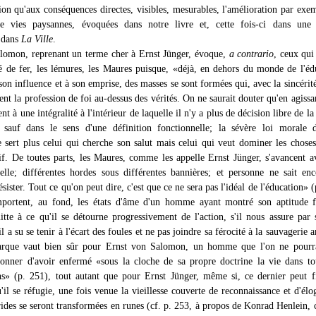
tion qu'aux conséquences directes, visibles, mesurables, l'amélioration par exe
de vies paysannes, évoquées dans notre livre et, cette fois-ci dans une 
 dans
La Ville
.
lomon, reprenant un terme cher à Ernst Jünger, évoque,
a contrario
, ceux qui
é de fer, les lémures, les Maures puisque, «déjà, en dehors du monde de l'éd
 son influence et à son emprise, des masses se sont formées qui, avec la sincérité
ent la profession de foi au-dessus des vérités. On ne saurait douter qu'en agissan
ent à une intégralité à l'intérieur de laquelle il n'y a plus de décision libre de l
, sauf dans le sens d'une définition fonctionnelle; la sévère loi morale 
ne sert plus celui qui cherche son salut mais celui qui veut dominer les choses
tif. De toutes parts, les Maures, comme les appelle Ernst Jünger, s'avancent a
elle; différentes hordes sous différentes bannières; et personne ne sait en
ésister. Tout ce qu'on peut dire, c'est que ce ne sera pas l'idéal de l'éducation» (
portent, au fond, les états d'âme d'un homme ayant montré son aptitude f
uitte à ce qu'il se détourne progressivement de l'action, s'il nous assure par 
il a su se tenir à l'écart des foules et ne pas joindre sa férocité à la sauvagerie
arque vaut bien sûr pour Ernst von Salomon, un homme que l'on ne pourra
onner d'avoir enfermé «sous la cloche de sa propre doctrine la vie dans to
ns» (p. 251), tout autant que pour Ernst Jünger, même si, ce dernier peut f
'il se réfugie, une fois venue la vieillesse couverte de reconnaissance et d'élo
rides se seront transformées en runes (cf. p. 253, à propos de Konrad Henlein, 