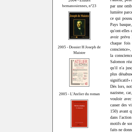
2004 - Études
bernanosiennes, n°23
par une omb
lumière parce
ce qui pouss
Pays basque,
qu'ont-elles
avoir prévu 
chaque fois
2005 - Dossier H Joseph de
conscience», 
Maistre
la conscienc
Salomon réaf
qu'il n'a jus
plus désabus
significatif» 
Dès lors, not
nazisme, car
2005 - L'Atelier du roman
vouloir avec
casser des v
150) avant q
dans l'actio
motifs de son
faits ne donn