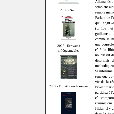
Allemands de
semblant alor
2006 - Nunc
semble même 
Parlant de l
qu'il s'agit 
(p. 159), e
guillemets, 
comme la Rév
une boussole
2007 - Écrivains
côté du Rhi
infréquentables
nourrissait d
désormais, e
méthodiqueme
Si nihilisme 
sens que du 
vie de la ré
2007 - Enquête sur le roman
l'aventurier
participa à l
eût comport
ruminations 
Hitler. Il y 
dans la bou