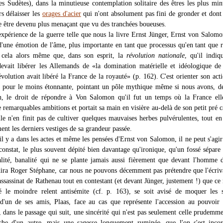
s Sudètes), dans la minutieuse contemplation solitaire des êtres les plus min
s délaisser les
orages d'acier
qui n'ont absolument pas fini de gronder et dont 
être devenu plus menaçant que vu des tranchées boueuses.
'expérience de la guerre telle que nous la livre Ernst Jünger, Ernst von Salomo
«d'une émotion de l'âme, plus importante en tant que processus qu'en tant que r
t cela alors même que, dans son esprit, la
révolution nationale
, qu'il indiq
devait libérer les Allemands de «la domination matérielle et idéologique de 
olution avait libéré la France de la royauté» (p. 162). C'est orienter son act
 pour le moins étonnante, pointant un pôle mythique même si nous avons, de
n, le droit de répondre à Von Salomon qu'il fut un temps où la France el
e remarquables ambitions et portait sa main en visière au-delà de son petit pré c
lle n'en finit pas de cultiver quelques mauvaises herbes pulvérulentes, tout en
nt les derniers vestiges de sa grandeur passée.
il y a dans les actes et même les pensées d'Ernst von Salomon, il ne peut s'agir
constat, le plus souvent dépité bien davantage qu'ironique, qu'un fossé sépare 
alité, banalité qui ne se plante jamais aussi fièrement que devant l'homme d
 dira Roger Stéphane, car nous ne pouvons décemment pas prétendre que l'écriv
'assassinat de Rathenau tout en contestant (et devant Jünger, justement !) que ce
é le moindre relent antisémite (cf. p. 163), se soit avisé de moquer les 
d'un de ses amis, Plaas, face au cas que représente l'accession au pouvoir
a, dans le passage qui suit, une sincérité qui n'est pas seulement celle prudemm
che d'un autre, mais une sagesse longuement ruminée, que l'on s'est incor