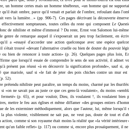
re, un homme certes mais un homme ténébreux, «un homme qui ne supportait
 qu'il était ombre, parce qu'il venait et parlait de l'ombre, refoulant dans l'om
ait vers la lumière...» (pp. 906-7). Ces pages décrivant la découverte émerve
 effectivement somptueuses, toutes celles du reste qui composent
Le Questi
 donc de nihiliste et même d'immoral ? Du reste, Ernst von Salomon lui-mêm
le genre de remarque auquel il s'exposerait un peu trop facilement, en écri
 qu'il a «essayé d'accorder une action quelconque avec une espèce quelco
il s'était trouvé «devant l'alternative cruelle ou bien de douter du pouvoir légis
e ou bien de renoncer à toute action» (p. 26). Quelques pages plus loin, E
firme que lorsqu'il essaie de comprendre le sens de son activité, il admet vo
qu'à présent pas réussi «à en découvrir la signification profonde», sauf si, ajo
é que mariole, sauf si «le fait de jeter des pois chiches contre un mur est
(p. 52).
re prétendu nihiliste peut paraître, un temps du moins, charmé par les thurifér
, si «on ne savait pas au juste ce que ces gens-là voulaient», du moins «sembla
 fermeté» (p. 65), et pour vouloir, Dieu, ils voulaient !, ils voulaient bien 
itres, mettre le feu aux églises et même diffamer «des groupes entiers d'hom
ue de les exterminer méthodiquement, alors que l'auteur, lui, même lorsqu'il 
n la plus violente, visiblement ne sait pas, ne veut pas, doute de tout et d'a
 action, comme si son royaume était moins la réalité que «la vérité intérieure 
ent qu'un faible reflet» (p. 117) ou comme si, encore plus prosaïquement, il ne