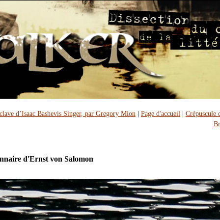
clave d’Isaac Bashevis Singer, par Gregory Mion
|
Page d'accueil
|
Crépuscule 
Br
nnaire d'Ernst von Salomon