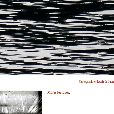
Photographie
(détail) de Jua
Mâles lectures
.