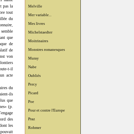
 pas la
Melville
bre tout
Mer variable...
illée du
Mes livres
onnaire
,
e semble
Michelstaedter
vant que
Moitrinaires
nque de
Monstres romanesques
latif de
rnst von
Muray
lontiers
Nabe
ute-t-il
 un acte
Oubliés
Percy
aires du
Picard
ient-ils
plus que
Poe
mes» (p.
Pour et contre l'Europe
s'engage
Praz
bord des
dont les
Rohmer
 pouvait