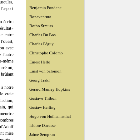
uscules,
Benjamin Fondane
l'aspect
Bonaventura
n écrira
Botho Strauss
ésultat»
ue entre
Charles Du Bos
l'ouest,
Charles Péguy
ion avec
Christophe Colomb
 l'autre
le-même
Ernest Hello
arré où,
Ernst von Salomon
 brûlant
Georg Trakl
 à notre
Gerard Manley Hopkins
le vraie
Gustave Thibon
'action,
ain, qui
Gustaw Herling
 meurtre
Hugo von Hofmannsthal
sombres
Isidore Ducasse
 d'Adolf
ent mise
Jaime Semprun
porée :