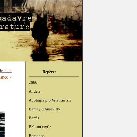
de Juan
Repères
anco »
2666
Anders
Apologia pro Vita Kurtzii
Barbey d'Aurevilly
Barrès
Bellum civile
Bernanos