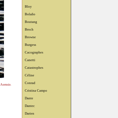
Bloy
Bolaño
Boutang
Broch
Browne
Burgess
Cacographes
Canetti
Catastrophes
Céline
Conrad
n Asensio.
Cristina Campo
Dante
Dantec
Darien