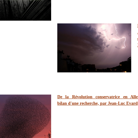
De la Révolution conservatrice en All
bilan d'une recherche, par Jean-Luc Evard