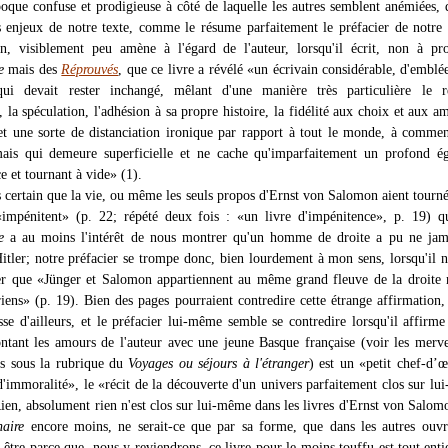
poque confuse et prodigieuse à côté de laquelle les autres semblent anémiées, 
es enjeux de notre texte, comme le résume parfaitement le préfacier de notre 
n, visiblement peu amène à l'égard de l'auteur, lorsqu'il écrit, non à pr
e
mais des
Réprouvés
, que ce livre a révélé «un écrivain considérable, d'emblé
qui devait rester inchangé, mêlant d'une manière très particulière le ré
la spéculation, l'adhésion à sa propre histoire, la fidélité aux choix et aux am
 et une sorte de distanciation ironique par rapport à tout le monde, à comme
ais qui demeure superficielle et ne cache qu'imparfaitement un profond ég
ce et tournant à vide» (1).
s certain que la vie, ou même les seuls propos d'Ernst von Salomon aient tourné
«impénitent» (p. 22; répété deux fois : «un livre d'impénitence», p. 19) q
e
a au moins l'intérêt de nous montrer qu'un homme de droite a pu ne jama
Hitler; notre préfacier se trompe donc, bien lourdement à mon sens, lorsqu'il n
er que «Jünger et Salomon appartiennent au même grand fleuve de la droite n
riens» (p. 19). Bien des pages pourraient contredire cette étrange affirmation,
sse d'ailleurs, et le préfacier lui-même semble se contredire lorsqu'il affirme
ontant les amours de l'auteur avec une jeune Basque française (voir les merve
es sous la rubrique du
Voyages ou séjours à l'étranger
) est un «petit chef-d’
 d'immoralité», le «récit de la découverte d'un univers parfaitement clos sur l
Rien, absolument rien n'est clos sur lui-même dans les livres d'Ernst von Salom
aire
encore moins, ne serait-ce que par sa forme, que dans les autres ouvr
t-être parce que, nous y reviendrons, ce livre pour le moins touffu est tout enti