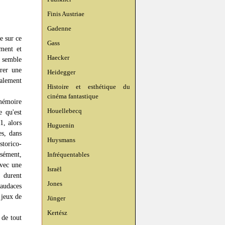
Finis Austriae
Gadenne
e sur ce
Gass
ment et
Haecker
e semble
érer une
Heidegger
alement
Histoire et esthétique du
cinéma fantastique
 mémoire
Houellebecq
e qu'est
1, alors
Huguenin
es, dans
Huysmans
torico-
sément,
Infréquentables
avec une
Israël
e durent
Jones
 audaces
 jeux de
Jünger
Kertész
 de tout