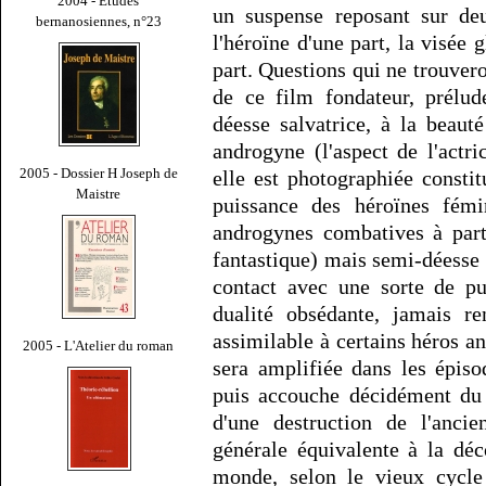
2004 - Études
un suspense reposant sur deu
bernanosiennes, n°23
l'héroïne d'une part, la visée
part. Questions qui ne trouvero
de ce film fondateur, prélud
déesse salvatrice, à la beau
androgyne (l'aspect de l'actr
2005 - Dossier H Joseph de
elle est photographiée consti
Maistre
puissance des héroïnes fémi
androgynes combatives à part
fantastique) mais semi-déesse
contact avec une sorte de pu
dualité obsédante, jamais re
assimilable à certains héros an
2005 - L'Atelier du roman
sera amplifiée dans les épis
puis accouche décidément du 
d'une destruction de l'ancie
générale équivalente à la dé
monde, selon le vieux cycle 