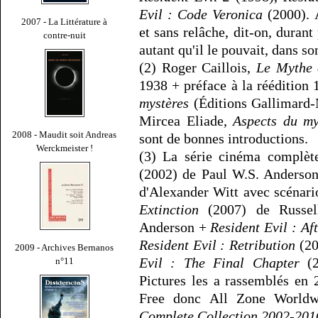
Evil : Code Veronica
(2000). 
2007 - La Littérature à
et sans relâche, dit-on, durant
contre-nuit
autant qu'il le pouvait, dans 
(2) Roger Caillois,
Le Mythe 
1938 + préface à la réédition
mystères
(Éditions Gallimard-
Mircea Eliade,
Aspects du my
2008 - Maudit soit Andreas
sont de bonnes introductions.
Werckmeister !
(3) La série cinéma complèt
(2002) de Paul W.S. Anderso
d'Alexander Witt avec scénari
Extinction
(2007) de Russell
Anderson +
Resident Evil : Aft
Resident Evil : Retribution
(20
2009 - Archives Bernanos
Evil : The Final Chapter
(2
n°11
Pictures les a rassemblés en
Free donc All Zone Worldw
Complete Collection 2002-201