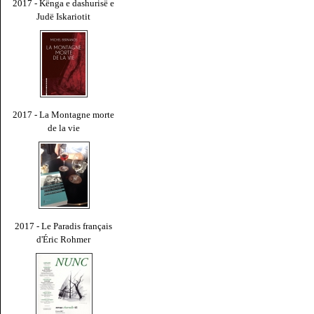
2017 - Kënga e dashurisë e
Judë Iskariotit
2017 - La Montagne morte
de la vie
2017 - Le Paradis français
d'Éric Rohmer