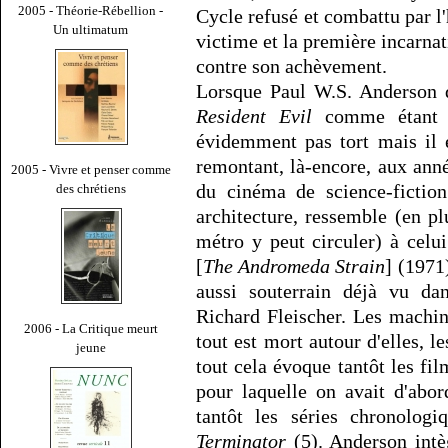
2005 - Théorie-Rébellion -
Cycle refusé et combattu par l'
Un ultimatum
victime et la première incarnat
contre son achèvement.
Lorsque Paul W.S. Anderson d
Resident Evil
comme étant «s
évidemment pas tort mais il 
remontant, là-encore, aux ann
2005 - Vivre et penser comme
du cinéma de science-fiction
des chrétiens
architecture, ressemble (en pl
métro y peut circuler) à celu
[
The Andromeda Strain
] (1971
aussi souterrain déjà vu d
Richard Fleischer. Les machin
2006 - La Critique meurt
tout est mort autour d'elles, l
jeune
tout cela évoque tantôt les fi
pour laquelle on avait d'abor
tantôt les séries chronolog
Terminator
(5). Anderson intè