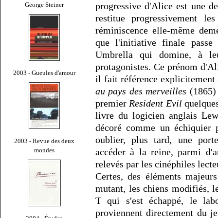
progressive d'Alice est une des
George Steiner
restitue progressivement le
réminiscence elle-même deme
que l'initiative finale pass
Umbrella qui domine, à leu
protagonistes. Ce prénom d'Al
2003 - Gueules d'amour
il fait référence explicitemen
au pays des merveilles
(1865) :
premier
Resident Evil
quelques 
livre du logicien anglais Le
décoré comme un échiquier pr
oublier, plus tard, une port
2003 - Revue des deux
mondes
accéder à la reine, parmi d'
relevés par les cinéphiles lecte
Certes, des éléments majeurs
mutant, les chiens modifiés, l
T qui s'est échappé, le labo
proviennent directement du jeu