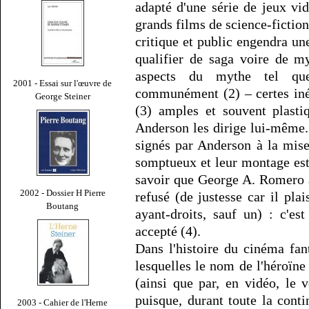
adapté d'une série de jeux vid
grands films de science-fictio
critique et public engendra une
qualifier de saga voire de m
aspects du mythe tel que
2001 - Essai sur l'œuvre de
communément (2) – certes iné
George Steiner
(3) amples et souvent plasti
Anderson les dirige lui-même.
signés par Anderson à la mise
somptueux et leur montage est
savoir que George A. Romero a
2002 - Dossier H Pierre
refusé (de justesse car il plai
Boutang
ayant-droits, sauf un) : c'es
accepté (4).
Dans l'histoire du cinéma fant
lesquelles le nom de l'héroïne 
(ainsi que par, en vidéo, le v
puisque, durant toute la conti
2003 - Cahier de l'Herne