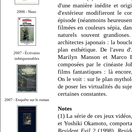
d'une manière inédite et origi
2006 - Nunc
d'extérieur modifieront le c
épisode (néanmoins heureusem
filmées en couleurs sépia, dans
naturels souvent grandioses.
architectes japonais : la boucl
plan esthétique. De l'aveu 
2007 - Écrivains
Marilyn Manson et Marco Bel
infréquentables
composées par le cinéaste Jo
films fantastiques : là encore
On le voit : sur le plan mytho
de poser les virtualités du suje
certaines constantes.
2007 - Enquête sur le roman
Notes
(1) La série de ces jeux vidéo
et Yoshiki Okamoto, comportai
Resident Evil 2
(1998),
Resid