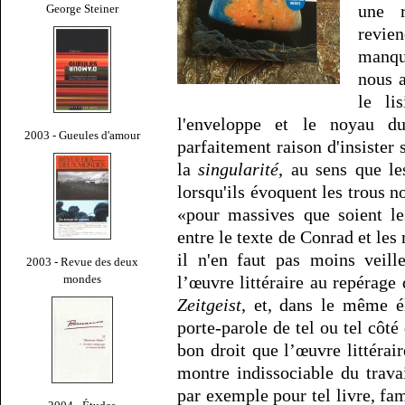
une r
George Steiner
revie
manqu
nous 
le li
l'enveloppe et le noyau d
2003 - Gueules d'amour
parfaitement raison d'insister 
la
singularité
, au sens que le
lorsqu'ils évoquent les trous no
«pour massives que soient le
entre le texte de Conrad et les
il n'en faut pas moins veill
2003 - Revue des deux
mondes
l’œuvre littéraire au repérage 
Zeitgeist
, et, dans le même é
porte-parole de tel ou tel côté
bon droit que l’œuvre littérai
montre indissociable du travai
par exemple pour tel livre, f