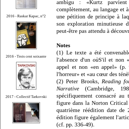
ambigu : «Kurtz parvient 
complètement, au langage et à
une pétition de principe à l
2016 - Raskar Kapac, n°2
son exploration minutieuse d
peut-être pas attendu à découvr
Notes
(1) Le texte a été convenab
2016 - Trois cent soixante
l'absence d'un
où
S'il et non 
appel et non «en appel» (p. 
l'horreur» et «au cœur des ténè
(2) Peter Brooks,
Reading fo
Narrative
(Cambridge, 19
spécifiquement consacré au 
2017 - Collectif Tarkovski
figure dans la Norton Critica
quatrième réédition date de
édition figure également l'art
(cf. pp. 336-49).