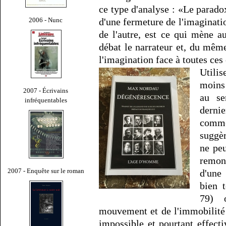
ce type d'analyse : «Le parad
2006 - Nunc
d'une fermeture de l'imaginatio
de l'autre, est ce qui mène a
débat le narrateur et, du même
l'imagination face à toutes ces
Utilis
moins 
2007 - Écrivains
au se
infréquentables
dernie
comme
suggèr
ne peu
remont
2007 - Enquête sur le roman
d'une
bien 
79) 
mouvement et de l'immobilité 
impossible et pourtant effecti