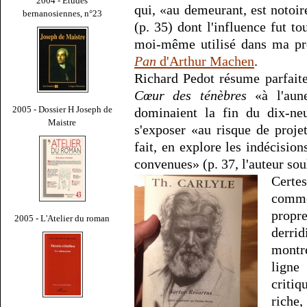
2004 - Études
qui, «au demeurant, est notoi
bernanosiennes, n°23
(p. 35) dont l'influence fut to
moi-même utilisé dans ma pr
Pan
d'Arthur Machen
.
Richard Pedot résume parfaite
Cœur des ténèbres
«à l'aune
2005 - Dossier H Joseph de
dominaient la fin du dix-ne
Maistre
s'exposer «au risque de proje
fait, en explore les indécision
convenues» (p. 37, l'auteur sou
Certe
comme
propr
2005 - L'Atelier du roman
derrid
montr
ligne
critiq
rich