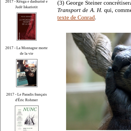
2017 - Kënga e dashurisë e
(3) George Steiner concrétise
Judë Iskariotit
Transport de A. H.
qui, comme 
texte de Conrad
.
2017 - La Montagne morte
de la vie
2017 - Le Paradis français
d'Éric Rohmer