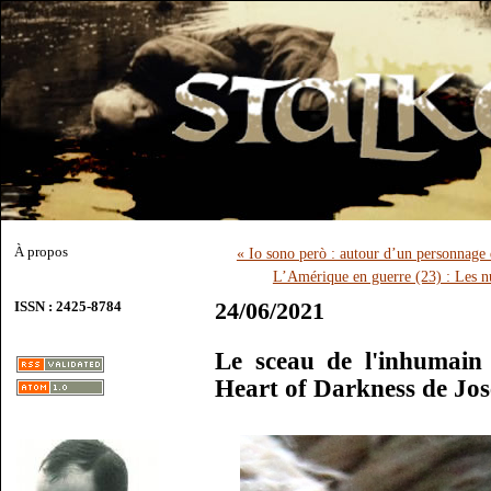
À propos
« Io sono però : autour d’un personnage
L’Amérique en guerre (23) : Les n
24/06/2021
ISSN : 2425-8784
Le sceau de l'inhumain
Heart of Darkness de Jo