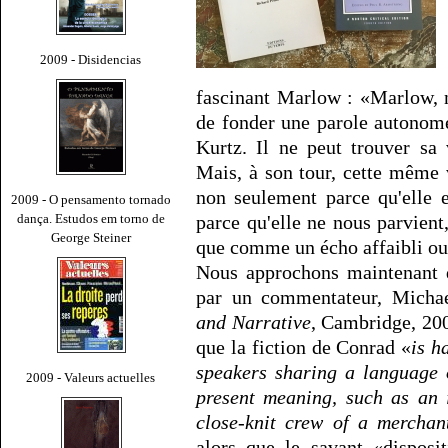
2009 - Disidencias
fascinant Marlow : «Marlow, 
de fonder une parole autonome
Kurtz. Il ne peut trouver sa
Mais, à son tour, cette même v
non seulement parce qu'elle 
2009 - O pensamento tornado
dança. Estudos em torno de
parce qu'elle ne nous parvien
George Steiner
que comme un écho affaibli ou 
Nous approchons maintenant d
par un commentateur, Micha
and Narrative
, Cambridge, 200
que la fiction de Conrad «
is h
speakers sharing a language o
2009 - Valeurs actuelles
present meaning, such as an i
close-knit crew of a merchan
alors que le savant «disposi