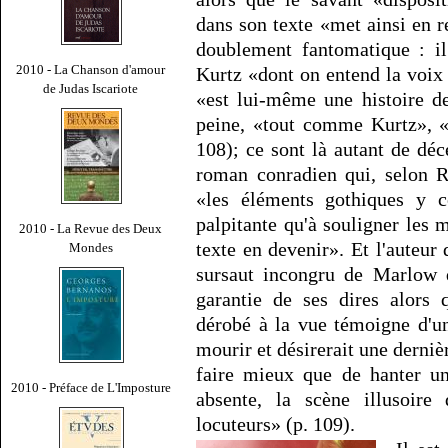
dans son texte «met ainsi en re
doublement fantomatique : il
2010 - La Chanson d'amour
Kurtz «dont on entend la voix
de Judas Iscariote
«est lui-même une histoire d
peine, «tout comme Kurtz», «
108); ce sont là autant de dé
roman conradien qui, selon R
«les éléments gothiques y co
palpitante qu'à souligner les
2010 - La Revue des Deux
texte en devenir». Et l'auteur
Mondes
sursaut incongru de Marlow 
garantie de ses dires alors 
dérobé à la vue témoigne d'un
mourir et désirerait une dernièr
faire mieux que de hanter un
2010 - Préface de L'Imposture
absente, la scène illusoire
locuteurs» (p. 109).