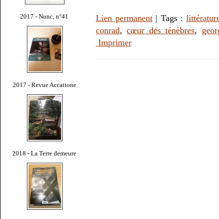
2017 - Nunc, n°41
Lien permanent
| Tags :
littératur
conrad
,
cœur des ténèbres
,
geor
Imprimer
2017 - Revue Accattone
2018 - La Terre demeure