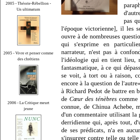
2005 - Théorie-Rébellion -
paraph
Un ultimatum
d'autr
pas qu
l'époque victorienne], il les 
ouvre à de nombreuses question
qui s'exprime en particuli
narrateur, n'est pas à confo
2005 - Vivre et penser comme
l'idéologie qui en tient lieu,
des chrétiens
fantasmatique, à ce qui dépasse
se voit, à tort ou à raison, c
encore à la question de l'autr
à Richard Pedot de battre en br
de
Cœur des ténèbres
comme ce
2006 - La Critique meurt
connue, de Chinua Achebe, mê
jeune
d'un commentaire utilisant la 
derridienne qui, après tout, d
de ses prédicats, n'a en aucu
s'insurger contre telle ou tell