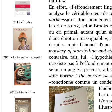
faillite».
En effet, «l'effondrement ling
analyse le véritable cœur de t
darkness
» est tout bonnement
2015 - Études
le cri de Kurtz, selon Brooks
du cri primal, autant qu'un é
d'une émotion inassignable»; i
derniers mots l'énoncé d'une 
mockery of storytelling and et
contraire, fait, lui, «l'hypot
2016 - La Femelle du requin
n'assiste pas à l'effondrement 
selon un angle à préciser, à le
«
the horror ! the horror !
», 
«fonctionne comme un conden
ténèb
2016 - Livr'arbitres
l'arti
L'on p
illus