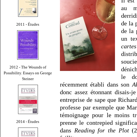
Il est
au m
derrid
de la 
2011 - Études
de la 
un te
cartes
distr
souci
2012 - The Wounds of
dénich
Possibility. Essays on George
le d
Steiner
récemment établi dans son
A
donc assez étonnant disais-j
entreprise de sape que Richard
professe par exemple que Marl
témoignage pour le moins tro
2014 - Études
prenne le contrepied signific
dans
Reading for the Plot
(2