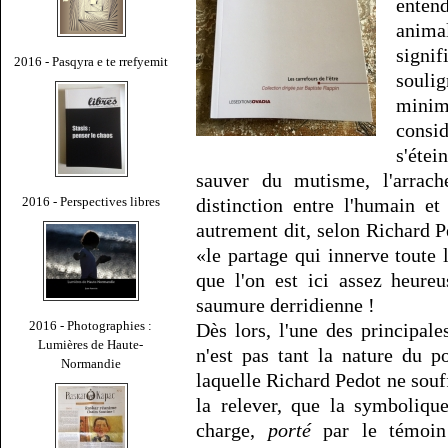
enten
anima
signi
2016 - Pasqyra e te rrefyemit
souli
mini
consi
s'éte
sauver du mutisme, l'arrache
2016 - Perspectives libres
distinction entre l'humain et
autrement dit, selon Richard 
«le partage qui innerve toute
que l'on est ici assez heure
saumure derridienne !
2016 - Photographies :
Dès lors, l'une des principa
Lumières de Haute-
n'est pas tant la nature du 
Normandie
laquelle Richard Pedot ne souf
la relever, que la symbolique
charge,
porté
par le témoin 