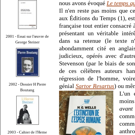
nous avons évoqué
Le temps qu
Il n'en reste pas moins que c
aux Éditions du Temps (1), es
française tout entier consacré
présentant un véritable inté
2001 - Essai sur l'œuvre de
dans sa retenue (le texte n'
George Steiner
abondamment cité en anglais
judicieux, opérés avec d'aut
Stevenson (par le biais de so
de ces célèbres auteurs han
régression de l'homme, voire
2002 - Dossier H Pierre
génial
Sartor Resartus
) ou mê
Boutang
L'un 
moins 
avant
comme
comm
anthr
2003 - Cahier de l'Herne