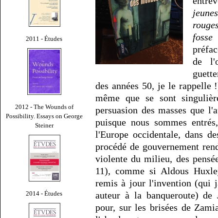
entre
jeune
rouges
fosse
2011 - Études
préfac
de l'
guett
des années 50, je le rappelle 
même que se sont singulièr
2012 - The Wounds of
persuasion des masses que l'
Possibility. Essays on George
puisque nous sommes entrés
Steiner
l'Europe occidentale, dans de
procédé de gouvernement rend
violente du milieu, des pensée
11), comme si Aldous Huxley,
remis à jour l'invention (qui
2014 - Études
auteur à la banqueroute) d
pour, sur les brisées de Zami