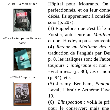
Hôpital pour Mourants. On 
2019 - La Mort du fer
perfectionnés, et on leur donn
décès. Ils apprennent à consid
soi» (p. 207).
(3) Rappelons que c'est là le
Forster, antérieure au
Meilleu
2019 - Le temps des livres est
et dont Huxley a pu se souvenir
passé
(4)
Retour au Meilleur des 
traduction de l'anglais par D
p. 8, les italiques sont de l'a
toujours :
intégrante
et non «
«victimies» (p. 86),
les
et non
(p. 94), etc.
2020 - L'Impostura
(5) Jeremy Bentham,
Panopt
Laval, Librairie Arthème Fayar
10.
(6) «
L'inspection
: voilà le pri
pour le conserver; mais une