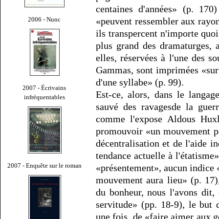
centaines d'années» (p. 170)
2006 - Nunc
«peuvent ressembler aux rayons
ils transpercent n'importe quo
plus grand des dramaturges, a
elles, réservées à l'une des s
Gammas, sont imprimées «sur 
d'une syllabe» (p. 99).
2007 - Écrivains
Est-ce, alors, dans le langag
infréquentables
sauvé des ravagesde la guerr
comme l'expose Aldous Huxle
promouvoir «un mouvement pop
décentralisation et de l'aide i
tendance actuelle à l'étatisme» 
2007 - Enquête sur le roman
«présentement», aucun indice 
mouvement aura lieu» (p. 17)
du bonheur, nous l'avons dit,
servitude» (pp. 18-9), le but
une fois, de «faire aimer aux ge