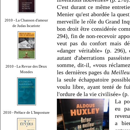
C'est durant ce même entreti
Menier qu'est abordée la quest
2010 - La Chanson d'amour
merveille le rôle du Grand Inq
de Judas Iscariote
bon droit être considérée com
294), fin de non-recevoir appo
veut pas du confort mais dés
«danger véritable» (p. 296), 
autant d'aberrations passéis
somme, dit-il, «vous réclamez
2010 - La Revue des Deux
les dernières pages du
Meilleu
Mondes
la seule échappatoire possib
voulu libre, ayant tenté de f
l'ordure de la vie civilisée» (p.
La pos
eu pa
2010 - Préface de L'Imposture
reven
a bie