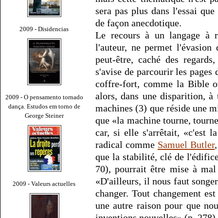
sera pas plus dans l'essai que
de façon anecdotique.
2009 - Disidencias
Le recours à un langage à r
l'auteur, ne permet l'évasio
peut-être, caché des regards
s'avise de parcourir les pages 
coffre-fort, comme la Bible 
alors, dans une disparition, à
2009 - O pensamento tornado
dança. Estudos em torno de
machines (3) que réside une mi
George Steiner
que «la machine tourne, tourne,
car, si elle s'arrêtait, «c'est
radical comme
Samuel Butler
que la stabilité, clé de l'édifi
70), pourrait être mise à mal
«D'ailleurs, il nous faut songe
2009 - Valeurs actuelles
changer. Tout changement est 
une autre raison pour que nou
inventions nouvelles» (p. 278).