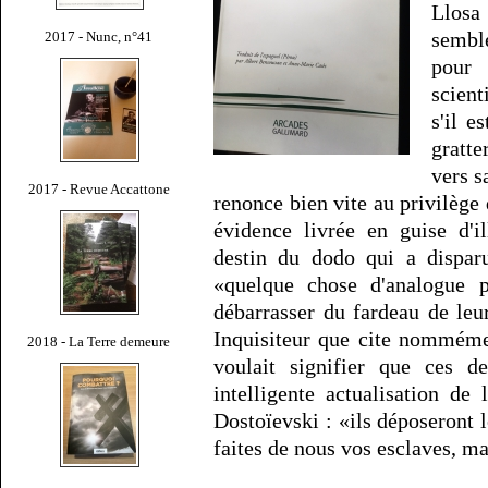
Llosa
sembl
2017 - Nunc, n°41
pour
scient
s'il e
gratt
vers s
2017 - Revue Accattone
renonce bien vite au privilège 
évidence livrée en guise d'il
destin du dodo qui a disparu
«quelque chose d'analogue 
débarrasser du fardeau de leu
Inquisiteur que cite nomméme
2018 - La Terre demeure
voulait signifier que ces de
intelligente actualisation d
Dostoïevski : «ils déposeront l
faites de nous vos esclaves, ma