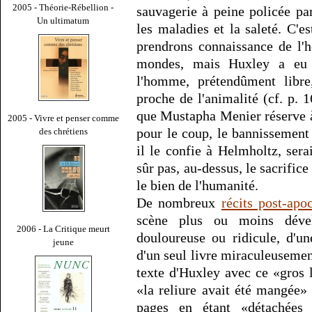
2005 - Théorie-Rébellion -
sauvagerie à peine policée par
Un ultimatum
les maladies et la saleté. C'
prendrons connaissance de l'h
mondes, mais Huxley a eu l
l'homme, prétendûment libre
proche de l'animalité (cf. p. 
que Mustapha Menier réserve à 
2005 - Vivre et penser comme
pour le coup, le bannissement
des chrétiens
il le confie à Helmholtz, serai
sûr pas, au-dessus, le sacrific
le bien de l'humanité.
De nombreux
récits post-apo
scène plus ou moins dévelo
2006 - La Critique meurt
douloureuse ou ridicule, d'un
jeune
d'un seul livre miraculeusemen
texte d'Huxley avec ce «gros l
«la reliure avait été mangée»
pages en étant «détachées 