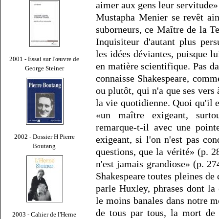
aimer aux gens leur servitude» 
Mustapha Menier se revêt ain
suborneurs, ce Maître de la 
Inquisiteur d'autant plus per
les idées déviantes, puisque l
2001 - Essai sur l'œuvre de
en matière scientifique. Pas 
George Steiner
connaisse Shakespeare, comme 
ou plutôt, qui n'a que ses vers
la vie quotidienne. Quoi qu'il e
«un maître exigeant, surt
remarque-t-il avec une point
2002 - Dossier H Pierre
exigeant, si l'on n'est pas co
Boutang
questions, que la vérité» (p.
n'est jamais grandiose» (p. 27
Shakespeare toutes pleines de 
parle Huxley, phrases dont la
le moins banales dans notre 
de tous par tous, la mort de 
2003 - Cahier de l'Herne