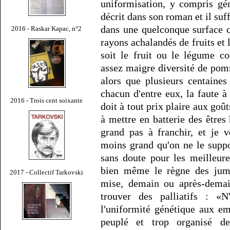
uniformisation, y compris gén
décrit dans son roman et il suff
dans une quelconque surface 
2016 - Raskar Kapac, n°2
rayons achalandés de fruits et
soit le fruit ou le légume c
assez maigre diversité de pomm
alors que plusieurs centaines
chacun d'entre eux, la faute à 
2016 - Trois cent soixante
doit à tout prix plaire aux goû
à mettre en batterie des êtres
grand pas à franchir, et je 
moins grand qu'on ne le suppos
sans doute pour les meilleure
bien même le règne des jumea
2017 - Collectif Tarkovski
mise, demain ou après-demain
trouver des palliatifs : «N
l'uniformité génétique aux e
peuplé et trop organisé d