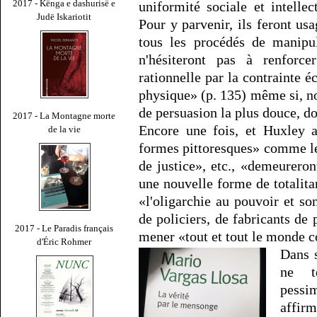
2017 - Kënga e dashurisë e
uniformité sociale et intellec
Judë Iskariotit
Pour y parvenir, ils feront u
tous les procédés de manipul
n'hésiteront pas à renforc
rationnelle par la contrainte
physique» (p. 135) même si, no
de persuasion la plus douce, do
2017 - La Montagne morte
Encore une fois, et Huxley a
de la vie
formes pittoresques» comme le
de justice», etc., «demeureron
une nouvelle forme de totalita
«l'oligarchie au pouvoir et so
de policiers, de fabricants d
2017 - Le Paradis français
mener «tout et tout le monde 
d'Éric Rohmer
Dans 
ne t
pessi
affir