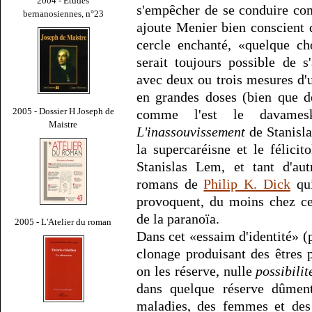
2004 - Études
s'empêcher de se conduire com
bernanosiennes, n°23
ajoute Menier bien conscient q
cercle enchanté, «quelque cho
serait toujours possible de s'
avec deux ou trois mesures d
en grandes doses (bien que d
2005 - Dossier H Joseph de
comme l'est le davames
Maistre
L'inassouvissement
de Stanisl
la supercaréisne et le félici
Stanislas Lem, et tant d'aut
romans de
Philip K. Dick
qui
provoquent, du moins chez ce
de la paranoïa.
2005 - L'Atelier du roman
Dans cet «essaim d'identité» (
clonage produisant des êtres 
on les réserve, nulle
possibilit
dans quelque réserve dûment
maladies, des femmes et de