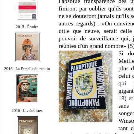
l'absolue transparence des u
finiront par oublier qu'ils son
ne se douteront jamais qu'ils 
autres regards) : «On convien
2015 - Études
utile que neuve, serait cel
pouvoir de surveillance qui, 
réunies d'un grand nombre» (5)
Si d
Meille
plus d
2016 - La Femelle du requin
celui 
qui 
gigant
18) et
sans
2016 - Livr'arbitres
songea
Winst
tant 