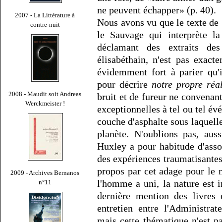
ne peuvent échapper» (p. 40).
2007 - La Littérature à
Nous avons vu que le texte de 
contre-nuit
le Sauvage qui interprète l
déclamant des extraits des
élisabéthain, n'est pas exact
évidemment fort à parier qu'
pour décrire
notre propre réal
2008 - Maudit soit Andreas
bruit et de fureur ne convenant
Werckmeister !
exceptionnelles à tel ou tel év
couche d'asphalte sous laquelle
planète. N'oublions pas, aus
Huxley a pour habitude d'assoc
des expériences traumatisantes
propos par cet adage pour le 
2009 - Archives Bernanos
l'homme a uni, la nature est 
n°11
dernière mention des livres 
entretien entre l'Administra
mais cette thématique n'est 