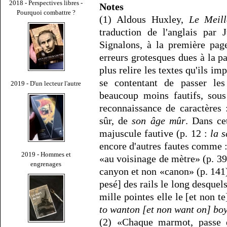
2018 - Perspectives libres -
Notes
Pourquoi combattre ?
(1) Aldous Huxley,
Le Meil
traduction de l'anglais par 
Signalons, à la première pag
erreurs grotesques dues à la pa
plus relire les textes qu'ils i
se contentant de passer les
2019 - D'un lecteur l'autre
beaucoup moins fautifs, sous
reconnaissance de caractères
sûr, de
son âge mûr
. Dans ce
majuscule fautive (p. 12 :
la s
encore d'autres fautes comme 
2019 - Hommes et
«au voisinage de mètre» (p. 39
engrenages
canyon et non «canon» (p. 141
pesé] des rails le long desquels
mille pointes elle le [et non t
to wanton [et non want on] boy
(2) «Chaque marmot, passe 