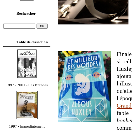
Rechercher
Table de dissection
Finale
si cé
Huxle
ajout
l'illu
1997 - 2001 - Les Brandes
qu'el
l'épo
Grand 
fable
bonhe
1997 - Immédiatement
comme