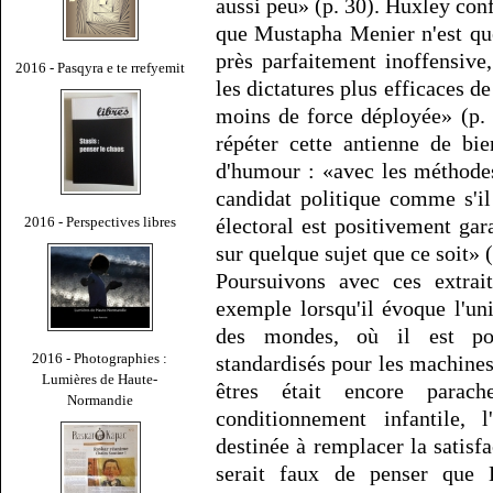
aussi peu» (p. 30). Huxley con
que Mustapha Menier n'est qu
près parfaitement inoffensive
2016 - Pasqyra e te rrefyemit
les dictatures plus efficaces d
moins de force déployée» (p. 4
répéter cette antienne de bi
d'humour : «avec les méthodes
candidat politique comme s'il 
2016 - Perspectives libres
électoral est positivement gara
sur quelque sujet que ce soit» (
Poursuivons avec ces extrait
exemple lorsqu'il évoque l'un
des mondes, où il est pos
2016 - Photographies :
standardisés pour les machines
Lumières de Haute-
êtres était encore parac
Normandie
conditionnement infantile, 
destinée à remplacer la satisfac
serait faux de penser que 