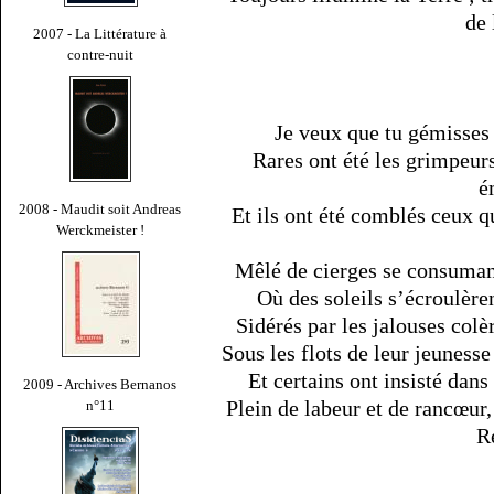
de 
2007 - La Littérature à
contre-nuit
Je veux que tu gémisses 
Rares ont été les grimpeurs
é
2008 - Maudit soit Andreas
Et ils ont été comblés ceux q
Werckmeister !
Mêlé de cierges se consumant
Où des soleils s’écroulère
Sidérés par les jalouses colè
Sous les flots de leur jeunesse 
Et certains ont insisté dans
2009 - Archives Bernanos
Plein de labeur et de rancœur,
n°11
R